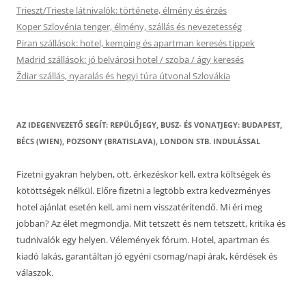
Trieszt/Trieste látnivalók: története, élmény és érzés
Koper Szlovénia tenger, élmény, szállás és nevezetesség
Piran szállások: hotel, kemping és apartman keresés tippek
Madrid szállások: jó belvárosi hotel / szoba / ágy keresés
Ždiar szállás, nyaralás és hegyi túra útvonal Szlovákia
AZ IDEGENVEZETŐ SEGÍT: REPÜLŐJEGY, BUSZ- ÉS VONATJEGY: BUDAPEST,
BÉCS (WIEN), POZSONY (BRATISLAVA), LONDON STB. INDULÁSSAL
Fizetni gyakran helyben, ott, érkezéskor kell, extra költségek és
kötöttségek nélkül. Előre fizetni a legtöbb extra kedvezményes
hotel ajánlat esetén kell, ami nem visszatérítendő. Mi éri meg
jobban? Az élet megmondja. Mit tetszett és nem tetszett, kritika és
tudnivalók egy helyen. Vélemények fórum. Hotel, apartman és
kiadó lakás, garantáltan jó egyéni csomag/napi árak, kérdések és
válaszok.