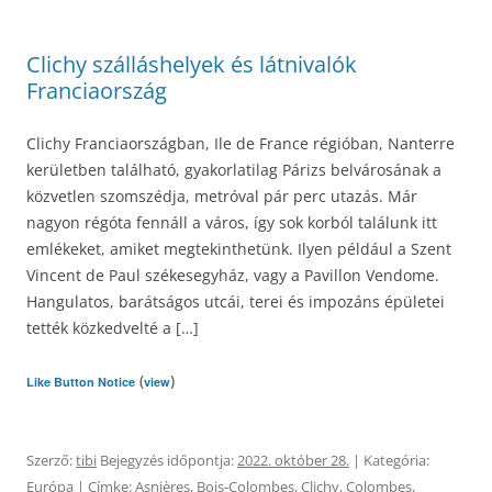
Clichy szálláshelyek és látnivalók
Franciaország
Clichy Franciaországban, Ile de France régióban, Nanterre
kerületben található, gyakorlatilag Párizs belvárosának a
közvetlen szomszédja, metróval pár perc utazás. Már
nagyon régóta fennáll a város, így sok korból találunk itt
emlékeket, amiket megtekinthetünk. Ilyen például a Szent
Vincent de Paul székesegyház, vagy a Pavillon Vendome.
Hangulatos, barátságos utcái, terei és impozáns épületei
tették közkedvelté a […]
(
)
Like Button Notice
view
Szerző:
tibi
Bejegyzés időpontja:
2022. október 28.
| Kategória:
Európa
| Címke:
Asnières
,
Bois-Colombes
,
Clichy
,
Colombes
,