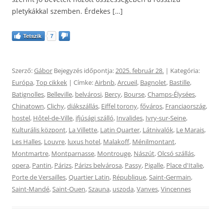
pletykákkal szemben. Érdekes […]
Tetszik
7
Szerző:
Gábor
Bejegyzés időpontja:
2025. február 28.
| Kategória:
Európa
,
Top cikkek
| Címke:
Airbnb
,
Arcueil
,
Bagnolet
,
Bastille
,
Batignolles
,
Belleville
,
belvárosi
,
Bercy
,
Bourse
,
Champs-Élysées
,
Chinatown
,
Clichy
,
diákszállás
,
Eiffel torony
,
főváros
,
Franciaország
,
hostel
,
Hôtel-de-Ville
,
ifjúsági szálló
,
Invalides
,
Ivry-sur-Seine
,
Kulturális központ
,
La Villette
,
Latin Quarter
,
Látnivalók
,
Le Marais
,
Les Halles
,
Louvre
,
luxus hotel
,
Malakoff
,
Ménilmontant
,
Montmartre
,
Montparnasse
,
Montrouge
,
Nászút
,
Olcsó szállás
,
opera
,
Pantin
,
Párizs
,
Párizs belvárosa
,
Passy
,
Pigalle
,
Place d'Italie
,
Porte de Versailles
,
Quartier Latin
,
République
,
Saint-Germain
,
Saint-Mandé
,
Saint-Ouen
,
Szauna
,
uszoda
,
Vanves
,
Vincennes