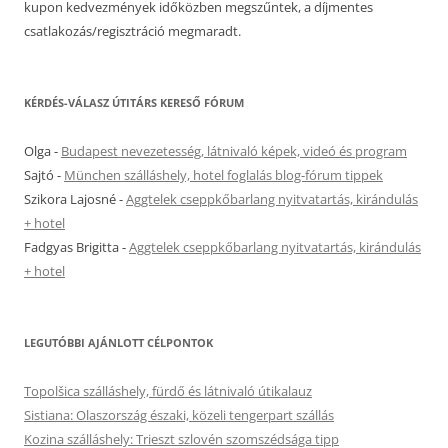
kupon kedvezmények időközben megszűntek, a díjmentes
csatlakozás/regisztráció megmaradt.
KÉRDÉS-VÁLASZ ÚTITÁRS KERESŐ FÓRUM
Olga
-
Budapest nevezetesség, látnivaló képek, videó és program
Sajtó
-
München szálláshely, hotel foglalás blog-fórum tippek
Szikora Lajosné
-
Aggtelek cseppkőbarlang nyitvatartás, kirándulás
+ hotel
Fadgyas Brigitta
-
Aggtelek cseppkőbarlang nyitvatartás, kirándulás
+ hotel
LEGUTÓBBI AJÁNLOTT CÉLPONTOK
Topolšica szálláshely, fürdő és látnivaló útikalauz
Sistiana: Olaszország északi, közeli tengerpart szállás
Kozina szálláshely: Trieszt szlovén szomszédsága tipp