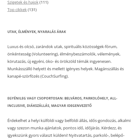
Szigetek és hajok
(111)
Top cikkek
(131)
UTAK, ÉLMÉNYEK, NYARALÁS ÁRAK
Luxus és olcsó, zarándok utak, spirituális közösségek-fórum,
önkéntesség (Volunteering), élménybeszámolók, vélemények,
körutazás, új egyéni, öko- és örökzöld témák ingyenesen.
Munkásszálló helyett és mellett igényes helyek. Magánszállás és
kanapé-szörfözés (CouchSurfing).
EGYÉNILEG VAGY CSOPORTOSAN: BELVÁROS, PARKOLÓHELY, ALL-
INCLUSIVE, DIÁKSZÁLLÁS, MAGYAR IDEGENVEZETŐ
Érdekelhet a helyi külföldi vagy belföldi állás, idős-gondozás, alkalmi
vagy szezon munka ajánlatok, pontos idő, időjárás. Kérdezz, és
igyekszünk gyors választ küldeni! Nyitvatartás, parkoló-, belépő-