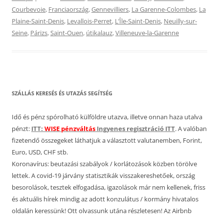
Courbevoie
,
Franciaország
,
Gennevilliers
,
La Garenne-Colombes
,
La
Plaine-Saint-Denis
,
Levallois-Perret
,
LʼÎle-Saint-Denis
,
Neuilly-sur-
Seine
,
Párizs
,
Saint-Ouen
,
útikalauz
,
Villeneuve-la-Garenne
SZÁLLÁS KERESÉS ÉS UTAZÁS SEGÍTSÉG
Idő és pénz spórolható külföldre utazva, illetve onnan haza utalva
pénzt:
ITT:
WISE pénzváltás
Ingyenes regisztráció ITT
. A valóban
fizetendő összegeket láthatjuk a választott valutanemben, Forint,
Euro, USD, CHF stb.
Koronavírus: beutazási szabályok / korlátozások közben törölve
lettek. A covid-19 járvány statisztikák visszakereshetőek, ország
besorolások, tesztek elfogadása, igazolások már nem kellenek, friss
és aktuális hírek mindig az adott konzulátus / kormány hivatalos
oldalán keressünk! Ott olvassunk utána részletesen! Az Airbnb