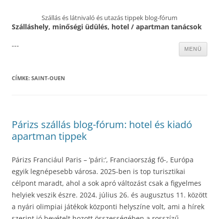
Szállás és látnivaló és utazás tippek blog-fórum
Szálláshely, minőségi üdülés, hotel / apartman tanácsok
---
Kilépés
MENÜ
a
tartalomba
CÍMKE:
SAINT-OUEN
Párizs szállás blog-fórum: hotel és kiadó
apartman tippek
Párizs Franciául Paris – ‘pári:‘, Franciaország fő-, Európa
egyik legnépesebb városa. 2025-ben is top turisztikai
célpont maradt, ahol a sok apró változást csak a figyelmes
helyiek veszik észre. 2024. július 26. és augusztus 11. között
a nyári olimpiai játékok központi helyszíne volt, ami a hírek
szerint jó bevételt hozott összességében a rosszízű