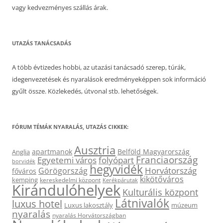
vagy kedvezményes szállás árak.
UTAZÁS TANÁCSADÁS
A több évtizedes hobbi, az utazási tanácsadó szerep, túrák,
idegenvezetések és nyaralások eredményeképpen sok információ
gyűlt össze. Közlekedés, útvonal stb. lehetőségek.
FÓRUM TÉMÁK NYARALÁS, UTAZÁS CIKKEK:
Ausztria
apartmanok
Belföld Magyarország
Anglia
Franciaország
Egyetemi város
folyópart
borvidék
hegyvidék
Horvátország
Görögország
főváros
kikötőváros
kemping
kereskedelmi központ
Kerékpárutak
Kirándulóhelyek
Kulturális központ
Látnivalók
luxus hotel
Luxus lakosztály
múzeum
nyaralás
nyaralás Horvátországban