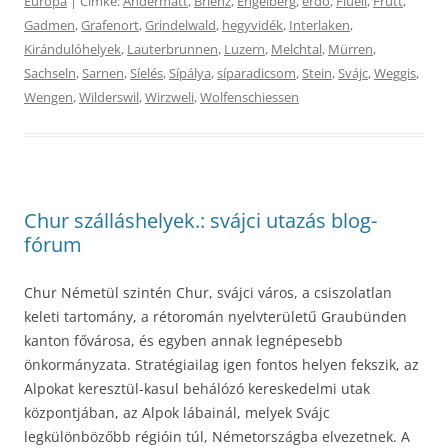
Európa
| Címke:
Andermatt
,
Brienz
,
Engelberg
,
erdő
,
Flüeli
,
Frutt
,
Gadmen
,
Grafenort
,
Grindelwald
,
hegyvidék
,
Interlaken
,
Kirándulóhelyek
,
Lauterbrunnen
,
Luzern
,
Melchtal
,
Mürren
,
Sachseln
,
Sarnen
,
Síelés
,
Sípálya
,
síparadicsom
,
Stein
,
Svájc
,
Weggis
,
Wengen
,
Wilderswil
,
Wirzweli
,
Wolfenschiessen
Chur szálláshelyek.: svájci utazás blog-
fórum
Chur Németül szintén Chur, svájci város, a csiszolatlan
keleti tartomány, a rétoromán nyelvterületű Graubünden
kanton fővárosa, és egyben annak legnépesebb
önkormányzata. Stratégiailag igen fontos helyen fekszik, az
Alpokat keresztül-kasul behálózó kereskedelmi utak
központjában, az Alpok lábainál, melyek Svájc
legkülönbözőbb régióin túl, Németországba elvezetnek. A