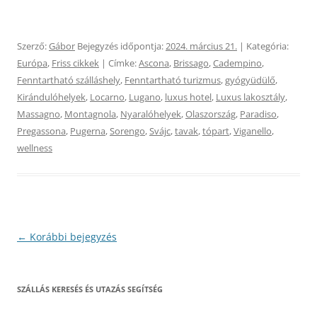
Szerző:
Gábor
Bejegyzés időpontja:
2024. március 21.
| Kategória:
Európa
,
Friss cikkek
| Címke:
Ascona
,
Brissago
,
Cadempino
,
Fenntartható szálláshely
,
Fenntartható turizmus
,
gyógyüdülő
,
Kirándulóhelyek
,
Locarno
,
Lugano
,
luxus hotel
,
Luxus lakosztály
,
Massagno
,
Montagnola
,
Nyaralóhelyek
,
Olaszország
,
Paradiso
,
Pregassona
,
Pugerna
,
Sorengo
,
Svájc
,
tavak
,
tópart
,
Viganello
,
wellness
Bejegyzés
←
Korábbi bejegyzés
navigáció
SZÁLLÁS KERESÉS ÉS UTAZÁS SEGÍTSÉG