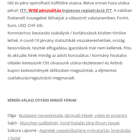
Idő és pénz spórolható külföldre utazva, illetve onnan haza utalva
pénzt:
ITT:
WISE pénzváltás
Ingyenes regisztráció ITT
. A valóban
fizetendő összegeket láthatjuk a választott valutanemben, Forint,
Euro, USD, CHF stb.
Koronavírus: beutazási szabályok / korlátozások közben törölve
lettek. A covid-19 járvány statisztikák visszakereshetőek, ország
besorolások, tesztek elfogadása, igazolások már nem kellenek, friss
és aktuális hírek mindig az adott konzulátus / kormány hivatalos
oldalán keressünk! Ott olvassunk utána részletesen! Az Airbnb
kupon kedvezmények időközben megszűntek, a díjmentes
csatlakozás/regisztráció megmaradt.
KÉRDÉS-VÁLASZ ÚTITÁRS KERESŐ FÓRUM
Olga
-
Budapest nevezetesség, látnivaló képek, videó és program
Sajtó
-
München szálláshely, hotel foglalás blog-fórum tippek
Szikora Lajosné
-
Aggtelek cseppkőbarlang nyitvatartás, kirándulás
+ hotel