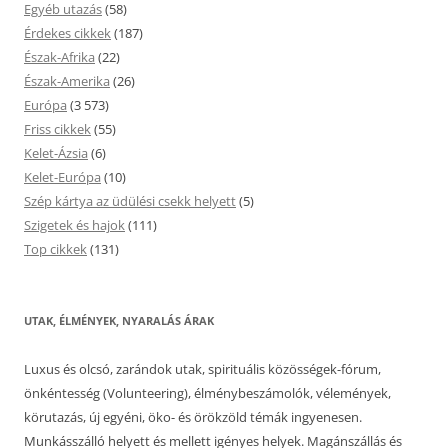
Egyéb utazás
(58)
Érdekes cikkek
(187)
Észak-Afrika
(22)
Észak-Amerika
(26)
Európa
(3 573)
Friss cikkek
(55)
Kelet-Ázsia
(6)
Kelet-Európa
(10)
Szép kártya az üdülési csekk helyett
(5)
Szigetek és hajok
(111)
Top cikkek
(131)
UTAK, ÉLMÉNYEK, NYARALÁS ÁRAK
Luxus és olcsó, zarándok utak, spirituális közösségek-fórum,
önkéntesség (Volunteering), élménybeszámolók, vélemények,
körutazás, új egyéni, öko- és örökzöld témák ingyenesen.
Munkásszálló helyett és mellett igényes helyek. Magánszállás és