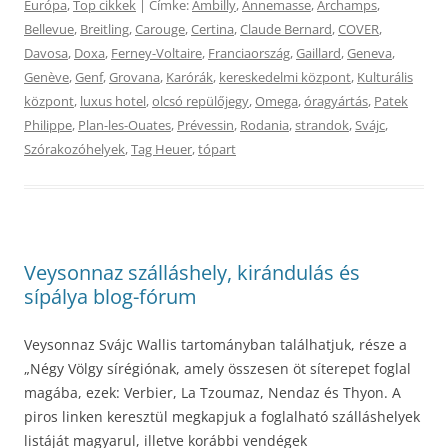
Európa
,
Top cikkek
| Címke:
Ambilly
,
Annemasse
,
Archamps
,
Bellevue
,
Breitling
,
Carouge
,
Certina
,
Claude Bernard
,
COVER
,
Davosa
,
Doxa
,
Ferney-Voltaire
,
Franciaország
,
Gaillard
,
Geneva
,
Genève
,
Genf
,
Grovana
,
Karórák
,
kereskedelmi központ
,
Kulturális
központ
,
luxus hotel
,
olcsó repülőjegy
,
Omega
,
óragyártás
,
Patek
Philippe
,
Plan-les-Ouates
,
Prévessin
,
Rodania
,
strandok
,
Svájc
,
Szórakozóhelyek
,
Tag Heuer
,
tópart
Veysonnaz szálláshely, kirándulás és
sípálya blog-fórum
Veysonnaz Svájc Wallis tartományban találhatjuk, része a
„Négy Völgy sírégiónak, amely összesen öt síterepet foglal
magába, ezek: Verbier, La Tzoumaz, Nendaz és Thyon. A
piros linken keresztül megkapjuk a foglalható szálláshelyek
listáját magyarul, illetve korábbi vendégek