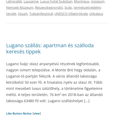
Látnivalók
,
Lausanne
,
Luxus hotel Svájcban
,
Montreux
,
múzeum
,
Nemzeti Múzeum
,
Részecskegyorsító
,
Svájc
,
természetvédelmi
terület
,
tópart
,
Tulipánfesztivál
,
UNESCO Világörökség
,
útikalauz
Lugano szállás: apartman és szálloda
keresés tippek
Lugano Svájc olasz anyanyelvű részének legfontosabb,
nagyon ismert települése. A Monte Brè hegy oldalán, a
Luganoi-tó partján fekszik. A város állandó lakossága
körülbelül 50 ezer fő. A hivatalos nyelv az olasz itt. Több
mint mesebeli luxus üdülőhely, a történelme figyelemre
méltó. A teljes területén, 76 km²-en 2018-ban az állandó
lakossága 63480 fő volt. Lugano szálláshelyei […]
(
)
Like Button Notice
view