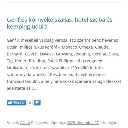
Genf és környéke szállás: hotel szoba és
kemping-üdülő
Genf A mesebeli valóság városa, szó szerint pénz hever az
utcán, milliós luxus karórák (Monaco, Omega, Claude
Bernard, COVER, Davosa, Grovana, Rodania, Certina, Doxa,
Tag Heuer, Breitling, Patek Philippe stb.) rengeteg
kirakatban, köztük az átszámítva 120 millió forintos
színarany darabokkal. Részben miatta volt érdemes
franciául tanulni, a hely, ami sokak számára az ugródeszkát
jelentette az […]
Tetszik
2
Szerző:
Gábor
Bejegyzés időpontja:
2025. december 27.
| Kategória: