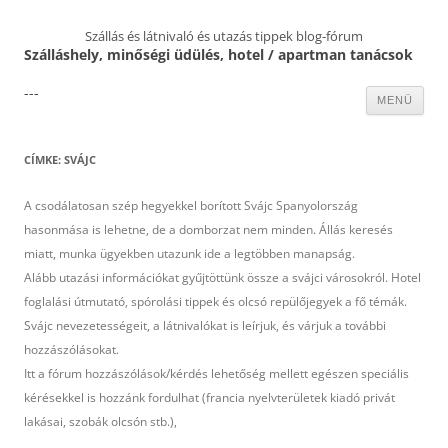
Szállás és látnivaló és utazás tippek blog-fórum
Szálláshely, minőségi üdülés, hotel / apartman tanácsok
---
Kilépés
MENÜ
a
tartalomba
CÍMKE:
SVÁJC
A csodálatosan szép hegyekkel borított Svájc Spanyolország
hasonmása is lehetne, de a domborzat nem minden. Állás keresés
miatt, munka ügyekben utazunk ide a legtöbben manapság.
Alább utazási információkat gyűjtöttünk össze a svájci városokról. Hotel
foglalási útmutató, spórolási tippek és olcsó repülőjegyek a fő témák.
Svájc nevezetességeit, a látnivalókat is leírjuk, és várjuk a további
hozzászólásokat.
Itt a fórum hozzászólások/kérdés lehetőség mellett egészen speciális
kérésekkel is hozzánk fordulhat (francia nyelvterületek kiadó privát
lakásai, szobák olcsón stb.),