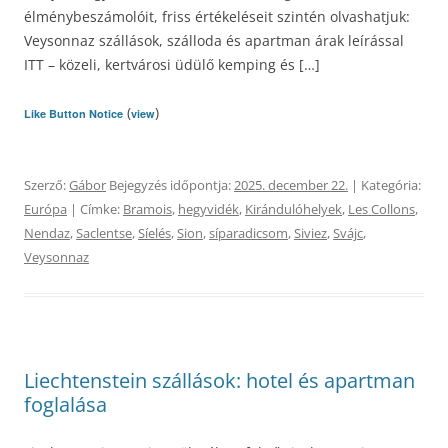
élménybeszámolóit, friss értékeléseit szintén olvashatjuk:
Veysonnaz szállások, szálloda és apartman árak leírással
ITT – közeli, kertvárosi üdülő kemping és […]
(
)
Like Button Notice
view
Szerző:
Gábor
Bejegyzés időpontja:
2025. december 22.
| Kategória:
Európa
| Címke:
Bramois
,
hegyvidék
,
Kirándulóhelyek
,
Les Collons
,
Nendaz
,
Saclentse
,
Síelés
,
Sion
,
síparadicsom
,
Siviez
,
Svájc
,
Veysonnaz
Liechtenstein szállások: hotel és apartman
foglalása