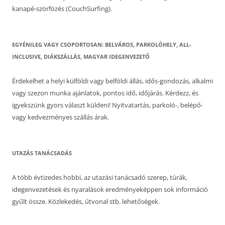
kanapé-szörfözés (CouchSurfing).
EGYÉNILEG VAGY CSOPORTOSAN: BELVÁROS, PARKOLÓHELY, ALL-
INCLUSIVE, DIÁKSZÁLLÁS, MAGYAR IDEGENVEZETŐ
Érdekelhet a helyi külföldi vagy belföldi állás, idős-gondozás, alkalmi
vagy szezon munka ajánlatok, pontos idő, időjárás. Kérdezz, és
igyekszünk gyors választ küldeni! Nyitvatartás, parkoló-, belépő-
vagy kedvezményes szállás árak.
UTAZÁS TANÁCSADÁS
A több évtizedes hobbi, az utazási tanácsadó szerep, túrák,
idegenvezetések és nyaralások eredményeképpen sok információ
gyűlt össze. Közlekedés, útvonal stb. lehetőségek.