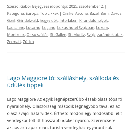
Szerző:
Gábor
Bejegyzés időpontja:
2025. szeptember 2.
|
Kategória:
Európa
,
Top cikkek
| Címke:
Ascona
,
Bázel
,
Bern
,
Davos
,
Genf
,
Grindelwald
,
hegyvidék
,
Interlaken
,
Kirándulóhelyek
,
Lausanne
,
Locarno
,
Lugano
,
Luxus hotel Svájcban
,
Luzern
,
Montreux
,
Olcsó szállás
,
St. Gallen
,
St. Moritz
,
Svájc
,
zarándok utak
,
Zermatt
,
Zürich
Lago Maggiore tó: szálláshely, szálloda és
üdülés tippek
Lago Maggiore Az egyik legnépszerűbb észak-olasz tóparti
nyaralóhely, Olaszország második legnagyobb tava, ez az
olasz-svájci határvidék. Érthető módon egy módosabb, elit
vendégkör tölt itt hosszabb időket nyáron. Szerencsére
akciós árú apartman, turista vendégház egyaránt sok