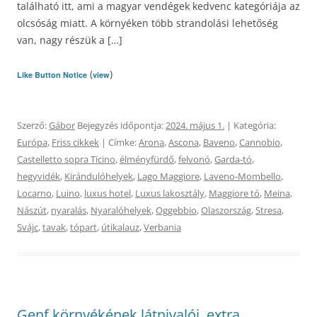
található itt, ami a magyar vendégek kedvenc kategóriája az
olcsóság miatt. A környéken több strandolási lehetőség
van, nagy részük a […]
(
)
Like Button Notice
view
Szerző:
Gábor
Bejegyzés időpontja:
2024. május 1.
| Kategória:
Európa
,
Friss cikkek
| Címke:
Arona
,
Ascona
,
Baveno
,
Cannobio
,
Castelletto sopra Ticino
,
élményfürdő
,
felvonó
,
Garda-tó
,
hegyvidék
,
Kirándulóhelyek
,
Lago Maggiore
,
Laveno-Mombello
,
Locarno
,
Luino
,
luxus hotel
,
Luxus lakosztály
,
Maggiore tó
,
Meina
,
Nászút
,
nyaralás
,
Nyaralóhelyek
,
Oggebbio
,
Olaszország
,
Stresa
,
Svájc
,
tavak
,
tópart
,
útikalauz
,
Verbania
Genf környékének látnivalói, extra