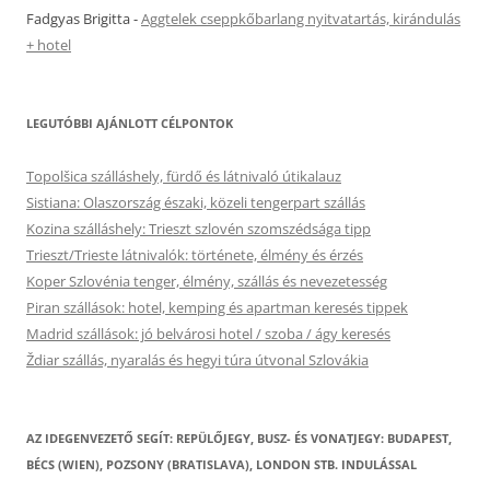
Fadgyas Brigitta
-
Aggtelek cseppkőbarlang nyitvatartás, kirándulás
+ hotel
LEGUTÓBBI AJÁNLOTT CÉLPONTOK
Topolšica szálláshely, fürdő és látnivaló útikalauz
Sistiana: Olaszország északi, közeli tengerpart szállás
Kozina szálláshely: Trieszt szlovén szomszédsága tipp
Trieszt/Trieste látnivalók: története, élmény és érzés
Koper Szlovénia tenger, élmény, szállás és nevezetesség
Piran szállások: hotel, kemping és apartman keresés tippek
Madrid szállások: jó belvárosi hotel / szoba / ágy keresés
Ždiar szállás, nyaralás és hegyi túra útvonal Szlovákia
AZ IDEGENVEZETŐ SEGÍT: REPÜLŐJEGY, BUSZ- ÉS VONATJEGY: BUDAPEST,
BÉCS (WIEN), POZSONY (BRATISLAVA), LONDON STB. INDULÁSSAL