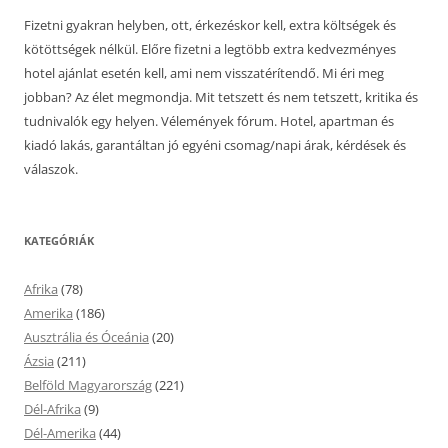
Fizetni gyakran helyben, ott, érkezéskor kell, extra költségek és
kötöttségek nélkül. Előre fizetni a legtöbb extra kedvezményes
hotel ajánlat esetén kell, ami nem visszatérítendő. Mi éri meg
jobban? Az élet megmondja. Mit tetszett és nem tetszett, kritika és
tudnivalók egy helyen. Vélemények fórum. Hotel, apartman és
kiadó lakás, garantáltan jó egyéni csomag/napi árak, kérdések és
válaszok.
KATEGÓRIÁK
Afrika
(78)
Amerika
(186)
Ausztrália és Óceánia
(20)
Ázsia
(211)
Belföld Magyarország
(221)
Dél-Afrika
(9)
Dél-Amerika
(44)