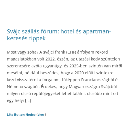
Svájc szállás fórum: hotel és apartman-
keresés tippek
Most vagy soha? A svájci frank (CHF) árfolyam rekord
magaslatokban volt 2022. őszén, az utazási kedv szüntelen
szerencsére azóta ugyanúgy, és 2025-ben szintén van miről
mesélni, például beszédes, hogy a 2020 előtti szintekre
kezd visszatérni a forgalom, főképpen Franciaországból és
Németországból. Érdekes, hogy Magyarországra Svájcból
milyen olcsó repülőjegyeket lehet találni, olcsóbb mint ott
egy helyi […]
(
)
Like Button Notice
view