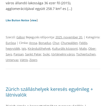
város állandó lakossága 36 ezer fő (2015),
agglomerációjával együtt 258.7 km²-es […]
(
)
Like Button Notice
view
Szerző:
Gábor
Bejegyzés időpontja:
2025. november 20.
| Kategória:
Európa
| Címke:
Arosa
,
Bonaduz
,
Chur
,
Churwalden
,
Feldis
,
hegyvidék
,
Igis
,
Kirándulóhelyek
,
Kulturális központ
,
Malix
,
Ober-
Says
,
Parpan
,
Sankt Peter
,
Svájc
,
történelmi város
,
Tschiertschen
,
Untervaz
,
Vättis
,
Zizers
Zürich szálláshelyek keresés egyénileg +
látnivalók