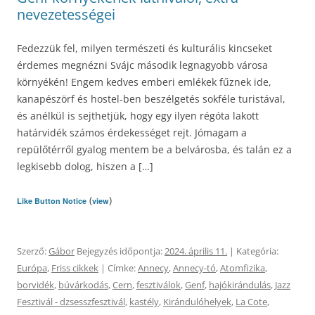
nevezetességei
Fedezzük fel, milyen természeti és kulturális kincseket
érdemes megnézni Svájc második legnagyobb városa
környékén! Engem kedves emberi emlékek fűznek ide,
kanapészörf és hostel-ben beszélgetés sokféle turistával,
és anélkül is sejthetjük, hogy egy ilyen régóta lakott
határvidék számos érdekességet rejt. Jómagam a
repülőtérről gyalog mentem be a belvárosba, és talán ez a
legkisebb dolog, hiszen a […]
(
)
Like Button Notice
view
Szerző:
Gábor
Bejegyzés időpontja:
2024. április 11.
| Kategória:
Európa
,
Friss cikkek
| Címke:
Annecy
,
Annecy-tó
,
Atomfizika
,
borvidék
,
búvárkodás
,
Cern
,
fesztiválok
,
Genf
,
hajókirándulás
,
Jazz
Fesztivál - dzsesszfesztivál
,
kastély
,
Kirándulóhelyek
,
La Cote
,