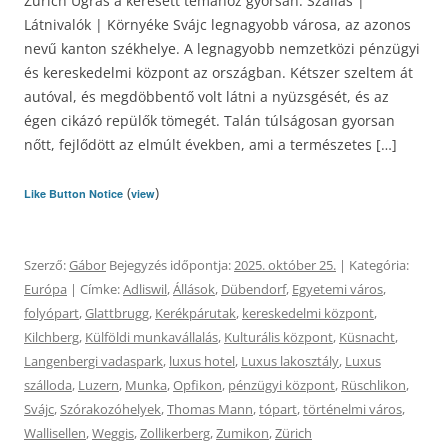
Zürich Ugrás a keresett témához gyorsan: Szállás |
Látnivalók | Környéke Svájc legnagyobb városa, az azonos
nevű kanton székhelye. A legnagyobb nemzetközi pénzügyi
és kereskedelmi központ az országban. Kétszer szeltem át
autóval, és megdöbbentő volt látni a nyüzsgését, és az
égen cikázó repülők tömegét. Talán túlságosan gyorsan
nőtt, fejlődött az elmúlt években, ami a természetes […]
(
)
Like Button Notice
view
Szerző:
Gábor
Bejegyzés időpontja:
2025. október 25.
| Kategória:
Európa
| Címke:
Adliswil
,
Állások
,
Dübendorf
,
Egyetemi város
,
folyópart
,
Glattbrugg
,
Kerékpárutak
,
kereskedelmi központ
,
Kilchberg
,
Külföldi munkavállalás
,
Kulturális központ
,
Küsnacht
,
Langenbergi vadaspark
,
luxus hotel
,
Luxus lakosztály
,
Luxus
szálloda
,
Luzern
,
Munka
,
Opfikon
,
pénzügyi központ
,
Rüschlikon
,
Svájc
,
Szórakozóhelyek
,
Thomas Mann
,
tópart
,
történelmi város
,
Wallisellen
,
Weggis
,
Zollikerberg
,
Zumikon
,
Zürich