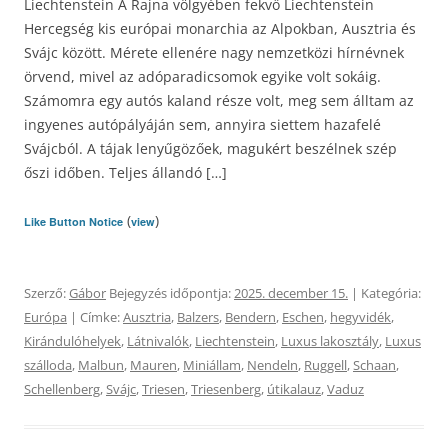
Liechtenstein A Rajna völgyében fekvő Liechtenstein
Hercegség kis európai monarchia az Alpokban, Ausztria és
Svájc között. Mérete ellenére nagy nemzetközi hírnévnek
örvend, mivel az adóparadicsomok egyike volt sokáig.
Számomra egy autós kaland része volt, meg sem álltam az
ingyenes autópályáján sem, annyira siettem hazafelé
Svájcból. A tájak lenyűgözőek, magukért beszélnek szép
őszi időben. Teljes állandó […]
(
)
Like Button Notice
view
Szerző:
Gábor
Bejegyzés időpontja:
2025. december 15.
| Kategória:
Európa
| Címke:
Ausztria
,
Balzers
,
Bendern
,
Eschen
,
hegyvidék
,
Kirándulóhelyek
,
Látnivalók
,
Liechtenstein
,
Luxus lakosztály
,
Luxus
szálloda
,
Malbun
,
Mauren
,
Miniállam
,
Nendeln
,
Ruggell
,
Schaan
,
Schellenberg
,
Svájc
,
Triesen
,
Triesenberg
,
útikalauz
,
Vaduz