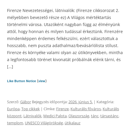
Firenze Nevezetességei, látnivalók: (Firenze cikksorozat 2.
mélyebben bevezető része ez) A Világos mértéktartás
történelmi városa. Utazóként nagyban függ az élményünk
attól, hogy honnan és milyen tudással érkeztünk. Firenzére
mindenképpen érdemes felkészülni, ezért választottuk a
hosszabb, nem puszta adathalmaz/bevásárlólista stílust.
Firenze és környéke valami olyan az útikönyvekben, mintha
a legfontosabb törénet kivonatát próbálnák elénk tárni, és
[…]
(
)
Like Button Notice
view
Szerző:
Gábor
Bejegyzés időpontja:
2026. június 5.
| Kategória:
Európa
,
Top cikkek
| Címke:
Firenze
,
Kulturális főváros
,
Kulturális
központ
,
Látnivalók
,
Medici Palota
,
Olaszország
,
tánc
,
társastánc
,
templom
,
UNESCO Világörökség
,
útikalauz