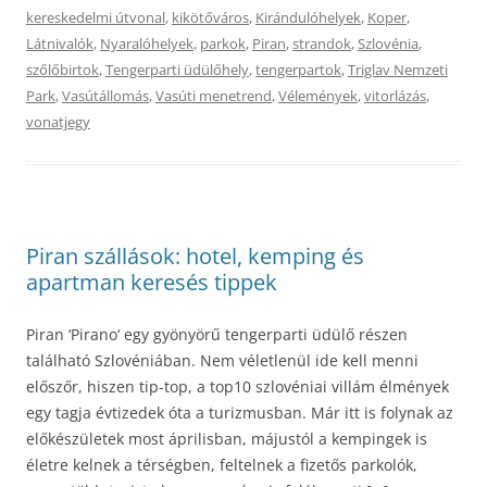
kereskedelmi útvonal
,
kikötőváros
,
Kirándulóhelyek
,
Koper
,
Látnivalók
,
Nyaralóhelyek
,
parkok
,
Piran
,
strandok
,
Szlovénia
,
szőlőbirtok
,
Tengerparti üdülőhely
,
tengerpartok
,
Triglav Nemzeti
Park
,
Vasútállomás
,
Vasúti menetrend
,
Vélemények
,
vitorlázás
,
vonatjegy
Piran szállások: hotel, kemping és
apartman keresés tippek
Piran ‘Pirano‘ egy gyönyörű tengerparti üdülő részen
található Szlovéniában. Nem véletlenül ide kell menni
előszőr, hiszen tip-top, a top10 szlovéniai villám élmények
egy tagja évtizedek óta a turizmusban. Már itt is folynak az
előkészületek most áprilisban, májustól a kempingek is
életre kelnek a térségben, feltelnek a fizetős parkolók,