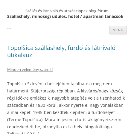
Szállás és látnivaló és utazás tippek blog-fórum
Szálláshely, minőségi üdülés, hotel / apartman tanácsok
---
Kilépés
MENÜ
a
tartalomba
Topolšica szálláshely, fürdő és látnivaló
útikalauz
Minden vélemény számít!
Topolšica Szlovénia belsejében található a még nem
határmenti Stájerország régióban. A kisváros/nagy község
régi időkre emlékezik, nagyobb átépítés volt a tizenhatodik
században és 1830 körül, akkor nyerte el nagy vonalakban
a mai képét. 1945-ben kezdték kiépíteni a fürdőhelyet
(Terme Topolšica). Mára teljesen a turisták igényei szerint
rendezkedett be, bizonyítja ezt a hely látogatottsága.
Teljes, 11.50 […]