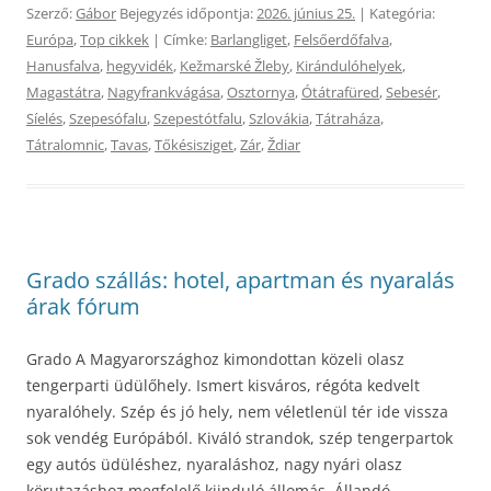
Szerző:
Gábor
Bejegyzés időpontja:
2026. június 25.
| Kategória:
Európa
,
Top cikkek
| Címke:
Barlangliget
,
Felsőerdőfalva
,
Hanusfalva
,
hegyvidék
,
Kežmarské Žleby
,
Kirándulóhelyek
,
Magastátra
,
Nagyfrankvágása
,
Osztornya
,
Ótátrafüred
,
Sebesér
,
Síelés
,
Szepesófalu
,
Szepestótfalu
,
Szlovákia
,
Tátraháza
,
Tátralomnic
,
Tavas
,
Tőkésisziget
,
Zár
,
Ždiar
Grado szállás: hotel, apartman és nyaralás
árak fórum
Grado A Magyarországhoz kimondottan közeli olasz
tengerparti üdülőhely. Ismert kisváros, régóta kedvelt
nyaralóhely. Szép és jó hely, nem véletlenül tér ide vissza
sok vendég Európából. Kiváló strandok, szép tengerpartok
egy autós üdüléshez, nyaraláshoz, nagy nyári olasz
körutazáshoz megfelelő kiinduló állomás. Állandó