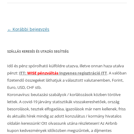
Bejegyzés
←
Korábbi bejegyzés
navigáció
SZÁLLÁS KERESÉS ÉS UTAZÁS SEGÍTSÉG
Idő és pénz spórolható külföldre utazva, illetve onnan haza utalva
pénzt:
ITT:
WISE pénzváltás
Ingyenes regisztráció ITT
. A valóban
fizetendő összegeket láthatjuk a választott valutanemben, Forint,
Euro, USD, CHF stb.
Koronavírus: beutazási szabályok / korlátozások közben törölve
lettek. A covid-19 járvány statisztikák visszakereshetőek, ország
besorolások, tesztek elfogadása, igazolások már nem kellenek, friss
és aktuális hírek mindig az adott konzulátus / kormány hivatalos
oldalán keressünk! Ott olvassunk utána részletesen! Az Airbnb
kupon kedvezmények időközben megszűntek, a díjmentes