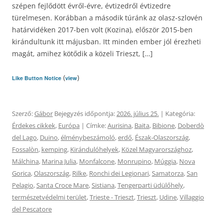
szépen fejlődött évről-évre, évtizedről évtizedre
türelmesen. Korábban a második túránk az olasz-szlovén
határvidéken 2017-ben volt (Kozina), először 2015-ben
kirándultunk itt májusban. Itt minden ember jól érezheti
magát, amihez kötődik a közeli Trieszt, […]
(
)
Like Button Notice
view
Szerző:
Gábor
Bejegyzés időpontja:
2026. július 25.
| Kategória:
Érdekes cikkek
,
Európa
| Címke:
Aurisina
,
Baita
,
Bibione
,
Doberdò
del Lago
,
Duino
,
élménybeszámoló
,
erdő
,
Észak-Olaszország
,
Fossalòn
,
kemping
,
Kirándulóhelyek
,
Közel Magyarországhoz
,
Málchina
,
Marina Julia
,
Monfalcone
,
Monrupino
,
Múggia
,
Nova
Gorica
,
Olaszország
,
Rilke
,
Ronchi dei Legionari
,
Samatorza
,
San
Pelagio
,
Santa Croce Mare
,
Sistiana
,
Tengerparti üdülőhely
,
természetvédelmi terület
,
Trieste - Trieszt
,
Trieszt
,
Udine
,
Villaggio
del Pescatore