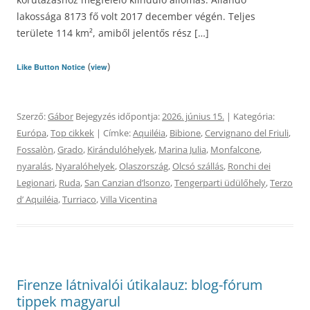
lakossága 8173 fő volt 2017 december végén. Teljes
területe 114 km², amiből jelentős rész […]
(
)
Like Button Notice
view
Szerző:
Gábor
Bejegyzés időpontja:
2026. június 15.
| Kategória:
Európa
,
Top cikkek
| Címke:
Aquiléia
,
Bibione
,
Cervignano del Friuli
,
Fossalòn
,
Grado
,
Kirándulóhelyek
,
Marina Julia
,
Monfalcone
,
nyaralás
,
Nyaralóhelyek
,
Olaszország
,
Olcsó szállás
,
Ronchi dei
Legionari
,
Ruda
,
San Canzian dʼlsonzo
,
Tengerparti üdülőhely
,
Terzo
dʼ Aquiléia
,
Turriaco
,
Villa Vicentina
Firenze látnivalói útikalauz: blog-fórum
tippek magyarul