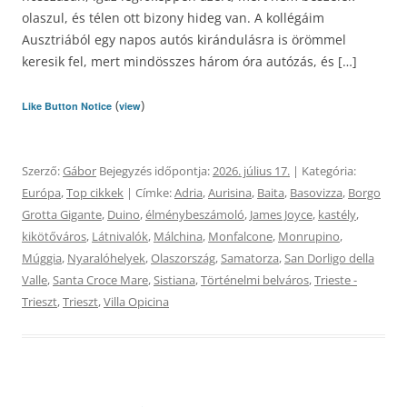
olaszul, és télen ott bizony hideg van. A kollégáim
Ausztriából egy napos autós kirándulásra is örömmel
keresik fel, mert mindösszes három óra autózás, és […]
(
)
Like Button Notice
view
Szerző:
Gábor
Bejegyzés időpontja:
2026. július 17.
| Kategória:
Európa
,
Top cikkek
| Címke:
Adria
,
Aurisina
,
Baita
,
Basovizza
,
Borgo
Grotta Gigante
,
Duino
,
élménybeszámoló
,
James Joyce
,
kastély
,
kikötőváros
,
Látnivalók
,
Málchina
,
Monfalcone
,
Monrupino
,
Múggia
,
Nyaralóhelyek
,
Olaszország
,
Samatorza
,
San Dorligo della
Valle
,
Santa Croce Mare
,
Sistiana
,
Történelmi belváros
,
Trieste -
Trieszt
,
Trieszt
,
Villa Opicina