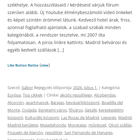
székhelye. A hozzászólásaid / kérdéseid várjuk fórum
szerűen alább. Új Youtube élménybeszámoló videó linkeket
és képet szintén örömmel látunk. Kedvező hotel árak, friss,
azonnal foglalható ajánlatok, a szabad szobák minden
kategóriából, a rendszer tesztelve, mi 2007 óta
folyamatosan. A piros linkre kattints: Madrid belvárosi és
egyéb kedvelt szállások […]
(
)
Like Button Notice
view
Szerző:
Gábor
Bejegyzés időpontja:
2026. július 1.
| Kategória:
Európa
,
Top cikkek
| Címke:
akciós repülőjegy
,
Alcobendas
,
Alcorcón
,
apartmanok
,
Barajas
,
bevásárlóközpont
,
Boadilla del
Monte
,
Coslada
,
Egyetemi város
,
főváros
,
Getafe
,
kereskedelmi
központ
,
Kulturális központ
,
Las Rozas de Madrid
,
Leganés
,
Madrid
,
Madrid kerületei
,
Majadahonda
,
Moratalaz
,
művészet
,
Olcsó szállás
,
Pozuelo de Alarcón
,
repülőtér
,
San Fernando de Henares
,