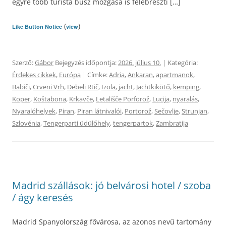
egyre több turista busz mozgása is felébreszti […]
(
)
Like Button Notice
view
Szerző:
Gábor
Bejegyzés időpontja:
2026. július 10.
| Kategória:
Érdekes cikkek
,
Európa
| Címke:
Adria
,
Ankaran
,
apartmanok
,
Babiči
,
Crveni Vrh
,
Debeli Rtič
,
Izola
,
jacht
,
Jachtkikötő
,
kemping
,
Koper
,
Koštabona
,
Krkavče
,
Letališče Porforož
,
Lucija
,
nyaralás
,
Nyaralóhelyek
,
Piran
,
Piran látnivalói
,
Portorož
,
Sečovlje
,
Strunjan
,
Szlovénia
,
Tengerparti üdülőhely
,
tengerpartok
,
Zambratija
Madrid szállások: jó belvárosi hotel / szoba
/ ágy keresés
Madrid Spanyolország fővárosa, az azonos nevű tartomány