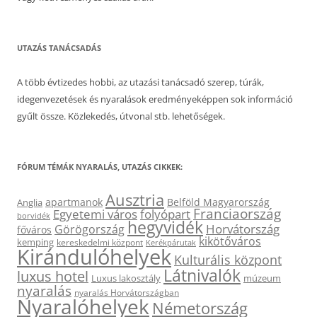
UTAZÁS TANÁCSADÁS
A több évtizedes hobbi, az utazási tanácsadó szerep, túrák,
idegenvezetések és nyaralások eredményeképpen sok információ
gyűlt össze. Közlekedés, útvonal stb. lehetőségek.
FÓRUM TÉMÁK NYARALÁS, UTAZÁS CIKKEK:
Ausztria
apartmanok
Belföld Magyarország
Anglia
Franciaország
Egyetemi város
folyópart
borvidék
hegyvidék
Horvátország
Görögország
főváros
kikötőváros
kemping
kereskedelmi központ
Kerékpárutak
Kirándulóhelyek
Kulturális központ
Látnivalók
luxus hotel
Luxus lakosztály
múzeum
nyaralás
nyaralás Horvátországban
Nyaralóhelyek
Németország