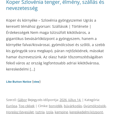
Koper Szlovénia tenger, élmény, szállás és
nevezetesség
Koper és környéke – Szlovénia gyöngyszemei Ugrás a
keresett témához gyorsan: Szállások | Története |
Érdekességek Nem maga túlzsúfolt kikötőváros, a
gigantikus bevásárlóközpont a gyöngyszem, hanem a
környéke falvai/kisvárosai, gyömölcsösei és szőlői, a szebb
kis gyöngyök sora megkapó, páran rejtőzködnek, másokat
hamar észreveszünk. Az olasz határ tőszomszédságában
fekvő város az ország legfontosabb adriai kikötővárosa,
kereskedelmi […]
(
)
Like Button Notice
view
Szerző:
Gábor
Bejegyzés időpontja:
2026. július 14.
| Kategória:
Európa
,
Top cikkek
| Címke:
borvidék
,
búvárkodás
,
Gyümölcsösök
,
Horgász Egyesület
,
Isztria
,
Izola
,
kemping
,
kereskedelmi központ
,