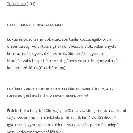
Top cikkek
(131)
UTAK, ÉLMÉNYEK, NYARALÁS ÁRAK
Luxus és olcsó, zarándok utak, spirituális közösségek-fórum,
önkéntesség (Volunteering), élménybeszámolók, vélemények,
körutazás, új egyéni, öko- és örökzöld témák ingyenesen.
Munkásszálló helyett és mellett igényes helyek. Magánszállás és
kanapé-szörfözés (CouchSurfing).
EGYÉNILEG VAGY CSOPORTOSAN: BELVÁROS, PARKOLÓHELY, ALL-
INCLUSIVE, DIÁKSZÁLLÁS, MAGYAR IDEGENVEZETŐ
Érdekelhet a helyi külföldi vagy belföldi állás, idős-gondozás, alkalmi
vagy szezon munka ajánlatok, pontos idő, időjárás. Kérdezz, és
igyekszünk gyors választ küldeni! Nyitvatartás, parkoló-, belépő-
vagy kedvezményes szállás árak.