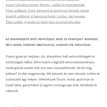
Koper Szlovénia tenger, élmény, szállás és nevezetesség
Piran szállások: hotel, kemping és apartman keresés tippek
Madrid szállások: jó belvárosi hotel / szoba / ágy keresés
Ždiar szállás, nyaralás és hegyi túra útvonal Szlovákia
AZ IDEGENVEZETŐ SEGÍT: REPÜLŐJEGY, BUSZ- ÉS VONATJEGY: BUDAPEST,
BÉCS (WIEN), POZSONY (BRATISLAVA), LONDON STB. INDULÁSSAL
Fizetni gyakran helyben, ott, érkezéskor kell, extra költségek és
kötöttségek nélkül. Előre fizetni a legtöbb extra kedvezményes
hotel ajánlat esetén kell, ami nem visszatérítendő. Mi éri meg
jobban? Az élet megmondja. Mit tetszett és nem tetszett, kritika és
tudnivalók egy helyen. Vélemények fórum. Hotel, apartman és
kiadó lakás, garantáltan jó egyéni csomag/napi árak, kérdések és
válaszok.