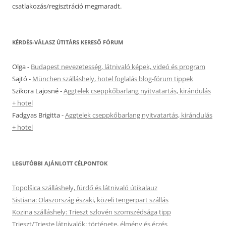
csatlakozás/regisztráció megmaradt.
KÉRDÉS-VÁLASZ ÚTITÁRS KERESŐ FÓRUM
Olga
-
Budapest nevezetesség, látnivaló képek, videó és program
Sajtó
-
München szálláshely, hotel foglalás blog-fórum tippek
Szikora Lajosné
-
Aggtelek cseppkőbarlang nyitvatartás, kirándulás
+ hotel
Fadgyas Brigitta
-
Aggtelek cseppkőbarlang nyitvatartás, kirándulás
+ hotel
LEGUTÓBBI AJÁNLOTT CÉLPONTOK
Topolšica szálláshely, fürdő és látnivaló útikalauz
Sistiana: Olaszország északi, közeli tengerpart szállás
Kozina szálláshely: Trieszt szlovén szomszédsága tipp
Trieszt/Trieste látnivalók: története, élmény és érzés