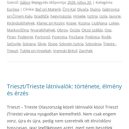
Szerző:
Gábor
Bejegyzés időpontja:
2026. július 20.
| Kategória:
Európa
| Címke:
Bač pri Materiji
,
Črni Kal
,
Divača
,
Duino
,
Gabrovica
pri Črnem Kalu
,
Gradišče
,
hegymászás
,
Hrpelje
,
Isztria
,
Izola
,
Javorje
,
Kirándulóhelyek
,
Klanec pri Kozini
,
Koper
,
Kozina
,
Ljubljana
,
Lokev
,
Markovščina
,
Nyaralóhelyek
,
Obrov
,
Ocizla
,
Olcsó szállás
,
Osp
,
Piran
,
Podgorje
,
Portorož
,
Postojna
,
Povžane
,
Prešnica
,
Rodik
,
Sečovlje
,
Sistiana
,
Slivje
,
Slope
,
Szlovén Isztria
,
Szlovénia
,
Trieste -
Trieszt
,
Tublje pri Hrpeljah
,
Vremski Britof
,
Zavrhek
Trieszt/Trieste látnivalók: története, élmény
és érzés
Trieszt – Trieste Olaszország közeli látnivalói közül Trieszt
(Trieste) városa nyugodtan kiemelhető. Nem csak engem
vonz, újra és újra, pedig nem szeretnék ott élni/időzni
hosszasan, igaz legfőképpen azért, mert nem beszélek