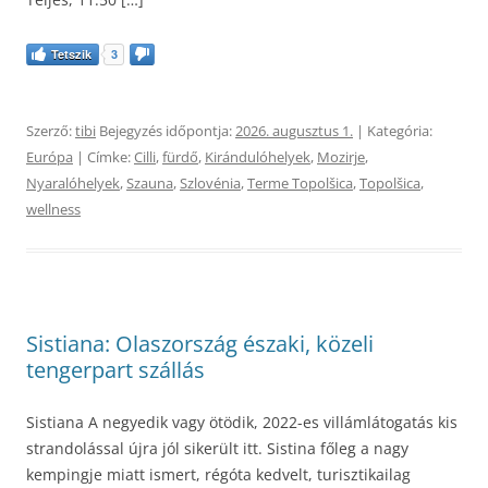
Tetszik
3
Szerző:
tibi
Bejegyzés időpontja:
2026. augusztus 1.
| Kategória:
Európa
| Címke:
Cilli
,
fürdő
,
Kirándulóhelyek
,
Mozirje
,
Nyaralóhelyek
,
Szauna
,
Szlovénia
,
Terme Topolšica
,
Topolšica
,
wellness
Sistiana: Olaszország északi, közeli
tengerpart szállás
Sistiana A negyedik vagy ötödik, 2022-es villámlátogatás kis
strandolással újra jól sikerült itt. Sistina főleg a nagy
kempingje miatt ismert, régóta kedvelt, turisztikailag