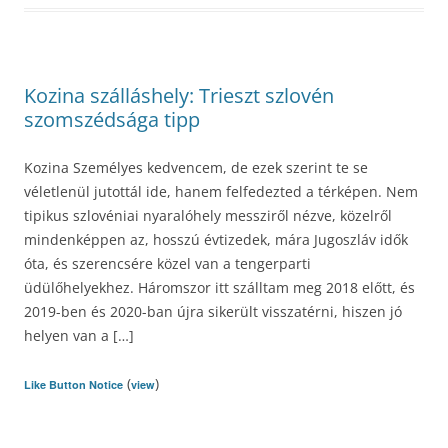
Kozina szálláshely: Trieszt szlovén
szomszédsága tipp
Kozina Személyes kedvencem, de ezek szerint te se
véletlenül jutottál ide, hanem felfedezted a térképen. Nem
tipikus szlovéniai nyaralóhely messziről nézve, közelről
mindenképpen az, hosszú évtizedek, mára Jugoszláv idők
óta, és szerencsére közel van a tengerparti
üdülőhelyekhez. Háromszor itt szálltam meg 2018 előtt, és
2019-ben és 2020-ban újra sikerült visszatérni, hiszen jó
helyen van a […]
(
)
Like Button Notice
view