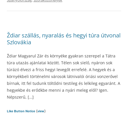
Spanyolország
,
Szórakozóhelyek
Ždiar szállás, nyaralás és hegyi túra útvonal
Szlovákia
Ždiar Magyarul Zár és környéke gyakran szerepel a Tátra
túra utazás ajánlatai között. Télen sok síelő, nyáron sok
túrázó élvezi a friss hegyi levegőt errefelé. A hegyek és a
környékbeli történelmi városok látnivalói óriási vonzerővel
bírnak, itt fel tudunk töltődni testileg és lelkileg egyaránt. A
hegyekbe és erődkbe menni a nyári meleg elől? Igen.
Népszerű, […]
(
)
Like Button Notice
view