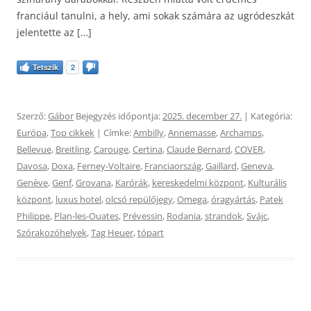
franciául tanulni, a hely, ami sokak számára az ugródeszkát
jelentette az […]
Tetszik
2
Szerző:
Gábor
Bejegyzés időpontja:
2025. december 27.
| Kategória:
Európa
,
Top cikkek
| Címke:
Ambilly
,
Annemasse
,
Archamps
,
Bellevue
,
Breitling
,
Carouge
,
Certina
,
Claude Bernard
,
COVER
,
Davosa
,
Doxa
,
Ferney-Voltaire
,
Franciaország
,
Gaillard
,
Geneva
,
Genève
,
Genf
,
Grovana
,
Karórák
,
kereskedelmi központ
,
Kulturális
központ
,
luxus hotel
,
olcsó repülőjegy
,
Omega
,
óragyártás
,
Patek
Philippe
,
Plan-les-Ouates
,
Prévessin
,
Rodania
,
strandok
,
Svájc
,
Szórakozóhelyek
,
Tag Heuer
,
tópart