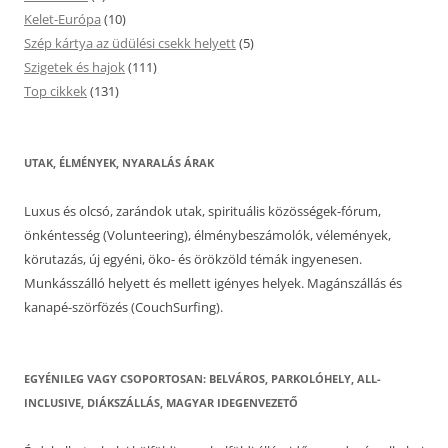
Kelet-Európa
(10)
Szép kártya az üdülési csekk helyett
(5)
Szigetek és hajok
(111)
Top cikkek
(131)
UTAK, ÉLMÉNYEK, NYARALÁS ÁRAK
Luxus és olcsó, zarándok utak, spirituális közösségek-fórum,
önkéntesség (Volunteering), élménybeszámolók, vélemények,
körutazás, új egyéni, öko- és örökzöld témák ingyenesen.
Munkásszálló helyett és mellett igényes helyek. Magánszállás és
kanapé-szörfözés (CouchSurfing).
EGYÉNILEG VAGY CSOPORTOSAN: BELVÁROS, PARKOLÓHELY, ALL-
INCLUSIVE, DIÁKSZÁLLÁS, MAGYAR IDEGENVEZETŐ