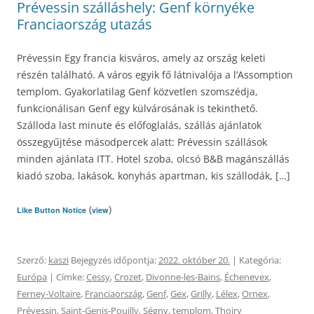
Prévessin szálláshely: Genf környéke
Franciaország utazás
Prévessin Egy francia kisváros, amely az ország keleti
részén található. A város egyik fő látnivalója a l’Assomption
templom. Gyakorlatilag Genf közvetlen szomszédja,
funkcionálisan Genf egy külvárosának is tekinthető.
Szálloda last minute és előfoglalás, szállás ajánlatok
összegyűjtése másodpercek alatt: Prévessin szállások
minden ajánlata ITT. Hotel szoba, olcsó B&B magánszállás
kiadó szoba, lakások, konyhás apartman, kis szállodák, […]
(
)
Like Button Notice
view
Szerző:
kaszi
Bejegyzés időpontja:
2022. október 20.
| Kategória:
Európa
| Címke:
Cessy
,
Crozet
,
Divonne-les-Bains
,
Échenevex
,
Ferney-Voltaire
,
Franciaország
,
Genf
,
Gex
,
Grilly
,
Lélex
,
Ornex
,
Prévessin
,
Saint-Genis-Pouilly
,
Ségny
,
templom
,
Thoiry