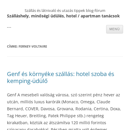
Szállás és látnivaló és utazás tippek blog-fórum
Szálláshely, minőségi üdülés, hotel / apartman tanácsok
---
Kilépés
MENÜ
a
tartalomba
CÍMKE:
FERNEY-VOLTAIRE
Genf és környéke szállás: hotel szoba és
kemping-üdülő
Genf A mesebeli valóság városa, szó szerint pénz hever az
utcán, milliós luxus karórák (Monaco, Omega, Claude
Bernard, COVER, Davosa, Grovana, Rodania, Certina, Doxa,
Tag Heuer, Breitling, Patek Philippe stb.) rengeteg
kirakatban, köztük az átszámítva 120 millió forintos
színarany darabokkal. Részben miatta volt érdemes