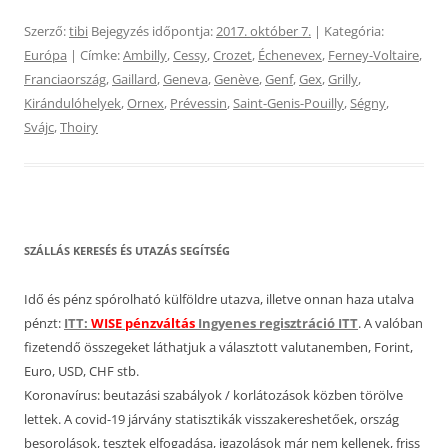
Szerző:
tibi
Bejegyzés időpontja:
2017. október 7.
| Kategória:
Európa
| Címke:
Ambilly
,
Cessy
,
Crozet
,
Échenevex
,
Ferney-Voltaire
,
Franciaország
,
Gaillard
,
Geneva
,
Genève
,
Genf
,
Gex
,
Grilly
,
Kirándulóhelyek
,
Ornex
,
Prévessin
,
Saint-Genis-Pouilly
,
Ségny
,
Svájc
,
Thoiry
SZÁLLÁS KERESÉS ÉS UTAZÁS SEGÍTSÉG
Idő és pénz spórolható külföldre utazva, illetve onnan haza utalva
pénzt:
ITT:
WISE pénzváltás
Ingyenes regisztráció ITT
. A valóban
fizetendő összegeket láthatjuk a választott valutanemben, Forint,
Euro, USD, CHF stb.
Koronavírus: beutazási szabályok / korlátozások közben törölve
lettek. A covid-19 járvány statisztikák visszakereshetőek, ország
besorolások, tesztek elfogadása, igazolások már nem kellenek, friss