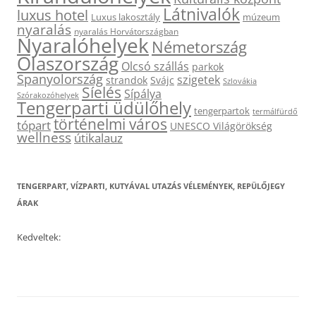
Látnivalók
luxus hotel
Luxus lakosztály
múzeum
nyaralás
nyaralás Horvátországban
Nyaralóhelyek
Németország
Olaszország
Olcsó szállás
parkok
Spanyolország
szigetek
strandok
Svájc
Szlovákia
Síelés
Sípálya
Szórakozóhelyek
Tengerparti üdülőhely
tengerpartok
termálfürdő
történelmi város
tópart
UNESCO Világörökség
wellness
útikalauz
TENGERPART, VÍZPARTI, KUTYÁVAL UTAZÁS VÉLEMÉNYEK, REPÜLŐJEGY
ÁRAK
Kedveltek: