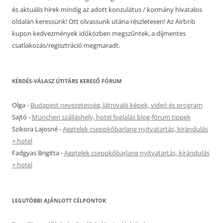
és aktuális hírek mindig az adott konzulátus / kormány hivatalos
oldalán keressünk! Ott olvassunk utána részletesen! Az Airbnb
kupon kedvezmények időközben megszűntek, a díjmentes
csatlakozás/regisztráció megmaradt.
KÉRDÉS-VÁLASZ ÚTITÁRS KERESŐ FÓRUM
Olga
-
Budapest nevezetesség, látnivaló képek, videó és program
Sajtó
-
München szálláshely, hotel foglalás blog-fórum tippek
Szikora Lajosné
-
Aggtelek cseppkőbarlang nyitvatartás, kirándulás
+ hotel
Fadgyas Brigitta
-
Aggtelek cseppkőbarlang nyitvatartás, kirándulás
+ hotel
LEGUTÓBBI AJÁNLOTT CÉLPONTOK