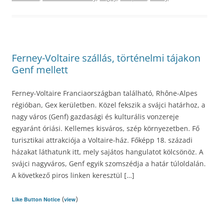
Ferney-Voltaire szállás, történelmi tájakon
Genf mellett
Ferney-Voltaire Franciaországban található, Rhône-Alpes
régióban, Gex kerületben. Közel fekszik a svájci határhoz, a
nagy város (Genf) gazdasági és kulturális vonzereje
egyaránt óriási. Kellemes kisváros, szép környezetben. Fő
turisztikai attrakciója a Voltaire-ház. Főképp 18. századi
házakat láthatunk itt, mely sajátos hangulatot kölcsönöz. A
svájci nagyváros, Genf egyik szomszédja a határ túloldalán.
A következő piros linken keresztül […]
(
)
Like Button Notice
view