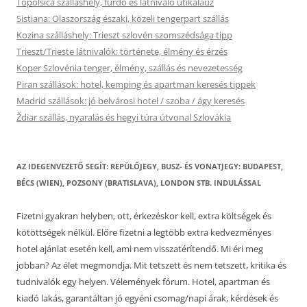
Topolšica szálláshely, fürdő és látnivaló útikalauz
Sistiana: Olaszország északi, közeli tengerpart szállás
Kozina szálláshely: Trieszt szlovén szomszédsága tipp
Trieszt/Trieste látnivalók: története, élmény és érzés
Koper Szlovénia tenger, élmény, szállás és nevezetesség
Piran szállások: hotel, kemping és apartman keresés tippek
Madrid szállások: jó belvárosi hotel / szoba / ágy keresés
Ždiar szállás, nyaralás és hegyi túra útvonal Szlovákia
AZ IDEGENVEZETŐ SEGÍT: REPÜLŐJEGY, BUSZ- ÉS VONATJEGY: BUDAPEST,
BÉCS (WIEN), POZSONY (BRATISLAVA), LONDON STB. INDULÁSSAL
Fizetni gyakran helyben, ott, érkezéskor kell, extra költségek és
kötöttségek nélkül. Előre fizetni a legtöbb extra kedvezményes
hotel ajánlat esetén kell, ami nem visszatérítendő. Mi éri meg
jobban? Az élet megmondja. Mit tetszett és nem tetszett, kritika és
tudnivalók egy helyen. Vélemények fórum. Hotel, apartman és
kiadó lakás, garantáltan jó egyéni csomag/napi árak, kérdések és