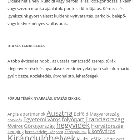
Érdekelhet a helyi külföldi vagy belföldi állás, idős-gondozás, alkalmi
vagy szezon munka ajánlatok, pontos idő, időjárás. Kérdezz, és
igyekszünk gyors választ küldeni! Nyitvatartás, parkoló-, belépő-
vagy kedvezményes szállás árak.
UTAZÁS TANÁCSADÁS
A több évtizedes hobbi, az utazási tanácsadó szerep, túrák,
idegenvezetések és nyaralások eredményeképpen sok információ
gyűlt össze. Közlekedés, útvonal stb. lehetőségek.
FÓRUM TÉMÁK NYARALÁS, UTAZÁS CIKKEK:
Ausztria
apartmanok
Belföld Magyarország
Anglia
Franciaország
Egyetemi város
folyópart
borvidék
hegyvidék
Horvátország
Görögország
főváros
kikötőváros
kemping
kereskedelmi központ
Kerékpárutak
Kirándulóhelyek
Kulturális központ