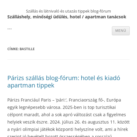
Szállás és látnivaló és utazás tippek blog-fórum
Szálláshely, minőségi üdülés, hotel / apartman tanácsok
---
Kilépés
MENÜ
a
tartalomba
CÍMKE:
BASTILLE
Párizs szállás blog-fórum: hotel és kiadó
apartman tippek
Párizs Franciául Paris – ‘pári:‘, Franciaország fő-, Európa
egyik legnépesebb városa. 2025-ben is top turisztikai
célpont maradt, ahol a sok apró változást csak a figyelmes
helyiek veszik észre. 2024. július 26. és augusztus 11. között
a nyári olimpiai játékok központi helyszíne volt, ami a hírek
szerint jó bevételt hozott összességében a rosszízű