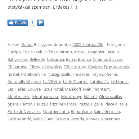
pletykákkal szemben. Érdekes […]
Tetszik
7
Szerző:
Gábor
Bejegyzés időpontja:
2025. február 28.
| Kategória:
Európa
,
Top cikkek
| Címke:
Airbnb
,
Arcueil
,
Bagnolet
,
Bastille
,
Batignolles
,
Belleville
,
belvárosi
,
Bercy
,
Bourse
,
Champs-Élysées
,
Chinatown
,
Clichy
,
diákszállás
,
Eiffel torony
,
főváros
,
Franciaország
,
hostel
,
Hôtel-de-Ville
,
ifjúsági szálló
,
Invalides
,
Ivry-sur-Seine
,
Kulturális központ
,
La Villette
,
Latin Quarter
,
Látnivalók
,
Le Marais
,
Les Halles
,
Louvre
,
luxus hotel
,
Malakoff
,
Ménilmontant
,
Montmartre
,
Montparnasse
,
Montrouge
,
Nászút
,
Olcsó szállás
,
opera
,
Pantin
,
Párizs
,
Párizs belvárosa
,
Passy
,
Pigalle
,
Place d'Italie
,
Porte de Versailles
,
Quartier Latin
,
République
,
Saint-Germain
,
Saint-Mandé
,
Saint-Ouen
,
Szauna
,
uszoda
,
Vanves
,
Vincennes