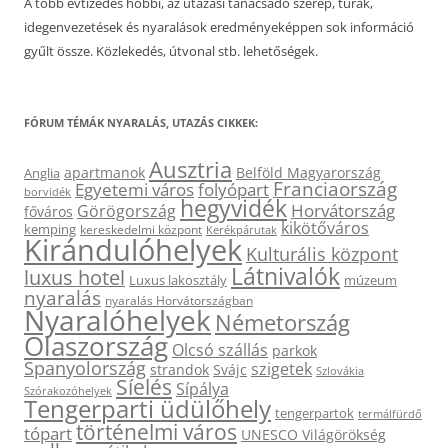
A több évtizedes hobbi, az utazási tanácsadó szerep, túrák,
idegenvezetések és nyaralások eredményeképpen sok információ
gyűlt össze. Közlekedés, útvonal stb. lehetőségek.
FÓRUM TÉMÁK NYARALÁS, UTAZÁS CIKKEK:
Ausztria
apartmanok
Belföld Magyarország
Anglia
Franciaország
Egyetemi város
folyópart
borvidék
hegyvidék
Horvátország
Görögország
főváros
kikötőváros
kemping
kereskedelmi központ
Kerékpárutak
Kirándulóhelyek
Kulturális központ
Látnivalók
luxus hotel
Luxus lakosztály
múzeum
nyaralás
nyaralás Horvátországban
Nyaralóhelyek
Németország
Olaszország
Olcsó szállás
parkok
Spanyolország
szigetek
strandok
Svájc
Szlovákia
Síelés
Sípálya
Szórakozóhelyek
Tengerparti üdülőhely
tengerpartok
termálfürdő
történelmi város
tópart
UNESCO Világörökség