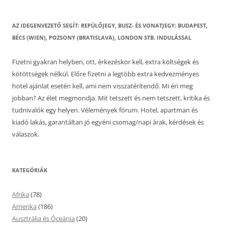
AZ IDEGENVEZETŐ SEGÍT: REPÜLŐJEGY, BUSZ- ÉS VONATJEGY: BUDAPEST,
BÉCS (WIEN), POZSONY (BRATISLAVA), LONDON STB. INDULÁSSAL
Fizetni gyakran helyben, ott, érkezéskor kell, extra költségek és
kötöttségek nélkül. Előre fizetni a legtöbb extra kedvezményes
hotel ajánlat esetén kell, ami nem visszatérítendő. Mi éri meg
jobban? Az élet megmondja. Mit tetszett és nem tetszett, kritika és
tudnivalók egy helyen. Vélemények fórum. Hotel, apartman és
kiadó lakás, garantáltan jó egyéni csomag/napi árak, kérdések és
válaszok.
KATEGÓRIÁK
Afrika
(78)
Amerika
(186)
Ausztrália és Óceánia
(20)