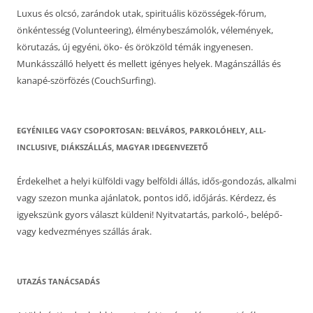
Luxus és olcsó, zarándok utak, spirituális közösségek-fórum,
önkéntesség (Volunteering), élménybeszámolók, vélemények,
körutazás, új egyéni, öko- és örökzöld témák ingyenesen.
Munkásszálló helyett és mellett igényes helyek. Magánszállás és
kanapé-szörfözés (CouchSurfing).
EGYÉNILEG VAGY CSOPORTOSAN: BELVÁROS, PARKOLÓHELY, ALL-
INCLUSIVE, DIÁKSZÁLLÁS, MAGYAR IDEGENVEZETŐ
Érdekelhet a helyi külföldi vagy belföldi állás, idős-gondozás, alkalmi
vagy szezon munka ajánlatok, pontos idő, időjárás. Kérdezz, és
igyekszünk gyors választ küldeni! Nyitvatartás, parkoló-, belépő-
vagy kedvezményes szállás árak.
UTAZÁS TANÁCSADÁS