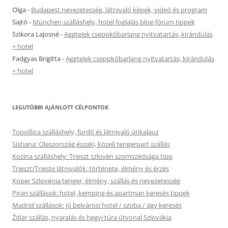
Olga
-
Budapest nevezetesség, látnivaló képek, videó és program
Sajtó
-
München szálláshely, hotel foglalás blog-fórum tippek
Szikora Lajosné
-
Aggtelek cseppkőbarlang nyitvatartás, kirándulás
+ hotel
Fadgyas Brigitta
-
Aggtelek cseppkőbarlang nyitvatartás, kirándulás
+ hotel
LEGUTÓBBI AJÁNLOTT CÉLPONTOK
Topolšica szálláshely, fürdő és látnivaló útikalauz
Sistiana: Olaszország északi, közeli tengerpart szállás
Kozina szálláshely: Trieszt szlovén szomszédsága tipp
Trieszt/Trieste látnivalók: története, élmény és érzés
Koper Szlovénia tenger, élmény, szállás és nevezetesség
Piran szállások: hotel, kemping és apartman keresés tippek
Madrid szállások: jó belvárosi hotel / szoba / ágy keresés
Ždiar szállás, nyaralás és hegyi túra útvonal Szlovákia