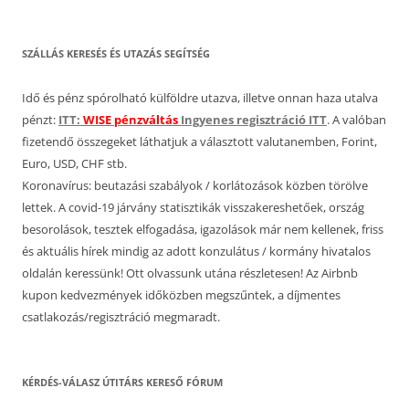
SZÁLLÁS KERESÉS ÉS UTAZÁS SEGÍTSÉG
Idő és pénz spórolható külföldre utazva, illetve onnan haza utalva
pénzt:
ITT:
WISE pénzváltás
Ingyenes regisztráció ITT
. A valóban
fizetendő összegeket láthatjuk a választott valutanemben, Forint,
Euro, USD, CHF stb.
Koronavírus: beutazási szabályok / korlátozások közben törölve
lettek. A covid-19 járvány statisztikák visszakereshetőek, ország
besorolások, tesztek elfogadása, igazolások már nem kellenek, friss
és aktuális hírek mindig az adott konzulátus / kormány hivatalos
oldalán keressünk! Ott olvassunk utána részletesen! Az Airbnb
kupon kedvezmények időközben megszűntek, a díjmentes
csatlakozás/regisztráció megmaradt.
KÉRDÉS-VÁLASZ ÚTITÁRS KERESŐ FÓRUM