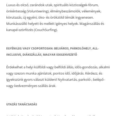
Luxus és olcsó, zarándok utak, spirituális közösségek-fórum,
önkéntesség (Volunteering), élménybeszámolók, vélemények,
körutazás, új egyéni, öko- és örökzöld témák ingyenesen.
Munkásszálló helyett és mellett igényes helyek. Magánszállás és
kanapé-szörfözés (CouchSurfing).
EGYÉNILEG VAGY CSOPORTOSAN: BELVÁROS, PARKOLÓHELY, ALL-
INCLUSIVE, DIÁKSZÁLLÁS, MAGYAR IDEGENVEZETŐ
Érdekelhet a helyi külföldi vagy belföldi állás, idős-gondozás, alkalmi
vagy szezon munka ajánlatok, pontos idő, időjárás. Kérdezz, és
igyekszünk gyors választ küldeni! Nyitvatartás, parkoló-, belépő-
vagy kedvezményes szállás árak.
UTAZÁS TANÁCSADÁS