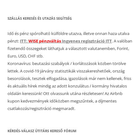
SZÁLLÁS KERESÉS ÉS UTAZÁS SEGÍTSÉG
Idő és pénz spórolható külföldre utazva, illetve onnan haza utalva
pénzt:
ITT:
WISE pénzváltás
Ingyenes regisztráció ITT
. A valóban
fizetendő összegeket láthatjuk a választott valutanemben, Forint,
Euro, USD, CHF stb.
Koronavírus: beutazási szabályok / korlátozások közben törölve
lettek. A covid-19 járvány statisztikák visszakereshetőek, ország
besorolások, tesztek elfogadása, igazolások már nem kellenek, friss
és aktuális hírek mindig az adott konzulátus / kormány hivatalos
oldalán keressünk! Ott olvassunk utána részletesen! Az Airbnb
kupon kedvezmények időközben megszűntek, a díjmentes
csatlakozás/regisztráció megmaradt.
KÉRDÉS-VÁLASZ ÚTITÁRS KERESŐ FÓRUM