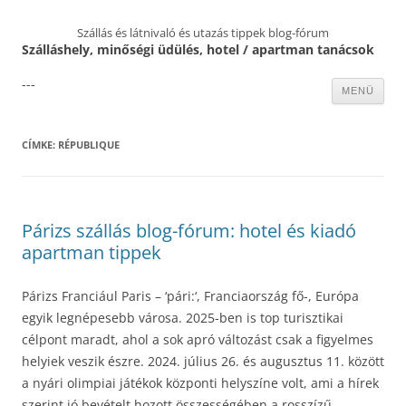
Szállás és látnivaló és utazás tippek blog-fórum
Szálláshely, minőségi üdülés, hotel / apartman tanácsok
---
Kilépés
MENÜ
a
tartalomba
CÍMKE:
RÉPUBLIQUE
Párizs szállás blog-fórum: hotel és kiadó
apartman tippek
Párizs Franciául Paris – ‘pári:‘, Franciaország fő-, Európa
egyik legnépesebb városa. 2025-ben is top turisztikai
célpont maradt, ahol a sok apró változást csak a figyelmes
helyiek veszik észre. 2024. július 26. és augusztus 11. között
a nyári olimpiai játékok központi helyszíne volt, ami a hírek
szerint jó bevételt hozott összességében a rosszízű