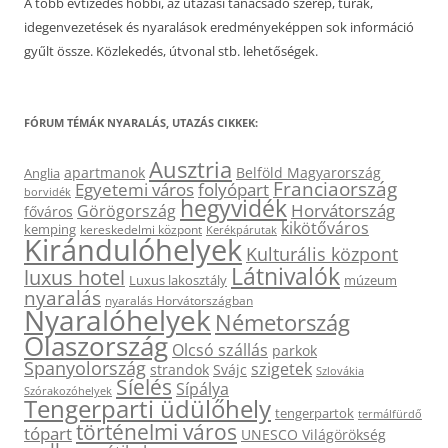
A több évtizedes hobbi, az utazási tanácsadó szerep, túrák,
idegenvezetések és nyaralások eredményeképpen sok információ
gyűlt össze. Közlekedés, útvonal stb. lehetőségek.
FÓRUM TÉMÁK NYARALÁS, UTAZÁS CIKKEK:
Ausztria
apartmanok
Belföld Magyarország
Anglia
Franciaország
Egyetemi város
folyópart
borvidék
hegyvidék
Horvátország
Görögország
főváros
kikötőváros
kemping
kereskedelmi központ
Kerékpárutak
Kirándulóhelyek
Kulturális központ
Látnivalók
luxus hotel
Luxus lakosztály
múzeum
nyaralás
nyaralás Horvátországban
Nyaralóhelyek
Németország
Olaszország
Olcsó szállás
parkok
Spanyolország
szigetek
strandok
Svájc
Szlovákia
Síelés
Sípálya
Szórakozóhelyek
Tengerparti üdülőhely
tengerpartok
termálfürdő
történelmi város
tópart
UNESCO Világörökség