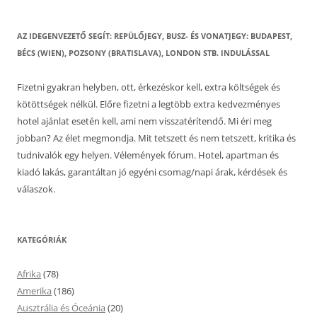
AZ IDEGENVEZETŐ SEGÍT: REPÜLŐJEGY, BUSZ- ÉS VONATJEGY: BUDAPEST,
BÉCS (WIEN), POZSONY (BRATISLAVA), LONDON STB. INDULÁSSAL
Fizetni gyakran helyben, ott, érkezéskor kell, extra költségek és
kötöttségek nélkül. Előre fizetni a legtöbb extra kedvezményes
hotel ajánlat esetén kell, ami nem visszatérítendő. Mi éri meg
jobban? Az élet megmondja. Mit tetszett és nem tetszett, kritika és
tudnivalók egy helyen. Vélemények fórum. Hotel, apartman és
kiadó lakás, garantáltan jó egyéni csomag/napi árak, kérdések és
válaszok.
KATEGÓRIÁK
Afrika
(78)
Amerika
(186)
Ausztrália és Óceánia
(20)