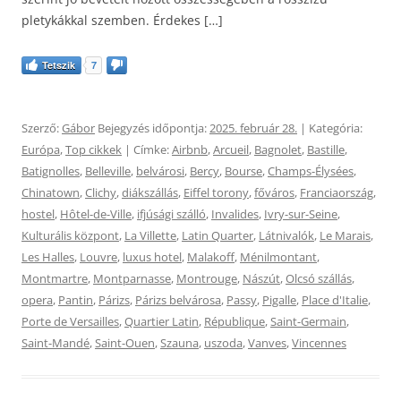
pletykákkal szemben. Érdekes […]
Tetszik
7
Szerző:
Gábor
Bejegyzés időpontja:
2025. február 28.
| Kategória:
Európa
,
Top cikkek
| Címke:
Airbnb
,
Arcueil
,
Bagnolet
,
Bastille
,
Batignolles
,
Belleville
,
belvárosi
,
Bercy
,
Bourse
,
Champs-Élysées
,
Chinatown
,
Clichy
,
diákszállás
,
Eiffel torony
,
főváros
,
Franciaország
,
hostel
,
Hôtel-de-Ville
,
ifjúsági szálló
,
Invalides
,
Ivry-sur-Seine
,
Kulturális központ
,
La Villette
,
Latin Quarter
,
Látnivalók
,
Le Marais
,
Les Halles
,
Louvre
,
luxus hotel
,
Malakoff
,
Ménilmontant
,
Montmartre
,
Montparnasse
,
Montrouge
,
Nászút
,
Olcsó szállás
,
opera
,
Pantin
,
Párizs
,
Párizs belvárosa
,
Passy
,
Pigalle
,
Place d'Italie
,
Porte de Versailles
,
Quartier Latin
,
République
,
Saint-Germain
,
Saint-Mandé
,
Saint-Ouen
,
Szauna
,
uszoda
,
Vanves
,
Vincennes