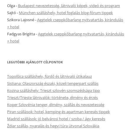
Olga
-
Budapest nevezetesség, látnivaló képek, videó és program
Sajtó
-
München szálláshely, hotel foglalás blog-fórum tippek
Szikora Lajosné
-
Aggtelek cseppkőbarlang nyitvatartás, kirándulás
+ hotel
Fadgyas Brigitta
-
Aggtelek cseppkőbarlang nyitvatartás, kirándulás
+ hotel
LEGUTÓBBI AJÁNLOTT CÉLPONTOK
Topolšica szálláshely, fürdő és látnivaló útikalauz
Sistiana: Olaszország északi, közeli tengerpart szállás
Kozina szálláshely: Trieszt szlovén szomszédsága tipp
Trieszt/Trieste látnivalók: története, élmény és érzés
Koper Szlovénia tenger, élmény, szállás és nevezetesség
Piran szállások: hotel, kemping és apartman keresés tippek
Madrid szállások: jó belvárosi hotel / szoba / ágy keresés
Ždiar szállás, nyaralás és hegyi túra útvonal Szlovákia