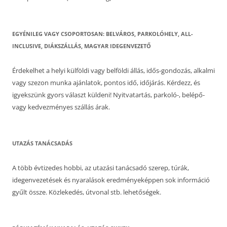
EGYÉNILEG VAGY CSOPORTOSAN: BELVÁROS, PARKOLÓHELY, ALL-
INCLUSIVE, DIÁKSZÁLLÁS, MAGYAR IDEGENVEZETŐ
Érdekelhet a helyi külföldi vagy belföldi állás, idős-gondozás, alkalmi
vagy szezon munka ajánlatok, pontos idő, időjárás. Kérdezz, és
igyekszünk gyors választ küldeni! Nyitvatartás, parkoló-, belépő-
vagy kedvezményes szállás árak.
UTAZÁS TANÁCSADÁS
A több évtizedes hobbi, az utazási tanácsadó szerep, túrák,
idegenvezetések és nyaralások eredményeképpen sok információ
gyűlt össze. Közlekedés, útvonal stb. lehetőségek.