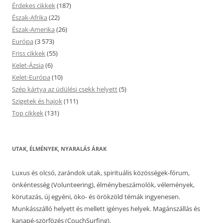
Érdekes cikkek
(187)
Észak-Afrika
(22)
Észak-Amerika
(26)
Európa
(3 573)
Friss cikkek
(55)
Kelet-Ázsia
(6)
Kelet-Európa
(10)
Szép kártya az üdülési csekk helyett
(5)
Szigetek és hajok
(111)
Top cikkek
(131)
UTAK, ÉLMÉNYEK, NYARALÁS ÁRAK
Luxus és olcsó, zarándok utak, spirituális közösségek-fórum,
önkéntesség (Volunteering), élménybeszámolók, vélemények,
körutazás, új egyéni, öko- és örökzöld témák ingyenesen.
Munkásszálló helyett és mellett igényes helyek. Magánszállás és
kanapé-szörfözés (CouchSurfing).