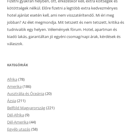
Fizetni gyakran helyben, ott, érkezéskor kell, extra költségek és
kötöttségek nélkül. Előre fizetni a legtöbb extra kedvezményes
hotel ajánlat esetén kell, ami nem visszatérítendő. Mi éri meg
jobban? Az élet megmondja. Mit tetszett és nem tetszett, kritika és
tudnivalók egy helyen. Vélemények fórum. Hotel, apartman és
kiadó lakás, garantáltan jó egyéni csomag/napi árak, kérdések és
válaszok.
KATEGÓRIÁK
Afrika
(78)
Amerika
(186)
Ausztrália és Óceánia
(20)
Ázsia
(211)
Belföld Magyarország
(221)
Dél-Afrika
(9)
Dél-Amerika
(44)
Egyéb utazás
(58)