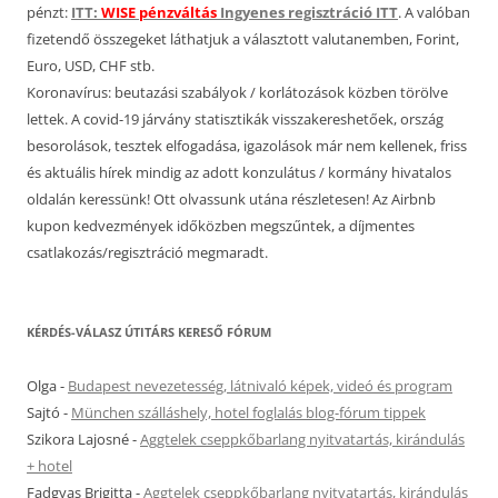
pénzt:
ITT:
WISE pénzváltás
Ingyenes regisztráció ITT
. A valóban
fizetendő összegeket láthatjuk a választott valutanemben, Forint,
Euro, USD, CHF stb.
Koronavírus: beutazási szabályok / korlátozások közben törölve
lettek. A covid-19 járvány statisztikák visszakereshetőek, ország
besorolások, tesztek elfogadása, igazolások már nem kellenek, friss
és aktuális hírek mindig az adott konzulátus / kormány hivatalos
oldalán keressünk! Ott olvassunk utána részletesen! Az Airbnb
kupon kedvezmények időközben megszűntek, a díjmentes
csatlakozás/regisztráció megmaradt.
KÉRDÉS-VÁLASZ ÚTITÁRS KERESŐ FÓRUM
Olga
-
Budapest nevezetesség, látnivaló képek, videó és program
Sajtó
-
München szálláshely, hotel foglalás blog-fórum tippek
Szikora Lajosné
-
Aggtelek cseppkőbarlang nyitvatartás, kirándulás
+ hotel
Fadgyas Brigitta
-
Aggtelek cseppkőbarlang nyitvatartás, kirándulás