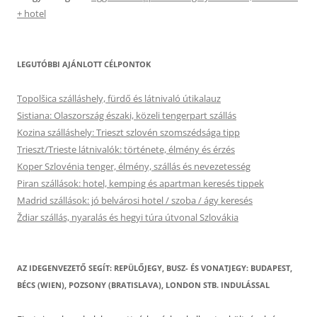
+ hotel
LEGUTÓBBI AJÁNLOTT CÉLPONTOK
Topolšica szálláshely, fürdő és látnivaló útikalauz
Sistiana: Olaszország északi, közeli tengerpart szállás
Kozina szálláshely: Trieszt szlovén szomszédsága tipp
Trieszt/Trieste látnivalók: története, élmény és érzés
Koper Szlovénia tenger, élmény, szállás és nevezetesség
Piran szállások: hotel, kemping és apartman keresés tippek
Madrid szállások: jó belvárosi hotel / szoba / ágy keresés
Ždiar szállás, nyaralás és hegyi túra útvonal Szlovákia
AZ IDEGENVEZETŐ SEGÍT: REPÜLŐJEGY, BUSZ- ÉS VONATJEGY: BUDAPEST,
BÉCS (WIEN), POZSONY (BRATISLAVA), LONDON STB. INDULÁSSAL