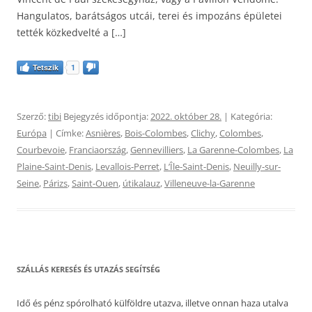
Hangulatos, barátságos utcái, terei és impozáns épületei
tették közkedvelté a […]
Tetszik
1
Szerző:
tibi
Bejegyzés időpontja:
2022. október 28.
| Kategória:
Európa
| Címke:
Asnières
,
Bois-Colombes
,
Clichy
,
Colombes
,
Courbevoie
,
Franciaország
,
Gennevilliers
,
La Garenne-Colombes
,
La
Plaine-Saint-Denis
,
Levallois-Perret
,
LʼÎle-Saint-Denis
,
Neuilly-sur-
Seine
,
Párizs
,
Saint-Ouen
,
útikalauz
,
Villeneuve-la-Garenne
SZÁLLÁS KERESÉS ÉS UTAZÁS SEGÍTSÉG
Idő és pénz spórolható külföldre utazva, illetve onnan haza utalva