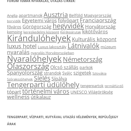
FÓRUM TÉMÁK NYARALÁS, UTAZÁS CIKKEK:
Ausztria
apartmanok
Belföld Magyarország
Anglia
Franciaország
Egyetemi város
folyópart
borvidék
hegyvidék
Horvátország
Görögország
főváros
kikötőváros
kemping
kereskedelmi központ
Kerékpárutak
Kirándulóhelyek
Kulturális központ
Látnivalók
luxus hotel
Luxus lakosztály
múzeum
nyaralás
nyaralás Horvátországban
Nyaralóhelyek
Németország
Olaszország
Olcsó szállás
parkok
Spanyolország
szigetek
strandok
Svájc
Szlovákia
Síelés
Sípálya
Szórakozóhelyek
Tengerparti üdülőhely
tengerpartok
termálfürdő
történelmi város
tópart
UNESCO Világörökség
wellness
útikalauz
TENGERPART, VÍZPARTI, KUTYÁVAL UTAZÁS VÉLEMÉNYEK, REPÜLŐJEGY
ÁRAK