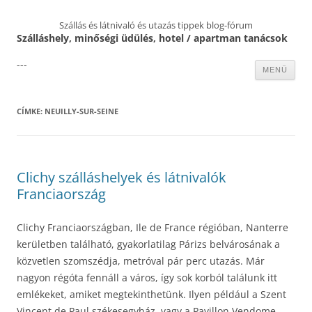
Szállás és látnivaló és utazás tippek blog-fórum
Szálláshely, minőségi üdülés, hotel / apartman tanácsok
---
Kilépés
MENÜ
a
tartalomba
CÍMKE:
NEUILLY-SUR-SEINE
Clichy szálláshelyek és látnivalók
Franciaország
Clichy Franciaországban, Ile de France régióban, Nanterre
kerületben található, gyakorlatilag Párizs belvárosának a
közvetlen szomszédja, metróval pár perc utazás. Már
nagyon régóta fennáll a város, így sok korból találunk itt
emlékeket, amiket megtekinthetünk. Ilyen például a Szent
Vincent de Paul székesegyház, vagy a Pavillon Vendome.