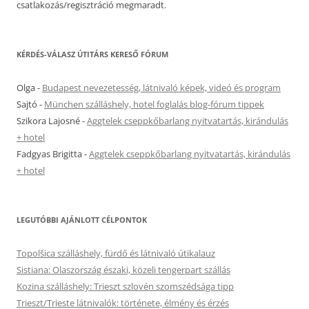
csatlakozás/regisztráció megmaradt.
KÉRDÉS-VÁLASZ ÚTITÁRS KERESŐ FÓRUM
Olga
-
Budapest nevezetesség, látnivaló képek, videó és program
Sajtó
-
München szálláshely, hotel foglalás blog-fórum tippek
Szikora Lajosné
-
Aggtelek cseppkőbarlang nyitvatartás, kirándulás
+ hotel
Fadgyas Brigitta
-
Aggtelek cseppkőbarlang nyitvatartás, kirándulás
+ hotel
LEGUTÓBBI AJÁNLOTT CÉLPONTOK
Topolšica szálláshely, fürdő és látnivaló útikalauz
Sistiana: Olaszország északi, közeli tengerpart szállás
Kozina szálláshely: Trieszt szlovén szomszédsága tipp
Trieszt/Trieste látnivalók: története, élmény és érzés