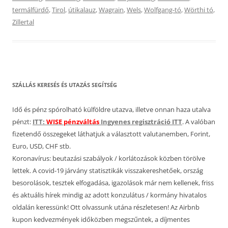
termálfürdő
,
Tirol
,
útikalauz
,
Wagrain
,
Wels
,
Wolfgang-tó
,
Wörthi tó
,
Zillertal
SZÁLLÁS KERESÉS ÉS UTAZÁS SEGÍTSÉG
Idő és pénz spórolható külföldre utazva, illetve onnan haza utalva
pénzt:
ITT:
WISE pénzváltás
Ingyenes regisztráció ITT
. A valóban
fizetendő összegeket láthatjuk a választott valutanemben, Forint,
Euro, USD, CHF stb.
Koronavírus: beutazási szabályok / korlátozások közben törölve
lettek. A covid-19 járvány statisztikák visszakereshetőek, ország
besorolások, tesztek elfogadása, igazolások már nem kellenek, friss
és aktuális hírek mindig az adott konzulátus / kormány hivatalos
oldalán keressünk! Ott olvassunk utána részletesen! Az Airbnb
kupon kedvezmények időközben megszűntek, a díjmentes