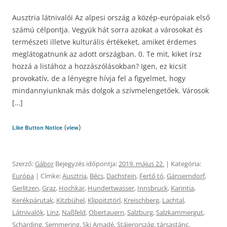
Ausztria látnivalói Az alpesi ország a közép-európaiak első
számú célpontja. Vegyük hát sorra azokat a városokat és
természeti illetve kulturális értékeket, amiket érdemes
meglátogatnunk az adott országban. 0. Te mit, kiket írsz
hozzá a listához a hozzászólásokban? Igen, ez kicsit
provokatív, de a lényegre hívja fel a figyelmet, hogy
mindannyiunknak más dolgok a szívmelengetőek. Városok
[…]
(
)
Like Button Notice
view
Szerző:
Gábor
Bejegyzés időpontja:
2019. május 22.
| Kategória:
Európa
| Címke:
Ausztria
,
Bécs
,
Dachstein
,
Fertő tó
,
Gänserndorf
,
Gerlitzen
,
Graz
,
Hochkar
,
Hundertwasser
,
Innsbruck
,
Karintia
,
Kerékpárutak
,
Kitzbühel
,
Klippitztörl
,
Kreischberg
,
Lachtal
,
Látnivalók
,
Linz
,
Naßfeld
,
Obertauern
,
Salzburg
,
Salzkammergut
,
Schärding
,
Semmering
,
Ski Amadé
,
Stájerország
,
társastánc
,