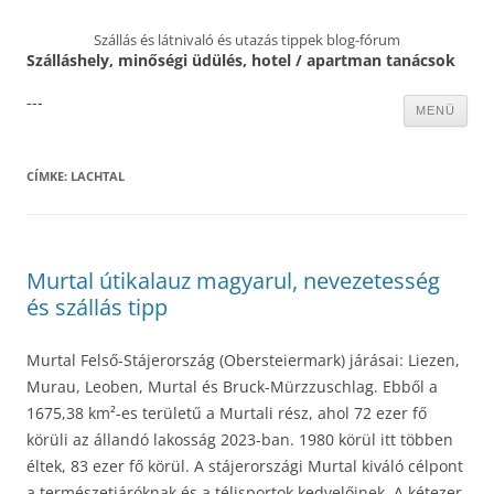
Szállás és látnivaló és utazás tippek blog-fórum
Szálláshely, minőségi üdülés, hotel / apartman tanácsok
---
Kilépés
MENÜ
a
tartalomba
CÍMKE:
LACHTAL
Murtal útikalauz magyarul, nevezetesség
és szállás tipp
Murtal Felső-Stájerország (Obersteiermark) járásai: Liezen,
Murau, Leoben, Murtal és Bruck-Mürzzuschlag. Ebből a
1675,38 km²-es területű a Murtali rész, ahol 72 ezer fő
körüli az állandó lakosság 2023-ban. 1980 körül itt többen
éltek, 83 ezer fő körül. A stájerországi Murtal kiváló célpont
a természetjáróknak és a télisportok kedvelőinek. A kétezer