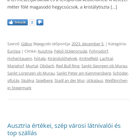
méter fölé magasodó hegycsúcsok, a kristálytiszta […]
Tetszik
2
Szerző:
Gábor
Bejegyzés időpontja:
2023. december 5.
| Kategória:
Európa
| Címke:
Ausztria
,
Felső-Stájerország
,
Fohnsdorf
,
Hohentauern
,
hótalp
,
Kirándulóhelyek
,
Knittelfeld
,
Lachtal
,
Mariahof
,
Murtal
,
Obdach
,
Red Bull Ring
,
Sankt Georgen ob Murau
,
Sankt Lorenzen ob Murau
,
Sankt Peter am Kammersberg
,
Schöder
,
sífutás
,
Sípálya
,
Spielberg
,
Stadl an der Mur
,
útikalauz
,
Weißkirchen
in Steiermark
Ausztria értékei, szép városi látnivalói és
top szállás