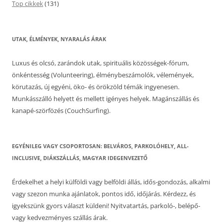
Top cikkek
(131)
UTAK, ÉLMÉNYEK, NYARALÁS ÁRAK
Luxus és olcsó, zarándok utak, spirituális közösségek-fórum,
önkéntesség (Volunteering), élménybeszámolók, vélemények,
körutazás, új egyéni, öko- és örökzöld témák ingyenesen.
Munkásszálló helyett és mellett igényes helyek. Magánszállás és
kanapé-szörfözés (CouchSurfing).
EGYÉNILEG VAGY CSOPORTOSAN: BELVÁROS, PARKOLÓHELY, ALL-
INCLUSIVE, DIÁKSZÁLLÁS, MAGYAR IDEGENVEZETŐ
Érdekelhet a helyi külföldi vagy belföldi állás, idős-gondozás, alkalmi
vagy szezon munka ajánlatok, pontos idő, időjárás. Kérdezz, és
igyekszünk gyors választ küldeni! Nyitvatartás, parkoló-, belépő-
vagy kedvezményes szállás árak.