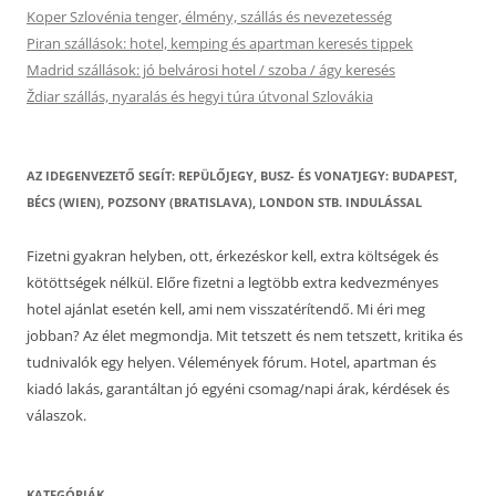
Koper Szlovénia tenger, élmény, szállás és nevezetesség
Piran szállások: hotel, kemping és apartman keresés tippek
Madrid szállások: jó belvárosi hotel / szoba / ágy keresés
Ždiar szállás, nyaralás és hegyi túra útvonal Szlovákia
AZ IDEGENVEZETŐ SEGÍT: REPÜLŐJEGY, BUSZ- ÉS VONATJEGY: BUDAPEST,
BÉCS (WIEN), POZSONY (BRATISLAVA), LONDON STB. INDULÁSSAL
Fizetni gyakran helyben, ott, érkezéskor kell, extra költségek és
kötöttségek nélkül. Előre fizetni a legtöbb extra kedvezményes
hotel ajánlat esetén kell, ami nem visszatérítendő. Mi éri meg
jobban? Az élet megmondja. Mit tetszett és nem tetszett, kritika és
tudnivalók egy helyen. Vélemények fórum. Hotel, apartman és
kiadó lakás, garantáltan jó egyéni csomag/napi árak, kérdések és
válaszok.
KATEGÓRIÁK