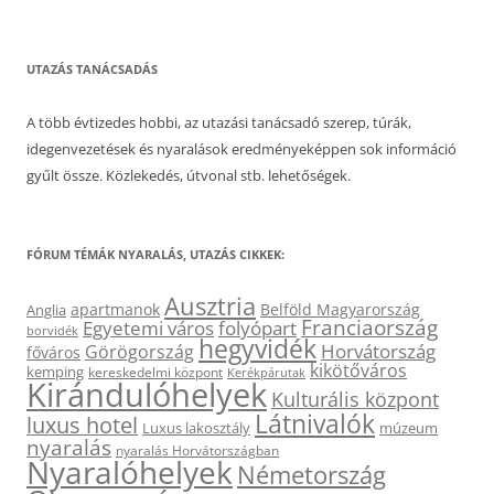
UTAZÁS TANÁCSADÁS
A több évtizedes hobbi, az utazási tanácsadó szerep, túrák,
idegenvezetések és nyaralások eredményeképpen sok információ
gyűlt össze. Közlekedés, útvonal stb. lehetőségek.
FÓRUM TÉMÁK NYARALÁS, UTAZÁS CIKKEK:
Ausztria
apartmanok
Belföld Magyarország
Anglia
Franciaország
Egyetemi város
folyópart
borvidék
hegyvidék
Horvátország
Görögország
főváros
kikötőváros
kemping
kereskedelmi központ
Kerékpárutak
Kirándulóhelyek
Kulturális központ
Látnivalók
luxus hotel
Luxus lakosztály
múzeum
nyaralás
nyaralás Horvátországban
Nyaralóhelyek
Németország