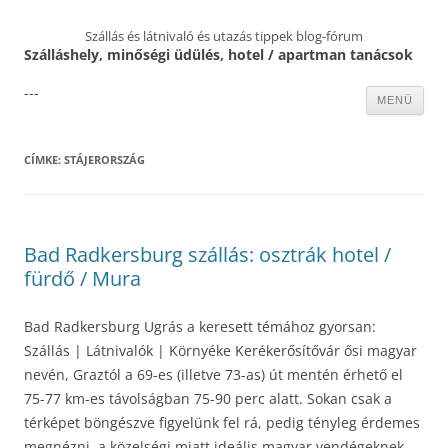
Szállás és látnivaló és utazás tippek blog-fórum
Szálláshely, minőségi üdülés, hotel / apartman tanácsok
---
Kilépés
MENÜ
a
tartalomba
CÍMKE:
STÁJERORSZÁG
Bad Radkersburg szállás: osztrák hotel /
fürdő / Mura
Bad Radkersburg Ugrás a keresett témához gyorsan:
Szállás | Látnivalók | Környéke Kerékerősítővár ősi magyar
nevén, Graztól a 69-es (illetve 73-as) út mentén érhető el
75-77 km-es távolságban 75-90 perc alatt. Sokan csak a
térképet böngészve figyelünk fel rá, pedig tényleg érdemes
megnézni, a közelségi miatt ideális magyar vendégeknek,