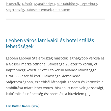
lakosztály
,
Nászút
,
Nyaralóhelyek
,
öko üdülőhely
,
Riegersburg
,
Stájerország
,
Südoststeiermark
,
Unterlamm
Leoben város látnivalói és hotel szállás
lehetőségek
Leoben Leoben Stájerország második legnagyobb városa és
a Gösser márka otthona. Lakossága 25 ezer fő körüli, őt
Kapfenberg követi 22 ezer fő körüli állandó lakossággal.
Graz 300 ezer fő körüli lakossága kiemelkedő
Stájerországban, ezt ebből láthatjuk. Leoben és környéke a
stabilitása miatt lehet vonzó, hiszen itt nem volt gazdasági,
kultúrális és népesség összeomlás, a küzdelem […]
(
)
Like Button Notice
view