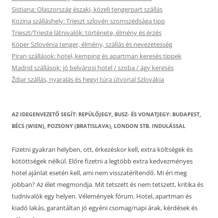
Sistiana: Olaszország északi, közeli tengerpart szállás
Kozina szálláshely: Trieszt szlovén szomszédsága tipp
Trieszt/Trieste látnivalók: története, élmény és érzés
Koper Szlovénia tenger, élmény, szállás és nevezetesség
Piran szállások: hotel, kemping és apartman keresés tippek
Madrid szállások: jó belvárosi hotel / szoba / ágy keresés
Ždiar szállás, nyaralás és hegyi túra útvonal Szlovákia
AZ IDEGENVEZETŐ SEGÍT: REPÜLŐJEGY, BUSZ- ÉS VONATJEGY: BUDAPEST,
BÉCS (WIEN), POZSONY (BRATISLAVA), LONDON STB. INDULÁSSAL
Fizetni gyakran helyben, ott, érkezéskor kell, extra költségek és
kötöttségek nélkül. Előre fizetni a legtöbb extra kedvezményes
hotel ajánlat esetén kell, ami nem visszatérítendő. Mi éri meg
jobban? Az élet megmondja. Mit tetszett és nem tetszett, kritika és
tudnivalók egy helyen. Vélemények fórum. Hotel, apartman és
kiadó lakás, garantáltan jó egyéni csomag/napi árak, kérdések és