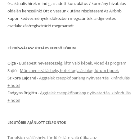
és aktuális hírek mindig az adott konzulátus / kormány hivatalos
oldalán keressünk! Ott olvassunk utána részletesen! Az Airbnb
kupon kedvezmények időközben megszűntek, a díjmentes
csatlakozás/regisztráció megmaradt.
KÉRDÉS-VÁLASZ ÚTITÁRS KERESŐ FÓRUM
Olga
-
Budapest nevezetesség, látnivaló képek, videó és program
Sajtó
-
München szálláshely, hotel foglalás blog-fórum tippek
Szikora Lajosné
-
Aggtelek cseppkőbarlang nyitvatartás, kirándulás
+ hotel
Fadgyas Brigitta
-
Aggtelek cseppkőbarlang nyitvatartás, kirándulás
+ hotel
LEGUTÓBBI AJÁNLOTT CÉLPONTOK
Topolšica szálláshely, fürdő és látnivaló útikalauz