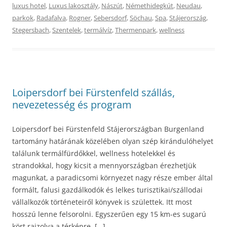
luxus hotel
,
Luxus lakosztály
,
Nászút
,
Némethidegkút
,
Neudau
,
parkok
,
Radafalva
,
Rogner
,
Sebersdorf
,
Söchau
,
Spa
,
Stájerország
,
Stegersbach
,
Szentelek
,
termálvíz
,
Thermenpark
,
wellness
Loipersdorf bei Fürstenfeld szállás,
nevezetesség és program
Loipersdorf bei Fürstenfeld Stájerországban Burgenland
tartomány határának közelében olyan szép kirándulóhelyet
találunk termálfürdőkkel, wellness hotelekkel és
strandokkal, hogy kicsit a mennyországban érezhetjük
magunkat, a paradicsomi környezet nagy része ember által
formált, falusi gazdálkodók és lelkes turisztikai/szállodai
vállalkozók történeteiről könyvek is születtek. Itt most
hosszú lenne felsorolni. Egyszerűen egy 15 km-es sugarú
kört rajzolva a térképre, […]