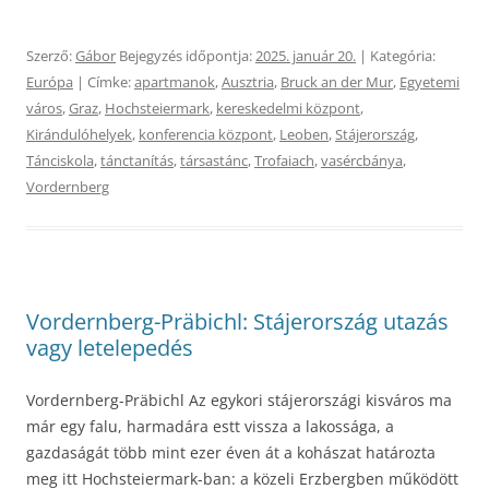
Szerző:
Gábor
Bejegyzés időpontja:
2025. január 20.
| Kategória:
Európa
| Címke:
apartmanok
,
Ausztria
,
Bruck an der Mur
,
Egyetemi
város
,
Graz
,
Hochsteiermark
,
kereskedelmi központ
,
Kirándulóhelyek
,
konferencia központ
,
Leoben
,
Stájerország
,
Tánciskola
,
tánctanítás
,
társastánc
,
Trofaiach
,
vasércbánya
,
Vordernberg
Vordernberg-Präbichl: Stájerország utazás
vagy letelepedés
Vordernberg-Präbichl Az egykori stájerországi kisváros ma
már egy falu, harmadára estt vissza a lakossága, a
gazdaságát több mint ezer éven át a kohászat határozta
meg itt Hochsteiermark-ban: a közeli Erzbergben működött