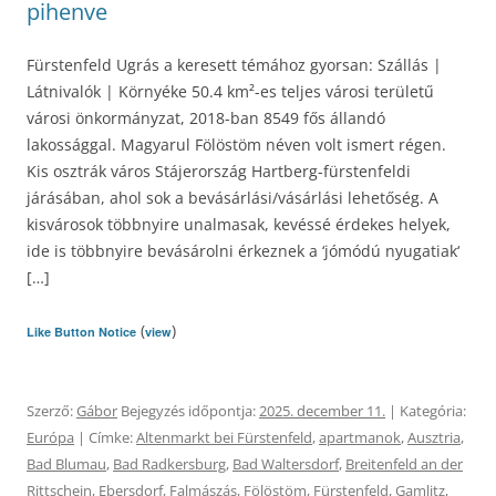
pihenve
Fürstenfeld Ugrás a keresett témához gyorsan: Szállás |
Látnivalók | Környéke 50.4 km²-es teljes városi területű
városi önkormányzat, 2018-ban 8549 fős állandó
lakossággal. Magyarul Fölöstöm néven volt ismert régen.
Kis osztrák város Stájerország Hartberg-fürstenfeldi
járásában, ahol sok a bevásárlási/vásárlási lehetőség. A
kisvárosok többnyire unalmasak, kevéssé érdekes helyek,
ide is többnyire bevásárolni érkeznek a ‘jómódú nyugatiak‘
[…]
(
)
Like Button Notice
view
Szerző:
Gábor
Bejegyzés időpontja:
2025. december 11.
| Kategória:
Európa
| Címke:
Altenmarkt bei Fürstenfeld
,
apartmanok
,
Ausztria
,
Bad Blumau
,
Bad Radkersburg
,
Bad Waltersdorf
,
Breitenfeld an der
Rittschein
,
Ebersdorf
,
Falmászás
,
Fölöstöm
,
Fürstenfeld
,
Gamlitz
,