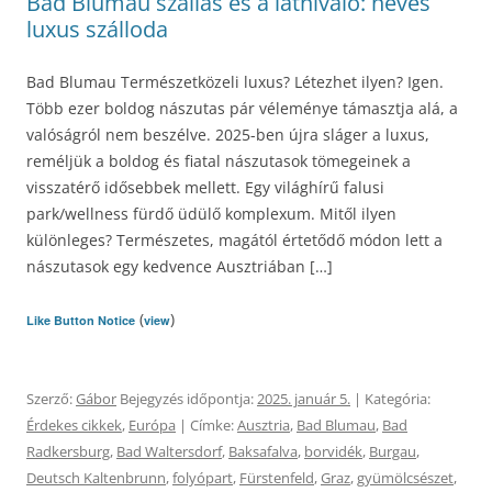
Bad Blumau szállás és a látnivaló: neves
luxus szálloda
Bad Blumau Természetközeli luxus? Létezhet ilyen? Igen.
Több ezer boldog nászutas pár véleménye támasztja alá, a
valóságról nem beszélve. 2025-ben újra sláger a luxus,
reméljük a boldog és fiatal nászutasok tömegeinek a
visszatérő idősebbek mellett. Egy világhírű falusi
park/wellness fürdő üdülő komplexum. Mitől ilyen
különleges? Természetes, magától értetődő módon lett a
nászutasok egy kedvence Ausztriában […]
(
)
Like Button Notice
view
Szerző:
Gábor
Bejegyzés időpontja:
2025. január 5.
| Kategória:
Érdekes cikkek
,
Európa
| Címke:
Ausztria
,
Bad Blumau
,
Bad
Radkersburg
,
Bad Waltersdorf
,
Baksafalva
,
borvidék
,
Burgau
,
Deutsch Kaltenbrunn
,
folyópart
,
Fürstenfeld
,
Graz
,
gyümölcsészet
,