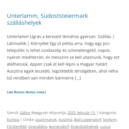
Unterlamm, Südoststeiermark
szálláshelyek
Unterlamm Ugrás a keresett témához gyorsan: Szállás |
Látnivalók | Környéke Egy jó példa arra, hogy egy pici
település is lehet csodaszép és szívmelengető, napos,
nyáron mediterrán, és messzire se kell utaznunk, hogy ezt
átélhessük, éppen csak át kell lépni a magyar határt
Ausztria egyik leszebb, legzöldebb térségében, ahol néha
túl rendben van minden bármerre […]
(
)
Like Button Notice
view
Szerző:
Gábor
Bejegyzés időpontja:
2025. február 13.
| Kategória:
Európa
| Címke:
apartmanok
,
Ausztria
,
Bad Loipersdorf
,
biofarm
,
Fürstenfeld
,
Gyanafalva
,
Jennersdorf
,
Kirándulóhelyek
,
Luxus