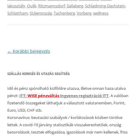
lakosztály
,
Quilk
,
Ritzmannsdorf
,
Sallaberg
,
Schladming-Dachstein
,
Schlattham
,
Stájerország
,
Tachenberg
,
Vorberg
,
wellness
Bejegyzés
←
Korábbi bejegyzés
navigáció
SZÁLLÁS KERESÉS ÉS UTAZÁS SEGÍTSÉG
Idő és pénz spórolható külföldre utazva, illetve onnan haza utalva
pénzt:
ITT:
WISE pénzváltás
Ingyenes regisztráció ITT
. A valóban
fizetendő összegeket láthatjuk a választott valutanemben, Forint,
Euro, USD, CHF stb.
Koronavírus: beutazási szabályok / korlátozások közben törölve
lettek. A covid-19 járvány statisztikák visszakereshetőek, ország
besorolások, tesztek elfogadása, igazolások már nem kellenek, friss