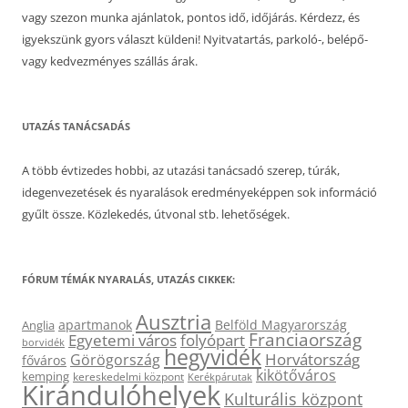
vagy szezon munka ajánlatok, pontos idő, időjárás. Kérdezz, és
igyekszünk gyors választ küldeni! Nyitvatartás, parkoló-, belépő-
vagy kedvezményes szállás árak.
UTAZÁS TANÁCSADÁS
A több évtizedes hobbi, az utazási tanácsadó szerep, túrák,
idegenvezetések és nyaralások eredményeképpen sok információ
gyűlt össze. Közlekedés, útvonal stb. lehetőségek.
FÓRUM TÉMÁK NYARALÁS, UTAZÁS CIKKEK:
Ausztria
apartmanok
Belföld Magyarország
Anglia
Franciaország
Egyetemi város
folyópart
borvidék
hegyvidék
Horvátország
Görögország
főváros
kikötőváros
kemping
kereskedelmi központ
Kerékpárutak
Kirándulóhelyek
Kulturális központ