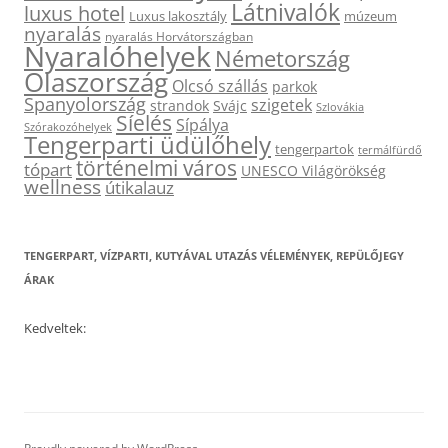
Látnivalók
luxus hotel
Luxus lakosztály
múzeum
nyaralás
nyaralás Horvátországban
Nyaralóhelyek
Németország
Olaszország
Olcsó szállás
parkok
Spanyolország
szigetek
strandok
Svájc
Szlovákia
Síelés
Sípálya
Szórakozóhelyek
Tengerparti üdülőhely
tengerpartok
termálfürdő
történelmi város
tópart
UNESCO Világörökség
wellness
útikalauz
TENGERPART, VÍZPARTI, KUTYÁVAL UTAZÁS VÉLEMÉNYEK, REPÜLŐJEGY
ÁRAK
Kedveltek: