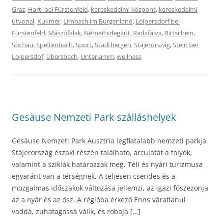
Graz
,
Hartl bei Fürstenfeld
,
kereskedelmi központ
,
kereskedelmi
útvonal
,
Kukmér
,
Limbach im Burgenland
,
Loipersdorf bei
Fürstenfeld
,
Mászófalak
,
Némethidegkút
,
Radafalva
,
Rittschein
,
Söchau
,
Speltenbach
,
Sport
,
Stadtbergen
,
Stájerország
,
Stein bei
Loipersdof
,
Übersbach
,
Unterlamm
,
wellness
Gesäuse Nemzeti Park szálláshelyek
Gesäuse Nemzeti Park Ausztria legfiatalabb nemzeti parkja
Stájerország északi részén található, arculatát a folyók,
valamint a sziklák határozzák meg. Téli és nyári turizmusa
egyaránt van a térségnek. A teljesen csendes és a
mozgalmas időszakok változása jellemzi, az igazi főszezonja
az a nyár és az ősz. A régióba érkező Enns váratlanul
vaddá, zuhatagossá válik, és robaja […]