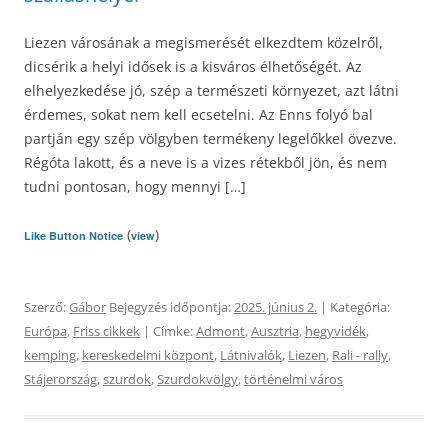
Liezen városának a megismerését elkezdtem közelről,
dicsérik a helyi idősek is a kisváros élhetőségét. Az
elhelyezkedése jó, szép a természeti környezet, azt látni
érdemes, sokat nem kell ecsetelni. Az Enns folyó bal
partján egy szép völgyben termékeny legelőkkel övezve.
Régóta lakott, és a neve is a vizes rétekből jön, és nem
tudni pontosan, hogy mennyi […]
(
)
Like Button Notice
view
Szerző:
Gábor
Bejegyzés időpontja:
2025. június 2.
| Kategória:
Európa
,
Friss cikkek
| Címke:
Admont
,
Ausztria
,
hegyvidék
,
kemping
,
kereskedelmi központ
,
Látnivalók
,
Liezen
,
Rali - rally
,
Stájerország
,
szurdok
,
Szurdokvölgy
,
történelmi város