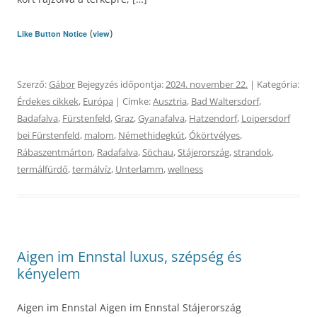
(
)
Like Button Notice
view
Szerző:
Gábor
Bejegyzés időpontja:
2024. november 22.
| Kategória:
Érdekes cikkek
,
Európa
| Címke:
Ausztria
,
Bad Waltersdorf
,
Badafalva
,
Fürstenfeld
,
Graz
,
Gyanafalva
,
Hatzendorf
,
Loipersdorf
bei Fürstenfeld
,
malom
,
Némethidegkút
,
Ókörtvélyes
,
Rábaszentmárton
,
Radafalva
,
Söchau
,
Stájerország
,
strandok
,
termálfürdő
,
termálvíz
,
Unterlamm
,
wellness
Aigen im Ennstal luxus, szépség és
kényelem
Aigen im Ennstal Aigen im Ennstal Stájerország