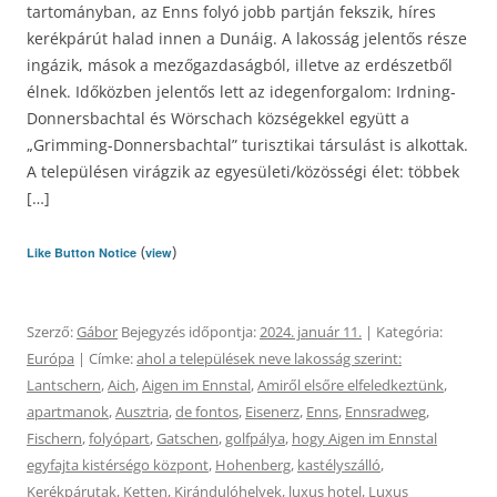
tartományban, az Enns folyó jobb partján fekszik, híres
kerékpárút halad innen a Dunáig. A lakosság jelentős része
ingázik, mások a mezőgazdaságból, illetve az erdészetből
élnek. Időközben jelentős lett az idegenforgalom: Irdning-
Donnersbachtal és Wörschach községekkel együtt a
„Grimming-Donnersbachtal” turisztikai társulást is alkottak.
A településen virágzik az egyesületi/közösségi élet: többek
[…]
(
)
Like Button Notice
view
Szerző:
Gábor
Bejegyzés időpontja:
2024. január 11.
| Kategória:
Európa
| Címke:
ahol a települések neve lakosság szerint:
Lantschern
,
Aich
,
Aigen im Ennstal
,
Amiről elsőre elfeledkeztünk
,
apartmanok
,
Ausztria
,
de fontos
,
Eisenerz
,
Enns
,
Ennsradweg
,
Fischern
,
folyópart
,
Gatschen
,
golfpálya
,
hogy Aigen im Ennstal
egyfajta kistérségo központ
,
Hohenberg
,
kastélyszálló
,
Kerékpárutak
,
Ketten
,
Kirándulóhelyek
,
luxus hotel
,
Luxus