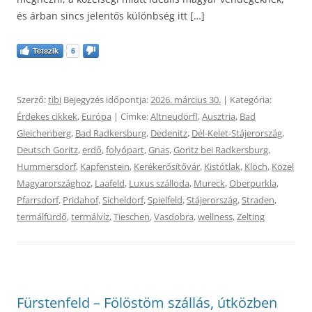
és árban sincs jelentős különbség itt […]
Tetszik
6
Szerző:
tibi
Bejegyzés időpontja:
2026. március 30.
| Kategória:
Érdekes cikkek
,
Európa
| Címke:
Altneudörfl
,
Ausztria
,
Bad
Gleichenberg
,
Bad Radkersburg
,
Dedenitz
,
Dél-Kelet-Stájerország
,
Deutsch Goritz
,
erdő
,
folyópart
,
Gnas
,
Goritz bei Radkersburg
,
Hummersdorf
,
Kapfenstein
,
Kerékerősítővár
,
Kistótlak
,
Klöch
,
Közel
Magyarországhoz
,
Laafeld
,
Luxus szálloda
,
Mureck
,
Oberpurkla
,
Pfarrsdorf
,
Pridahof
,
Sicheldorf
,
Spielfeld
,
Stájerország
,
Straden
,
termálfürdő
,
termálvíz
,
Tieschen
,
Vasdobra
,
wellness
,
Zelting
Fürstenfeld – Fölöstöm szállás, útközben