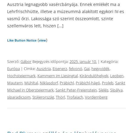
Ausztria legnagyobb vasércbányája. Ennek emlékét ma a
Lehrfrischhütte, illetve a múzeummá alakított egykori IV-es
vasmű őrzi. Lakossága szó szerint összeomlott, szinte
szellemváros lett, hiszen […]
(
)
Like Button Notice
view
Szerző:
Gábor
Bejegyzés időpontja:
2025. január 10.
| Kategória:
Európa
| Címke:
Ausztria
,
Eisenerz
,
felvonó
,
Gai
,
hegyvidék
,
Hochsteiermark
,
Kammern im Liesingtal
,
Kirándulóhelyek
,
Leoben
,
Mautern
,
Mühltal
,
Niklasdorf
,
Präbichl
,
Präbichl-hágó
,
Proleb
,
Sankt
Michael in Obersteiermark
,
Sankt Peter-Freienstein
,
Síelés
,
Sípálya
,
síparadicsom
,
Stájerország
,
Thörl
,
Trofaiach
,
Vordernberg