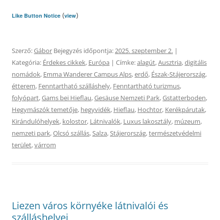
(
)
Like Button Notice
view
Szerző:
Gábor
Bejegyzés időpontja:
2025. szeptember 2.
|
Kategória:
Érdekes cikkek
,
Európa
| Címke:
alagút
,
Ausztria
,
digitális
nomádok
,
Emma Wanderer Campus Alps
,
erdő
,
Észak-Stájerország
,
étterem
,
Fenntartható szálláshely
,
Fenntartható turizmus
,
folyópart
,
Gams bei Hieflau
,
Gesäuse Nemzeti Park
,
Gstatterboden
,
Hegymászók temetője
,
hegyvidék
,
Hieflau
,
Hochtor
,
Kerékpárutak
,
Kirándulóhelyek
,
kolostor
,
Látnivalók
,
Luxus lakosztály
,
múzeum
,
nemzeti park
,
Olcsó szállás
,
Salza
,
Stájerország
,
természetvédelmi
terület
,
várrom
Liezen város környéke látnivalói és
szálláshelyei