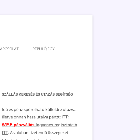
KAPCSOLAT
REPÜLŐJEGY
ADATVÉDELEM
JOGNYILATKOZAT
MÉDIAAJÁNLAT
SZÁLLÁS KERESÉS ÉS UTAZÁS SEGÍTSÉG
Idő és pénz spórolható külföldre utazva,
illetve onnan haza utalva pénzt:
ITT:
WISE pénzváltás
Ingyenes regisztráció
. A valóban fizetendő összegeket
ITT