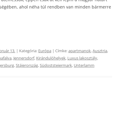
érségében, ahol néha túl rendben van minden bármerre
bruár 13.
| Kategória:
Európa
| Címke:
apartmanok
,
Ausztria
,
afalva
,
Jennersdorf
,
Kirándulóhelyek
,
Luxus lakosztály
,
gersburg
,
Stájerország
,
Südoststeiermark
,
Unterlamm