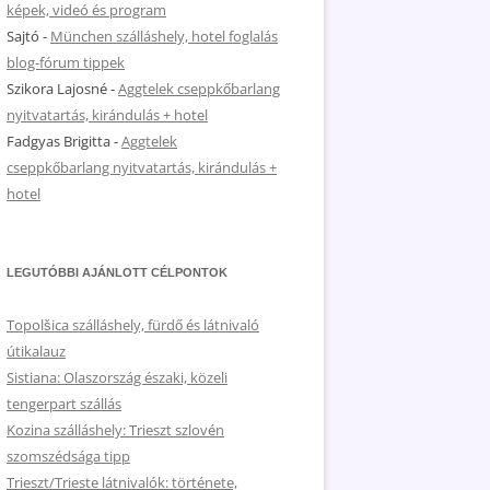
képek, videó és program
Sajtó
-
München szálláshely, hotel foglalás
blog-fórum tippek
Szikora Lajosné
-
Aggtelek cseppkőbarlang
nyitvatartás, kirándulás + hotel
Fadgyas Brigitta
-
Aggtelek
cseppkőbarlang nyitvatartás, kirándulás +
hotel
LEGUTÓBBI AJÁNLOTT CÉLPONTOK
Topolšica szálláshely, fürdő és látnivaló
útikalauz
Sistiana: Olaszország északi, közeli
tengerpart szállás
Kozina szálláshely: Trieszt szlovén
szomszédsága tipp
Trieszt/Trieste látnivalók: története,