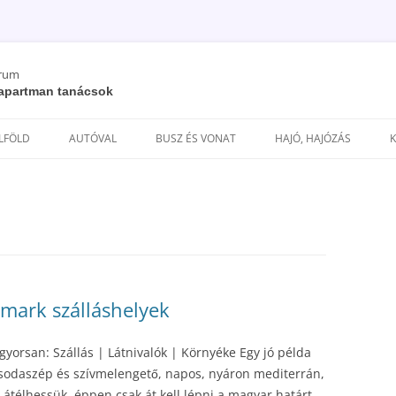
órum
/ apartman tanácsok
Kilépés
a
ELFÖLD
AUTÓVAL
BUSZ ÉS VONAT
HAJÓ, HAJÓZÁS
tartalomba
mark szálláshelyek
orsan: Szállás | Látnivalók | Környéke Egy jó példa
t csodaszép és szívmelengető, napos, nyáron mediterrán,
 átélhessük, éppen csak át kell lépni a magyar határt