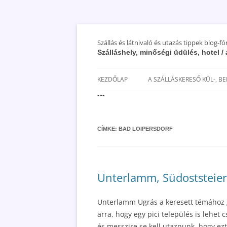
Szállás és látnivaló és utazás tippek blog-f
Szálláshely, minőségi üdülés, hotel 
KEZDŐLAP
A SZÁLLÁSKERESŐ KÜL-, B
---
SAN MARINO SZÁLLÁSOK ÉS
UTAZÁS OLCSÓBBAN 2018
CÍMKE:
BAD LOIPERSDORF
Unterlamm, Südoststeier
Unterlamm Ugrás a keresett témához gy
arra, hogy egy pici település is lehe
és messzire se kell utaznunk, hogy ezt