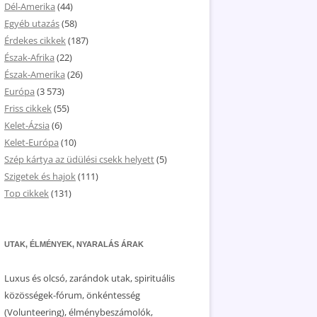
Dél-Amerika
(44)
Egyéb utazás
(58)
Érdekes cikkek
(187)
Észak-Afrika
(22)
Észak-Amerika
(26)
Európa
(3 573)
Friss cikkek
(55)
Kelet-Ázsia
(6)
Kelet-Európa
(10)
Szép kártya az üdülési csekk helyett
(5)
Szigetek és hajok
(111)
Top cikkek
(131)
UTAK, ÉLMÉNYEK, NYARALÁS ÁRAK
Luxus és olcsó, zarándok utak, spirituális
közösségek-fórum, önkéntesség
(Volunteering), élménybeszámolók,