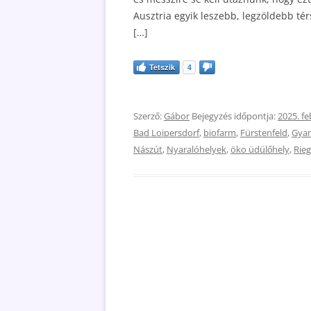
Ausztria egyik leszebb, legzöldebb t
[…]
Tetszik
4
Szerző:
Gábor
Bejegyzés időpontja:
2025. fe
Bad Loipersdorf
,
biofarm
,
Fürstenfeld
,
Gyan
Nászút
,
Nyaralóhelyek
,
öko üdülőhely
,
Rie