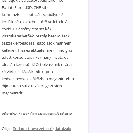
láthatjuk a választott valutanemben,
Forint, Euro, USD, CHF stb.
Koronavírus: beutazási szabályok /
korlátozások közben törölve lettek. A
covid-19 járvány statisztikák
visszakereshetőek, ország besorolások,
tesztek elfogadása, igazolások már nem
kellenek, friss és aktuális hírek mindig az
adott konzulátus / kormány hivatalos
oldalán keressünk! Ott olvassunk utána
részletesen! Az Airbnb kupon
kedvezmények időközben megszűntek, a
díjmentes csatlakozás/regisztráció
megmaradt.
KÉRDÉS-VÁLASZ ÚTITÁRS KERESŐ FÓRUM
Olga
-
Budapest nevezetesség, látnivaló