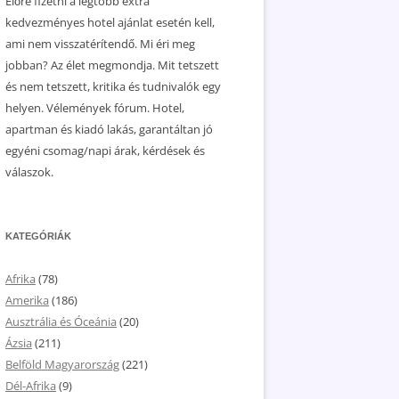
Előre fizetni a legtöbb extra
kedvezményes hotel ajánlat esetén kell,
ami nem visszatérítendő. Mi éri meg
jobban? Az élet megmondja. Mit tetszett
és nem tetszett, kritika és tudnivalók egy
helyen. Vélemények fórum. Hotel,
apartman és kiadó lakás, garantáltan jó
egyéni csomag/napi árak, kérdések és
válaszok.
KATEGÓRIÁK
Afrika
(78)
Amerika
(186)
Ausztrália és Óceánia
(20)
Ázsia
(211)
Belföld Magyarország
(221)
Dél-Afrika
(9)