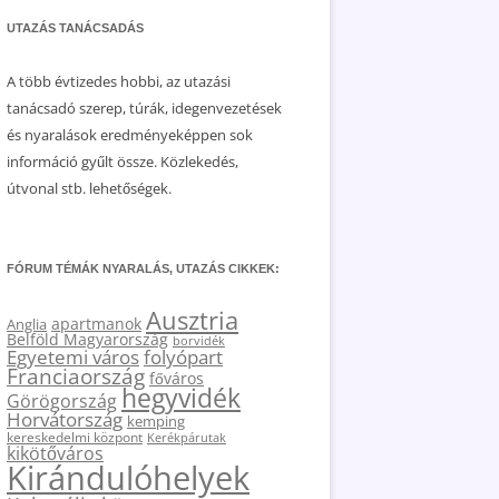
UTAZÁS TANÁCSADÁS
A több évtizedes hobbi, az utazási
tanácsadó szerep, túrák, idegenvezetések
és nyaralások eredményeképpen sok
információ gyűlt össze. Közlekedés,
útvonal stb. lehetőségek.
FÓRUM TÉMÁK NYARALÁS, UTAZÁS CIKKEK:
Ausztria
apartmanok
Anglia
Belföld Magyarország
borvidék
Egyetemi város
folyópart
Franciaország
főváros
hegyvidék
Görögország
Horvátország
kemping
kereskedelmi központ
Kerékpárutak
kikötőváros
Kirándulóhelyek