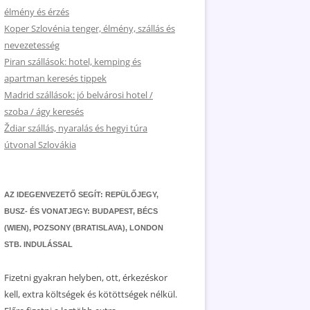
élmény és érzés
Koper Szlovénia tenger, élmény, szállás és
nevezetesség
Piran szállások: hotel, kemping és
apartman keresés tippek
Madrid szállások: jó belvárosi hotel /
szoba / ágy keresés
Ždiar szállás, nyaralás és hegyi túra
útvonal Szlovákia
AZ IDEGENVEZETŐ SEGÍT: REPÜLŐJEGY,
BUSZ- ÉS VONATJEGY: BUDAPEST, BÉCS
(WIEN), POZSONY (BRATISLAVA), LONDON
STB. INDULÁSSAL
Fizetni gyakran helyben, ott, érkezéskor
kell, extra költségek és kötöttségek nélkül.