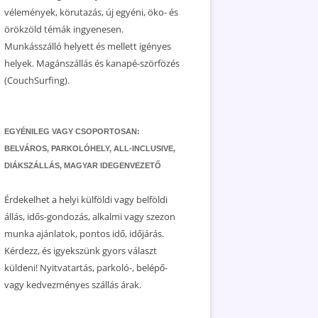
vélemények, körutazás, új egyéni, öko- és
örökzöld témák ingyenesen.
Munkásszálló helyett és mellett igényes
helyek. Magánszállás és kanapé-szörfözés
(CouchSurfing).
EGYÉNILEG VAGY CSOPORTOSAN:
BELVÁROS, PARKOLÓHELY, ALL-INCLUSIVE,
DIÁKSZÁLLÁS, MAGYAR IDEGENVEZETŐ
Érdekelhet a helyi külföldi vagy belföldi
állás, idős-gondozás, alkalmi vagy szezon
munka ajánlatok, pontos idő, időjárás.
Kérdezz, és igyekszünk gyors választ
küldeni! Nyitvatartás, parkoló-, belépő-
vagy kedvezményes szállás árak.