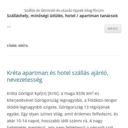
Szállás és látnivaló és utazás tippek blog-fórum
Szálláshely, minőségi üdülés, hotel / apartman tanácsok
---
Kilépés
MENÜ
a
tartalomba
CÍMKE:
KRÉTA
Kréta apartman és hotel szállás ajánló,
nevezetesség
Kréta Görögül Κρήτη [Kriti], a maga 8336 km²-es
kiterjedésével Görögország legnagyobb, a Földközi-tenger
ötödik legnagyobb szigete, Görögország 13 régiójának
egyike. Egy olyan színes világ, amit érdemes felfedezni, és
akár 10-14 napot, hosszabb időt szánni rá. A nagy
befektetés megtérül, ami nem feltétlenül a pénzről szól,