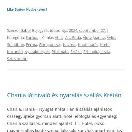
(
)
Like Button Notice
view
Szerző:
Gábor
Bejegyzés időpontja:
2024. szeptember 27.
|
Kategória:
Európa
| Címke:
Ahliá
,
Ajía Fotiá
,
Ájosz Joánisz
,
Áyios
Spirídhon
,
Férma
,
Görögország
,
Kavúszi
,
Koutsourás
,
Kréta
,
Kucunári
,
Nyaralóhelyek
,
Pilalímata
,
Szfáka
,
Szhinokápszala
,
Sztavrohóri
Chania látnivaló és nyaralás szállás Krétán
Chania, Haniá – Nyugat-Kréta Haniá szállás ajánlatok
összegyűjtése gyorsan alatt, hotel előfoglalás egyénileg:
Chania szállások, minden ajánlat ITT. Hotel, olcsó
magánszállás kiadó szoba, lakások, konyhás apartman, kis