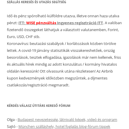
SZÁLLÁS KERESÉS ÉS UTAZÁS SEGÍTSÉG
Idő és pénz spórolható külföldre utazva, illetve onnan haza utalva
pénzt:
ITT:
WISE pénzváltás
Ingyenes regisztráció ITT
. A valóban
fizetendő összegeket láthatjuk a választott valutanemben, Forint,
Euro, USD, CHF stb.
Koronavírus: beutazási szabályok / korlátozások közben törölve
lettek. A covid-19 járvány statisztikák visszakereshetőek, ország
besorolások, tesztek elfogadása, igazolások már nem kellenek, friss
és aktuális hírek mindig az adott konzulátus / kormány hivatalos
oldalán keressünk! Ott olvassunk utána részletesen! Az Airbnb
kupon kedvezmények időközben megszűntek, a díjmentes
csatlakozás/regisztráció megmaradt.
KÉRDÉS-VÁLASZ ÚTITÁRS KERESŐ FÓRUM
Olga
-
Budapest nevezetesség, látnivaló képek, videó és program
Sajtó
-
München szálláshely, hotel foglalás blog-fórum tippek