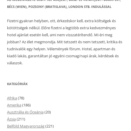
BÉCS (WIEN), POZSONY (BRATISLAVA), LONDON STB. INDULÁSSAL
Fizetni gyakran helyben, ott, érkezéskor kell, extra költségek és
kötöttségek nélkül. Előre fizetni a legtöbb extra kedvezményes
hotel ajánlat esetén kell, ami nem visszatérítendő. Mi éri meg
jobban? Az élet megmondja. Mit tetszett és nem tetszett, kritika és
tudnivalók egy helyen. Vélemények fórum. Hotel, apartman és
kiadó lakás, garantáltan jó egyéni csomag/napi árak, kérdések és
válaszok.
KATEGÓRIÁK
Afrika
(78)
Amerika
(186)
Ausztrália és Óceánia
(20)
Ázsia
(211)
Belföld Magyarország
(221)