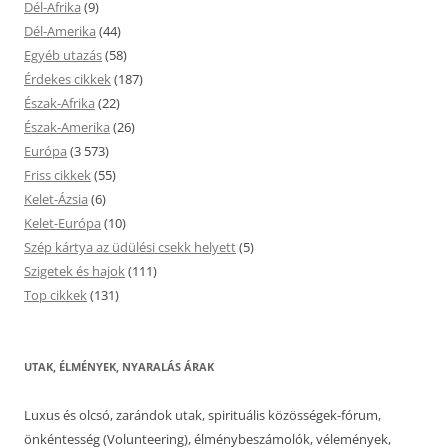
Dél-Afrika
(9)
Dél-Amerika
(44)
Egyéb utazás
(58)
Érdekes cikkek
(187)
Észak-Afrika
(22)
Észak-Amerika
(26)
Európa
(3 573)
Friss cikkek
(55)
Kelet-Ázsia
(6)
Kelet-Európa
(10)
Szép kártya az üdülési csekk helyett
(5)
Szigetek és hajok
(111)
Top cikkek
(131)
UTAK, ÉLMÉNYEK, NYARALÁS ÁRAK
Luxus és olcsó, zarándok utak, spirituális közösségek-fórum,
önkéntesség (Volunteering), élménybeszámolók, vélemények,