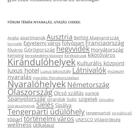
FÓRUM TÉMÁK NYARALÁS, UTAZÁS CIKKEK:
Ausztria
apartmanok
Belföld Magyarország
Anglia
Franciaország
Egyetemi város
folyópart
borvidék
hegyvidék
Horvátország
Görögország
főváros
kikötőváros
kemping
kereskedelmi központ
Kerékpárutak
Kirándulóhelyek
Kulturális központ
Látnivalók
luxus hotel
Luxus lakosztály
múzeum
nyaralás
nyaralás Horvátországban
Nyaralóhelyek
Németország
Olaszország
Olcsó szállás
parkok
Spanyolország
szigetek
strandok
Svájc
Szlovákia
Síelés
Sípálya
Szórakozóhelyek
Tengerparti üdülőhely
tengerpartok
termálfürdő
történelmi város
tópart
UNESCO Világörökség
wellness
útikalauz