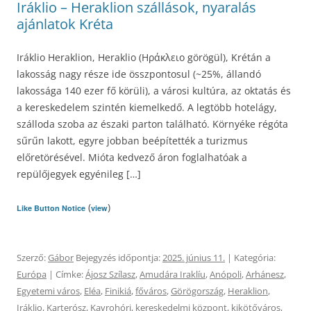
Iráklio – Heraklion szállások, nyaralás
ajánlatok Kréta
Iráklio Heraklion, Heraklio (Ηράκλειο görögül), Krétán a
lakosság nagy része ide összpontosul (~25%, állandó
lakossága 140 ezer fő körüli), a városi kultúra, az oktatás és
a kereskedelem szintén kiemelkedő. A legtöbb hotelágy,
szálloda szoba az északi parton található. Környéke régóta
sűrűn lakott, egyre jobban beépítették a turizmus
előretörésével. Mióta kedvező áron foglalhatóak a
repülőjegyek egyénileg […]
(
)
Like Button Notice
view
Szerző:
Gábor
Bejegyzés időpontja:
2025. június 11.
| Kategória:
Európa
| Címke:
Ájosz Szílasz
,
Amudára Iraklíu
,
Anópoli
,
Arhánesz
,
Egyetemi város
,
Eléa
,
Finikiá
,
főváros
,
Görögország
,
Heraklion
,
Iráklio
,
Karterósz
,
Kavrohóri
,
kereskedelmi központ
,
kikötőváros
,