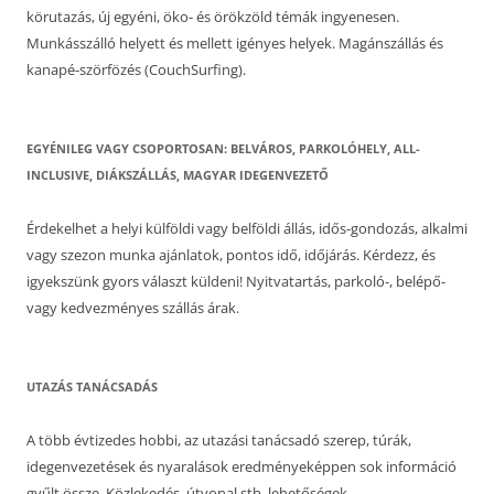
körutazás, új egyéni, öko- és örökzöld témák ingyenesen.
Munkásszálló helyett és mellett igényes helyek. Magánszállás és
kanapé-szörfözés (CouchSurfing).
EGYÉNILEG VAGY CSOPORTOSAN: BELVÁROS, PARKOLÓHELY, ALL-
INCLUSIVE, DIÁKSZÁLLÁS, MAGYAR IDEGENVEZETŐ
Érdekelhet a helyi külföldi vagy belföldi állás, idős-gondozás, alkalmi
vagy szezon munka ajánlatok, pontos idő, időjárás. Kérdezz, és
igyekszünk gyors választ küldeni! Nyitvatartás, parkoló-, belépő-
vagy kedvezményes szállás árak.
UTAZÁS TANÁCSADÁS
A több évtizedes hobbi, az utazási tanácsadó szerep, túrák,
idegenvezetések és nyaralások eredményeképpen sok információ
gyűlt össze. Közlekedés, útvonal stb. lehetőségek.