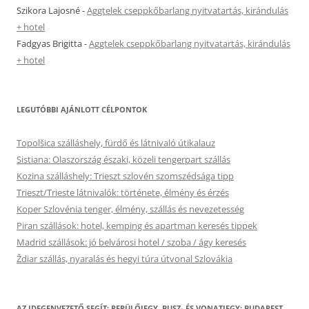
Szikora Lajosné
-
Aggtelek cseppkőbarlang nyitvatartás, kirándulás
+ hotel
Fadgyas Brigitta
-
Aggtelek cseppkőbarlang nyitvatartás, kirándulás
+ hotel
LEGUTÓBBI AJÁNLOTT CÉLPONTOK
Topolšica szálláshely, fürdő és látnivaló útikalauz
Sistiana: Olaszország északi, közeli tengerpart szállás
Kozina szálláshely: Trieszt szlovén szomszédsága tipp
Trieszt/Trieste látnivalók: története, élmény és érzés
Koper Szlovénia tenger, élmény, szállás és nevezetesség
Piran szállások: hotel, kemping és apartman keresés tippek
Madrid szállások: jó belvárosi hotel / szoba / ágy keresés
Ždiar szállás, nyaralás és hegyi túra útvonal Szlovákia
AZ IDEGENVEZETŐ SEGÍT: REPÜLŐJEGY, BUSZ- ÉS VONATJEGY: BUDAPEST,