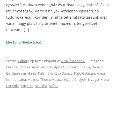
egyszerű és tiszta vendégház és turista- vagy diákszállás. A
látványosságok, kiemelt helyek közelében egyszerűen
tudunk keresni. Röviden, amit feltétlenül látogassunk meg:
városi nagy piac, helytörténeti múzeum, tengerészeti
múzeum. […]
(
)
Like Button Notice
view
Szerző:
Gábor
Bejegyzés időpontja:
2016. október 2.
| Kategória:
Európa
| Címke:
Ájosz Jeórjosz
,
Ájosz Onúfriosz
,
Chania
,
Daráco
,
Görögország
,
Haniá
,
Kalamáki
,
Káto Daráco
,
Káto Galatász
,
Kréta
,
Kunupidianá
,
Makrísz Tíhosz
,
Maláxa
,
Nyaralóhelyek
,
Nyugat-Kréta
,
Perivolia
,
szigetek
,
Sztalósz
,
Szúda