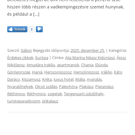
hiszen több részen a vadkempingezésre szemet hunynak,
és például a […]
Tetszik
2
Szerző:
Gábor
Bejegyzés időpontja:
2025. december 25.
| Kategória:
Érdekes cikkek
,
Európa
| Címke:
Ajía Marína Néasz Kidoníasz
,
Ájosz
Nikólaosz
,
Amudára Iraklíu
,
apartmanok
,
Chania
,
Elúnda
,
Görögország
,
Haniá
,
Herszonisszosz
,
Herszóniszosz
,
Iráklio
,
Káto
Daráco
,
Kíszamosz
,
Kréta
,
luxus hotel
,
Mália
,
nyaralás
,
Nyaralóhelyek
,
Olcsó szállás
,
Paleohóra
,
Plakiász
,
Plataniász
,
Réthimno
,
Réthymno
,
szigetek
,
Tengerparti üdülőhely
,
turistaparadicsom
,
útikalauz