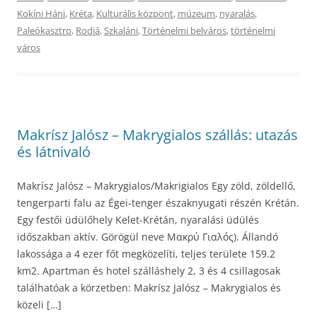
Kokíni Háni
,
Kréta
,
Kulturális központ
,
múzeum
,
nyaralás
,
Paleókasztro
,
Rodiá
,
Szkaláni
,
Történelmi belváros
,
történelmi
város
Makrísz Jalósz – Makrygialos szállás: utazás
és látnivaló
Makrísz Jalósz – Makrygialos/Makrigialos Egy zöld, zöldellő,
tengerparti falu az Égei-tenger északnyugati részén Krétán.
Egy festői üdülőhely Kelet-Krétán, nyaralási üdülés
időszakban aktív. Görögül neve Μακρύ Γιαλός). Állandó
lakossága a 4 ezer főt megközelíti, teljes területe 159.2
km2. Apartman és hotel szálláshely 2, 3 és 4 csillagosak
találhatóak a körzetben: Makrísz Jalósz – Makrygialos és
közeli […]