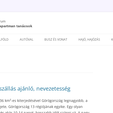
órum
/ apartman tanácsok
Kilépés
a
ELFÖLD
AUTÓVAL
BUSZ ÉS VONAT
HAJÓ, HAJÓZÁS
tartalomba
szállás ajánló, nevezetesség
336 km²-es kiterjedésével Görögország legnagyobb, a
gete, Görögország 13 régiójának egyike. Egy olyan
 és akár 10-14 napot, hosszabb időt szánni rá. A nagy