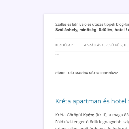
Szállás és látnivaló és utazás tippek blog-f
Szálláshely, minőségi üdülés, hotel 
KEZDŐLAP
A SZÁLLÁSKERESŐ KÜL-, B
---
SAN MARINO SZÁLLÁSOK ÉS
UTAZÁS OLCSÓBBAN 2018
CÍMKE:
AJÍA MARÍNA NÉASZ KIDONÍASZ
Kréta apartman és hotel 
Kréta Görögül Κρήτη [Kriti], a maga 8
Földközi-tenger ötödik legnagyobb szi
színes világ, amit érdemes felfedezni,