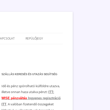
KAPCSOLAT
REPÜLŐJEGY
ADATVÉDELEM
JOGNYILATKOZAT
MÉDIAAJÁNLAT
SZÁLLÁS KERESÉS ÉS UTAZÁS SEGÍTSÉG
Idő és pénz spórolható külföldre utazva,
illetve onnan haza utalva pénzt:
ITT:
WISE pénzváltás
Ingyenes regisztráció
. A valóban fizetendő összegeket
ITT