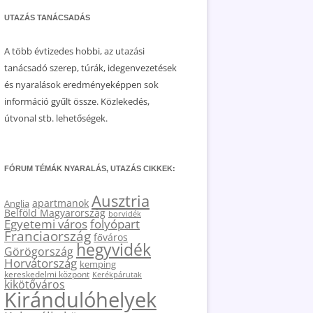
UTAZÁS TANÁCSADÁS
A több évtizedes hobbi, az utazási
tanácsadó szerep, túrák, idegenvezetések
és nyaralások eredményeképpen sok
információ gyűlt össze. Közlekedés,
útvonal stb. lehetőségek.
FÓRUM TÉMÁK NYARALÁS, UTAZÁS CIKKEK:
Ausztria
apartmanok
Anglia
Belföld Magyarország
borvidék
Egyetemi város
folyópart
Franciaország
főváros
hegyvidék
Görögország
Horvátország
kemping
kereskedelmi központ
Kerékpárutak
kikötőváros
Kirándulóhelyek