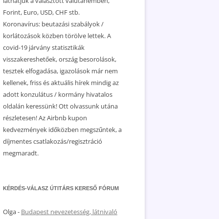
láthatjuk a választott valutanemben,
Forint, Euro, USD, CHF stb.
Koronavírus: beutazási szabályok /
korlátozások közben törölve lettek. A
covid-19 járvány statisztikák
visszakereshetőek, ország besorolások,
tesztek elfogadása, igazolások már nem
kellenek, friss és aktuális hírek mindig az
adott konzulátus / kormány hivatalos
oldalán keressünk! Ott olvassunk utána
részletesen! Az Airbnb kupon
kedvezmények időközben megszűntek, a
díjmentes csatlakozás/regisztráció
megmaradt.
KÉRDÉS-VÁLASZ ÚTITÁRS KERESŐ FÓRUM
Olga
-
Budapest nevezetesség, látnivaló