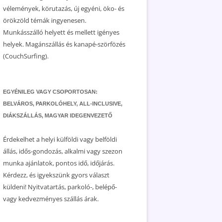
vélemények, körutazás, új egyéni, öko- és
örökzöld témák ingyenesen.
Munkásszálló helyett és mellett igényes
helyek. Magánszállás és kanapé-szörfözés
(CouchSurfing).
EGYÉNILEG VAGY CSOPORTOSAN:
BELVÁROS, PARKOLÓHELY, ALL-INCLUSIVE,
DIÁKSZÁLLÁS, MAGYAR IDEGENVEZETŐ
Érdekelhet a helyi külföldi vagy belföldi
állás, idős-gondozás, alkalmi vagy szezon
munka ajánlatok, pontos idő, időjárás.
Kérdezz, és igyekszünk gyors választ
küldeni! Nyitvatartás, parkoló-, belépő-
vagy kedvezményes szállás árak.