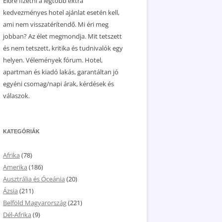
Előre fizetni a legtöbb extra
kedvezményes hotel ajánlat esetén kell,
ami nem visszatérítendő. Mi éri meg
jobban? Az élet megmondja. Mit tetszett
és nem tetszett, kritika és tudnivalók egy
helyen. Vélemények fórum. Hotel,
apartman és kiadó lakás, garantáltan jó
egyéni csomag/napi árak, kérdések és
válaszok.
KATEGÓRIÁK
Afrika
(78)
Amerika
(186)
Ausztrália és Óceánia
(20)
Ázsia
(211)
Belföld Magyarország
(221)
Dél-Afrika
(9)