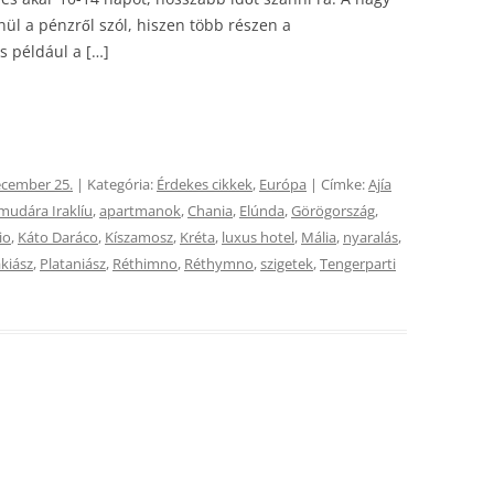
nül a pénzről szól, hiszen több részen a
 például a […]
ecember 25.
| Kategória:
Érdekes cikkek
,
Európa
| Címke:
Ajía
mudára Iraklíu
,
apartmanok
,
Chania
,
Elúnda
,
Görögország
,
io
,
Káto Daráco
,
Kíszamosz
,
Kréta
,
luxus hotel
,
Mália
,
nyaralás
,
akiász
,
Plataniász
,
Réthimno
,
Réthymno
,
szigetek
,
Tengerparti