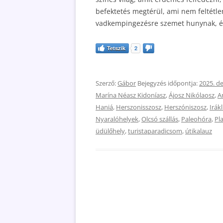
befektetés megtérül, ami nem feltétle
vadkempingezésre szemet hunynak, és
Tetszik
2
Szerző:
Gábor
Bejegyzés időpontja:
2025. d
Marína Néasz Kidoníasz
,
Ájosz Nikólaosz
,
A
Haniá
,
Herszonisszosz
,
Herszóniszosz
,
Irákl
Nyaralóhelyek
,
Olcsó szállás
,
Paleohóra
,
Pl
üdülőhely
,
turistaparadicsom
,
útikalauz