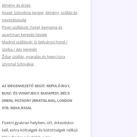
élmény és érzés
Koper Szlovénia tenger, élmény, szállás és
nevezetesség
Piran szállások: hotel, kemping és
apartman keresés tippek
Madrid szállások: jó belvárosi hotel /
szoba / ágy keresés
Ždiar szállás, nyaralás és hegyi túra
útvonal Szlovákia
AZ IDEGENVEZETŐ SEGÍT: REPÜLŐJEGY,
BUSZ- ÉS VONATJEGY: BUDAPEST, BÉCS
(WIEN), POZSONY (BRATISLAVA), LONDON
STB. INDULÁSSAL
Fizetni gyakran helyben, ott, érkezéskor
kell, extra költségek és kötöttségek nélkül.