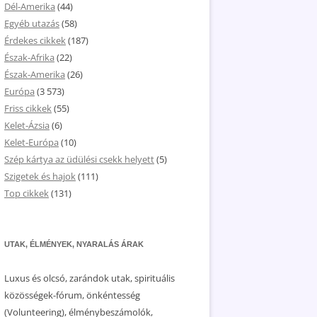
Dél-Amerika
(44)
Egyéb utazás
(58)
Érdekes cikkek
(187)
Észak-Afrika
(22)
Észak-Amerika
(26)
Európa
(3 573)
Friss cikkek
(55)
Kelet-Ázsia
(6)
Kelet-Európa
(10)
Szép kártya az üdülési csekk helyett
(5)
Szigetek és hajok
(111)
Top cikkek
(131)
UTAK, ÉLMÉNYEK, NYARALÁS ÁRAK
Luxus és olcsó, zarándok utak, spirituális
közösségek-fórum, önkéntesség
(Volunteering), élménybeszámolók,