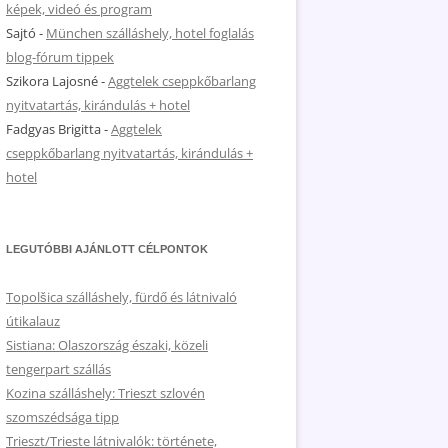
képek, videó és program
Sajtó
-
München szálláshely, hotel foglalás
blog-fórum tippek
Szikora Lajosné
-
Aggtelek cseppkőbarlang
nyitvatartás, kirándulás + hotel
Fadgyas Brigitta
-
Aggtelek
cseppkőbarlang nyitvatartás, kirándulás +
hotel
LEGUTÓBBI AJÁNLOTT CÉLPONTOK
Topolšica szálláshely, fürdő és látnivaló
útikalauz
Sistiana: Olaszország északi, közeli
tengerpart szállás
Kozina szálláshely: Trieszt szlovén
szomszédsága tipp
Trieszt/Trieste látnivalók: története,