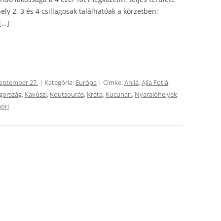
ly 2, 3 és 4 csillagosak találhatóak a körzetben:
[…]
zeptember 27.
| Kategória:
Európa
| Címke:
Ahliá
,
Ajía Fotiá
,
gország
,
Kavúszi
,
Koutsourás
,
Kréta
,
Kucunári
,
Nyaralóhelyek
,
óri