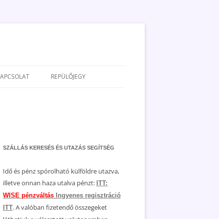
KAPCSOLAT
REPÜLŐJEGY
ADATVÉDELEM
JOGNYILATKOZAT
MÉDIAAJÁNLAT
SZÁLLÁS KERESÉS ÉS UTAZÁS SEGÍTSÉG
Idő és pénz spórolható külföldre utazva,
illetve onnan haza utalva pénzt:
ITT:
WISE pénzváltás
Ingyenes regisztráció
. A valóban fizetendő összegeket
ITT