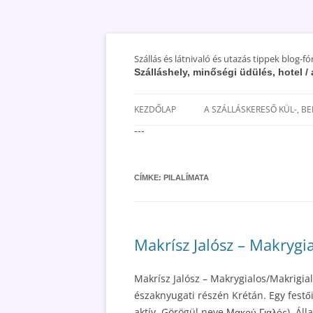
Szállás és látnivaló és utazás tippek blog-f
Szálláshely, minőségi üdülés, hotel 
KEZDŐLAP
A SZÁLLÁSKERESŐ KÜL-, B
---
SAN MARINO SZÁLLÁSOK ÉS
UTAZÁS OLCSÓBBAN 2018
CÍMKE:
PILALÍMATA
Makrísz Jalósz – Makrygial
Makrísz Jalósz – Makrygialos/Makrigial
északnyugati részén Krétán. Egy festő
aktív. Görögül neve Μακρύ Γιαλός). Álla