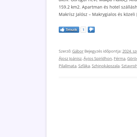
159.2 km2. Apartman és hotel szálláshe
Makrísz Jalósz – Makrygialos és közeli 
Tetszik
1
Szerző:
Gábor
Bejegyzés időpontja:
2024. s
Ájosz Joánisz
,
Áyios Spirídhon
,
Férma
,
Görö
Pilalímata
,
Szfáka
,
Szhinokápszala
,
Sztavroh