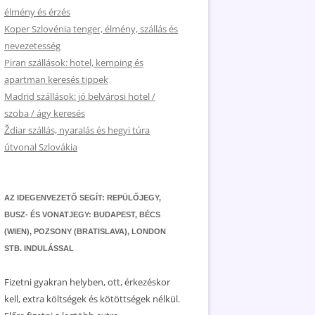
élmény és érzés
Koper Szlovénia tenger, élmény, szállás és
nevezetesség
Piran szállások: hotel, kemping és
apartman keresés tippek
Madrid szállások: jó belvárosi hotel /
szoba / ágy keresés
Ždiar szállás, nyaralás és hegyi túra
útvonal Szlovákia
AZ IDEGENVEZETŐ SEGÍT: REPÜLŐJEGY,
BUSZ- ÉS VONATJEGY: BUDAPEST, BÉCS
(WIEN), POZSONY (BRATISLAVA), LONDON
STB. INDULÁSSAL
Fizetni gyakran helyben, ott, érkezéskor
kell, extra költségek és kötöttségek nélkül.