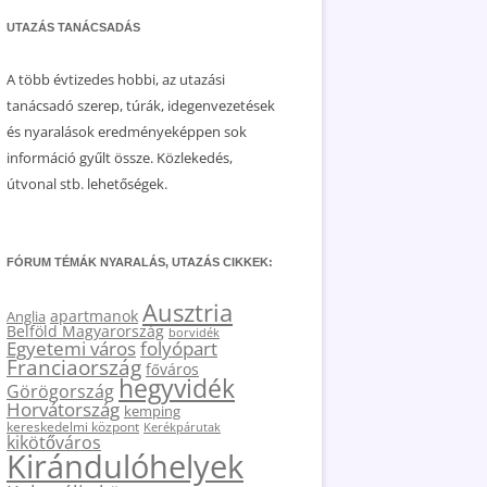
UTAZÁS TANÁCSADÁS
A több évtizedes hobbi, az utazási
tanácsadó szerep, túrák, idegenvezetések
és nyaralások eredményeképpen sok
információ gyűlt össze. Közlekedés,
útvonal stb. lehetőségek.
FÓRUM TÉMÁK NYARALÁS, UTAZÁS CIKKEK:
Ausztria
apartmanok
Anglia
Belföld Magyarország
borvidék
Egyetemi város
folyópart
Franciaország
főváros
hegyvidék
Görögország
Horvátország
kemping
kereskedelmi központ
Kerékpárutak
kikötőváros
Kirándulóhelyek