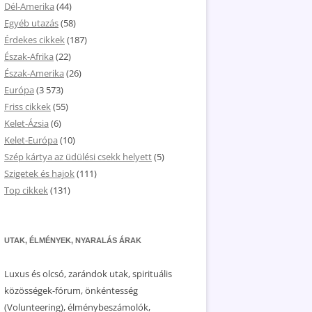
Dél-Amerika
(44)
Egyéb utazás
(58)
Érdekes cikkek
(187)
Észak-Afrika
(22)
Észak-Amerika
(26)
Európa
(3 573)
Friss cikkek
(55)
Kelet-Ázsia
(6)
Kelet-Európa
(10)
Szép kártya az üdülési csekk helyett
(5)
Szigetek és hajok
(111)
Top cikkek
(131)
UTAK, ÉLMÉNYEK, NYARALÁS ÁRAK
Luxus és olcsó, zarándok utak, spirituális
közösségek-fórum, önkéntesség
(Volunteering), élménybeszámolók,