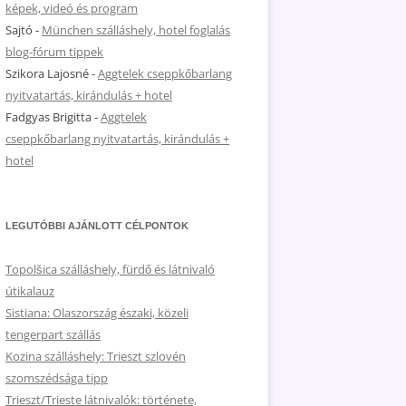
képek, videó és program
Sajtó
-
München szálláshely, hotel foglalás
blog-fórum tippek
Szikora Lajosné
-
Aggtelek cseppkőbarlang
nyitvatartás, kirándulás + hotel
Fadgyas Brigitta
-
Aggtelek
cseppkőbarlang nyitvatartás, kirándulás +
hotel
LEGUTÓBBI AJÁNLOTT CÉLPONTOK
Topolšica szálláshely, fürdő és látnivaló
útikalauz
Sistiana: Olaszország északi, közeli
tengerpart szállás
Kozina szálláshely: Trieszt szlovén
szomszédsága tipp
Trieszt/Trieste látnivalók: története,