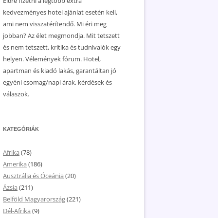
Előre fizetni a legtöbb extra
kedvezményes hotel ajánlat esetén kell,
ami nem visszatérítendő. Mi éri meg
jobban? Az élet megmondja. Mit tetszett
és nem tetszett, kritika és tudnivalók egy
helyen. Vélemények fórum. Hotel,
apartman és kiadó lakás, garantáltan jó
egyéni csomag/napi árak, kérdések és
válaszok.
KATEGÓRIÁK
Afrika
(78)
Amerika
(186)
Ausztrália és Óceánia
(20)
Ázsia
(211)
Belföld Magyarország
(221)
Dél-Afrika
(9)