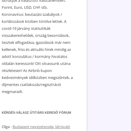
láthatjuk a választott valutanemben,
Forint, Euro, USD, CHF stb.
Koronavírus: beutazási szabályok /
korlátozások közben törölve lettek. A
covid-19 járvány statisztikák
visszakereshetőek, ország besorolások,
tesztek elfogadása, igazolások már nem
kellenek, friss és aktuális hírek mindig az
adott konzulátus / kormány hivatalos
oldalán keressünk! Ott olvassunk utána
részletesen! Az Airbnb kupon
kedvezmények időközben megszűntek, a
díjmentes csatlakozás/regisztráció
megmaradt.
KÉRDÉS-VÁLASZ ÚTITÁRS KERESŐ FÓRUM
Olga
-
Budapest nevezetesség, látnivaló