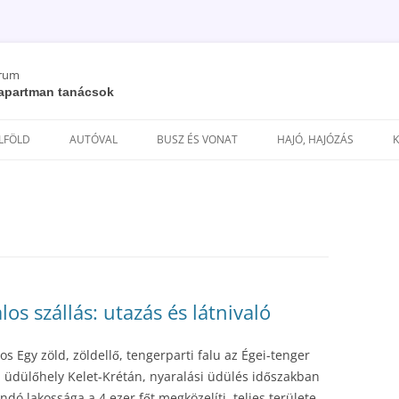
órum
/ apartman tanácsok
Kilépés
a
ELFÖLD
AUTÓVAL
BUSZ ÉS VONAT
HAJÓ, HAJÓZÁS
tartalomba
os szállás: utazás és látnivaló
os Egy zöld, zöldellő, tengerparti falu az Égei-tenger
i üdülőhely Kelet-Krétán, nyaralási üdülés időszakban
ndó lakossága a 4 ezer főt megközelíti, teljes területe