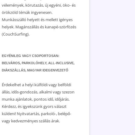
vélemények, körutazás, új egyéni, öko- és
örökzöld témák ingyenesen.
Munkásszálló helyett és mellett igényes
helyek. Magánszállás és kanapé-szörfözés
(CouchSurfing).
EGYÉNILEG VAGY CSOPORTOSAN:
BELVÁROS, PARKOLÓHELY, ALL-INCLUSIVE,
DIÁKSZÁLLÁS, MAGYAR IDEGENVEZETŐ
Érdekelhet a helyi külföldi vagy belföldi
állás, idős-gondozás, alkalmi vagy szezon
munka ajánlatok, pontos idő, időjárás.
Kérdezz, és igyekszünk gyors választ
küldeni! Nyitvatartás, parkoló-, belépő-
vagy kedvezményes szállás árak.