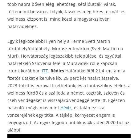
több napra bőven elég lehetőség, sétálóutcák, várak,
történelmi belváros, folyók, tavak és még híres termál- és
wellness központ is, mind közel a magyar-szlovén
határvidékhez.
Egyik legközelebbi ilyen hely a Terme Sveti Martin
fürdőhely/üdülőhely, Muraszentmárton (Sveti Martin na
Muri). Horvátország legészakibb települése, és egyúttal
határetkelő Szlovénia felé, a Muravidék-ről e kapcsán
írtunk korábban
ITT
.
Rédics
Határátkelőtől 21,4 km, ami a
fizetős utakat elkerülve kb. 29 perc két határt átszelve.
2023-tól itt is euróval fizethetünk, és a fantasztikus ételek, a
wellness fürdő és a szálloda a német, osztrák, szlovén és
cseh vendégeket is visszajáró vendéggé tette itt. Egészen
hasonló, mégis más mint
Hévíz
, és talán ez is a
vonzerejének egy titka. A tájképi környezet engem is
lenyűgözött. Az egyik legjobb publikus 4k videó 2020-ból az
alábbi: