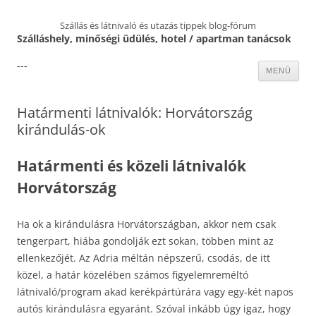
Szállás és látnivaló és utazás tippek blog-fórum
Szálláshely, minőségi üdülés, hotel / apartman tanácsok
---
Kilépés
MENÜ
a
tartalomba
Határmenti látnivalók: Horvátország
kirándulás-ok
Határmenti és közeli látnivalók
Horvátország
Ha ok a kirándulásra Horvátországban, akkor nem csak
tengerpart, hiába gondolják ezt sokan, többen mint az
ellenkezőjét. Az Adria méltán népszerű, csodás, de itt
közel, a határ közelében számos figyelemreméltó
látnivaló/program akad kerékpártúrára vagy egy-két napos
autós kirándulásra egyaránt. Szóval inkább úgy igaz, hogy