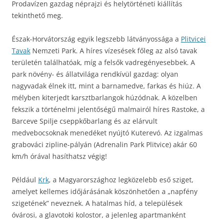
Prodavízen gazdag néprajzi és helytörténeti kiállítás
tekinthető meg.
Észak-Horvátország egyik legszebb látványossága a
Plitvicei
Tavak
Nemzeti Park. A híres vízesések főleg az alsó tavak
területén találhatóak, míg a felsők vadregényesebbek. A
park növény- és állatvilága rendkívül gazdag: olyan
nagyvadak élnek itt, mint a barnamedve, farkas és hiúz. A
mélyben kiterjedt karsztbarlangok húzódnak. A közelben
fekszik a történelmi jelentőségű malmairól híres Rastoke, a
Barceve Spilje cseppkőbarlang és az elárvult
medvebocsoknak menedéket nyújtó Kuterevó. Az izgalmas
grabováci zipline-pályán (Adrenalin Park Plitvice) akár 60
km/h órával hasíthatsz végig!
Például
Krk
, a Magyarországhoz legközelebb eső sziget,
amelyet kellemes időjárásának köszönhetően a „napfény
szigetének” neveznek. A hatalmas híd, a települések
óvárosi, a glavotoki kolostor, a jelenleg apartmanként