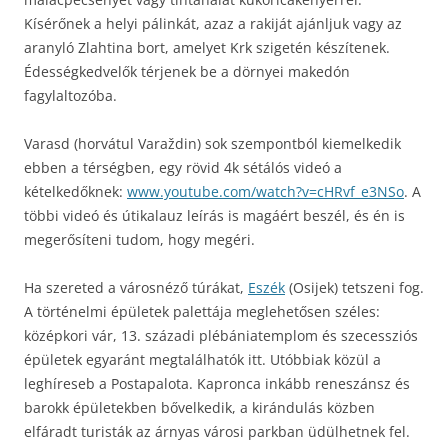
Kísérőnek a helyi pálinkát, azaz a rakiját ajánljuk vagy az
aranyló Zlahtina bort, amelyet Krk szigetén készítenek.
Édességkedvelők térjenek be a dörnyei makedón
fagylaltozóba.
Varasd (horvátul Varaždin) sok szempontból kiemelkedik
ebben a térségben, egy rövid 4k sétálós videó a
kételkedőknek:
www.youtube.com/watch?v=cHRvf_e3NSo
. A
többi videó és útikalauz leírás is magáért beszél, és én is
megerősíteni tudom, hogy megéri.
Ha szereted a városnéző túrákat,
Eszék
(Osijek) tetszeni fog.
A történelmi épületek palettája meglehetősen széles:
középkori vár, 13. századi plébániatemplom és szecessziós
épületek egyaránt megtalálhatók itt. Utóbbiak közül a
leghíreseb a Postapalota. Kapronca inkább reneszánsz és
barokk épületekben bővelkedik, a kirándulás közben
elfáradt turisták az árnyas városi parkban üdülhetnek fel.