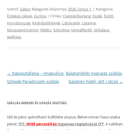
Szerző:
Gábor
Bejegyzés időpontja:
2026. június 1.
| Kategória:
Érdekes cikkek
,
Európa
| Címke:
Cseppkőbarlang
,
Eszék
,
fürdő
,
Horvátország
,
Kirándulóhelyek
,
Látnivalók
,
Letenye
,
Muraszentmárton
,
Rédics
,
Szlovénia
,
termálfürdő
,
útikalauz
,
wellness
Bejegyzés
←
Káposztafalva – Hrabušice:
Balatonlellei nyaralás szállás,
navigáció
Szlovák Paradicsom szállás
balatoni hotel: elit / olcsó
→
SZÁLLÁS KERESÉS ÉS UTAZÁS SEGÍTSÉG
Idő és pénz spórolható külföldre utazva, illetve onnan haza utalva
pénzt:
ITT:
WISE pénzváltás
Ingyenes regisztráció ITT
. A valóban