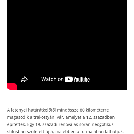
A letenyei határátkelőtől mindössze 80 kilométerre
magasodik a trakostyáni vár, amelyet a 12. században
építettek. Egy 19. századi renoválás során neogótikus
stílusban született újjá, ma ebben a formájában láthatjuk.