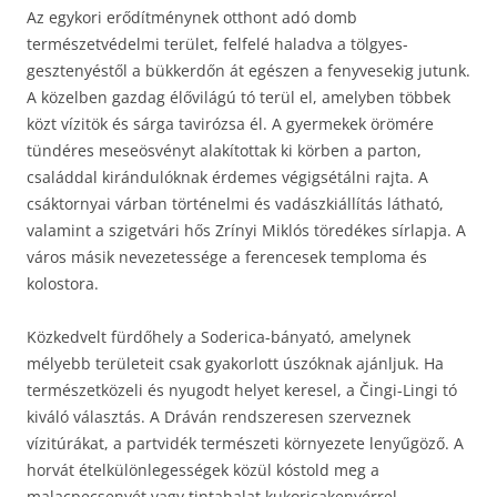
Az egykori erődítménynek otthont adó domb
természetvédelmi terület, felfelé haladva a tölgyes-
gesztenyéstől a bükkerdőn át egészen a fenyvesekig jutunk.
A közelben gazdag élővilágú tó terül el, amelyben többek
közt vízitök és sárga tavirózsa él. A gyermekek örömére
tündéres meseösvényt alakítottak ki körben a parton,
családdal kirándulóknak érdemes végigsétálni rajta. A
csáktornyai várban történelmi és vadászkiállítás látható,
valamint a szigetvári hős Zrínyi Miklós töredékes sírlapja. A
város másik nevezetessége a ferencesek temploma és
kolostora.
Közkedvelt fürdőhely a Soderica-bányató, amelynek
mélyebb területeit csak gyakorlott úszóknak ajánljuk. Ha
természetközeli és nyugodt helyet keresel, a Čingi-Lingi tó
kiváló választás. A Dráván rendszeresen szerveznek
vízitúrákat, a partvidék természeti környezete lenyűgöző. A
horvát ételkülönlegességek közül kóstold meg a
malacpecsenyét vagy tintahalat kukoricakenyérrel.