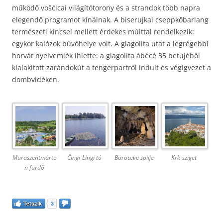
működő vošćicai világítótorony és a strandok több napra
elegendő programot kínálnak. A biserujkai cseppkőbarlang
természeti kincsei mellett érdekes múlttal rendelkezik:
egykor kalózok búvóhelye volt. A glagolita utat a legrégebbi
horvát nyelvemlék ihlette: a glagolita ábécé 35 betűjéből
kialakított zarándokút a tengerpartról indult és végigvezet a
dombvidéken.
Muraszentmárto
Čingi-Lingi tó
Baraceve spilje
Krk-sziget
n fürdő
Tetszik
3