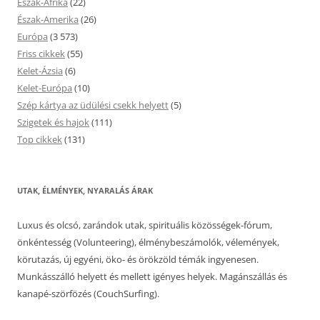
Észak-Afrika
(22)
Észak-Amerika
(26)
Európa
(3 573)
Friss cikkek
(55)
Kelet-Ázsia
(6)
Kelet-Európa
(10)
Szép kártya az üdülési csekk helyett
(5)
Szigetek és hajok
(111)
Top cikkek
(131)
UTAK, ÉLMÉNYEK, NYARALÁS ÁRAK
Luxus és olcsó, zarándok utak, spirituális közösségek-fórum,
önkéntesség (Volunteering), élménybeszámolók, vélemények,
körutazás, új egyéni, öko- és örökzöld témák ingyenesen.
Munkásszálló helyett és mellett igényes helyek. Magánszállás és
kanapé-szörfözés (CouchSurfing).