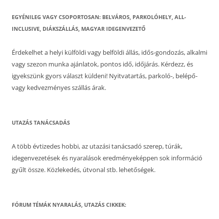
EGYÉNILEG VAGY CSOPORTOSAN: BELVÁROS, PARKOLÓHELY, ALL-
INCLUSIVE, DIÁKSZÁLLÁS, MAGYAR IDEGENVEZETŐ
Érdekelhet a helyi külföldi vagy belföldi állás, idős-gondozás, alkalmi
vagy szezon munka ajánlatok, pontos idő, időjárás. Kérdezz, és
igyekszünk gyors választ küldeni! Nyitvatartás, parkoló-, belépő-
vagy kedvezményes szállás árak.
UTAZÁS TANÁCSADÁS
A több évtizedes hobbi, az utazási tanácsadó szerep, túrák,
idegenvezetések és nyaralások eredményeképpen sok információ
gyűlt össze. Közlekedés, útvonal stb. lehetőségek.
FÓRUM TÉMÁK NYARALÁS, UTAZÁS CIKKEK: