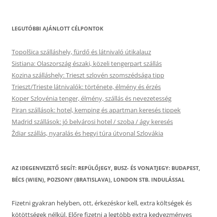
LEGUTÓBBI AJÁNLOTT CÉLPONTOK
Topolšica szálláshely, fürdő és látnivaló útikalauz
Sistiana: Olaszország északi, közeli tengerpart szállás
Kozina szálláshely: Trieszt szlovén szomszédsága tipp
Trieszt/Trieste látnivalók: története, élmény és érzés
Koper Szlovénia tenger, élmény, szállás és nevezetesség
Piran szállások: hotel, kemping és apartman keresés tippek
Madrid szállások: jó belvárosi hotel / szoba / ágy keresés
Ždiar szállás, nyaralás és hegyi túra útvonal Szlovákia
AZ IDEGENVEZETŐ SEGÍT: REPÜLŐJEGY, BUSZ- ÉS VONATJEGY: BUDAPEST,
BÉCS (WIEN), POZSONY (BRATISLAVA), LONDON STB. INDULÁSSAL
Fizetni gyakran helyben, ott, érkezéskor kell, extra költségek és
kötöttségek nélkül. Előre fizetni a legtöbb extra kedvezményes