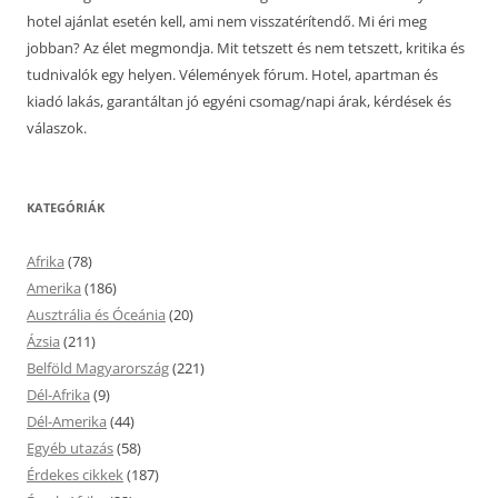
hotel ajánlat esetén kell, ami nem visszatérítendő. Mi éri meg
jobban? Az élet megmondja. Mit tetszett és nem tetszett, kritika és
tudnivalók egy helyen. Vélemények fórum. Hotel, apartman és
kiadó lakás, garantáltan jó egyéni csomag/napi árak, kérdések és
válaszok.
KATEGÓRIÁK
Afrika
(78)
Amerika
(186)
Ausztrália és Óceánia
(20)
Ázsia
(211)
Belföld Magyarország
(221)
Dél-Afrika
(9)
Dél-Amerika
(44)
Egyéb utazás
(58)
Érdekes cikkek
(187)