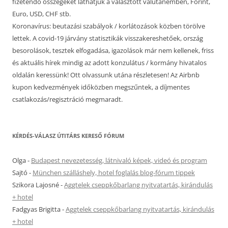
fizetendő összegeket láthatjuk a választott valutanemben, Forint,
Euro, USD, CHF stb.
Koronavírus: beutazási szabályok / korlátozások közben törölve
lettek. A covid-19 járvány statisztikák visszakereshetőek, ország
besorolások, tesztek elfogadása, igazolások már nem kellenek, friss
és aktuális hírek mindig az adott konzulátus / kormány hivatalos
oldalán keressünk! Ott olvassunk utána részletesen! Az Airbnb
kupon kedvezmények időközben megszűntek, a díjmentes
csatlakozás/regisztráció megmaradt.
KÉRDÉS-VÁLASZ ÚTITÁRS KERESŐ FÓRUM
Olga
-
Budapest nevezetesség, látnivaló képek, videó és program
Sajtó
-
München szálláshely, hotel foglalás blog-fórum tippek
Szikora Lajosné
-
Aggtelek cseppkőbarlang nyitvatartás, kirándulás
+ hotel
Fadgyas Brigitta
-
Aggtelek cseppkőbarlang nyitvatartás, kirándulás
+ hotel