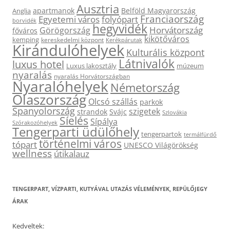
Ausztria
apartmanok
Belföld Magyarország
Anglia
Franciaország
Egyetemi város
folyópart
borvidék
hegyvidék
Horvátország
Görögország
főváros
kikötőváros
kemping
kereskedelmi központ
Kerékpárutak
Kirándulóhelyek
Kulturális központ
Látnivalók
luxus hotel
Luxus lakosztály
múzeum
nyaralás
nyaralás Horvátországban
Nyaralóhelyek
Németország
Olaszország
Olcsó szállás
parkok
Spanyolország
szigetek
strandok
Svájc
Szlovákia
Síelés
Sípálya
Szórakozóhelyek
Tengerparti üdülőhely
tengerpartok
termálfürdő
történelmi város
tópart
UNESCO Világörökség
wellness
útikalauz
TENGERPART, VÍZPARTI, KUTYÁVAL UTAZÁS VÉLEMÉNYEK, REPÜLŐJEGY
ÁRAK
Kedveltek: