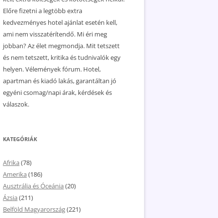
Előre fizetni a legtöbb extra
kedvezményes hotel ajánlat esetén kell,
ami nem visszatérítendő. Mi éri meg
jobban? Az élet megmondja. Mit tetszett
és nem tetszett, kritika és tudnivalók egy
helyen. Vélemények fórum. Hotel,
apartman és kiadó lakás, garantáltan jó
egyéni csomag/napi árak, kérdések és
válaszok.
KATEGÓRIÁK
Afrika
(78)
Amerika
(186)
Ausztrália és Óceánia
(20)
Ázsia
(211)
Belföld Magyarország
(221)