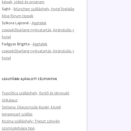
képek, videó és program
Sajtó
-
München szálláshely, hotel foglalás
blog-fórum tippek
Szikora Lajosné
-
Aggtelek
cseppkőbarlang nyitvatartás, kirándulás +
hotel
Fadgyas Brigitta
-
Aggtelek
cseppkőbarlang nyitvatartás, kirándulás +
hotel
LEGUTÓBBI AJÁNLOTT CÉLPONTOK
Topolšica szálláshely, fürdő és látnivaló
útikalauz
Sistiana: Olaszország északi, közeli
tengerpart szállás
Kozina szálláshely: Trieszt szlovén
szomszédsága tipp