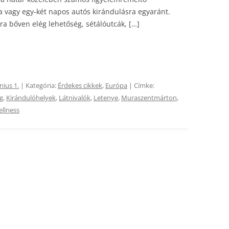
a vagy egy-két napos autós kirándulásra egyaránt.
ra bőven elég lehetőség, sétálóutcák, […]
nius 1.
| Kategória:
Érdekes cikkek
,
Európa
| Címke:
g
,
Kirándulóhelyek
,
Látnivalók
,
Letenye
,
Muraszentmárton
,
ellness