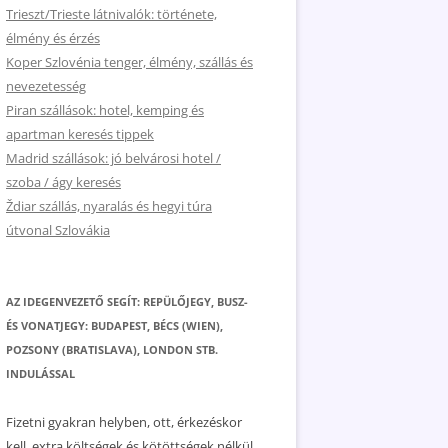
Trieszt/Trieste látnivalók: története,
élmény és érzés
Koper Szlovénia tenger, élmény, szállás és
nevezetesség
Piran szállások: hotel, kemping és
apartman keresés tippek
Madrid szállások: jó belvárosi hotel /
szoba / ágy keresés
Ždiar szállás, nyaralás és hegyi túra
útvonal Szlovákia
AZ IDEGENVEZETŐ SEGÍT: REPÜLŐJEGY, BUSZ-
ÉS VONATJEGY: BUDAPEST, BÉCS (WIEN),
POZSONY (BRATISLAVA), LONDON STB.
INDULÁSSAL
Fizetni gyakran helyben, ott, érkezéskor
kell, extra költségek és kötöttségek nélkül.