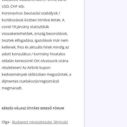
USD, CHF stb.
Koronavírus: beutazási szabályok /
korlátozások közben törölve lettek. A
covid-19 járvány statisztikák
visszakereshetőek, ország besorolások,
tesztek elfogadása, igazolások már nem
kellenek, friss és aktuális hírek mindig az
adott konzulátus / kormány hivatalos
oldalán keressünk! Ott olvassunk utána
részletesen! Az Airbnb kupon
kedvezmények időközben megszűntek, a
díjmentes csatlakozás/regisztráció
megmaradt.
KÉRDÉS-VÁLASZ ÚTITÁRS KERESŐ FÓRUM
Olga
-
Budapest nevezetesség, látnivaló