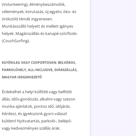
(Volunteering), élménybeszámolók,
vélemények, körutazás, új egyéni, öko- és
örökzöld témák ingyenesen.
Munkásszálló helyett és mellett igényes
helyek. Magánszállás és kanapé-szörfözés
(CouchSurfing).
EGYÉNILEG VAGY CSOPORTOSAN: BELVÁROS,
PARKOLÓHELY, ALL-INCLUSIVE, DIÁKSZÁLLÁS,
MAGYAR IDEGENVEZETŐ
Érdekelhet a helyi külföldi vagy belföldi
állás, idős-gondozás, alkalmi vagy szezon
munka ajánlatok, pontos idő, időjárás.
Kérdezz, és igyekszünk gyors választ
küldeni! Nyitvatartás, parkoló-, belépő-
vagy kedvezményes szállás árak.