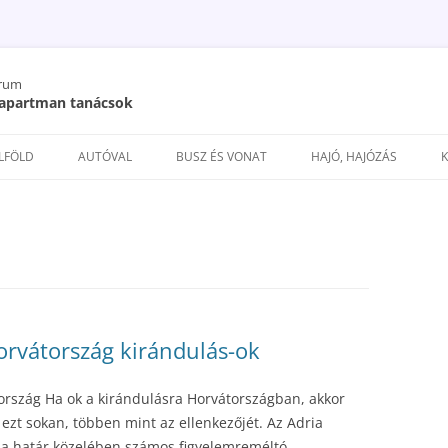
órum
/ apartman tanácsok
Kilépés
a
ELFÖLD
AUTÓVAL
BUSZ ÉS VONAT
HAJÓ, HAJÓZÁS
tartalomba
orvátország kirándulás-ok
tország Ha ok a kirándulásra Horvátországban, akkor
ezt sokan, többen mint az ellenkezőjét. Az Adria
, a határ közelében számos figyelemreméltó