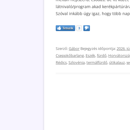
látnivaló/program akad kerékpártúrár
Szóval inkább úgy igaz, hogy több nap
Tetszik
3
Szerző:
Gábor
Bejegyzés időpontja:
2026. jú
Cseppkőbarlang
,
Eszék
,
fürdő
,
Horvátorszá
Rédics
,
Szlovénia
,
termálfürdő
,
útikalauz
,
w