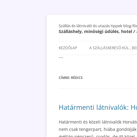
Szállás és látnivaló és utazás tippek blog-f
Szálláshely, minőségi üdülés, hotel 
KEZDŐLAP
A SZÁLLÁSKERESŐ KÜL-, B
---
SAN MARINO SZÁLLÁSOK ÉS
UTAZÁS OLCSÓBBAN 2018
CÍMKE:
RÉDICS
Határmenti látnivalók: H
Határmenti és közeli látnivalók Horvá
nem csak tengerpart, hiába gondolják 
méltán népszerű, csodás, de itt közel