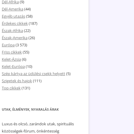
Dél-Afrika
(9)
Dél-Amerika
(44)
Egyéb utazás
(58)
Érdekes cikkek
(187)
Észak-Afrika
(22)
Észak-Amerika
(26)
Európa
(3 573)
Friss cikkek
(55)
Kelet-Ázsia
(6)
Kelet-Európa
(10)
Szép kártya az üdülési csekk helyett
(5)
Szigetek és hajok
(111)
Top cikkek
(131)
UTAK, ÉLMÉNYEK, NYARALÁS ÁRAK
Luxus és olcsó, zarándok utak, spirituális
közösségek-fórum, önkéntesség