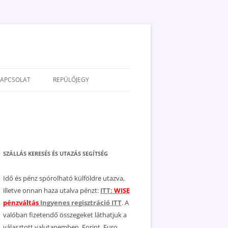
KAPCSOLAT
REPÜLŐJEGY
ADATVÉDELEM
JOGNYILATKOZAT
MÉDIAAJÁNLAT
SZÁLLÁS KERESÉS ÉS UTAZÁS SEGÍTSÉG
Idő és pénz spórolható külföldre utazva,
illetve onnan haza utalva pénzt:
ITT:
WISE
pénzváltás
Ingyenes regisztráció ITT
. A
valóban fizetendő összegeket láthatjuk a
választott valutanemben, Forint, Euro,