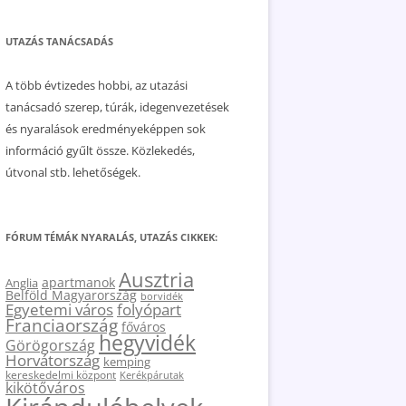
UTAZÁS TANÁCSADÁS
A több évtizedes hobbi, az utazási
tanácsadó szerep, túrák, idegenvezetések
és nyaralások eredményeképpen sok
információ gyűlt össze. Közlekedés,
útvonal stb. lehetőségek.
FÓRUM TÉMÁK NYARALÁS, UTAZÁS CIKKEK:
Ausztria
apartmanok
Anglia
Belföld Magyarország
borvidék
Egyetemi város
folyópart
Franciaország
főváros
hegyvidék
Görögország
Horvátország
kemping
kereskedelmi központ
Kerékpárutak
kikötőváros