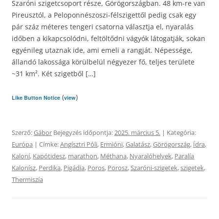
Szaróni szigetcsoport része, Görögországban. 48 km-re van
Pireusztól, a Peloponnészoszi-félszigettől pedig csak egy
pár száz méteres tengeri csatorna választja el, nyaralás
időben a kikapcsolódni, feltöltődni vágyók látogatják, sokan
egyénileg utaznak ide, ami emeli a rangját. Népessége,
állandó lakossága körülbelül négyezer fő, teljes területe
~31 km². Két szigetből […]
(
)
Like Button Notice
view
Szerző:
Gábor
Bejegyzés időpontja:
2025. március 5.
| Kategória:
Európa
| Címke:
Angísztri Póli
,
Ermióni
,
Galatász
,
Görögország
,
Ídra
,
Kaloní
,
Kapótidesz
,
marathon
,
Méthana
,
Nyaralóhelyek
,
Paralía
Kalonísz
,
Perdika
,
Pigádia
,
Poros
,
Porosz
,
Szaróni-szigetek
,
szigetek
,
Thermiszía