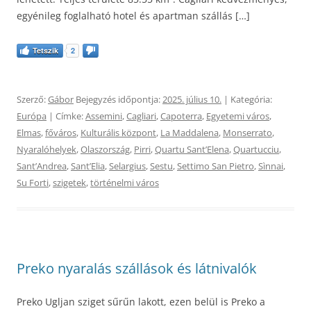
egyénileg foglalható hotel és apartman szállás […]
Tetszik
2
Szerző:
Gábor
Bejegyzés időpontja:
2025. július 10.
| Kategória:
Európa
| Címke:
Assemini
,
Cagliari
,
Capoterra
,
Egyetemi város
,
Elmas
,
főváros
,
Kulturális központ
,
La Maddalena
,
Monserrato
,
Nyaralóhelyek
,
Olaszország
,
Pirri
,
Quartu SantʼElena
,
Quartucciu
,
SantʼAndrea
,
SantʼElia
,
Selargius
,
Sestu
,
Settimo San Pietro
,
Sìnnai
,
Su Forti
,
szigetek
,
történelmi város
Preko nyaralás szállások és látnivalók
Preko Ugljan sziget sűrűn lakott, ezen belül is Preko a