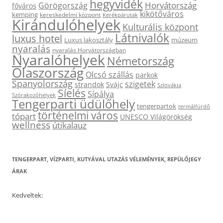
hegyvidék
Horvátország
Görögország
főváros
kikötőváros
kemping
kereskedelmi központ
Kerékpárutak
Kirándulóhelyek
Kulturális központ
Látnivalók
luxus hotel
Luxus lakosztály
múzeum
nyaralás
nyaralás Horvátországban
Nyaralóhelyek
Németország
Olaszország
Olcsó szállás
parkok
Spanyolország
szigetek
strandok
Svájc
Szlovákia
Síelés
Sípálya
Szórakozóhelyek
Tengerparti üdülőhely
tengerpartok
termálfürdő
történelmi város
tópart
UNESCO Világörökség
wellness
útikalauz
TENGERPART, VÍZPARTI, KUTYÁVAL UTAZÁS VÉLEMÉNYEK, REPÜLŐJEGY
ÁRAK
Kedveltek: