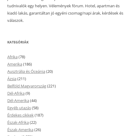
tudnivalók egy helyen. Vélemények fórum. Hotel, apartman és
kiadó lakás, garantáltan jó egyéni csomag/napi árak, kérdések és
válaszok.
KATEGÓRIÁK
Afrika
(78)
Amerika
(186)
Ausztrália és Óceánia
(20)
Ázsia
(211)
Belföld Magyarország
(221)
Dél-Afrika
(9)
Dél-Amerika
(44)
Egyéb utazás
(58)
Érdekes cikkek
(187)
Észak-Afrika
(22)
Észak-Amerika
(26)