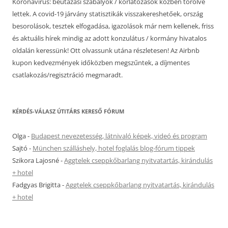
Koronavírus: beutazási szabályok / korlátozások közben törölve
lettek. A covid-19 járvány statisztikák visszakereshetőek, ország
besorolások, tesztek elfogadása, igazolások már nem kellenek, friss
és aktuális hírek mindig az adott konzulátus / kormány hivatalos
oldalán keressünk! Ott olvassunk utána részletesen! Az Airbnb
kupon kedvezmények időközben megszűntek, a díjmentes
csatlakozás/regisztráció megmaradt.
KÉRDÉS-VÁLASZ ÚTITÁRS KERESŐ FÓRUM
Olga
-
Budapest nevezetesség, látnivaló képek, videó és program
Sajtó
-
München szálláshely, hotel foglalás blog-fórum tippek
Szikora Lajosné
-
Aggtelek cseppkőbarlang nyitvatartás, kirándulás
+ hotel
Fadgyas Brigitta
-
Aggtelek cseppkőbarlang nyitvatartás, kirándulás
+ hotel