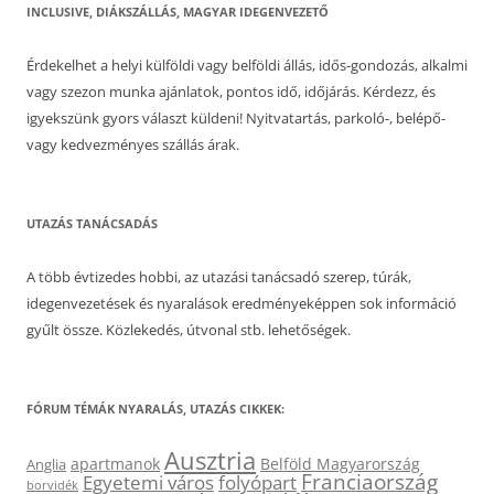
INCLUSIVE, DIÁKSZÁLLÁS, MAGYAR IDEGENVEZETŐ
Érdekelhet a helyi külföldi vagy belföldi állás, idős-gondozás, alkalmi
vagy szezon munka ajánlatok, pontos idő, időjárás. Kérdezz, és
igyekszünk gyors választ küldeni! Nyitvatartás, parkoló-, belépő-
vagy kedvezményes szállás árak.
UTAZÁS TANÁCSADÁS
A több évtizedes hobbi, az utazási tanácsadó szerep, túrák,
idegenvezetések és nyaralások eredményeképpen sok információ
gyűlt össze. Közlekedés, útvonal stb. lehetőségek.
FÓRUM TÉMÁK NYARALÁS, UTAZÁS CIKKEK:
Ausztria
apartmanok
Belföld Magyarország
Anglia
Franciaország
Egyetemi város
folyópart
borvidék