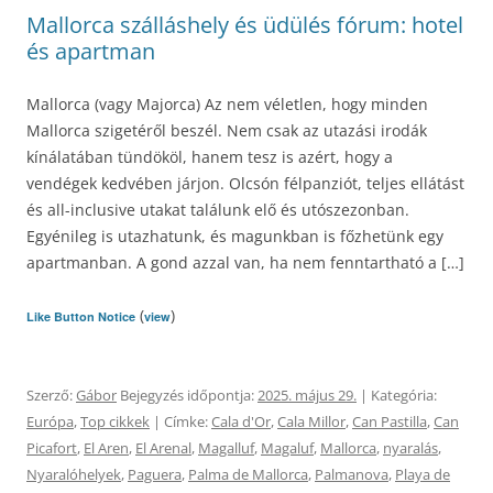
Mallorca szálláshely és üdülés fórum: hotel
és apartman
Mallorca (vagy Majorca) Az nem véletlen, hogy minden
Mallorca szigetéről beszél. Nem csak az utazási irodák
kínálatában tündököl, hanem tesz is azért, hogy a
vendégek kedvében járjon. Olcsón félpanziót, teljes ellátást
és all-inclusive utakat találunk elő és utószezonban.
Egyénileg is utazhatunk, és magunkban is főzhetünk egy
apartmanban. A gond azzal van, ha nem fenntartható a […]
(
)
Like Button Notice
view
Szerző:
Gábor
Bejegyzés időpontja:
2025. május 29.
| Kategória:
Európa
,
Top cikkek
| Címke:
Cala d'Or
,
Cala Millor
,
Can Pastilla
,
Can
Picafort
,
El Aren
,
El Arenal
,
Magalluf
,
Magaluf
,
Mallorca
,
nyaralás
,
Nyaralóhelyek
,
Paguera
,
Palma de Mallorca
,
Palmanova
,
Playa de