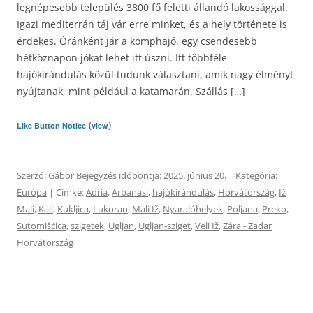
legnépesebb település 3800 fő feletti állandó lakossággal.
Igazi mediterrán táj vár erre minket, és a hely története is
érdekes. Óránként jár a komphajó, egy csendesebb
hétköznapon jókat lehet itt úszni. Itt többféle
hajókirándulás közül tudunk választani, amik nagy élményt
nyújtanak, mint például a katamarán. Szállás […]
(
)
Like Button Notice
view
Szerző:
Gábor
Bejegyzés időpontja:
2025. június 20.
| Kategória:
Európa
| Címke:
Adria
,
Arbanasi
,
hajókirándulás
,
Horvátország
,
Iž
Mali
,
Kali
,
Kukljica
,
Lukoran
,
Mali Iž
,
Nyaralóhelyek
,
Poljana
,
Preko
,
Sutomišćica
,
szigetek
,
Ugljan
,
Ugljan-sziget
,
Veli Iž
,
Zára - Zadar
Horvátország