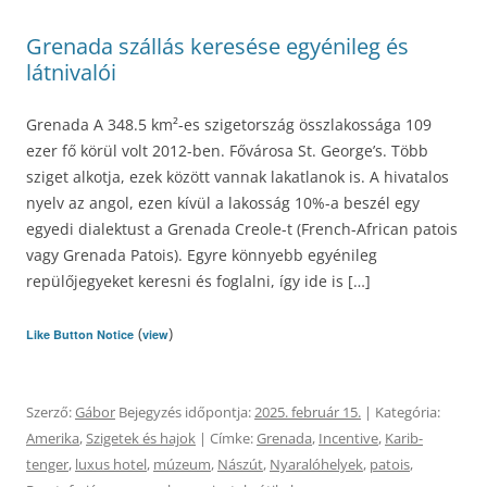
Grenada szállás keresése egyénileg és
látnivalói
Grenada A 348.5 km²-es szigetország összlakossága 109
ezer fő körül volt 2012-ben. Fővárosa St. George’s. Több
sziget alkotja, ezek között vannak lakatlanok is. A hivatalos
nyelv az angol, ezen kívül a lakosság 10%-a beszél egy
egyedi dialektust a Grenada Creole-t (French-African patois
vagy Grenada Patois). Egyre könnyebb egyénileg
repülőjegyeket keresni és foglalni, így ide is […]
(
)
Like Button Notice
view
Szerző:
Gábor
Bejegyzés időpontja:
2025. február 15.
| Kategória:
Amerika
,
Szigetek és hajok
| Címke:
Grenada
,
Incentive
,
Karib-
tenger
,
luxus hotel
,
múzeum
,
Nászút
,
Nyaralóhelyek
,
patois
,