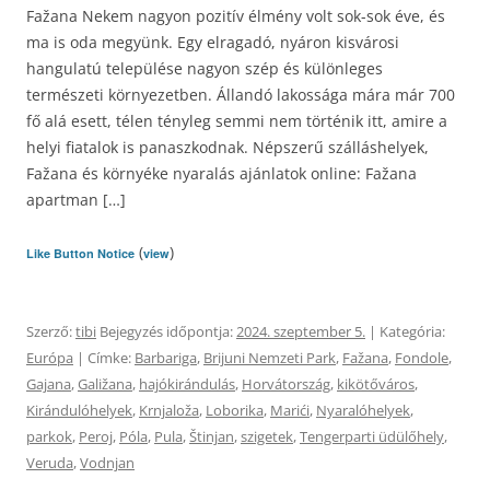
Fažana Nekem nagyon pozitív élmény volt sok-sok éve, és
ma is oda megyünk. Egy elragadó, nyáron kisvárosi
hangulatú települése nagyon szép és különleges
természeti környezetben. Állandó lakossága mára már 700
fő alá esett, télen tényleg semmi nem történik itt, amire a
helyi fiatalok is panaszkodnak. Népszerű szálláshelyek,
Fažana és környéke nyaralás ajánlatok online: Fažana
apartman […]
(
)
Like Button Notice
view
Szerző:
tibi
Bejegyzés időpontja:
2024. szeptember 5.
| Kategória:
Európa
| Címke:
Barbariga
,
Brijuni Nemzeti Park
,
Fažana
,
Fondole
,
Gajana
,
Galižana
,
hajókirándulás
,
Horvátország
,
kikötőváros
,
Kirándulóhelyek
,
Krnjaloža
,
Loborika
,
Marići
,
Nyaralóhelyek
,
parkok
,
Peroj
,
Póla
,
Pula
,
Štinjan
,
szigetek
,
Tengerparti üdülőhely
,
Veruda
,
Vodnjan