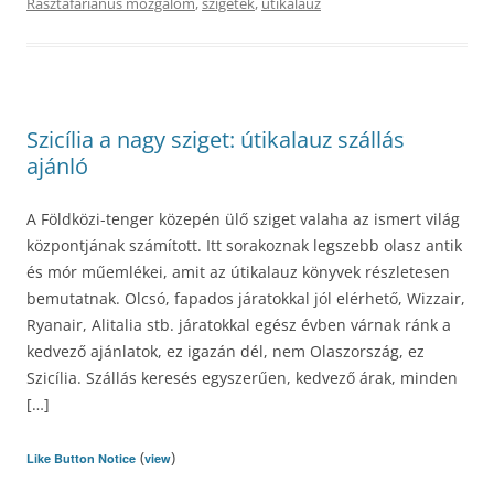
Rasztafariánus mozgalom
,
szigetek
,
útikalauz
Szicília a nagy sziget: útikalauz szállás
ajánló
A Földközi-tenger közepén ülő sziget valaha az ismert világ
központjának számított. Itt sorakoznak legszebb olasz antik
és mór műemlékei, amit az útikalauz könyvek részletesen
bemutatnak. Olcsó, fapados járatokkal jól elérhető, Wizzair,
Ryanair, Alitalia stb. járatokkal egész évben várnak ránk a
kedvező ajánlatok, ez igazán dél, nem Olaszország, ez
Szicília. Szállás keresés egyszerűen, kedvező árak, minden
[…]
(
)
Like Button Notice
view