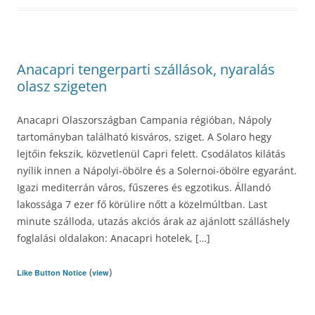
Anacapri tengerparti szállások, nyaralás
olasz szigeten
Anacapri Olaszországban Campania régióban, Nápoly
tartományban található kisváros, sziget. A Solaro hegy
lejtőin fekszik, közvetlenül Capri felett. Csodálatos kilátás
nyílik innen a Nápolyi-öbölre és a Solernoi-öbölre egyaránt.
Igazi mediterrán város, fűszeres és egzotikus. Állandó
lakossága 7 ezer fő körülire nőtt a közelmúltban. Last
minute szálloda, utazás akciós árak az ajánlott szálláshely
foglalási oldalakon: Anacapri hotelek, […]
(
)
Like Button Notice
view