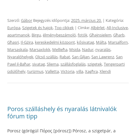
Szerző:
Gábor
Bejegyzés időpontja:
2025. március 20.
| Kategória:
Európa
,
Szigetek és hajok
,
Top cikkek
| Címke:
Albérlet
,
All-Inclusive
,
apartmanok
,
Birgu
,
élménybeszámoló
,
fotók
,
Għajnsielem
,
Għarb
,
Għasri
,
Il-Gżira
,
kereskedelmi központ
,
kősivatag
,
Málta
,
Marsalforn
,
Marsaskala
,
Marsaxlokk
,
Mellieħa
,
Msida
,
Nadur
,
nyaralás
,
Nyaralóhelyek
,
Olcsó szállás
,
Rabat
,
San Ġiljan
,
San Lawrenz
,
San
Pawl il-Baħar
,
sivatag
,
Sliema
,
szállásfoglalás
,
szigetek
,
Tengerparti
üdülőhely
,
turizmus
,
Valletta
,
Victoria
,
villa
,
Xagħra
,
Xlendi
Poros szálláshely és nyaralás látnivalók
fórum tipp
Porosz (görögül Πόρος [pórosz]) Pórosz, a szigetpár, a