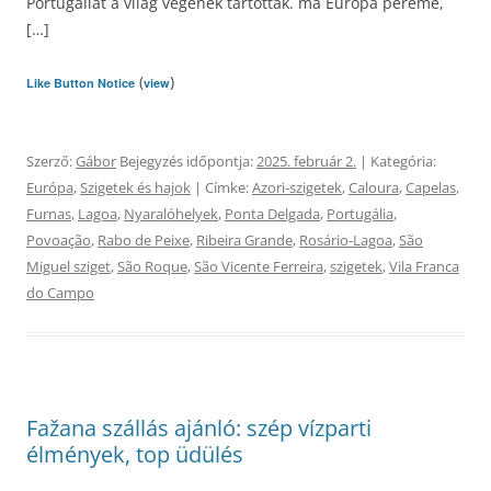
Portugáliát a világ végének tartották. ma Európa pereme,
[…]
(
)
Like Button Notice
view
Szerző:
Gábor
Bejegyzés időpontja:
2025. február 2.
| Kategória:
Európa
,
Szigetek és hajok
| Címke:
Azori-szigetek
,
Caloura
,
Capelas
,
Furnas
,
Lagoa
,
Nyaralóhelyek
,
Ponta Delgada
,
Portugália
,
Povoação
,
Rabo de Peixe
,
Ribeira Grande
,
Rosário-Lagoa
,
São
Miguel sziget
,
São Roque
,
São Vicente Ferreira
,
szigetek
,
Vila Franca
do Campo
Fažana szállás ajánló: szép vízparti
élmények, top üdülés