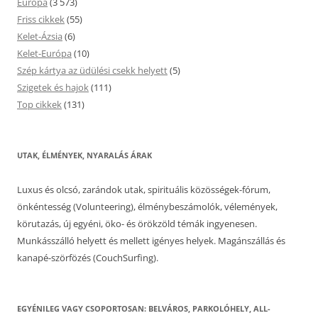
Európa
(3 573)
Friss cikkek
(55)
Kelet-Ázsia
(6)
Kelet-Európa
(10)
Szép kártya az üdülési csekk helyett
(5)
Szigetek és hajok
(111)
Top cikkek
(131)
UTAK, ÉLMÉNYEK, NYARALÁS ÁRAK
Luxus és olcsó, zarándok utak, spirituális közösségek-fórum,
önkéntesség (Volunteering), élménybeszámolók, vélemények,
körutazás, új egyéni, öko- és örökzöld témák ingyenesen.
Munkásszálló helyett és mellett igényes helyek. Magánszállás és
kanapé-szörfözés (CouchSurfing).
EGYÉNILEG VAGY CSOPORTOSAN: BELVÁROS, PARKOLÓHELY, ALL-