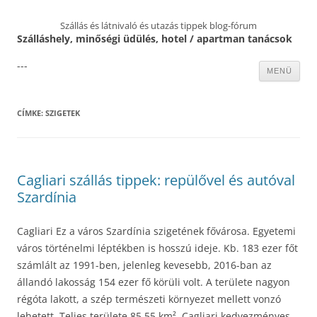
Szállás és látnivaló és utazás tippek blog-fórum
Szálláshely, minőségi üdülés, hotel / apartman tanácsok
---
Kilépés
MENÜ
a
tartalomba
CÍMKE:
SZIGETEK
Cagliari szállás tippek: repülővel és autóval
Szardínia
Cagliari Ez a város Szardínia szigetének fővárosa. Egyetemi
város történelmi léptékben is hosszú ideje. Kb. 183 ezer főt
számlált az 1991-ben, jelenleg kevesebb, 2016-ban az
állandó lakosság 154 ezer fő körüli volt. A területe nagyon
régóta lakott, a szép természeti környezet mellett vonzó
lehetett. Teljes területe 85.55 km². Cagliari kedvezményes,