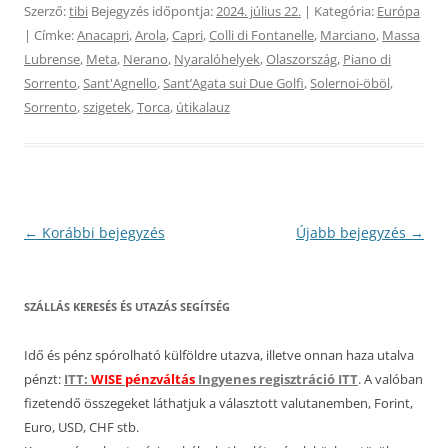
Szerző:
tibi
Bejegyzés időpontja:
2024. július 22.
| Kategória:
Európa
| Címke:
Anacapri
,
Arola
,
Capri
,
Colli di Fontanelle
,
Marciano
,
Massa
Lubrense
,
Meta
,
Nerano
,
Nyaralóhelyek
,
Olaszország
,
Piano di
Sorrento
,
Sant'Agnello
,
SantʼAgata sui Due Golfi
,
Solernoi-öböl
,
Sorrento
,
szigetek
,
Torca
,
útikalauz
Bejegyzés
←
Korábbi bejegyzés
Újabb bejegyzés
→
navigáció
SZÁLLÁS KERESÉS ÉS UTAZÁS SEGÍTSÉG
Idő és pénz spórolható külföldre utazva, illetve onnan haza utalva
pénzt:
ITT:
WISE pénzváltás
Ingyenes regisztráció ITT
. A valóban
fizetendő összegeket láthatjuk a választott valutanemben, Forint,
Euro, USD, CHF stb.