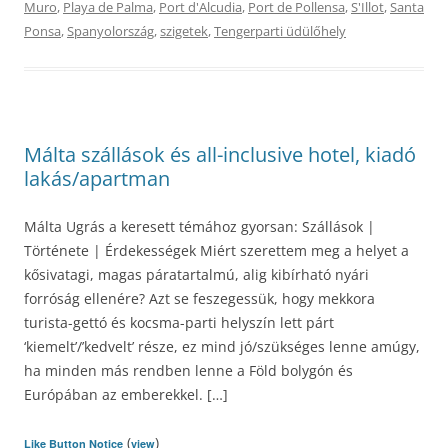
Muro
,
Playa de Palma
,
Port d'Alcudia
,
Port de Pollensa
,
S'Illot
,
Santa
Ponsa
,
Spanyolország
,
szigetek
,
Tengerparti üdülőhely
Málta szállások és all-inclusive hotel, kiadó
lakás/apartman
Málta Ugrás a keresett témához gyorsan: Szállások |
Története | Érdekességek Miért szerettem meg a helyet a
kősivatagi, magas páratartalmú, alig kibírható nyári
forróság ellenére? Azt se feszegessük, hogy mekkora
turista-gettó és kocsma-parti helyszín lett párt
‘kiemelt’/’kedvelt’ része, ez mind jó/szükséges lenne amúgy,
ha minden más rendben lenne a Föld bolygón és
Európában az emberekkel. […]
(
)
Like Button Notice
view