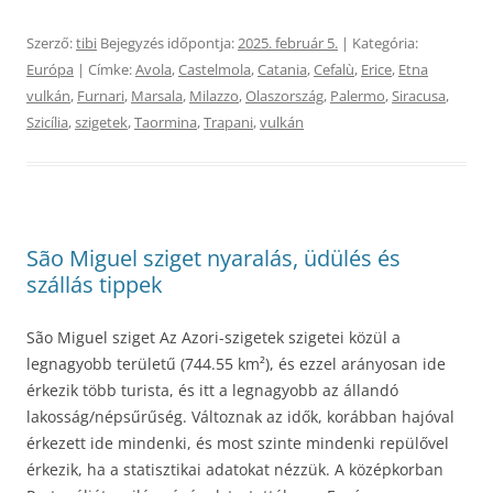
Szerző:
tibi
Bejegyzés időpontja:
2025. február 5.
| Kategória:
Európa
| Címke:
Avola
,
Castelmola
,
Catania
,
Cefalù
,
Erice
,
Etna
vulkán
,
Furnari
,
Marsala
,
Milazzo
,
Olaszország
,
Palermo
,
Siracusa
,
Szicília
,
szigetek
,
Taormina
,
Trapani
,
vulkán
São Miguel sziget nyaralás, üdülés és
szállás tippek
São Miguel sziget Az Azori-szigetek szigetei közül a
legnagyobb területű (744.55 km²), és ezzel arányosan ide
érkezik több turista, és itt a legnagyobb az állandó
lakosság/népsűrűség. Változnak az idők, korábban hajóval
érkezett ide mindenki, és most szinte mindenki repülővel
érkezik, ha a statisztikai adatokat nézzük. A középkorban