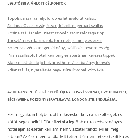
LEGUTÓBBI AJÁNLOTT CÉLPONTOK
Topolšica szálláshely, fürdő és látnivaló útikalauz
Sistiana: Olaszország északi, közeli tengerpart szállás
Kozina szálláshely: Trieszt szlovén szomszédsága tipp
Trieszt/Trieste látnivalók: története, élmény és érzés
Koper Szlovénia tenger, élmény, szállás és nevezetesség
Piran szállások: hotel, kemping és apartman keresés tippek
Madrid szállások: jó belvárosi hotel / szoba / ágy keresés
Ždiar szállás, nyaralás és hegyi túra útvonal Szlovákia
AZ IDEGENVEZETŐ SEGÍT: REPÜLŐJEGY, BUSZ- ÉS VONATJEGY: BUDAPEST,
BÉCS (WIEN), POZSONY (BRATISLAVA), LONDON STB. INDULÁSSAL
Fizetni gyakran helyben, ott, érkezéskor kell, extra költségek és
kötöttségek nélkül. Előre fizetni a legtöbb extra kedvezményes
hotel ajánlat esetén kell, ami nem visszatérítendő. Mi éri meg
jobban? Az élet megmondja. Mit tetszett és nem tetszett, kritika és