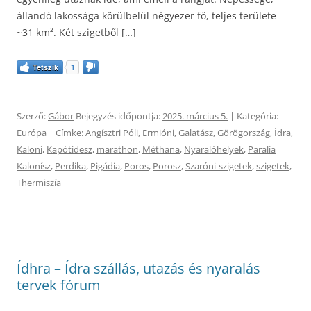
állandó lakossága körülbelül négyezer fő, teljes területe
~31 km². Két szigetből […]
Tetszik
1
Szerző:
Gábor
Bejegyzés időpontja:
2025. március 5.
| Kategória:
Európa
| Címke:
Angísztri Póli
,
Ermióni
,
Galatász
,
Görögország
,
Ídra
,
Kaloní
,
Kapótidesz
,
marathon
,
Méthana
,
Nyaralóhelyek
,
Paralía
Kalonísz
,
Perdika
,
Pigádia
,
Poros
,
Porosz
,
Szaróni-szigetek
,
szigetek
,
Thermiszía
Ídhra – Ídra szállás, utazás és nyaralás
tervek fórum