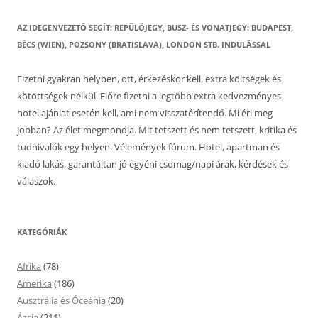
AZ IDEGENVEZETŐ SEGÍT: REPÜLŐJEGY, BUSZ- ÉS VONATJEGY: BUDAPEST,
BÉCS (WIEN), POZSONY (BRATISLAVA), LONDON STB. INDULÁSSAL
Fizetni gyakran helyben, ott, érkezéskor kell, extra költségek és
kötöttségek nélkül. Előre fizetni a legtöbb extra kedvezményes
hotel ajánlat esetén kell, ami nem visszatérítendő. Mi éri meg
jobban? Az élet megmondja. Mit tetszett és nem tetszett, kritika és
tudnivalók egy helyen. Vélemények fórum. Hotel, apartman és
kiadó lakás, garantáltan jó egyéni csomag/napi árak, kérdések és
válaszok.
KATEGÓRIÁK
Afrika
(78)
Amerika
(186)
Ausztrália és Óceánia
(20)
Ázsia
(211)