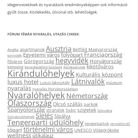
idegenvezetések és nyaralások eredményeképpen sok információ
gyűlt össze. Közlekedés, útvonal stb. lehetőségek.
FÓRUM TÉMÁK NYARALÁS, UTAZÁS CIKKEK:
Ausztria
apartmanok
Belföld Magyarország
Anglia
Franciaország
Egyetemi város
folyópart
borvidék
hegyvidék
Horvátország
Görögország
főváros
kikötőváros
kemping
kereskedelmi központ
Kerékpárutak
Kirándulóhelyek
Kulturális központ
Látnivalók
luxus hotel
Luxus lakosztály
múzeum
nyaralás
nyaralás Horvátországban
Nyaralóhelyek
Németország
Olaszország
Olcsó szállás
parkok
Spanyolország
szigetek
strandok
Svájc
Szlovákia
Síelés
Sípálya
Szórakozóhelyek
Tengerparti üdülőhely
tengerpartok
termálfürdő
történelmi város
tópart
UNESCO Világörökség
wellness
útikalauz