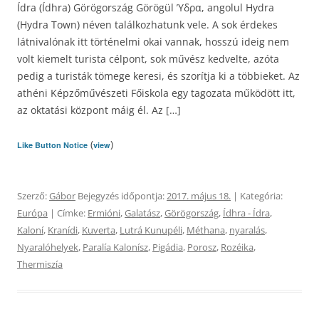
Ídra (Ídhra) Görögország Görögül Ύδρα, angolul Hydra
(Hydra Town) néven találkozhatunk vele. A sok érdekes
látnivalónak itt történelmi okai vannak, hosszú ideig nem
volt kiemelt turista célpont, sok művész kedvelte, azóta
pedig a turisták tömege keresi, és szorítja ki a többieket. Az
athéni Képzőművészeti Főiskola egy tagozata működött itt,
az oktatási központ máig él. Az […]
(
)
Like Button Notice
view
Szerző:
Gábor
Bejegyzés időpontja:
2017. május 18.
| Kategória:
Európa
| Címke:
Ermióni
,
Galatász
,
Görögország
,
Ídhra - Ídra
,
Kaloní
,
Kranídi
,
Kuverta
,
Lutrá Kunupéli
,
Méthana
,
nyaralás
,
Nyaralóhelyek
,
Paralía Kalonísz
,
Pigádia
,
Porosz
,
Rozéika
,
Thermiszía