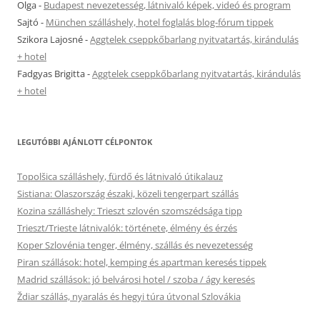
Olga
-
Budapest nevezetesség, látnivaló képek, videó és program
Sajtó
-
München szálláshely, hotel foglalás blog-fórum tippek
Szikora Lajosné
-
Aggtelek cseppkőbarlang nyitvatartás, kirándulás
+ hotel
Fadgyas Brigitta
-
Aggtelek cseppkőbarlang nyitvatartás, kirándulás
+ hotel
LEGUTÓBBI AJÁNLOTT CÉLPONTOK
Topolšica szálláshely, fürdő és látnivaló útikalauz
Sistiana: Olaszország északi, közeli tengerpart szállás
Kozina szálláshely: Trieszt szlovén szomszédsága tipp
Trieszt/Trieste látnivalók: története, élmény és érzés
Koper Szlovénia tenger, élmény, szállás és nevezetesség
Piran szállások: hotel, kemping és apartman keresés tippek
Madrid szállások: jó belvárosi hotel / szoba / ágy keresés
Ždiar szállás, nyaralás és hegyi túra útvonal Szlovákia