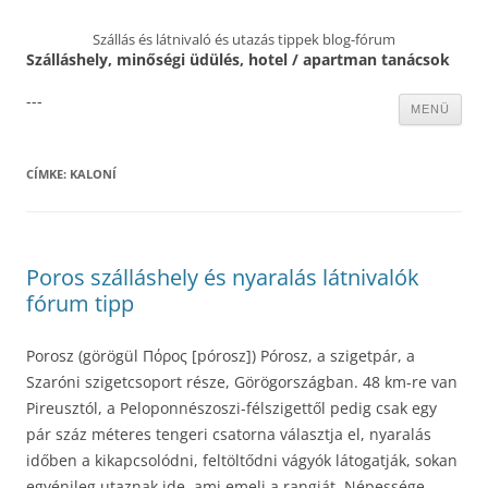
Szállás és látnivaló és utazás tippek blog-fórum
Szálláshely, minőségi üdülés, hotel / apartman tanácsok
---
Kilépés
MENÜ
a
tartalomba
CÍMKE:
KALONÍ
Poros szálláshely és nyaralás látnivalók
fórum tipp
Porosz (görögül Πόρος [pórosz]) Pórosz, a szigetpár, a
Szaróni szigetcsoport része, Görögországban. 48 km-re van
Pireusztól, a Peloponnészoszi-félszigettől pedig csak egy
pár száz méteres tengeri csatorna választja el, nyaralás
időben a kikapcsolódni, feltöltődni vágyók látogatják, sokan
egyénileg utaznak ide, ami emeli a rangját. Népessége,