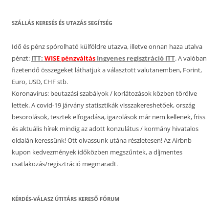
SZÁLLÁS KERESÉS ÉS UTAZÁS SEGÍTSÉG
Idő és pénz spórolható külföldre utazva, illetve onnan haza utalva
pénzt:
ITT:
WISE pénzváltás
Ingyenes regisztráció ITT
. A valóban
fizetendő összegeket láthatjuk a választott valutanemben, Forint,
Euro, USD, CHF stb.
Koronavírus: beutazási szabályok / korlátozások közben törölve
lettek. A covid-19 járvány statisztikák visszakereshetőek, ország
besorolások, tesztek elfogadása, igazolások már nem kellenek, friss
és aktuális hírek mindig az adott konzulátus / kormány hivatalos
oldalán keressünk! Ott olvassunk utána részletesen! Az Airbnb
kupon kedvezmények időközben megszűntek, a díjmentes
csatlakozás/regisztráció megmaradt.
KÉRDÉS-VÁLASZ ÚTITÁRS KERESŐ FÓRUM