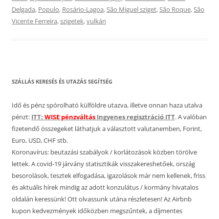
Delgada
,
Populo
,
Rosário-Lagoa
,
São Miguel sziget
,
São Roque
,
São
Vicente Ferreira
,
szigetek
,
vulkán
SZÁLLÁS KERESÉS ÉS UTAZÁS SEGÍTSÉG
Idő és pénz spórolható külföldre utazva, illetve onnan haza utalva
pénzt:
ITT:
WISE pénzváltás
Ingyenes regisztráció ITT
. A valóban
fizetendő összegeket láthatjuk a választott valutanemben, Forint,
Euro, USD, CHF stb.
Koronavírus: beutazási szabályok / korlátozások közben törölve
lettek. A covid-19 járvány statisztikák visszakereshetőek, ország
besorolások, tesztek elfogadása, igazolások már nem kellenek, friss
és aktuális hírek mindig az adott konzulátus / kormány hivatalos
oldalán keressünk! Ott olvassunk utána részletesen! Az Airbnb
kupon kedvezmények időközben megszűntek, a díjmentes