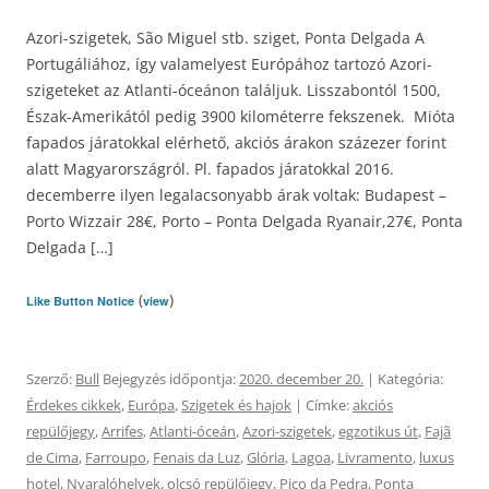
Azori-szigetek, São Miguel stb. sziget, Ponta Delgada A
Portugáliához, így valamelyest Európához tartozó Azori-
szigeteket az Atlanti-óceánon találjuk. Lisszabontól 1500,
Észak-Amerikától pedig 3900 kilométerre fekszenek. Mióta
fapados járatokkal elérhető, akciós árakon százezer forint
alatt Magyarországról. Pl. fapados járatokkal 2016.
decemberre ilyen legalacsonyabb árak voltak: Budapest –
Porto Wizzair 28€, Porto – Ponta Delgada Ryanair,27€, Ponta
Delgada […]
(
)
Like Button Notice
view
Szerző:
Bull
Bejegyzés időpontja:
2020. december 20.
| Kategória:
Érdekes cikkek
,
Európa
,
Szigetek és hajok
| Címke:
akciós
repülőjegy
,
Arrifes
,
Atlanti-óceán
,
Azori-szigetek
,
egzotikus út
,
Fajã
de Cima
,
Farroupo
,
Fenais da Luz
,
Glória
,
Lagoa
,
Livramento
,
luxus
hotel
,
Nyaralóhelyek
,
olcsó repülőjegy
,
Pico da Pedra
,
Ponta