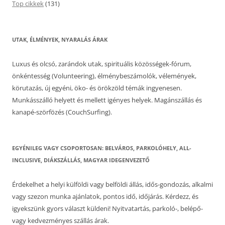
Top cikkek
(131)
UTAK, ÉLMÉNYEK, NYARALÁS ÁRAK
Luxus és olcsó, zarándok utak, spirituális közösségek-fórum,
önkéntesség (Volunteering), élménybeszámolók, vélemények,
körutazás, új egyéni, öko- és örökzöld témák ingyenesen.
Munkásszálló helyett és mellett igényes helyek. Magánszállás és
kanapé-szörfözés (CouchSurfing).
EGYÉNILEG VAGY CSOPORTOSAN: BELVÁROS, PARKOLÓHELY, ALL-
INCLUSIVE, DIÁKSZÁLLÁS, MAGYAR IDEGENVEZETŐ
Érdekelhet a helyi külföldi vagy belföldi állás, idős-gondozás, alkalmi
vagy szezon munka ajánlatok, pontos idő, időjárás. Kérdezz, és
igyekszünk gyors választ küldeni! Nyitvatartás, parkoló-, belépő-
vagy kedvezményes szállás árak.