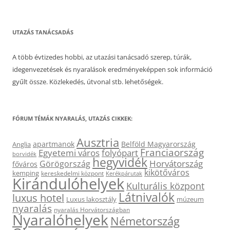
UTAZÁS TANÁCSADÁS
A több évtizedes hobbi, az utazási tanácsadó szerep, túrák,
idegenvezetések és nyaralások eredményeképpen sok információ
gyűlt össze. Közlekedés, útvonal stb. lehetőségek.
FÓRUM TÉMÁK NYARALÁS, UTAZÁS CIKKEK:
Ausztria
apartmanok
Belföld Magyarország
Anglia
Franciaország
Egyetemi város
folyópart
borvidék
hegyvidék
Horvátország
Görögország
főváros
kikötőváros
kemping
kereskedelmi központ
Kerékpárutak
Kirándulóhelyek
Kulturális központ
Látnivalók
luxus hotel
Luxus lakosztály
múzeum
nyaralás
nyaralás Horvátországban
Nyaralóhelyek
Németország