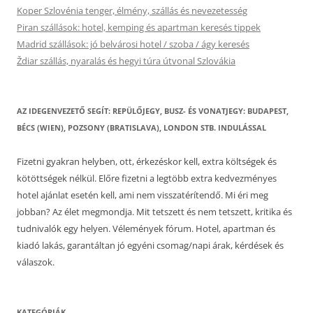
Koper Szlovénia tenger, élmény, szállás és nevezetesség
Piran szállások: hotel, kemping és apartman keresés tippek
Madrid szállások: jó belvárosi hotel / szoba / ágy keresés
Ždiar szállás, nyaralás és hegyi túra útvonal Szlovákia
AZ IDEGENVEZETŐ SEGÍT: REPÜLŐJEGY, BUSZ- ÉS VONATJEGY: BUDAPEST,
BÉCS (WIEN), POZSONY (BRATISLAVA), LONDON STB. INDULÁSSAL
Fizetni gyakran helyben, ott, érkezéskor kell, extra költségek és
kötöttségek nélkül. Előre fizetni a legtöbb extra kedvezményes
hotel ajánlat esetén kell, ami nem visszatérítendő. Mi éri meg
jobban? Az élet megmondja. Mit tetszett és nem tetszett, kritika és
tudnivalók egy helyen. Vélemények fórum. Hotel, apartman és
kiadó lakás, garantáltan jó egyéni csomag/napi árak, kérdések és
válaszok.
KATEGÓRIÁK