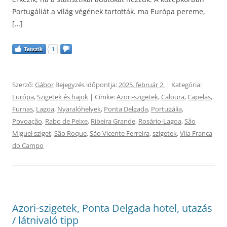
Portugáliát a világ végének tartották. ma Európa pereme,
[…]
Tetszik
1
Szerző:
Gábor
Bejegyzés időpontja:
2025. február 2.
| Kategória:
Európa
,
Szigetek és hajok
| Címke:
Azori-szigetek
,
Caloura
,
Capelas
,
Furnas
,
Lagoa
,
Nyaralóhelyek
,
Ponta Delgada
,
Portugália
,
Povoação
,
Rabo de Peixe
,
Ribeira Grande
,
Rosário-Lagoa
,
São
Miguel sziget
,
São Roque
,
São Vicente Ferreira
,
szigetek
,
Vila Franca
do Campo
Azori-szigetek, Ponta Delgada hotel, utazás
/ látnivaló tipp