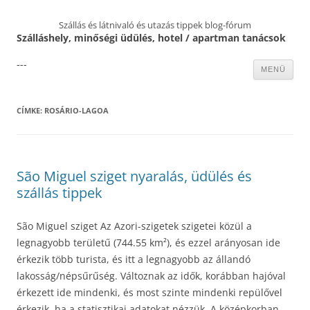
Szállás és látnivaló és utazás tippek blog-fórum
Szálláshely, minőségi üdülés, hotel / apartman tanácsok
---
Kilépés
MENÜ
a
tartalomba
CÍMKE:
ROSÁRIO-LAGOA
São Miguel sziget nyaralás, üdülés és
szállás tippek
São Miguel sziget Az Azori-szigetek szigetei közül a
legnagyobb területű (744.55 km²), és ezzel arányosan ide
érkezik több turista, és itt a legnagyobb az állandó
lakosság/népsűrűség. Változnak az idők, korábban hajóval
érkezett ide mindenki, és most szinte mindenki repülővel
érkezik, ha a statisztikai adatokat nézzük. A középkorban