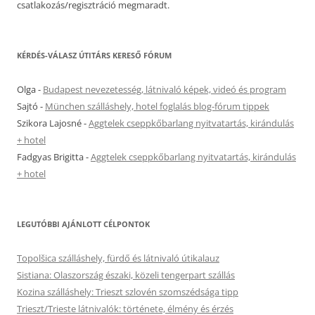
csatlakozás/regisztráció megmaradt.
KÉRDÉS-VÁLASZ ÚTITÁRS KERESŐ FÓRUM
Olga
-
Budapest nevezetesség, látnivaló képek, videó és program
Sajtó
-
München szálláshely, hotel foglalás blog-fórum tippek
Szikora Lajosné
-
Aggtelek cseppkőbarlang nyitvatartás, kirándulás
+ hotel
Fadgyas Brigitta
-
Aggtelek cseppkőbarlang nyitvatartás, kirándulás
+ hotel
LEGUTÓBBI AJÁNLOTT CÉLPONTOK
Topolšica szálláshely, fürdő és látnivaló útikalauz
Sistiana: Olaszország északi, közeli tengerpart szállás
Kozina szálláshely: Trieszt szlovén szomszédsága tipp
Trieszt/Trieste látnivalók: története, élmény és érzés