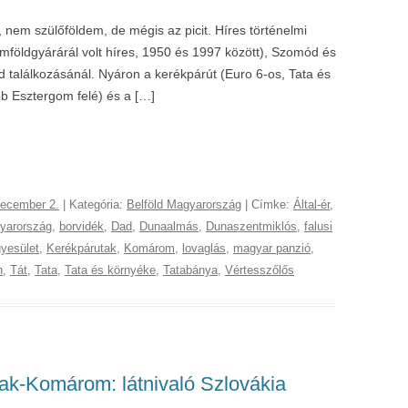
 nem szülőföldem, de mégis az picit. Híres történelmi
imföldgyárárál volt híres, 1950 és 1997 között), Szomód és
d találkozásánál. Nyáron a kerékpárút (Euro 6-os, Tata és
b Esztergom felé) és a […]
december 2.
| Kategória:
Belföld Magyarország
| Címke:
Által-ér
,
gyarország
,
borvidék
,
Dad
,
Dunaalmás
,
Dunaszentmiklós
,
falusi
yesület
,
Kerékpárutak
,
Komárom
,
lovaglás
,
magyar panzió
,
n
,
Tát
,
Tata
,
Tata és környéke
,
Tatabánya
,
Vértesszőlős
ak-Komárom: látnivaló Szlovákia