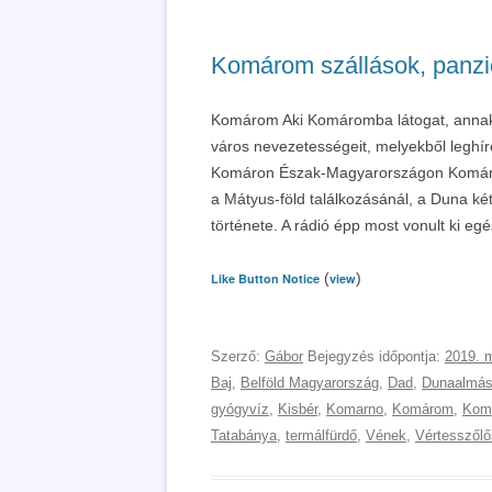
Komárom szállások, panzió
Komárom Aki Komáromba látogat, annak 
város nevezetességeit, melyekből leghí
Komáron Észak-Magyarországon Komáro
a Mátyus-föld találkozásánál, a Duna két
története. A rádió épp most vonult ki egé
(
)
Like Button Notice
view
Szerző:
Gábor
Bejegyzés időpontja:
2019. m
Baj
,
Belföld Magyarország
,
Dad
,
Dunaalmá
gyógyvíz
,
Kisbér
,
Komarno
,
Komárom
,
Kom
Tatabánya
,
termálfürdő
,
Vének
,
Vértesszőlő