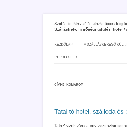
Szállás és látnivaló és utazás tippek blog-f
Szálláshely, minőségi üdülés, hotel 
KEZDŐLAP
A SZÁLLÁSKERESŐ KÜL-,
SAN MARINO SZÁLLÁSOK 
REPÜLŐJEGY
UTAZÁS OLCSÓBBAN 2018
---
CÍMKE:
KOMÁROM
Tatai tó hotel, szálloda és 
Tata A vizek városa egy viszonylag csen