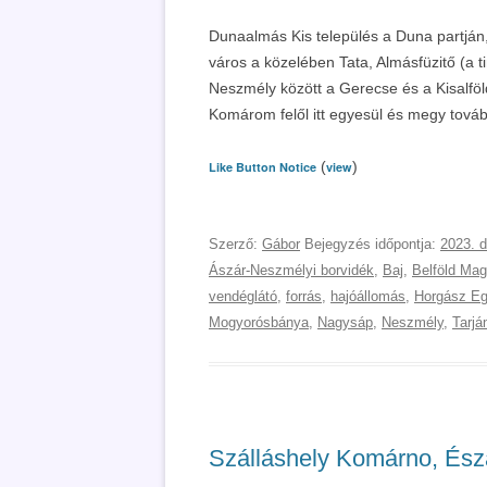
Dunaalmás Kis település a Duna partján,
város a közelében Tata, Almásfüzitő (a t
Neszmély között a Gerecse és a Kisalföl
Komárom felől itt egyesül és megy továb
(
)
Like Button Notice
view
Szerző:
Gábor
Bejegyzés időpontja:
2023. 
Ászár-Neszmélyi borvidék
,
Baj
,
Belföld Ma
vendéglátó
,
forrás
,
hajóállomás
,
Horgász Eg
Mogyorósbánya
,
Nagysáp
,
Neszmély
,
Tarjá
Szálláshely Komárno, Ész