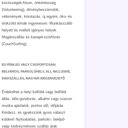
közösségek-fórum, önkéntesség
(Volunteering), élménybeszámolók,
vélemények, körutazás, új egyéni, öko- és
örökzöld témák ingyenesen. Munkásszálló
helyett és mellett igényes helyek.
Magánszállás és kanapé-szörfözés
(CouchSurfing).
EGYÉNILEG VAGY CSOPORTOSAN:
BELVÁROS, PARKOLÓHELY, ALL-INCLUSIVE,
DIÁKSZÁLLÁS, MAGYAR IDEGENVEZETŐ
Érdekelhet a helyi külföldi vagy belföldi
állás, idős-gondozás, alkalmi vagy szezon
munka ajánlatok, pontos idő, időjárás.
Kérdezz, és igyekszünk gyors választ
küldeni! Nyitvatartás, parkoló-, belépő-
vagy kedvezményes szállás árak.