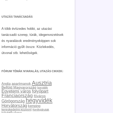
UTAZÁS TANÁCSADÁS
A több évtizedes hobbi, az utazási
tanácsadó szerep, túrák, idegenvezetések
és nyaralások eredményeképpen sok
információ gyűlt össze. Közlekedés,
útvonal stb. lehetőségek.
FÓRUM TÉMÁK NYARALÁS, UTAZÁS CIKKEK:
Ausztria
apartmanok
Anglia
Belföld Magyarország
borvidék
Egyetemi város
folyópart
Franciaország
főváros
hegyvidék
Görögország
Horvátország
kemping
kereskedelmi központ
Kerékpárutak