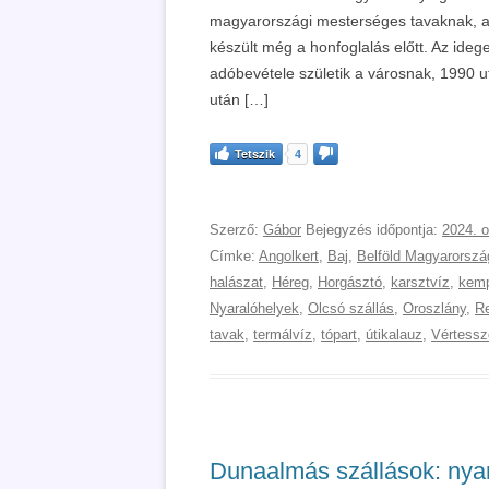
magyarországi mesterséges tavaknak, ame
készült még a honfoglalás előtt. Az idege
adóbevétele születik a városnak, 1990 ut
után […]
Tetszik
4
Szerző:
Gábor
Bejegyzés időpontja:
2024. o
Címke:
Angolkert
,
Baj
,
Belföld Magyarorszá
halászat
,
Héreg
,
Horgásztó
,
karsztvíz
,
kemp
Nyaralóhelyek
,
Olcsó szállás
,
Oroszlány
,
R
tavak
,
termálvíz
,
tópart
,
útikalauz
,
Vértessz
Dunaalmás szállások: nya