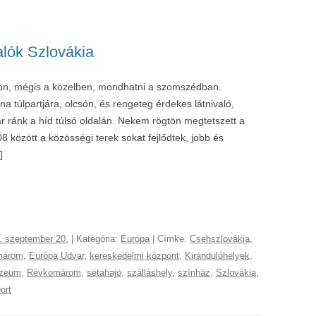
alók Szlovákia
dön, mégis a közelben, mondhatni a szomszédban.
túlpartjára, olcsón, és rengeteg érdekes látnivaló,
 ránk a híd túlsó oldalán. Nekem rögtön megtetszett a
08 között a közösségi terek sokat fejlődtek, jobb és
]
. szeptember 20.
| Kategória:
Európa
| Címke:
Csehszlovákia
,
márom
,
Európa Udvar
,
kereskedelmi központ
,
Kirándulóhelyek
,
zeum
,
Révkomárom
,
sétahajó
,
szálláshely
,
színház
,
Szlovákia
,
ort