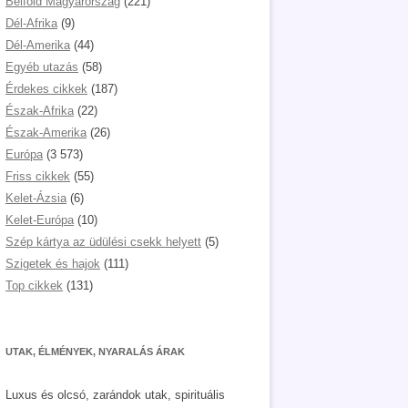
Belföld Magyarország
(221)
Dél-Afrika
(9)
Dél-Amerika
(44)
Egyéb utazás
(58)
Érdekes cikkek
(187)
Észak-Afrika
(22)
Észak-Amerika
(26)
Európa
(3 573)
Friss cikkek
(55)
Kelet-Ázsia
(6)
Kelet-Európa
(10)
Szép kártya az üdülési csekk helyett
(5)
Szigetek és hajok
(111)
Top cikkek
(131)
UTAK, ÉLMÉNYEK, NYARALÁS ÁRAK
Luxus és olcsó, zarándok utak, spirituális