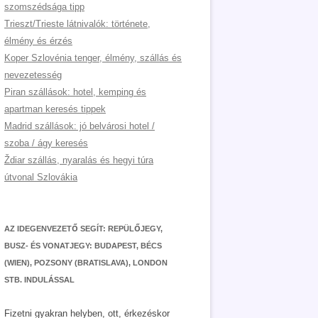
szomszédsága tipp
Trieszt/Trieste látnivalók: története,
élmény és érzés
Koper Szlovénia tenger, élmény, szállás és
nevezetesség
Piran szállások: hotel, kemping és
apartman keresés tippek
Madrid szállások: jó belvárosi hotel /
szoba / ágy keresés
Ždiar szállás, nyaralás és hegyi túra
útvonal Szlovákia
AZ IDEGENVEZETŐ SEGÍT: REPÜLŐJEGY,
BUSZ- ÉS VONATJEGY: BUDAPEST, BÉCS
(WIEN), POZSONY (BRATISLAVA), LONDON
STB. INDULÁSSAL
Fizetni gyakran helyben, ott, érkezéskor