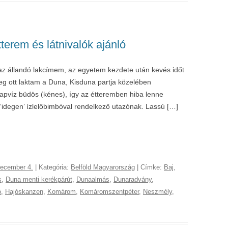
tterem és látnivalók ajánló
az állandó lakcímem, az egyetem kezdete után kevés időt
yleg ott laktam a Duna, Kisduna partja közelében
csapvíz büdös (kénes), így az étteremben hiba lenne
 ‘idegen’ ízlelőbimbóval rendelkező utazónak. Lassú […]
december 4.
| Kategória:
Belföld Magyarország
| Címke:
Baj
,
s
,
Duna menti kerékpárút
,
Dunaalmás
,
Dunaradvány
,
ó
,
Hajóskanzen
,
Komárom
,
Komáromszentpéter
,
Neszmély
,