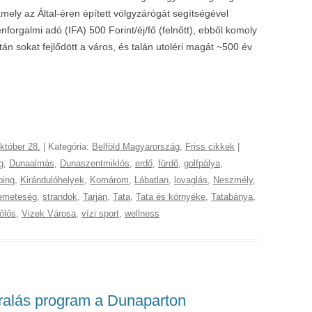
ly az Által-éren épített völgyzárógát segítségével
nforgalmi adó (IFA) 500 Forint/éj/fő (felnőtt), ebből komoly
án sokat fejlődött a város, és talán utoléri magát ~500 év
któber 28.
| Kategória:
Belföld Magyarország
,
Friss cikkek
|
g
,
Dunaalmás
,
Dunaszentmiklós
,
erdő
,
fürdő
,
golfpálya
,
ing
,
Kirándulóhelyek
,
Komárom
,
Lábatlan
,
lovaglás
,
Neszmély
,
emeteség
,
strandok
,
Tarján
,
Tata
,
Tata és környéke
,
Tatabánya
,
őlős
,
Vizek Városa
,
vízi sport
,
wellness
ralás program a Dunaparton