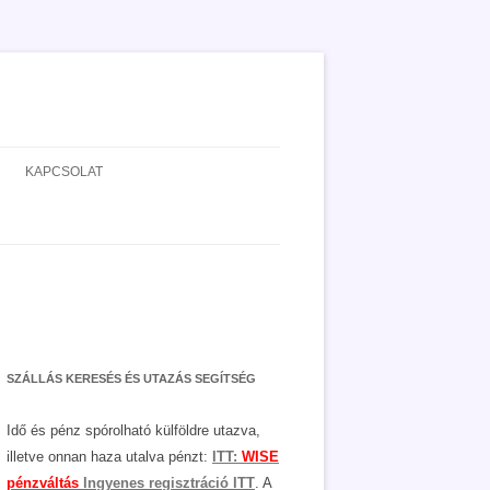
KAPCSOLAT
ADATVÉDELEM
JOGNYILATKOZAT
MÉDIAAJÁNLAT
SZÁLLÁS KERESÉS ÉS UTAZÁS SEGÍTSÉG
Idő és pénz spórolható külföldre utazva,
illetve onnan haza utalva pénzt:
ITT:
WISE
pénzváltás
Ingyenes regisztráció ITT
. A