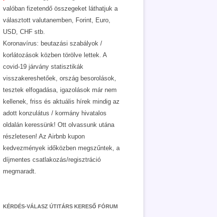
valóban fizetendő összegeket láthatjuk a
választott valutanemben, Forint, Euro,
USD, CHF stb.
Koronavírus: beutazási szabályok /
korlátozások közben törölve lettek. A
covid-19 járvány statisztikák
visszakereshetőek, ország besorolások,
tesztek elfogadása, igazolások már nem
kellenek, friss és aktuális hírek mindig az
adott konzulátus / kormány hivatalos
oldalán keressünk! Ott olvassunk utána
részletesen! Az Airbnb kupon
kedvezmények időközben megszűntek, a
díjmentes csatlakozás/regisztráció
megmaradt.
KÉRDÉS-VÁLASZ ÚTITÁRS KERESŐ FÓRUM