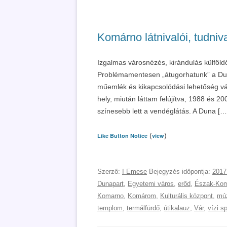
Komárno látnivalói, tudniv
Izgalmas városnézés, kirándulás külföl
Problémamentesen „átugorhatunk” a Duna 
műemlék és kikapcsolódási lehetőség vár
hely, miután láttam felújítva, 1988 és 20
színesebb lett a vendéglátás. A Duna […
(
)
Like Button Notice
view
Szerző:
I Emese
Bejegyzés időpontja:
2017
Dunapart
,
Egyetemi város
,
erőd
,
Észak-Ko
Komarno
,
Komárom
,
Kulturális központ
,
mú
templom
,
termálfürdő
,
útikalauz
,
Vár
,
vízi sp