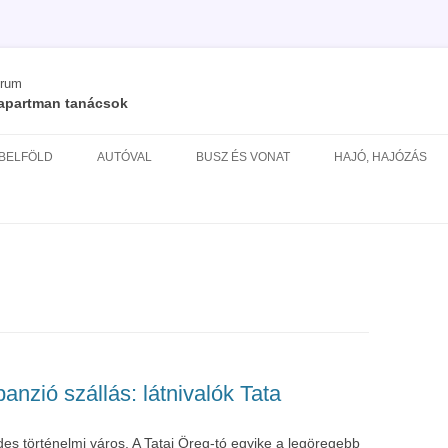
órum
/ apartman tanácsok
Kilépés
a
 BELFÖLD
AUTÓVAL
BUSZ ÉS VONAT
HAJÓ, HAJÓZÁS
tartalomba
ÉS
panzió szállás: látnivalók Tata
des történelmi város. A Tatai Öreg-tó egyike a legöregebb