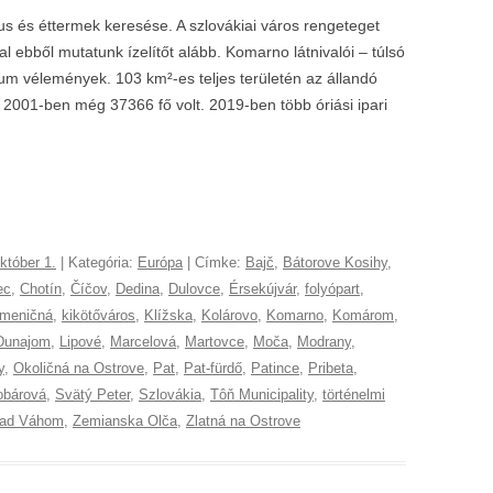
us és éttermek keresése. A szlovákiai város rengeteget
l ebből mutatunk ízelítőt alább. Komarno látnivalói – túlsó
m vélemények. 103 km²-es teljes területén az állandó
2001-ben még 37366 fő volt. 2019-ben több óriási ipari
któber 1.
| Kategória:
Európa
| Címke:
Bajč
,
Bátorove Kosihy
,
ec
,
Chotín
,
Číčov
,
Dedina
,
Dulovce
,
Érsekújvár
,
folyópart
,
meničná
,
kikötőváros
,
Klížska
,
Kolárovo
,
Komarno
,
Komárom
,
Dunajom
,
Lipové
,
Marcelová
,
Martovce
,
Moča
,
Modrany
,
y
,
Okoličná na Ostrove
,
Pat
,
Pat-fürdő
,
Patince
,
Pribeta
,
obárová
,
Svätý Peter
,
Szlovákia
,
Tôň Municipality
,
történelmi
nad Váhom
,
Zemianska Olča
,
Zlatná na Ostrove