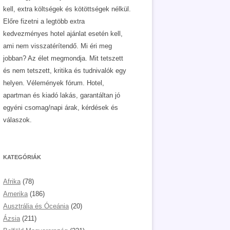
kell, extra költségek és kötöttségek nélkül.
Előre fizetni a legtöbb extra
kedvezményes hotel ajánlat esetén kell,
ami nem visszatérítendő. Mi éri meg
jobban? Az élet megmondja. Mit tetszett
és nem tetszett, kritika és tudnivalók egy
helyen. Vélemények fórum. Hotel,
apartman és kiadó lakás, garantáltan jó
egyéni csomag/napi árak, kérdések és
válaszok.
KATEGÓRIÁK
Afrika
(78)
Amerika
(186)
Ausztrália és Óceánia
(20)
Ázsia
(211)