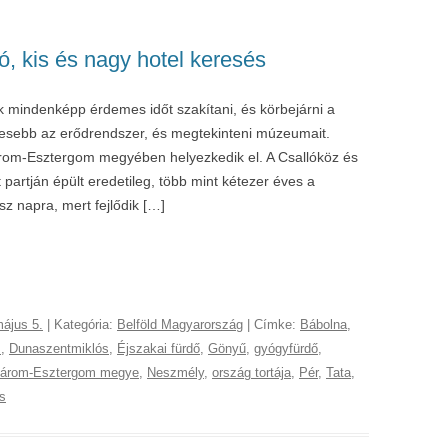
, kis és nagy hotel keresés
mindenképp érdemes időt szakítani, és körbejárni a
resebb az erődrendszer, és megtekinteni múzeumait.
m-Esztergom megyében helyezkedik el. A Csallóköz és
 partján épült eredetileg, több mint kétezer éves a
sz napra, mert fejlődik […]
ájus 5.
| Kategória:
Belföld Magyarország
| Címke:
Bábolna
,
s
,
Dunaszentmiklós
,
Éjszakai fürdő
,
Gönyű
,
gyógyfürdő
,
árom-Esztergom megye
,
Neszmély
,
ország tortája
,
Pér
,
Tata
,
s