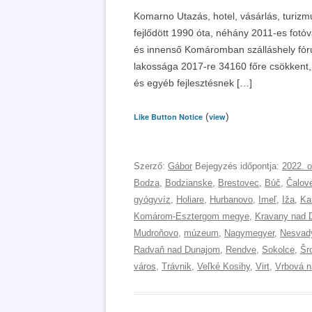
Komarno Utazás, hotel, vásárlás, turizm
fejlődött 1990 óta, néhány 2011-es fotóva
és innenső Komáromban szálláshely fóru
lakossága 2017-re 34160 főre csökkent, 
és egyéb fejlesztésnek […]
(
)
Like Button Notice
view
Szerző:
Gábor
Bejegyzés időpontja:
2022. o
Bodza
,
Bodzianske
,
Brestovec
,
Búč
,
Čalov
gyógyvíz
,
Holiare
,
Hurbanovo
,
Imeľ
,
Iža
,
Ka
Komárom-Esztergom megye
,
Kravany nad 
Mudroňovo
,
múzeum
,
Nagymegyer
,
Nesvad
Radvaň nad Dunajom
,
Rendve
,
Sokolce
,
Šr
város
,
Trávnik
,
Veľké Kosihy
,
Virt
,
Vrbová 