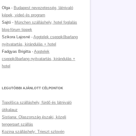
Olga
-
Budapest nevezetesség, látnivaló
képek, videó és program
Sajtó
-
München szálláshely, hotel foglalás
blog-fórum tippek
Szikora Lajosné
-
Aggtelek cseppkőbarlang
nyitvatartás, kirándulás + hotel
Fadgyas Brigitta
-
Aggtelek
cseppkőbarlang nyitvatartás, kirándulás +
hotel
LEGUTÓBBI AJÁNLOTT CÉLPONTOK
Topolšica szálláshely, fürdő és látnivaló
útikalauz
Sistiana: Olaszország északi, közeli
tengerpart szállás
Kozina szálláshely: Trieszt szlovén