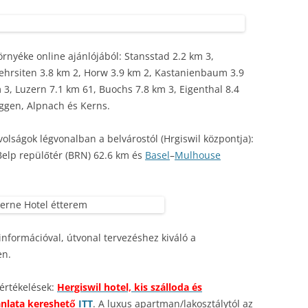
örnyéke online ajánlójából: Stansstad 2.2 km 3,
Kehrsiten 3.8 km 2, Horw 3.9 km 2, Kastanienbaum 3.9
 3, Luzern 7.1 km 61, Buochs 7.8 km 3, Eigenthal 8.4
ggen, Alpnach és Kerns.
olságok légvonalban a belvárostól (Hrgiswil központja):
Belp repülőtér (BRN) 62.6 km és
Basel
–
Mulhouse
nformációval, útvonal tervezéshez kiváló a
en.
 értékelések:
Hergiswil hotel, kis szálloda és
ánlata kereshető
ITT
. A luxus apartman/lakosztálytól az