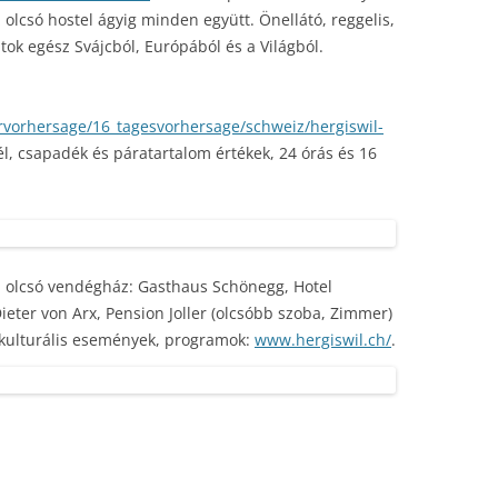
z olcsó hostel ágyig minden együtt. Önellátó, reggelis,
atok egész Svájcból, Európából és a Világból.
rvorhersage/16_tagesvorhersage/schweiz/hergiswil-
él, csapadék és páratartalom értékek, 24 órás és 16
en olcsó vendégház: Gasthaus Schönegg, Hotel
ieter von Arx, Pension Joller (olcsóbb szoba, Zimmer)
, kulturális események, programok:
www.hergiswil.ch/
.