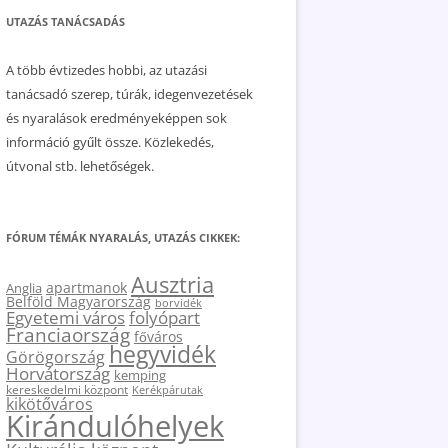
UTAZÁS TANÁCSADÁS
A több évtizedes hobbi, az utazási
tanácsadó szerep, túrák, idegenvezetések
és nyaralások eredményeképpen sok
információ gyűlt össze. Közlekedés,
útvonal stb. lehetőségek.
FÓRUM TÉMÁK NYARALÁS, UTAZÁS CIKKEK:
Ausztria
apartmanok
Anglia
Belföld Magyarország
borvidék
Egyetemi város
folyópart
Franciaország
főváros
hegyvidék
Görögország
Horvátország
kemping
kereskedelmi központ
Kerékpárutak
kikötőváros
Kirándulóhelyek