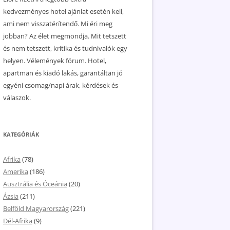
kedvezményes hotel ajánlat esetén kell,
ami nem visszatérítendő. Mi éri meg
jobban? Az élet megmondja. Mit tetszett
és nem tetszett, kritika és tudnivalók egy
helyen. Vélemények fórum. Hotel,
apartman és kiadó lakás, garantáltan jó
egyéni csomag/napi árak, kérdések és
válaszok.
KATEGÓRIÁK
Afrika
(78)
Amerika
(186)
Ausztrália és Óceánia
(20)
Ázsia
(211)
Belföld Magyarország
(221)
Dél-Afrika
(9)