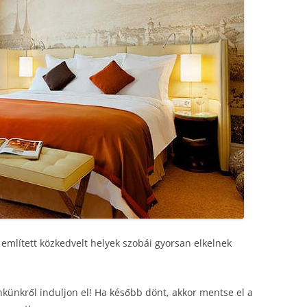
 említett közkedvelt helyek szobái gyorsan elkelnek
linkünkről induljon el! Ha később dönt, akkor mentse el a