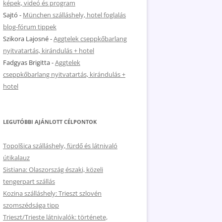
képek, videó és program
Sajtó
-
München szálláshely, hotel foglalás
blog-fórum tippek
Szikora Lajosné
-
Aggtelek cseppkőbarlang
nyitvatartás, kirándulás + hotel
Fadgyas Brigitta
-
Aggtelek
cseppkőbarlang nyitvatartás, kirándulás +
hotel
LEGUTÓBBI AJÁNLOTT CÉLPONTOK
Topolšica szálláshely, fürdő és látnivaló
útikalauz
Sistiana: Olaszország északi, közeli
tengerpart szállás
Kozina szálláshely: Trieszt szlovén
szomszédsága tipp
Trieszt/Trieste látnivalók: története,