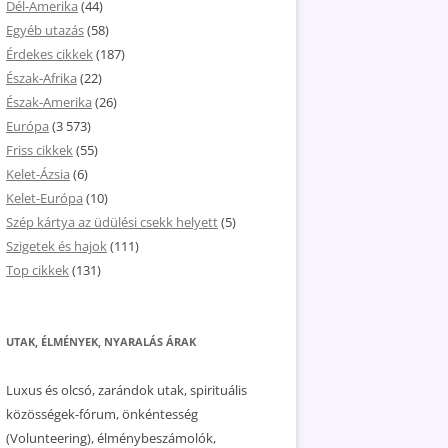
Dél-Amerika
(44)
Egyéb utazás
(58)
Érdekes cikkek
(187)
Észak-Afrika
(22)
Észak-Amerika
(26)
Európa
(3 573)
Friss cikkek
(55)
Kelet-Ázsia
(6)
Kelet-Európa
(10)
Szép kártya az üdülési csekk helyett
(5)
Szigetek és hajok
(111)
Top cikkek
(131)
UTAK, ÉLMÉNYEK, NYARALÁS ÁRAK
Luxus és olcsó, zarándok utak, spirituális
közösségek-fórum, önkéntesség
(Volunteering), élménybeszámolók,