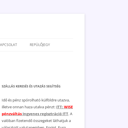
KAPCSOLAT
REPÜLŐJEGY
ADATVÉDELEM
JOGNYILATKOZAT
MÉDIAAJÁNLAT
SZÁLLÁS KERESÉS ÉS UTAZÁS SEGÍTSÉG
Idő és pénz spórolható külföldre utazva,
illetve onnan haza utalva pénzt:
ITT:
WISE
pénzváltás
Ingyenes regisztráció ITT
. A
valóban fizetendő összegeket láthatjuk a
választott valutanemben, Forint, Euro,