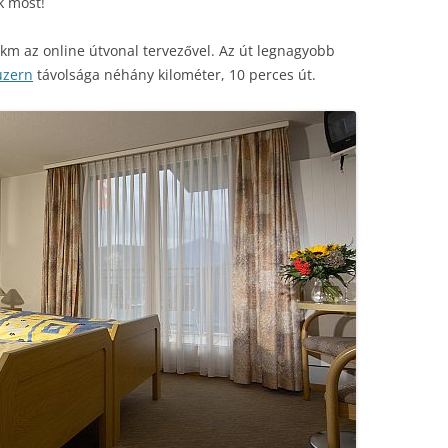
k most!
km az online útvonal tervezővel. Az út legnagyobb
uzern
távolsága néhány kilométer, 10 perces út.