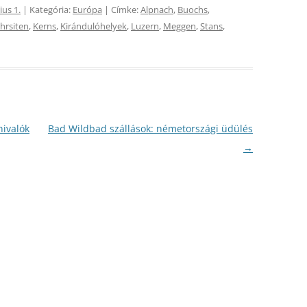
ius 1.
| Kategória:
Európa
| Címke:
Alpnach
,
Buochs
,
hrsiten
,
Kerns
,
Kirándulóhelyek
,
Luzern
,
Meggen
,
Stans
,
nivalók
Bad Wildbad szállások: németországi üdülés
→