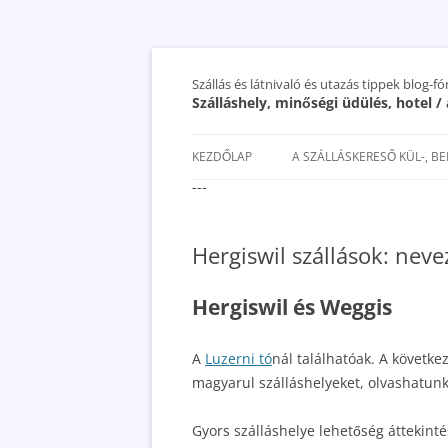
Szállás és látnivaló és utazás tippek blog-f
Szálláshely, minőségi üdülés, hotel 
KEZDŐLAP
A SZÁLLÁSKERESŐ KÜL-, B
---
SAN MARINO SZÁLLÁSOK ÉS
UTAZÁS OLCSÓBBAN 2018
Hergiswil szállások: nev
Hergiswil és Weggis
A
Luzerni tó
nál találhatóak. A követke
magyarul szálláshelyeket, olvashatunk
Gyors szálláshelye lehetőség áttekintés