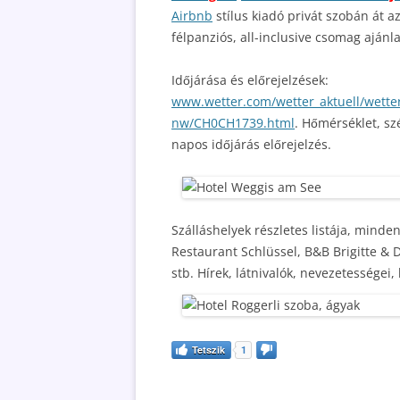
Airbnb
stílus kiadó privát szobán át a
félpanziós, all-inclusive csomag ajánl
Időjárása és előrejelzések:
www.wetter.com/wetter_aktuell/wette
nw/CH0CH1739.html
. Hőmérséklet, sz
napos időjárás előrejelzés.
Szálláshelyek részletes listája, mind
Restaurant Schlüssel, B&B Brigitte & D
stb. Hírek, látnivalók, nevezetességei
Tetszik
1