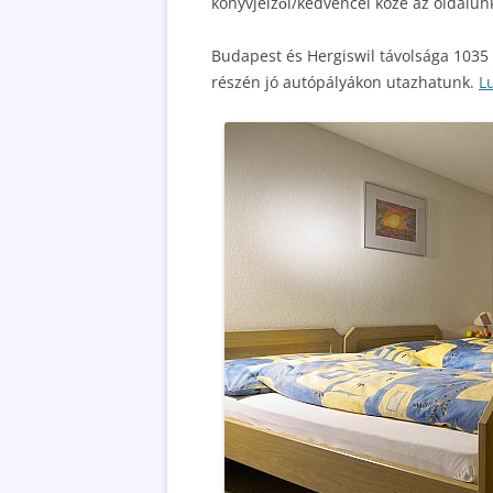
könyvjelzői/kedvencei közé az oldalun
Budapest és Hergiswil távolsága 1035 
részén jó autópályákon utazhatunk.
L