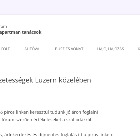
órum
/ apartman tanácsok
Kilépés
a
ELFÖLD
AUTÓVAL
BUSZ ÉS VONAT
HAJÓ, HAJÓZÁS
tartalomba
ezetességek Luzern közelében
ző piros linken keresztül tudunk jó áron foglalni
 fórum szerűen értékeléseket a szállodákról.
, árlekérdezés és díjmentes foglalás itt a piros linken: