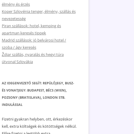
élmény és érzés
Koper Szlovénia tenger, élmény, szállás és
nevezetesség
Piran szállások: hotel, kemping és
apartman keresés tippek
Madrid szállások: jó belvárosi hotel /
szoba / ágy keresés
Ždiar szállás, nyaralás és hegyi túra
útvonal Szlovákia
AZ IDEGENVEZETŐ SEGÍT: REPÜLŐJEGY, BUSZ-
ÉS VONATJEGY: BUDAPEST, BÉCS (WIEN),
POZSONY (BRATISLAVA), LONDON STB.
INDULÁSSAL
Fizetni gyakran helyben, ott, érkezéskor
kell, extra költségek és kötöttségek nélkül.
Előre fizetni a legtöbb extra