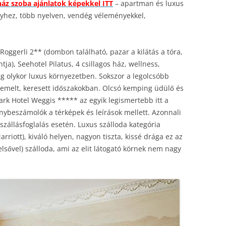
gház szoba ajánlatok képekkel ITT
– apartman és luxus
nyhez, több nyelven, vendég véleményekkel,
 Roggerli 2** (dombon található, pazar a kilátás a tóra,
ja), Seehotel Pilatus, 4 csillagos ház, wellness,
g olykor luxus környezetben. Sokszor a legolcsóbb
kiemelt, keresett időszakokban. Olcsó kemping üdülő és
ark Hotel Weggis ***** az egyik legismertebb itt a
ybeszámolók a térképek és leírások mellett. Azonnali
 szállásfoglalás esetén. Luxus szálloda kategória
riott), kiváló helyen, nagyon tiszta, kissé drága ez az
lsővel) szálloda, ami az elit látogató körnek nem nagy