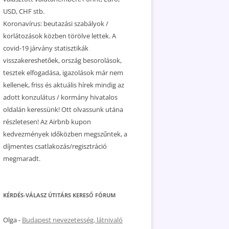
USD, CHF stb.
Koronavírus: beutazási szabályok /
korlátozások közben törölve lettek. A
covid-19 járvány statisztikák
visszakereshetőek, ország besorolások,
tesztek elfogadása, igazolások már nem
kellenek, friss és aktuális hírek mindig az
adott konzulátus / kormány hivatalos
oldalán keressünk! Ott olvassunk utána
részletesen! Az Airbnb kupon
kedvezmények időközben megszűntek, a
díjmentes csatlakozás/regisztráció
megmaradt.
KÉRDÉS-VÁLASZ ÚTITÁRS KERESŐ FÓRUM
Olga
-
Budapest nevezetesség, látnivaló