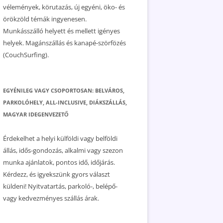
vélemények, körutazás, új egyéni, öko- és
örökzöld témák ingyenesen.
Munkásszálló helyett és mellett igényes
helyek. Magánszállás és kanapé-szörfözés
(CouchSurfing).
EGYÉNILEG VAGY CSOPORTOSAN: BELVÁROS,
PARKOLÓHELY, ALL-INCLUSIVE, DIÁKSZÁLLÁS,
MAGYAR IDEGENVEZETŐ
Érdekelhet a helyi külföldi vagy belföldi
állás, idős-gondozás, alkalmi vagy szezon
munka ajánlatok, pontos idő, időjárás.
Kérdezz, és igyekszünk gyors választ
küldeni! Nyitvatartás, parkoló-, belépő-
vagy kedvezményes szállás árak.