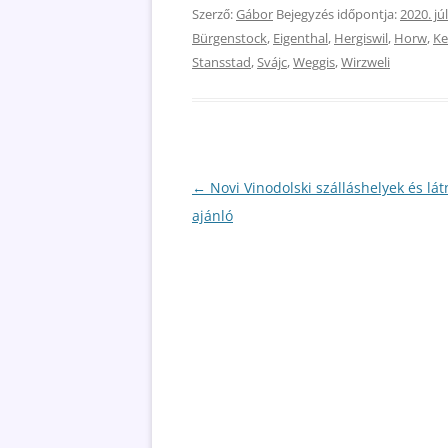
Szerző:
Gábor
Bejegyzés időpontja:
2020. júl
Bürgenstock
,
Eigenthal
,
Hergiswil
,
Horw
,
Ke
Stansstad
,
Svájc
,
Weggis
,
Wirzweli
Bejegyzés
←
Novi Vinodolski szálláshelyek és lát
navigáció
ajánló