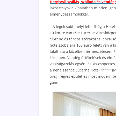
Hergiswil szállás, szálloda és vendé
lakosztályok a kínálatban minden igé
élménybeszámolókkal.
– A legolcsóbb helyi lehetőség a Hotel
10 km-re van tőle Lucerne városközpont
élőzene és táncos szórakozás lehetősé
hotelszoba ára 100 euró felett van a 
található a közelben természetesen. P
közelben. Vendég értékelések és élmén
visszaigazolás egyéni és kis csoportos
a Renaissance Lucerne Hotel 4**** (Mar
öreg (régies épület és most modern be
gond.