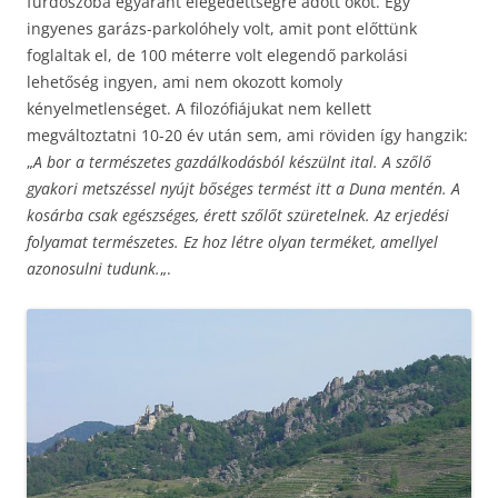
fürdőszoba egyaránt elégedettségre adott okot. Egy
ingyenes garázs-parkolóhely volt, amit pont előttünk
foglaltak el, de 100 méterre volt elegendő parkolási
lehetőség ingyen, ami nem okozott komoly
kényelmetlenséget. A filozófiájukat nem kellett
megváltoztatni 10-20 év után sem, ami röviden így hangzik:
„
A bor a természetes gazdálkodásból készülnt ital. A szőlő
gyakori metszéssel nyújt bőséges termést itt a Duna mentén. A
kosárba csak egészséges, érett szőlőt szüretelnek. Az erjedési
folyamat természetes. Ez hoz létre olyan terméket, amellyel
azonosulni tudunk.
„.