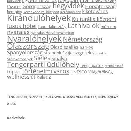
Franciaország
Egyetemi város
folyópart
borvidék
hegyvidék
Horvátország
Görögország
főváros
kikötőváros
kemping
kereskedelmi központ
Kerékpárutak
Kirándulóhelyek
Kulturális központ
Látnivalók
luxus hotel
Luxus lakosztály
múzeum
nyaralás
nyaralás Horvátországban
Nyaralóhelyek
Németország
Olaszország
Olcsó szállás
parkok
Spanyolország
szigetek
strandok
Svájc
Szlovákia
Síelés
Sípálya
Szórakozóhelyek
Tengerparti üdülőhely
tengerpartok
termálfürdő
történelmi város
tópart
UNESCO Világörökség
wellness
útikalauz
TENGERPART, VÍZPARTI, KUTYÁVAL UTAZÁS VÉLEMÉNYEK, REPÜLŐJEGY
ÁRAK
Kedveltek: