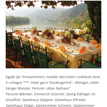
Egyéb (pl. Privatzimmer), további dürnsteini szállások neve:
3 csillagos ***: Hotel garni Stockingerhof – Weingut, Hotel
Sänger Blondel, Pension „Altes Rathaus”
Pension Böhmer, Emmerich Granner, Georg Edlinger im
Dinstlhof, Gästehaus Doppler, Gästehaus Elfriede,
Gästehaus Stöger, Gästezimmer Schmelz, Gästezimmer