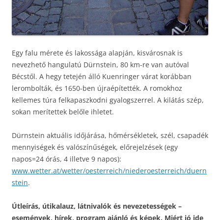
Egy falu mérete és lakossága alapján, kisvárosnak is
nevezhető hangulatú Dürnstein, 80 km-re van autóval
Bécstől. A hegy tetején álló Kuenringer várat korábban
lerombolták, és 1650-ben újraépítették. A romokhoz
kellemes túra felkapaszkodni gyalogszerrel. A kilátás szép,
sokan merítettek belőle ihletet.
Dürnstein aktuális időjárása, hőmérsékletek, szél, csapadék
mennyiségek és valószínűségek, előrejelzések (egy
napos=24 órás, 4 illetve 9 napos):
www.wetter.at/wetter/oesterreich/niederoesterreich/duern
stein
.
Útleírás, útikalauz, látnivalók és nevezetességek –
események, hírek, program ajánló és képek. Miért jó ide