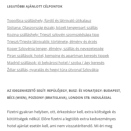
LEGUTÓBBI AJÁNLOTT CÉLPONTOK
Topolšica szálláshely, fürdő és látnivaló útikalauz
Sistiana: Olaszország északi, közeli tengerpart szállás
Kozina szálláshely: Trieszt szlovén szomszédsága tipp
Trieszt/Trieste látnivalók: története, élmény és érzés
Koper Szlovénia tenger, élmény, szállás és nevezetesség
Piran szállások: hotel, kemping és apartman keresés tippek
Madrid szállások: jó belvárosi hotel / szoba / ágy keresés
Ždiar szállás, nyaralás és hegyi túra útvonal Szlovákia
AZ IDEGENVEZETŐ SEGÍT: REPÜLŐJEGY, BUSZ- ÉS VONATJEGY: BUDAPEST,
BÉCS (WIEN), POZSONY (BRATISLAVA), LONDON STB. INDULÁSSAL
Fizetni gyakran helyben, ott, érkezéskor kell, extra költségek és
kötöttségek nélkül. Előre fizetni a legtöbb extra kedvezményes
hotel ajánlat esetén kell, ami nem visszatérítendő. Mi éri meg