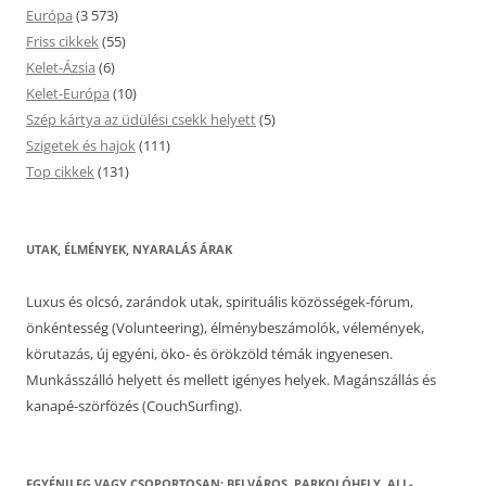
Európa
(3 573)
Friss cikkek
(55)
Kelet-Ázsia
(6)
Kelet-Európa
(10)
Szép kártya az üdülési csekk helyett
(5)
Szigetek és hajok
(111)
Top cikkek
(131)
UTAK, ÉLMÉNYEK, NYARALÁS ÁRAK
Luxus és olcsó, zarándok utak, spirituális közösségek-fórum,
önkéntesség (Volunteering), élménybeszámolók, vélemények,
körutazás, új egyéni, öko- és örökzöld témák ingyenesen.
Munkásszálló helyett és mellett igényes helyek. Magánszállás és
kanapé-szörfözés (CouchSurfing).
EGYÉNILEG VAGY CSOPORTOSAN: BELVÁROS, PARKOLÓHELY, ALL-