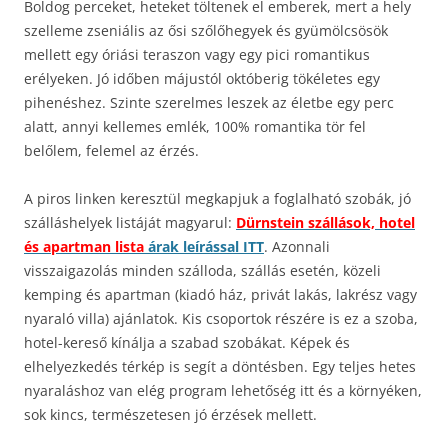
Boldog perceket, heteket töltenek el emberek, mert a hely
szelleme zseniális az ősi szőlőhegyek és gyümölcsösök
mellett egy óriási teraszon vagy egy pici romantikus
erélyeken. Jó időben májustól októberig tökéletes egy
pihenéshez. Szinte szerelmes leszek az életbe egy perc
alatt, annyi kellemes emlék, 100% romantika tör fel
belőlem, felemel az érzés.
A piros linken keresztül megkapjuk a foglalható szobák, jó
szálláshelyek listáját magyarul:
Dürnstein szállások, hotel
és apartman lista
árak leírással ITT
. Azonnali
visszaigazolás minden szálloda, szállás esetén, közeli
kemping és apartman (kiadó ház, privát lakás, lakrész vagy
nyaraló villa) ajánlatok. Kis csoportok részére is ez a szoba,
hotel-kereső kínálja a szabad szobákat. Képek és
elhelyezkedés térkép is segít a döntésben. Egy teljes hetes
nyaraláshoz van elég program lehetőség itt és a környéken,
sok kincs, természetesen jó érzések mellett.