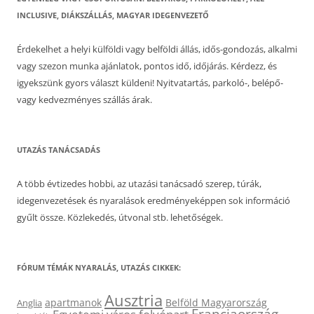
INCLUSIVE, DIÁKSZÁLLÁS, MAGYAR IDEGENVEZETŐ
Érdekelhet a helyi külföldi vagy belföldi állás, idős-gondozás, alkalmi
vagy szezon munka ajánlatok, pontos idő, időjárás. Kérdezz, és
igyekszünk gyors választ küldeni! Nyitvatartás, parkoló-, belépő-
vagy kedvezményes szállás árak.
UTAZÁS TANÁCSADÁS
A több évtizedes hobbi, az utazási tanácsadó szerep, túrák,
idegenvezetések és nyaralások eredményeképpen sok információ
gyűlt össze. Közlekedés, útvonal stb. lehetőségek.
FÓRUM TÉMÁK NYARALÁS, UTAZÁS CIKKEK:
Ausztria
apartmanok
Belföld Magyarország
Anglia