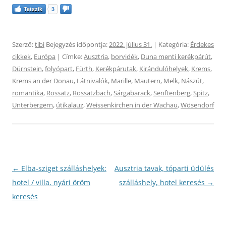
Tetszik
3
Szerző:
tibi
Bejegyzés időpontja:
2022. július 31.
| Kategória:
Érdekes
cikkek
,
Európa
| Címke:
Ausztria
,
borvidék
,
Duna menti kerékpárút
,
Dürnstein
,
folyópart
,
Fürth
,
Kerékpárutak
,
Kirándulóhelyek
,
Krems
,
Krems an der Donau
,
Látnivalók
,
Marille
,
Mautern
,
Melk
,
Nászút
,
romantika
,
Rossatz
,
Rossatzbach
,
Sárgabarack
,
Senftenberg
,
Spitz
,
Unterbergern
,
útikalauz
,
Weissenkirchen in der Wachau
,
Wösendorf
Bejegyzés
←
Elba-sziget szálláshelyek:
Ausztria tavak, tóparti üdülés
navigáció
hotel / villa, nyári öröm
szálláshely, hotel keresés
→
keresés