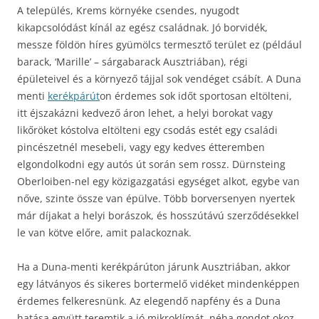
A település, Krems környéke csendes, nyugodt
kikapcsolódást kínál az egész családnak. Jó borvidék,
messze földön híres gyümölcs termesztő terület ez (például
barack, ‘Marille’ – sárgabarack Ausztriában), régi
épületeivel és a környező tájjal sok vendéget csábít. A Duna
menti
kerékpárút
on érdemes sok időt sportosan eltölteni,
itt éjszakázni kedvező áron lehet, a helyi borokat vagy
likőröket kóstolva eltölteni egy csodás estét egy családi
pincészetnél mesebeli, vagy egy kedves étteremben
elgondolkodni egy autós út során sem rossz. Dürnsteing
Oberloiben-nel egy közigazgatási egységet alkot, egybe van
nőve, szinte össze van épülve. Több borversenyen nyertek
már díjakat a helyi borászok, és hosszútávú szerződésekkel
le van kötve előre, amit palackoznak.
Ha a Duna-menti kerékpárúton járunk Ausztriában, akkor
egy látványos és sikeres bortermelő vidéket mindenképpen
érdemes felkeresnünk. Az elegendő napfény és a Duna
hatása együtt teremtik a jó mikroklímát, néha gondot okoz