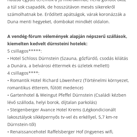
a túl sok csapadék, de hosszútávon mesés sikerekről
számolhatnak be. Erődített apátságok, várak koronázzák a
Duna menti hegyeket, dombokat mindkét oldalon.
A vendég-fórum vélemények alapján népszerű szállások,
kiemelten kedvelt dürnsteini hotelek:
5 csillagos*****:
• Hotel Schloss Dürnstein (Szauna, gőzfürdő, csodás kilátás
a Dunára, a belvárosi éttermek és üzletek mellett)
4 csillagos****:
• Romantik Hotel Richard Löwenherz (Történelmi környezet,
romantikus étterem, fűtött medence)
• Gartenhotel & Weingut Pfeffel Dürnstein (Családi kézben
lévő szálloda, helyi borok, díjtalan parkolás)
• Steigenberger Avance Hotel Krems (Légkondicionált
lakosztályok síkképernyős tv-vel és erkéllyel, 5,7 km-re
Dürnstein-től)
• Renaissancehotel Raffelsberger Hof (Ingyenes wifi,