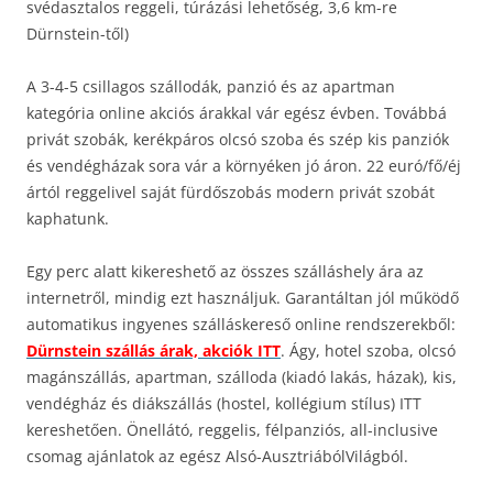
svédasztalos reggeli, túrázási lehetőség, 3,6 km-re
Dürnstein-től)
A 3-4-5 csillagos szállodák, panzió és az apartman
kategória online akciós árakkal vár egész évben. Továbbá
privát szobák, kerékpáros olcsó szoba és szép kis panziók
és vendégházak sora vár a környéken jó áron. 22 euró/fő/éj
ártól reggelivel saját fürdőszobás modern privát szobát
kaphatunk.
Egy perc alatt kikereshető az összes szálláshely ára az
internetről, mindig ezt használjuk. Garantáltan jól működő
automatikus ingyenes szálláskereső online rendszerekből:
Dürnstein szállás árak, akciók ITT
. Ágy, hotel szoba, olcsó
magánszállás, apartman, szálloda (kiadó lakás, házak), kis,
vendégház és diákszállás (hostel, kollégium stílus) ITT
kereshetően. Önellátó, reggelis, félpanziós, all-inclusive
csomag ajánlatok az egész Alsó-AusztriábólVilágból.