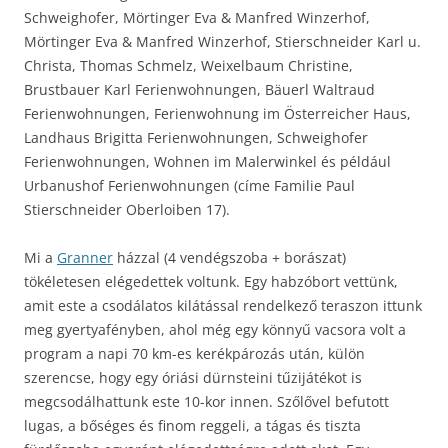
Schweighofer, Mörtinger Eva & Manfred Winzerhof,
Mörtinger Eva & Manfred Winzerhof, Stierschneider Karl u.
Christa, Thomas Schmelz, Weixelbaum Christine,
Brustbauer Karl Ferienwohnungen, Bäuerl Waltraud
Ferienwohnungen, Ferienwohnung im Österreicher Haus,
Landhaus Brigitta Ferienwohnungen, Schweighofer
Ferienwohnungen, Wohnen im Malerwinkel és például
Urbanushof Ferienwohnungen (címe Familie Paul
Stierschneider Oberloiben 17).
Mi a
Granner
házzal (4 vendégszoba + borászat)
tökéletesen elégedettek voltunk. Egy habzóbort vettünk,
amit este a csodálatos kilátással rendelkező teraszon ittunk
meg gyertyafényben, ahol még egy könnyű vacsora volt a
program a napi 70 km-es kerékpározás után, külön
szerencse, hogy egy óriási dürnsteini tűzijátékot is
megcsodálhattunk este 10-kor innen. Szőlővel befutott
lugas, a bőséges és finom reggeli, a tágas és tiszta