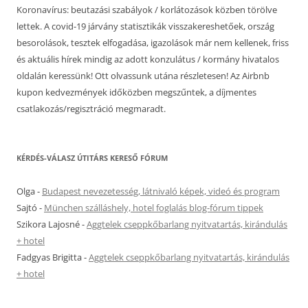
Koronavírus: beutazási szabályok / korlátozások közben törölve
lettek. A covid-19 járvány statisztikák visszakereshetőek, ország
besorolások, tesztek elfogadása, igazolások már nem kellenek, friss
és aktuális hírek mindig az adott konzulátus / kormány hivatalos
oldalán keressünk! Ott olvassunk utána részletesen! Az Airbnb
kupon kedvezmények időközben megszűntek, a díjmentes
csatlakozás/regisztráció megmaradt.
KÉRDÉS-VÁLASZ ÚTITÁRS KERESŐ FÓRUM
Olga
-
Budapest nevezetesség, látnivaló képek, videó és program
Sajtó
-
München szálláshely, hotel foglalás blog-fórum tippek
Szikora Lajosné
-
Aggtelek cseppkőbarlang nyitvatartás, kirándulás
+ hotel
Fadgyas Brigitta
-
Aggtelek cseppkőbarlang nyitvatartás, kirándulás
+ hotel