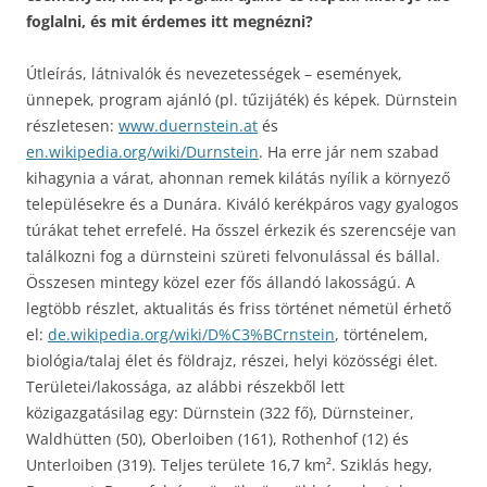
foglalni, és mit érdemes itt megnézni?
Útleírás, látnivalók és nevezetességek – események,
ünnepek, program ajánló (pl. tűzijáték) és képek. Dürnstein
részletesen:
www.duernstein.at
és
en.wikipedia.org/wiki/Durnstein
. Ha erre jár nem szabad
kihagynia a várat, ahonnan remek kilátás nyílik a környező
településekre és a Dunára. Kiváló kerékpáros vagy gyalogos
túrákat tehet errefelé. Ha ősszel érkezik és szerencséje van
találkozni fog a dürnsteini szüreti felvonulással és bállal.
Összesen mintegy közel ezer fős állandó lakosságú. A
legtöbb részlet, aktualitás és friss történet németül érhető
el:
de.wikipedia.org/wiki/D%C3%BCrnstein
, történelem,
biológia/talaj élet és földrajz, részei, helyi közösségi élet.
Területei/lakossága, az alábbi részekből lett
közigazgatásilag egy: Dürnstein (322 fő), Dürnsteiner,
Waldhütten (50), Oberloiben (161), Rothenhof (12) és
Unterloiben (319). Teljes területe 16,7 km². Sziklás hegy,