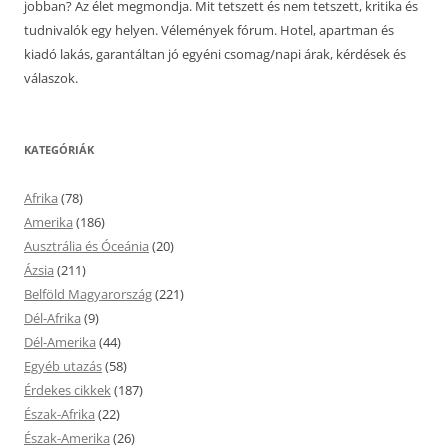
jobban? Az élet megmondja. Mit tetszett és nem tetszett, kritika és
tudnivalók egy helyen. Vélemények fórum. Hotel, apartman és
kiadó lakás, garantáltan jó egyéni csomag/napi árak, kérdések és
válaszok.
KATEGÓRIÁK
Afrika
(78)
Amerika
(186)
Ausztrália és Óceánia
(20)
Ázsia
(211)
Belföld Magyarország
(221)
Dél-Afrika
(9)
Dél-Amerika
(44)
Egyéb utazás
(58)
Érdekes cikkek
(187)
Észak-Afrika
(22)
Észak-Amerika
(26)