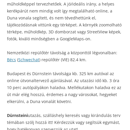
műholdképpel tervezhetőek. A jó/ideális irány, a helyes
kerékpárút nem mindig volt így megtalálható online, a
Duna vonala segített, és nem tévedhettünk el,
tájékozódásnak vittünk egy térképet. A környék zoomolható
térképe, műholdkép, 3D domborzat vagy StreetView képek,
fotók, kiváló minőségben a GoogleMaps-on.
Nemzetközi repülőtér távolság a központtól légvonalban:
Bécs
(
Schwechat
) repülőtér (VIE) 82.4 km.
Budapest és Dürnstein távolsága kb. 325 km autóval az
online útvonaltervező ajánlásával. Az utazási idő kb. 3 óra
10 perc autópályákon haladva. Mellékutakon haladva ez az
út már elég hosszú, érdemes a nagy városokat, hegyeket
elkerülni, a Duna vonalát követni.
Dürnsteini
utazás, szálláshely keresés vagy kirándulás terv
témában szólj hozzá itt! Kérdezzük vagy segítsük egymást,
hogy hatékonyan szervezzük az utat!