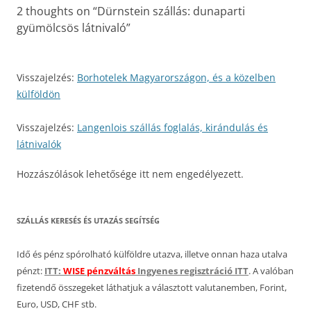
2 thoughts on “
Dürnstein szállás: dunaparti
gyümölcsös látnivaló
”
Visszajelzés:
Borhotelek Magyarországon, és a közelben
külföldön
Visszajelzés:
Langenlois szállás foglalás, kirándulás és
látnivalók
Hozzászólások lehetősége itt nem engedélyezett.
SZÁLLÁS KERESÉS ÉS UTAZÁS SEGÍTSÉG
Idő és pénz spórolható külföldre utazva, illetve onnan haza utalva
pénzt:
ITT:
WISE pénzváltás
Ingyenes regisztráció ITT
. A valóban
fizetendő összegeket láthatjuk a választott valutanemben, Forint,
Euro, USD, CHF stb.