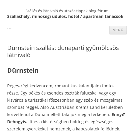
Szállás és látnivaló és utazás tippek blog-fórum
Szálláshely, minőségi üdülés, hotel / apartman tanácsok
---
Kilépés
MENÜ
a
tartalomba
Dürnstein szállás: dunaparti gyümölcsös
látnivaló
Dürnstein
Réges-régi kedvencem, romantikus kalandjaim fontos
része. Egy békés és csendes osztrák falucska, vagy egy
kisváros a turisztikai főszezonban egy szép és mozgalmas
szombat reggel. Alsó-Ausztriában Krems-Land kerületben
közvetlenül a Duna mellett találjuk meg a térképen.
Ennyi?
Dehogyis.
Itt és a kistérségben boldog és egészséges
szerelem gyerekeket nemzenek, a kapcsolatok fejlődnek.