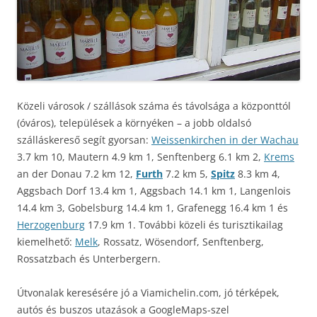
Közeli városok / szállások száma és távolsága a központtól
(óváros), települések a környéken – a jobb oldalsó
szálláskereső segít gyorsan:
Weissenkirchen in der Wachau
3.7 km 10, Mautern 4.9 km 1, Senftenberg 6.1 km 2,
Krems
an der Donau 7.2 km 12,
Furth
7.2 km 5,
Spitz
8.3 km 4,
Aggsbach Dorf 13.4 km 1, Aggsbach 14.1 km 1, Langenlois
14.4 km 3, Gobelsburg 14.4 km 1, Grafenegg 16.4 km 1 és
Herzogenburg
17.9 km 1. További közeli és turisztikailag
kiemelhető:
Melk
, Rossatz, Wösendorf, Senftenberg,
Rossatzbach és Unterbergern.
Útvonalak keresésére jó a Viamichelin.com, jó térképek,
autós és buszos utazások a GoogleMaps-szel