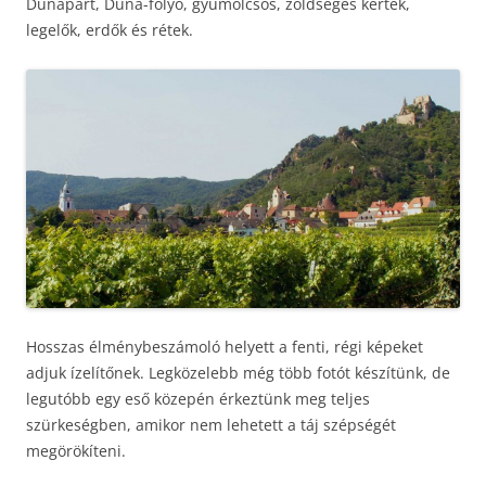
Dunapart, Duna-folyó, gyümölcsös, zöldséges kertek,
legelők, erdők és rétek.
Hosszas élménybeszámoló helyett a fenti, régi képeket
adjuk ízelítőnek. Legközelebb még több fotót készítünk, de
legutóbb egy eső közepén érkeztünk meg teljes
szürkeségben, amikor nem lehetett a táj szépségét
megörökíteni.