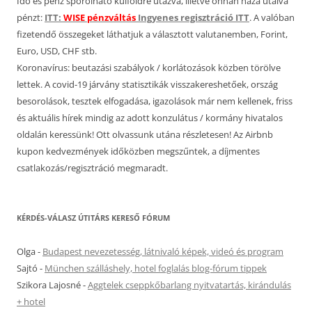
Idő és pénz spórolható külföldre utazva, illetve onnan haza utalva
pénzt:
ITT:
WISE pénzváltás
Ingyenes regisztráció ITT
. A valóban
fizetendő összegeket láthatjuk a választott valutanemben, Forint,
Euro, USD, CHF stb.
Koronavírus: beutazási szabályok / korlátozások közben törölve
lettek. A covid-19 járvány statisztikák visszakereshetőek, ország
besorolások, tesztek elfogadása, igazolások már nem kellenek, friss
és aktuális hírek mindig az adott konzulátus / kormány hivatalos
oldalán keressünk! Ott olvassunk utána részletesen! Az Airbnb
kupon kedvezmények időközben megszűntek, a díjmentes
csatlakozás/regisztráció megmaradt.
KÉRDÉS-VÁLASZ ÚTITÁRS KERESŐ FÓRUM
Olga
-
Budapest nevezetesség, látnivaló képek, videó és program
Sajtó
-
München szálláshely, hotel foglalás blog-fórum tippek
Szikora Lajosné
-
Aggtelek cseppkőbarlang nyitvatartás, kirándulás
+ hotel