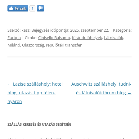
Tetszik
1
Szerző:
kaszi
Bejegyzés időpontja:
2025. szeptember 22.
| Kategória:
Európa
| Címke:
Cinisello Balsamo
,
Kirándulóhelyek
,
Látnivalók
,
Milánó
,
Olaszország
,
repülőtéri transzfer
Bejegyzés
←
Lazise szálláshely: hotel
Auschwitz szálláshely: tudni-
navigáció
blog, utazás tipp télen-
és látnivalók fórum blog
→
nyáron
SZÁLLÁS KERESÉS ÉS UTAZÁS SEGÍTSÉG