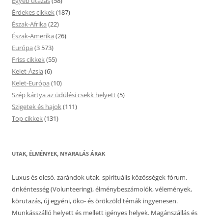
Egyéb utazás
(58)
Érdekes cikkek
(187)
Észak-Afrika
(22)
Észak-Amerika
(26)
Európa
(3 573)
Friss cikkek
(55)
Kelet-Ázsia
(6)
Kelet-Európa
(10)
Szép kártya az üdülési csekk helyett
(5)
Szigetek és hajok
(111)
Top cikkek
(131)
UTAK, ÉLMÉNYEK, NYARALÁS ÁRAK
Luxus és olcsó, zarándok utak, spirituális közösségek-fórum,
önkéntesség (Volunteering), élménybeszámolók, vélemények,
körutazás, új egyéni, öko- és örökzöld témák ingyenesen.
Munkásszálló helyett és mellett igényes helyek. Magánszállás és