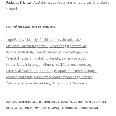
Fadgyas Brigitta
-
Aggtelek cseppkőbarlang nyitvatartás, kirándulás
+ hotel
LEGUTÓBBI AJÁNLOTT CÉLPONTOK
Topolšica szálláshely, fürdő és látnivaló útikalauz
Sistiana: Olaszország északi, közeli tengerpart szállás
Kozina szálláshely: Trieszt szlovén szomszédsága tipp
Trieszt/Trieste látnivalók: története, élmény és érzés
Koper Szlovénia tenger, élmény, szállás és nevezetesség
Piran szállások: hotel, kemping és apartman keresés tippek
Madrid szállások: jó belvárosi hotel / szoba / ágy keresés
Ždiar szállás, nyaralás és hegyi túra útvonal Szlovákia
AZ IDEGENVEZETŐ SEGÍT: REPÜLŐJEGY, BUSZ- ÉS VONATJEGY: BUDAPEST,
BÉCS (WIEN), POZSONY (BRATISLAVA), LONDON STB. INDULÁSSAL