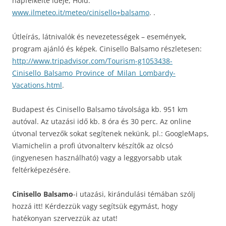
napfelkelte ideje, Hold:
www.ilmeteo.it/meteo/cinisello+balsamo
. .
Útleírás, látnivalók és nevezetességek – események,
program ajánló és képek. Cinisello Balsamo részletesen:
http://www.tripadvisor.com/Tourism-g1053438-
Cinisello_Balsamo_Province_of_Milan_Lombardy-
Vacations.html
.
Budapest és Cinisello Balsamo távolsága kb. 951 km
autóval. Az utazási idő kb. 8 óra és 30 perc. Az online
útvonal tervezők sokat segítenek nekünk, pl.: GoogleMaps,
Viamichelin a profi útvonalterv készítők az olcsó
(ingyenesen használható) vagy a leggyorsabb utak
feltérképezésére.
Cinisello Balsamo
-i utazási, kirándulási témában szólj
hozzá itt! Kérdezzük vagy segítsük egymást, hogy
hatékonyan szervezzük az utat!