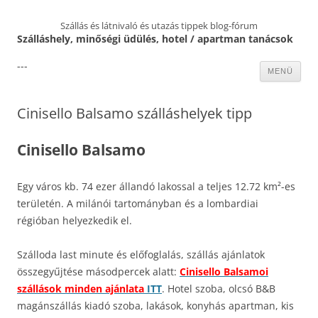
Szállás és látnivaló és utazás tippek blog-fórum
Szálláshely, minőségi üdülés, hotel / apartman tanácsok
---
Kilépés
MENÜ
a
tartalomba
Cinisello Balsamo szálláshelyek tipp
Cinisello Balsamo
Egy város kb. 74 ezer állandó lakossal a teljes 12.72 km²-es
területén. A milánói tartományban és a lombardiai
régióban helyezkedik el.
Szálloda last minute és előfoglalás, szállás ajánlatok
összegyűjtése másodpercek alatt:
Cinisello Balsamoi
szállások minden ajánlata
ITT
. Hotel szoba, olcsó B&B
magánszállás kiadó szoba, lakások, konyhás apartman, kis