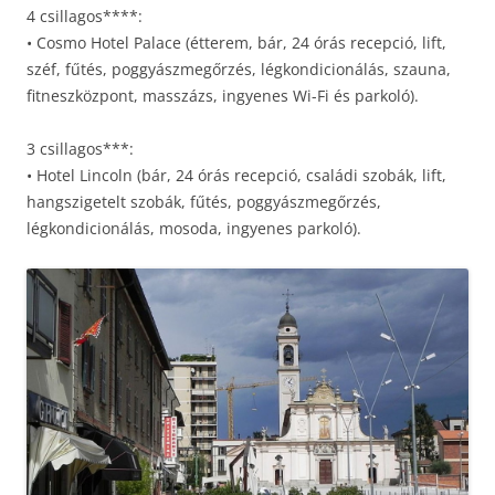
4 csillagos****:
• Cosmo Hotel Palace (étterem, bár, 24 órás recepció, lift,
széf, fűtés, poggyászmegőrzés, légkondicionálás, szauna,
fitneszközpont, masszázs, ingyenes Wi-Fi és parkoló).
3 csillagos***:
• Hotel Lincoln (bár, 24 órás recepció, családi szobák, lift,
hangszigetelt szobák, fűtés, poggyászmegőrzés,
légkondicionálás, mosoda, ingyenes parkoló).