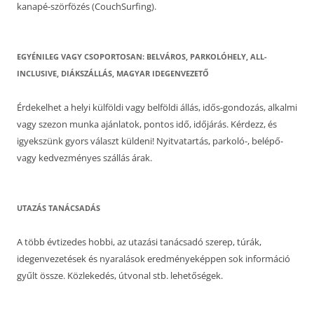
kanapé-szörfözés (CouchSurfing).
EGYÉNILEG VAGY CSOPORTOSAN: BELVÁROS, PARKOLÓHELY, ALL-
INCLUSIVE, DIÁKSZÁLLÁS, MAGYAR IDEGENVEZETŐ
Érdekelhet a helyi külföldi vagy belföldi állás, idős-gondozás, alkalmi
vagy szezon munka ajánlatok, pontos idő, időjárás. Kérdezz, és
igyekszünk gyors választ küldeni! Nyitvatartás, parkoló-, belépő-
vagy kedvezményes szállás árak.
UTAZÁS TANÁCSADÁS
A több évtizedes hobbi, az utazási tanácsadó szerep, túrák,
idegenvezetések és nyaralások eredményeképpen sok információ
gyűlt össze. Közlekedés, útvonal stb. lehetőségek.