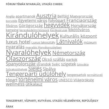
FÓRUM TÉMÁK NYARALÁS, UTAZÁS CIKKEK:
Ausztria
apartmanok
Belföld Magyarország
Anglia
Franciaország
Egyetemi város
folyópart
borvidék
hegyvidék
Horvátország
Görögország
főváros
kikötőváros
kemping
kereskedelmi központ
Kerékpárutak
Kirándulóhelyek
Kulturális központ
Látnivalók
luxus hotel
Luxus lakosztály
múzeum
nyaralás
nyaralás Horvátországban
Nyaralóhelyek
Németország
Olaszország
Olcsó szállás
parkok
Spanyolország
szigetek
strandok
Svájc
Szlovákia
Síelés
Sípálya
Szórakozóhelyek
Tengerparti üdülőhely
tengerpartok
termálfürdő
történelmi város
tópart
UNESCO Világörökség
wellness
útikalauz
TENGERPART, VÍZPARTI, KUTYÁVAL UTAZÁS VÉLEMÉNYEK, REPÜLŐJEGY
ÁRAK