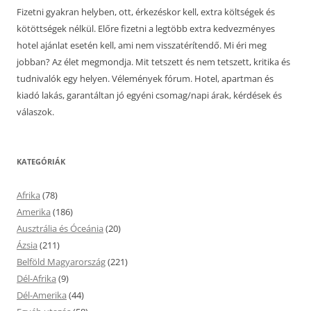
Fizetni gyakran helyben, ott, érkezéskor kell, extra költségek és
kötöttségek nélkül. Előre fizetni a legtöbb extra kedvezményes
hotel ajánlat esetén kell, ami nem visszatérítendő. Mi éri meg
jobban? Az élet megmondja. Mit tetszett és nem tetszett, kritika és
tudnivalók egy helyen. Vélemények fórum. Hotel, apartman és
kiadó lakás, garantáltan jó egyéni csomag/napi árak, kérdések és
válaszok.
KATEGÓRIÁK
Afrika
(78)
Amerika
(186)
Ausztrália és Óceánia
(20)
Ázsia
(211)
Belföld Magyarország
(221)
Dél-Afrika
(9)
Dél-Amerika
(44)