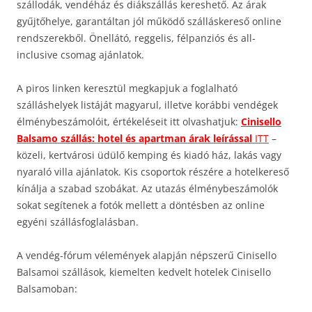
szállodák, vendéház és diákszállás kereshető. Az árak
gyűjtőhelye, garantáltan jól működő szálláskereső online
rendszerekből. Önellátó, reggelis, félpanziós és all-
inclusive csomag ajánlatok.
A piros linken keresztül megkapjuk a foglalható
szálláshelyek listáját magyarul, illetve korábbi vendégek
élménybeszámolóit, értékeléseit itt olvashatjuk:
Cinisello
Balsamo szállás: hotel és apartman árak leírással
ITT
–
közeli, kertvárosi üdülő kemping és kiadó ház, lakás vagy
nyaraló villa ajánlatok. Kis csoportok részére a hotelkereső
kínálja a szabad szobákat. Az utazás élménybeszámolók
sokat segítenek a fotók mellett a döntésben az online
egyéni szállásfoglalásban.
A vendég-fórum vélemények alapján népszerű Cinisello
Balsamoi szállások, kiemelten kedvelt hotelek Cinisello
Balsamoban: