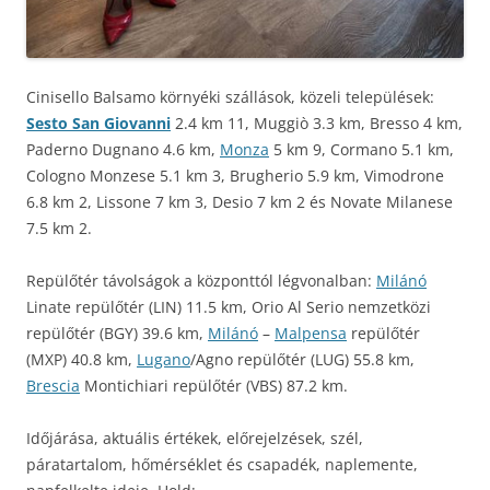
Cinisello Balsamo környéki szállások, közeli települések:
Sesto San Giovanni
2.4 km 11, Muggiò 3.3 km, Bresso 4 km,
Paderno Dugnano 4.6 km,
Monza
5 km 9, Cormano 5.1 km,
Cologno Monzese 5.1 km 3, Brugherio 5.9 km, Vimodrone
6.8 km 2, Lissone 7 km 3, Desio 7 km 2 és Novate Milanese
7.5 km 2.
Repülőtér távolságok a központtól légvonalban:
Milánó
Linate repülőtér (LIN) 11.5 km, Orio Al Serio nemzetközi
repülőtér (BGY) 39.6 km,
Milánó
–
Malpensa
repülőtér
(MXP) 40.8 km,
Lugano
/Agno repülőtér (LUG) 55.8 km,
Brescia
Montichiari repülőtér (VBS) 87.2 km.
Időjárása, aktuális értékek, előrejelzések, szél,
páratartalom, hőmérséklet és csapadék, naplemente,