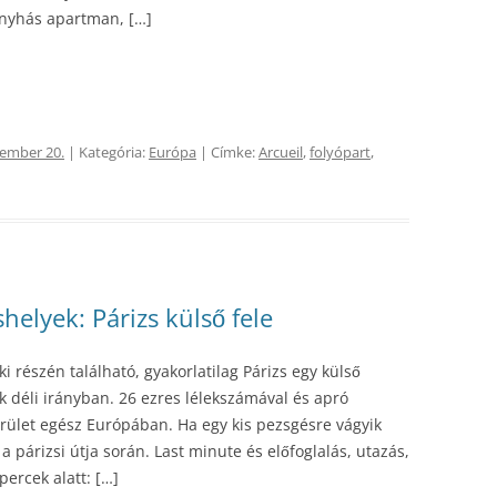
onyhás apartman, […]
cember 20.
| Kategória:
Európa
| Címke:
Arcueil
,
folyópart
,
helyek: Párizs külső fele
i részén található, gyakorlatilag Párizs egy külső
ik déli irányban. 26 ezres lélekszámával és apró
terület egész Európában. Ha egy kis pezsgésre vágyik
 a párizsi útja során. Last minute és előfoglalás, utazás,
ercek alatt: […]