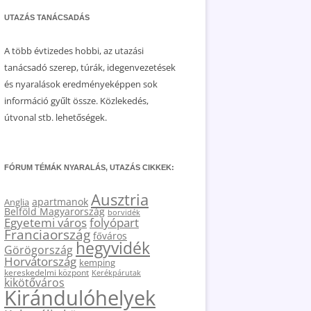
UTAZÁS TANÁCSADÁS
A több évtizedes hobbi, az utazási
tanácsadó szerep, túrák, idegenvezetések
és nyaralások eredményeképpen sok
információ gyűlt össze. Közlekedés,
útvonal stb. lehetőségek.
FÓRUM TÉMÁK NYARALÁS, UTAZÁS CIKKEK:
Ausztria
apartmanok
Anglia
Belföld Magyarország
borvidék
Egyetemi város
folyópart
Franciaország
főváros
hegyvidék
Görögország
Horvátország
kemping
kereskedelmi központ
Kerékpárutak
kikötőváros
Kirándulóhelyek