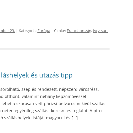
mber 23.
| Kategória:
Európa
| Címke:
Franciaország
,
Ivry-sur-
láshelyek és utazás tipp
 sorolható, szép és rendezett, népszerű városrész.
d otthont, valamint néhány képzőművészeti
ly lehet a szorosan vett párizsi belvároson kívül szállást
rneten egyénileg szállást keresni és foglalni. A piros
ó szálláshelyek listáját magyarul és […]