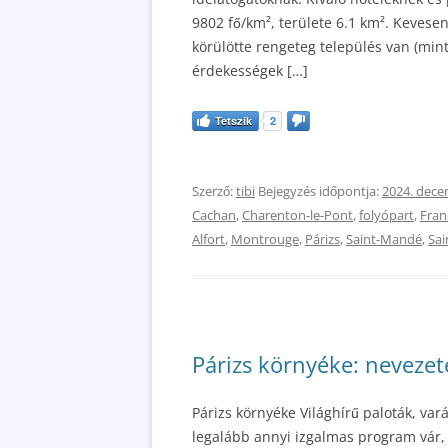
9802 fő/km², területe 6.1 km². Kevesen
körülötte rengeteg település van (min
érdekességek […]
Tetszik
2
Szerző:
tibi
Bejegyzés időpontja:
2024. dece
Cachan
,
Charenton-le-Pont
,
folyópart
,
Fran
Alfort
,
Montrouge
,
Párizs
,
Saint-Mandé
,
Sai
Párizs környéke: nevezet
Párizs környéke Világhírű paloták, var
legalább annyi izgalmas program vár,