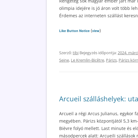
Rengeteg sok magyar ember járt már i
olimpia idejére is jó áron volt több le
Érdemes az interneten szállást keresn
(
)
Like Button Notice
view
Szerző:
tibi
Bejegyzés időpontja:
2024. márci
Seine
,
Le Kremlin-Bicêtre
,
Párizs
,
Párizs kör
Arcueil szálláshelyek: ut
Arcueil a régi Arcus Julianus, egykor 
megyében. Párizs központjától 5,3 km
Bièvre folyó mellett. Last minute és el
másodpercek alatt: Arcueili szállások 