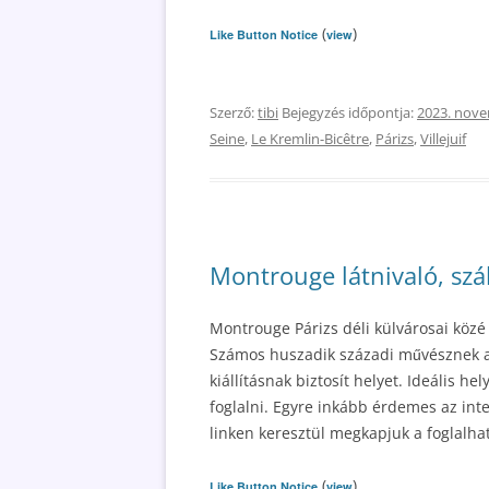
(
)
Like Button Notice
view
Szerző:
tibi
Bejegyzés időpontja:
2023. nove
Seine
,
Le Kremlin-Bicêtre
,
Párizs
,
Villejuif
Montrouge látnivaló, szál
Montrouge Párizs déli külvárosai közé
Számos huszadik századi művésznek a
kiállításnak biztosít helyet. Ideális he
foglalni. Egyre inkább érdemes az inte
linken keresztül megkapjuk a foglalhat
(
)
Like Button Notice
view