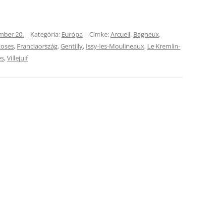
mber 20.
| Kategória:
Európa
| Címke:
Arcueil
,
Bagneux
,
Roses
,
Franciaország
,
Gentilly
,
Issy-les-Moulineaux
,
Le Kremlin-
es
,
Villejuif