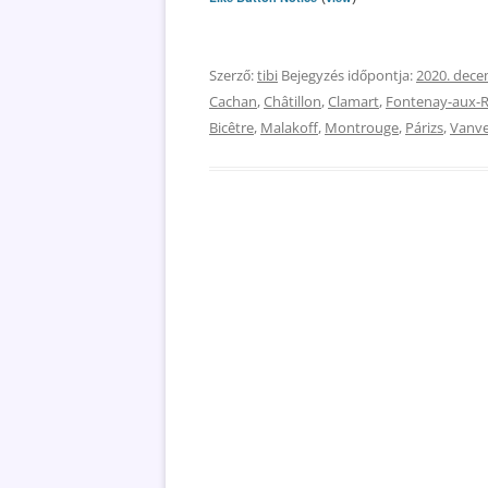
Szerző:
tibi
Bejegyzés időpontja:
2020. dece
Cachan
,
Châtillon
,
Clamart
,
Fontenay-aux-
Bicêtre
,
Malakoff
,
Montrouge
,
Párizs
,
Vanv