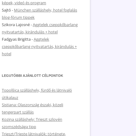
képek, videó és program
Sajtó
-
München szálláshely, hotel foglalás
blog-fórum tippek
Szikora Lajosné
-
Aggtelek cseppkőbarlang
nyitvatartás, kirándulás + hotel
Fadgyas Brigitta
-
Aggtelek
cseppkőbarlang nyitvatartás, kirándulás +
hotel
LEGUTÓBBI AJÁNLOTT CÉLPONTOK
Topolšica szálláshely, fürdő és látnivaló
útikalauz
Sistiana: Olaszország északi, közeli
tengerpart szállás
Kozina szálláshely: Trieszt szlovén
szomszédsága tipp
Trieszt/Trieste látnivalók: története,