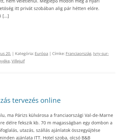
tt, nem véletlenül. Meglepő módon még a nyári
hetőség itt privát szobában alig pár hétten előre.
i […]
us 20.
| Kategória:
Európa
| Címke:
Franciaország
,
Ivry-sur-
nyéke
,
Villejuif
azás tervezés online
falu, ma Párizs külvárosa a franciaországi Val-de-Marne
-re délre fekszik kb. 70 m magasságban egy dombon a
őfoglalás, utazás, szállás ajánlatok összegyűjtése
minden ajánlata ITT. Hotel szoba, olcsó B&B