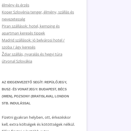
élmény és érzés
Koper Szlovénia tenger, élmény, szállás és
nevezetesség
Piran szállások: hotel, kemping és
apartman keresés tippek
Madrid szállások: jó belvárosi hotel /
szoba / ágy keresés
Ždiar szállás, nyaralás és hegyi túra
útvonal Szlovákia
AZ IDEGENVEZETŐ SEGÍT: REPÜLŐJEGY,
BUSZ- ÉS VONATJEGY: BUDAPEST, BÉCS
(WIEN), POZSONY (BRATISLAVA), LONDON
STB. INDULÁSSAL
Fizetni gyakran helyben, ott, érkezéskor
kell, extra költségek és kötöttségek nélkül.