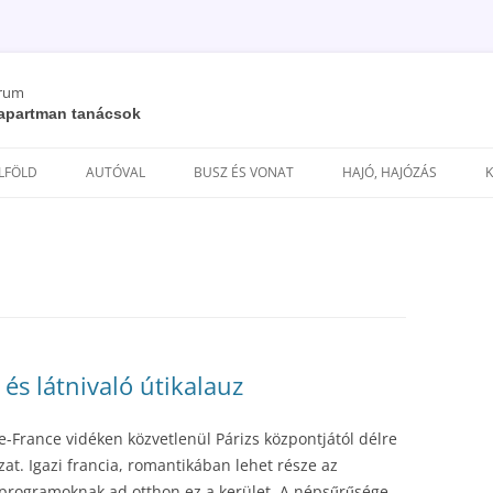
órum
/ apartman tanácsok
Kilépés
a
ELFÖLD
AUTÓVAL
BUSZ ÉS VONAT
HAJÓ, HAJÓZÁS
tartalomba
 és látnivaló útikalauz
e-France vidéken közvetlenül Párizs központjától délre
at. Igazi francia, romantikában lehet része az
s programoknak ad otthon ez a kerület. A népsűrűsége