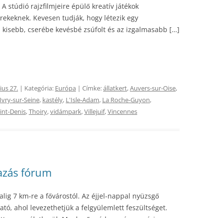
 stúdió rajzfilmjeire épülő kreatív játékok
rekeknek. Kevesen tudják, hogy létezik egy
 kisebb, cserébe kevésbé zsúfolt és az izgalmasabb […]
ius 27.
| Kategória:
Európa
| Címke:
állatkert
,
Auvers-sur-Oise
,
Ivry-sur-Seine
,
kastély
,
L'Isle-Adam
,
La Roche-Guyon
,
int-Denis
,
Thoiry
,
vidámpark
,
Villejuif
,
Vincennes
tazás fórum
 alig 7 km-re a fővárostól. Az éjjel-nappal nyüzsgő
tó, ahol levezethetjük a felgyülemlett feszültséget.