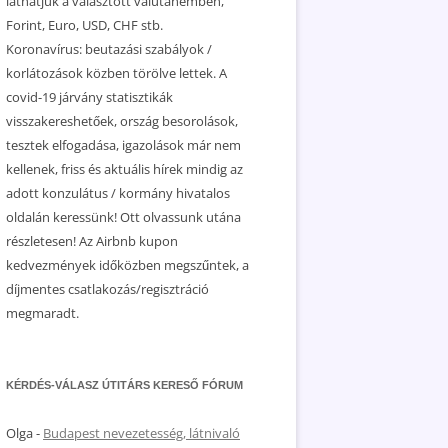
láthatjuk a választott valutanemben,
Forint, Euro, USD, CHF stb.
Koronavírus: beutazási szabályok /
korlátozások közben törölve lettek. A
covid-19 járvány statisztikák
visszakereshetőek, ország besorolások,
tesztek elfogadása, igazolások már nem
kellenek, friss és aktuális hírek mindig az
adott konzulátus / kormány hivatalos
oldalán keressünk! Ott olvassunk utána
részletesen! Az Airbnb kupon
kedvezmények időközben megszűntek, a
díjmentes csatlakozás/regisztráció
megmaradt.
KÉRDÉS-VÁLASZ ÚTITÁRS KERESŐ FÓRUM
Olga
-
Budapest nevezetesség, látnivaló