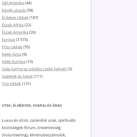
Dél-Amerika
(44)
Egyéb utazás
(58)
Érdekes cikkek
(187)
Észak-Afrika
(22)
Észak-Amerika
(26)
Európa
(3 573)
Friss cikkek
(55)
Kelet-Ázsia
(6)
Kelet-Európa
(10)
Szép kártya az üdülési csekk helyett
(5)
Szigetek és hajok
(111)
Top cikkek
(131)
UTAK, ÉLMÉNYEK, NYARALÁS ÁRAK
Luxus és olcsó, zarándok utak, spirituális
közösségek-fórum, önkéntesség
(Volunteering), élménybeszámolók,