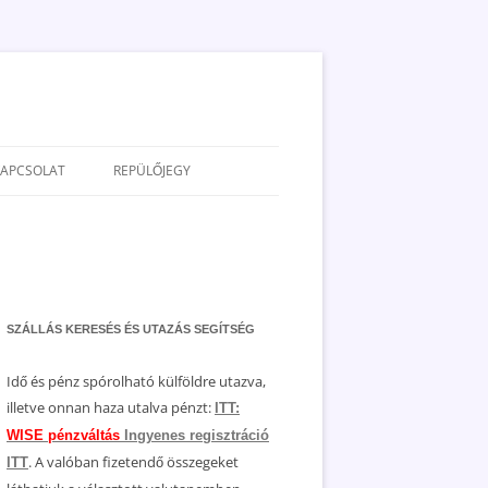
KAPCSOLAT
REPÜLŐJEGY
ADATVÉDELEM
JOGNYILATKOZAT
MÉDIAAJÁNLAT
SZÁLLÁS KERESÉS ÉS UTAZÁS SEGÍTSÉG
Idő és pénz spórolható külföldre utazva,
illetve onnan haza utalva pénzt:
ITT:
WISE pénzváltás
Ingyenes regisztráció
. A valóban fizetendő összegeket
ITT