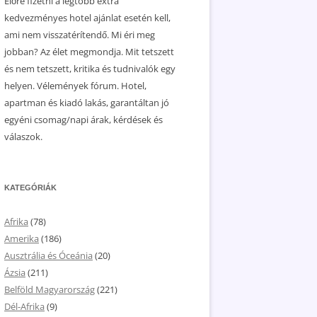
Előre fizetni a legtöbb extra
kedvezményes hotel ajánlat esetén kell,
ami nem visszatérítendő. Mi éri meg
jobban? Az élet megmondja. Mit tetszett
és nem tetszett, kritika és tudnivalók egy
helyen. Vélemények fórum. Hotel,
apartman és kiadó lakás, garantáltan jó
egyéni csomag/napi árak, kérdések és
válaszok.
KATEGÓRIÁK
Afrika
(78)
Amerika
(186)
Ausztrália és Óceánia
(20)
Ázsia
(211)
Belföld Magyarország
(221)
Dél-Afrika
(9)