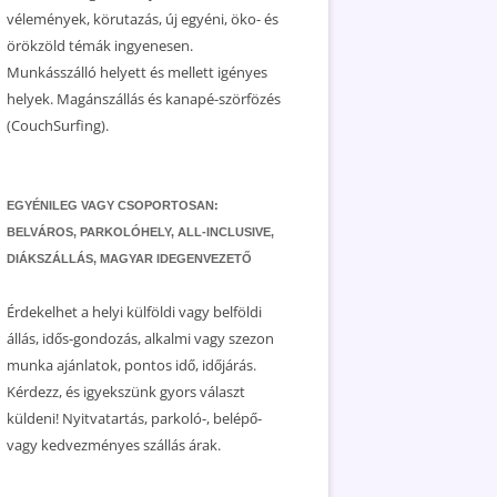
vélemények, körutazás, új egyéni, öko- és
örökzöld témák ingyenesen.
Munkásszálló helyett és mellett igényes
helyek. Magánszállás és kanapé-szörfözés
(CouchSurfing).
EGYÉNILEG VAGY CSOPORTOSAN:
BELVÁROS, PARKOLÓHELY, ALL-INCLUSIVE,
DIÁKSZÁLLÁS, MAGYAR IDEGENVEZETŐ
Érdekelhet a helyi külföldi vagy belföldi
állás, idős-gondozás, alkalmi vagy szezon
munka ajánlatok, pontos idő, időjárás.
Kérdezz, és igyekszünk gyors választ
küldeni! Nyitvatartás, parkoló-, belépő-
vagy kedvezményes szállás árak.