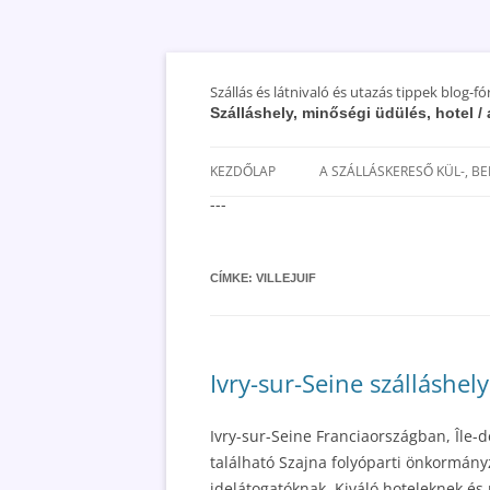
Szállás és látnivaló és utazás tippek blog-f
Szálláshely, minőségi üdülés, hotel 
KEZDŐLAP
A SZÁLLÁSKERESŐ KÜL-, B
---
SAN MARINO SZÁLLÁSOK ÉS
UTAZÁS OLCSÓBBAN 2018
CÍMKE:
VILLEJUIF
Ivry-sur-Seine szálláshely
Ivry-sur-Seine Franciaországban, Île-d
található Szajna folyóparti önkormányz
idelátogatóknak. Kiváló hoteleknek é