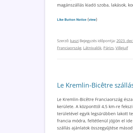
magánszállás kiadó szoba, lakások, k
(
)
Like Button Notice
view
Szerző:
kaszi
Bejegyzés időpontja:
2023. de
Franciaország
,
Látnivalók
,
Párizs
,
Villejuif
Le Kremlin-Bicêtre szállás
Le Kremlin-Bicêtre Franciaország észak
kerülete. A központtól 4,5 km-re feksz
területével egyik legsűrűbben lakott 
francia módra, feltétlenül jöjjön el ide
szállás ajánlatok összegyűjtése másodp