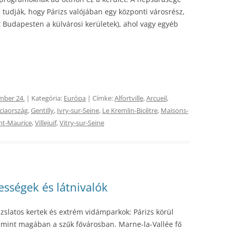
 tudják, hogy Párizs valójában egy központi városrész,
t Budapesten a külvárosi kerületek), ahol vagy egyéb
mber 24.
| Kategória:
Európa
| Címke:
Alfortville
,
Arcueil
,
ciaország
,
Gentilly
,
Ivry-sur-Seine
,
Le Kremlin-Bicêtre
,
Maisons-
nt-Maurice
,
Villejuif
,
Vitry-sur-Seine
ességek és látnivalók
ázslatos kertek és extrém vidámparkok: Párizs körül
 mint magában a szűk fővárosban. Marne-la-Vallée fő