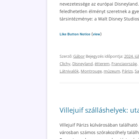
nevezetessége az európai Disneyland. A
feledhetetlen élményt szeretnek a gye
társintézménye: a Walt Disney Studios
(
)
Like Button Notice
view
Szerző:
Gábor
Bejegyzés időpontja:
2024. júl
Clichy
,
Disneyland
,
étterem
,
Franciaország
,
Látnivalók
,
Montrouge
,
múzeum
,
Párizs
,
Sa
Villejuif szálláshelyek: u
Villejuif Párizs külvárosában található
városban számos szórakozóhely találha