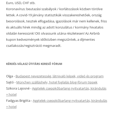
Euro, USD, CHF stb.
Koronavírus: beutazási szabályok / korlátozások közben törölve
lettek. A covid-19 járvány statisztikák visszakereshetőek, ország
besorolások, tesztek elfogadása, igazolások már nem kellenek, friss
és aktuális hírek mindig az adott konzulátus / kormány hivatalos
oldalán keressünk! Ott olvassunk utána részletesen! Az Airbnb
kupon kedvezmények időközben megszűntek, a díjmentes
csatlakozás/regisztráció megmaradt.
KÉRDÉS-VÁLASZ ÚTITÁRS KERESŐ FÓRUM
Olga
-
Budapest nevezetesség, látnivaló képek, videó és program
Sajtó
-
München szálláshely, hotel foglalás blog-fórum tippek
Szikora Lajosné
-
Aggtelek cseppkőbarlang nyitvatartás, kirándulás
+ hotel
Fadgyas Brigitta
-
Aggtelek cseppkőbarlang nyitvatartás, kirándulás
+ hotel