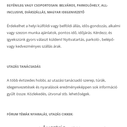
EGYÉNILEG VAGY CSOPORTOSAN: BELVÁROS, PARKOLÓHELY, ALL-
INCLUSIVE, DIÁKSZÁLLÁS, MAGYAR IDEGENVEZETŐ
Érdekelhet a helyi külföldi vagy belföldi állás, idős-gondozás, alkalmi
vagy szezon munka ajánlatok, pontos idő, időjárás. Kérdezz, és
igyekszünk gyors választ küldeni! Nyitvatartás, parkoló-, belépő-
vagy kedvezményes szállás árak.
UTAZÁS TANÁCSADÁS
A több évtizedes hobbi, az utazási tanácsadó szerep, túrák,
idegenvezetések és nyaralások eredményeképpen sok információ
gyűlt össze. Közlekedés, útvonal stb. lehetőségek.
FÓRUM TÉMÁK NYARALÁS, UTAZÁS CIKKEK: