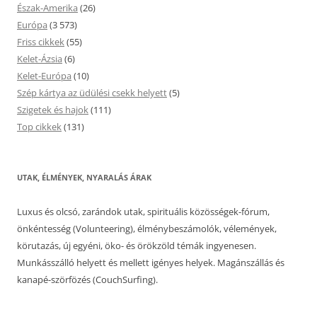
Észak-Amerika
(26)
Európa
(3 573)
Friss cikkek
(55)
Kelet-Ázsia
(6)
Kelet-Európa
(10)
Szép kártya az üdülési csekk helyett
(5)
Szigetek és hajok
(111)
Top cikkek
(131)
UTAK, ÉLMÉNYEK, NYARALÁS ÁRAK
Luxus és olcsó, zarándok utak, spirituális közösségek-fórum,
önkéntesség (Volunteering), élménybeszámolók, vélemények,
körutazás, új egyéni, öko- és örökzöld témák ingyenesen.
Munkásszálló helyett és mellett igényes helyek. Magánszállás és
kanapé-szörfözés (CouchSurfing).