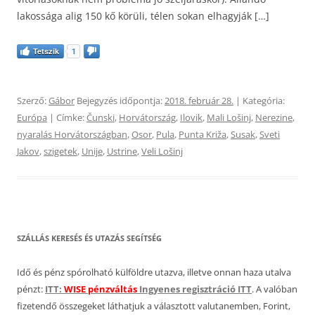
lakossága alig 150 kő körüli, télen sokan elhagyják […]
Tetszik
1
Szerző:
Gábor
Bejegyzés időpontja:
2018. február 28.
| Kategória:
Európa
| Címke:
Čunski
,
Horvátország
,
Ilovik
,
Mali Lošinj
,
Nerezine
,
nyaralás Horvátországban
,
Osor
,
Pula
,
Punta Križa
,
Susak
,
Sveti
Jakov
,
szigetek
,
Unije
,
Ustrine
,
Veli Lošinj
SZÁLLÁS KERESÉS ÉS UTAZÁS SEGÍTSÉG
Idő és pénz spórolható külföldre utazva, illetve onnan haza utalva
pénzt:
ITT:
WISE pénzváltás
Ingyenes regisztráció ITT
. A valóban
fizetendő összegeket láthatjuk a választott valutanemben, Forint,