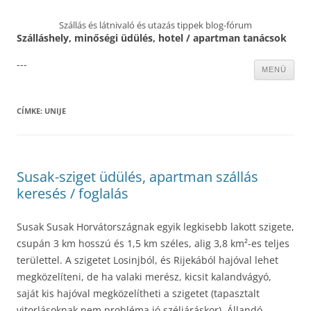
Szállás és látnivaló és utazás tippek blog-fórum
Szálláshely, minőségi üdülés, hotel / apartman tanácsok
---
Kilépés
MENÜ
a
tartalomba
CÍMKE:
UNIJE
Susak-sziget üdülés, apartman szállás
keresés / foglalás
Susak Susak Horvátországnak egyik legkisebb lakott szigete,
csupán 3 km hosszú és 1,5 km széles, alig 3,8 km²-es teljes
területtel. A szigetet Losinjból, és Rijekából hajóval lehet
megközelíteni, de ha valaki merész, kicsit kalandvágyó,
saját kis hajóval megközelítheti a szigetet (tapasztalt
vitorlásoknak nem probléma jó széljáráskor). Állandó