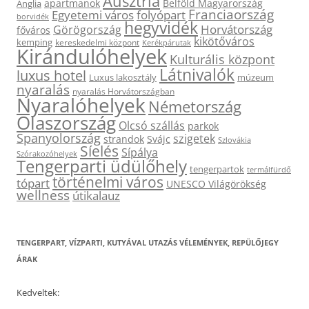
Ausztria
apartmanok
Belföld Magyarország
Anglia
Franciaország
Egyetemi város
folyópart
borvidék
hegyvidék
Horvátország
Görögország
főváros
kikötőváros
kemping
kereskedelmi központ
Kerékpárutak
Kirándulóhelyek
Kulturális központ
Látnivalók
luxus hotel
Luxus lakosztály
múzeum
nyaralás
nyaralás Horvátországban
Nyaralóhelyek
Németország
Olaszország
Olcsó szállás
parkok
Spanyolország
szigetek
strandok
Svájc
Szlovákia
Síelés
Sípálya
Szórakozóhelyek
Tengerparti üdülőhely
tengerpartok
termálfürdő
történelmi város
tópart
UNESCO Világörökség
wellness
útikalauz
TENGERPART, VÍZPARTI, KUTYÁVAL UTAZÁS VÉLEMÉNYEK, REPÜLŐJEGY
ÁRAK
Kedveltek: