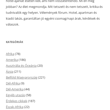
hotel ajánlat esetén kell, ami nem visszatérítendő. Mi éri meg
jobban? Az élet megmondja. Mit tetszett és nem tetszett, kritika és
tudnivalók egy helyen. Vélemények fórum. Hotel, apartman és
kiadó lakás, garantáltan jó egyéni csomag/napi árak, kérdések és
válaszok.
KATEGÓRIÁK
Afrika
(78)
Amerika
(186)
Ausztrália és Óceánia
(20)
Ázsia
(211)
Belföld Magyarország
(221)
Dél-Afrika
(9)
Dél-Amerika
(44)
Egyéb utazás
(58)
Érdekes cikkek
(187)
Észak-Afrika
(22)