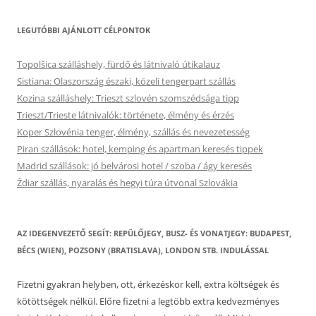
LEGUTÓBBI AJÁNLOTT CÉLPONTOK
Topolšica szálláshely, fürdő és látnivaló útikalauz
Sistiana: Olaszország északi, közeli tengerpart szállás
Kozina szálláshely: Trieszt szlovén szomszédsága tipp
Trieszt/Trieste látnivalók: története, élmény és érzés
Koper Szlovénia tenger, élmény, szállás és nevezetesség
Piran szállások: hotel, kemping és apartman keresés tippek
Madrid szállások: jó belvárosi hotel / szoba / ágy keresés
Ždiar szállás, nyaralás és hegyi túra útvonal Szlovákia
AZ IDEGENVEZETŐ SEGÍT: REPÜLŐJEGY, BUSZ- ÉS VONATJEGY: BUDAPEST,
BÉCS (WIEN), POZSONY (BRATISLAVA), LONDON STB. INDULÁSSAL
Fizetni gyakran helyben, ott, érkezéskor kell, extra költségek és
kötöttségek nélkül. Előre fizetni a legtöbb extra kedvezményes