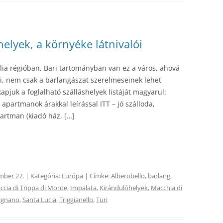
helyek, a környéke látnivalói
lia régióban, Bari tartományban van ez a város, ahová
i, nem csak a barlangászat szerelmeseinek lehet
apjuk a foglalható szálláshelyek listáját magyarul:
 apartmanok árakkal leírással ITT – jó szálloda,
artman (kiadó ház, […]
mber 27.
| Kategória:
Európa
| Címke:
Alberobello
,
barlang
,
ccia di Trippa di Monte
,
Impalata
,
Kirándulóhelyek
,
Macchia di
ignano
,
Santa Lucia
,
Triggianello
,
Turi