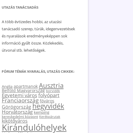
UTAZÁS TANÁCSADÁS
A több évtizedes hobbi, az utazási
tanácsadó szerep, túrák, idegenvezetések
és nyaralások eredményeképpen sok
információ gyűlt össze. Közlekedés,
útvonal stb. lehetőségek.
FÓRUM TÉMÁK NYARALÁS, UTAZÁS CIKKEK:
Ausztria
apartmanok
Anglia
Belföld Magyarország
borvidék
Egyetemi város
folyópart
Franciaország
főváros
hegyvidék
Görögország
Horvátország
kemping
kereskedelmi központ
Kerékpárutak
kikötőváros
Kirándulóhelyek