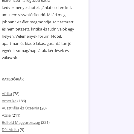
Előre fizetni a legtöbb extra
kedvezményes hotel ajánlat esetén kell,
ami nem visszatérítendő. Mi éri meg
jobban? Az élet megmondja. Mit tetszett
és nem tetszett, kritika és tudnivalók egy
helyen. Vélemények fórum. Hotel,
apartman és kiadó lakás, garantáltan jó
egyéni csomag/napi árak, kérdések és
válaszok.
KATEGÓRIÁK
Afrika
(78)
Amerika
(186)
Ausztrália és Óceánia
(20)
Ázsia
(211)
Belföld Magyarország
(221)
Dél-Afrika
(9)