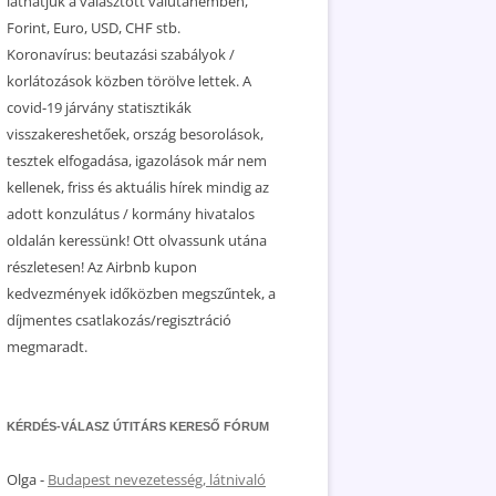
láthatjuk a választott valutanemben,
Forint, Euro, USD, CHF stb.
Koronavírus: beutazási szabályok /
korlátozások közben törölve lettek. A
covid-19 járvány statisztikák
visszakereshetőek, ország besorolások,
tesztek elfogadása, igazolások már nem
kellenek, friss és aktuális hírek mindig az
adott konzulátus / kormány hivatalos
oldalán keressünk! Ott olvassunk utána
részletesen! Az Airbnb kupon
kedvezmények időközben megszűntek, a
díjmentes csatlakozás/regisztráció
megmaradt.
KÉRDÉS-VÁLASZ ÚTITÁRS KERESŐ FÓRUM
Olga
-
Budapest nevezetesség, látnivaló