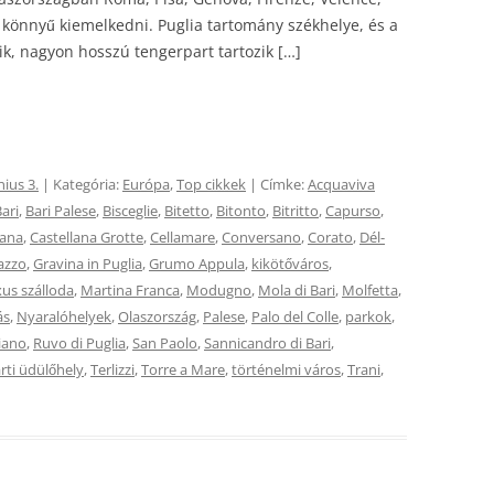
 könnyű kiemelkedni. Puglia tartomány székhelye, és a
ik, nagyon hosszú tengerpart tartozik […]
nius 3.
| Kategória:
Európa
,
Top cikkek
| Címke:
Acquaviva
ari
,
Bari Palese
,
Bisceglie
,
Bitetto
,
Bitonto
,
Bitritto
,
Capurso
,
lana
,
Castellana Grotte
,
Cellamare
,
Conversano
,
Corato
,
Dél-
azzo
,
Gravina in Puglia
,
Grumo Appula
,
kikötőváros
,
us szálloda
,
Martina Franca
,
Modugno
,
Mola di Bari
,
Molfetta
,
ás
,
Nyaralóhelyek
,
Olaszország
,
Palese
,
Palo del Colle
,
parkok
,
iano
,
Ruvo di Puglia
,
San Paolo
,
Sannicandro di Bari
,
rti üdülőhely
,
Terlizzi
,
Torre a Mare
,
történelmi város
,
Trani
,