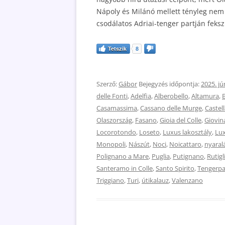
Nápoly és Milánó mellett tényleg nem
csodálatos Adriai-tenger partján feksz
Tetszik
8
Szerző:
Gábor
Bejegyzés időpontja:
2025. jú
delle Fonti
,
Adelfia
,
Alberobello
,
Altamura
,
B
Casamassima
,
Cassano delle Murge
,
Castel
Olaszország
,
Fasano
,
Gioia del Colle
,
Giovin
Locorotondo
,
Loseto
,
Luxus lakosztály
,
Lux
Monopoli
,
Nászút
,
Noci
,
Noicattaro
,
nyaral
Polignano a Mare
,
Puglia
,
Putignano
,
Rutigl
Santeramo in Colle
,
Santo Spirito
,
Tengerpa
Triggiano
,
Turi
,
útikalauz
,
Valenzano