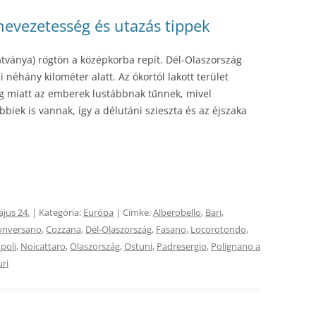
nevezetesség és utazás tippek
tványa) rögtön a középkorba repít. Dél-Olaszország
i néhány kilométer alatt. Az ókortól lakott terület
eg miatt az emberek lustábbnak tűnnek, mivel
biek is vannak, így a délutáni szieszta és az éjszaka
jus 24.
| Kategória:
Európa
| Címke:
Alberobello
,
Bari
,
onversano
,
Cozzana
,
Dél-Olaszország
,
Fasano
,
Locorotondo
,
poli
,
Noicattaro
,
Olaszország
,
Ostuni
,
Padresergio
,
Polignano a
uri