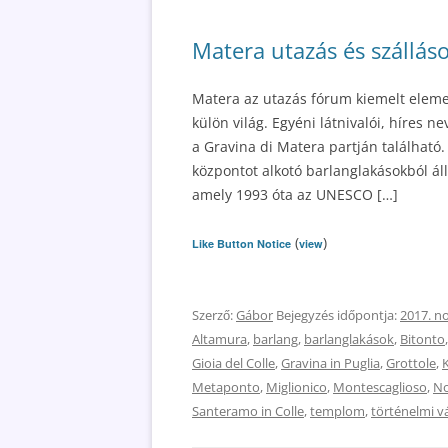
Matera utazás és szállás
Matera az utazás fórum kiemelt eleme i
külön világ. Egyéni látnivalói, híres n
a Gravina di Matera partján található.
központot alkotó barlanglakásokból á
amely 1993 óta az UNESCO […]
(
)
Like Button Notice
view
Szerző:
Gábor
Bejegyzés időpontja:
2017. n
Altamura
,
barlang
,
barlanglakások
,
Bitonto
Gioia del Colle
,
Gravina in Puglia
,
Grottole
,
Metaponto
,
Miglionico
,
Montescaglioso
,
No
Santeramo in Colle
,
templom
,
történelmi v