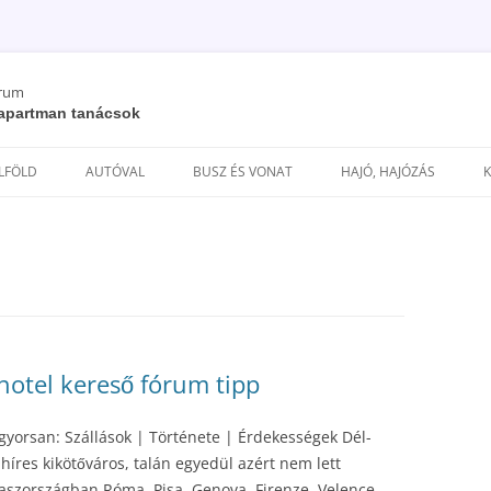
órum
/ apartman tanácsok
Kilépés
a
ELFÖLD
AUTÓVAL
BUSZ ÉS VONAT
HAJÓ, HAJÓZÁS
tartalomba
 hotel kereső fórum tipp
gyorsan: Szállások | Története | Érdekességek Dél-
híres kikötőváros, talán egyedül azért nem lett
laszországban Róma, Pisa, Genova, Firenze, Velence,