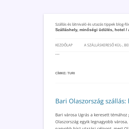
Szállás és látnivaló és utazás tippek blog-f
Szálláshely, minőségi üdülés, hotel 
KEZDŐLAP
A SZÁLLÁSKERESŐ KÜL-, B
---
SAN MARINO SZÁLLÁSOK ÉS
UTAZÁS OLCSÓBBAN 2018
CÍMKE:
TURI
Bari Olaszország szállás:
Bari városa Ugrás a keresett témához 
Olaszország egyik legnagyobb városa, 
nagyobb hírű utazási célpont, mert O