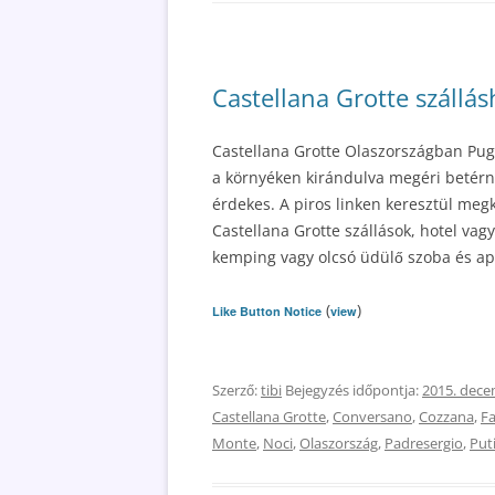
Castellana Grotte szállás
Castellana Grotte Olaszországban Pug
a környéken kirándulva megéri betérn
érdekes. A piros linken keresztül megk
Castellana Grotte szállások, hotel vagy
kemping vagy olcsó üdülő szoba és ap
(
)
Like Button Notice
view
Szerző:
tibi
Bejegyzés időpontja:
2015. dece
Castellana Grotte
,
Conversano
,
Cozzana
,
Fa
Monte
,
Noci
,
Olaszország
,
Padresergio
,
Put