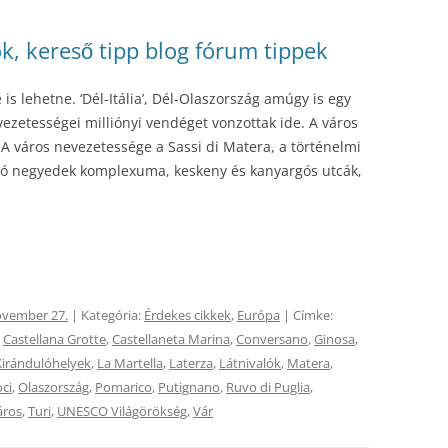
ok, kereső tipp blog fórum tippek
s lehetne. ‘Dél-Itália’, Dél-Olaszország amúgy is egy
evezetességei milliónyi vendéget vonzottak ide. A város
 A város nevezetessége a Sassi di Matera, a történelmi
lló negyedek komplexuma, keskeny és kanyargós utcák,
ovember 27.
| Kategória:
Érdekes cikkek
,
Európa
| Címke:
,
Castellana Grotte
,
Castellaneta Marina
,
Conversano
,
Ginosa
,
Kirándulóhelyek
,
La Martella
,
Laterza
,
Látnivalók
,
Matera
,
ci
,
Olaszország
,
Pomarico
,
Putignano
,
Ruvo di Puglia
,
áros
,
Turi
,
UNESCO Világörökség
,
Vár