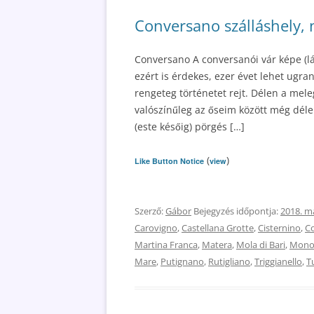
Conversano szálláshely, 
Conversano A conversanói vár képe (lá
ezért is érdekes, ezer évet lehet ugran
rengeteg történetet rejt. Délen a mel
valószínűleg az őseim között még déleb
(este későig) pörgés […]
(
)
Like Button Notice
view
Szerző:
Gábor
Bejegyzés időpontja:
2018. má
Carovigno
,
Castellana Grotte
,
Cisternino
,
C
Martina Franca
,
Matera
,
Mola di Bari
,
Mono
Mare
,
Putignano
,
Rutigliano
,
Triggianello
,
T