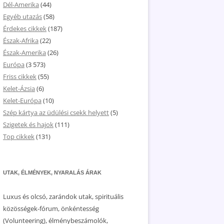
Dél-Amerika
(44)
Egyéb utazás
(58)
Érdekes cikkek
(187)
Észak-Afrika
(22)
Észak-Amerika
(26)
Európa
(3 573)
Friss cikkek
(55)
Kelet-Ázsia
(6)
Kelet-Európa
(10)
Szép kártya az üdülési csekk helyett
(5)
Szigetek és hajok
(111)
Top cikkek
(131)
UTAK, ÉLMÉNYEK, NYARALÁS ÁRAK
Luxus és olcsó, zarándok utak, spirituális
közösségek-fórum, önkéntesség
(Volunteering), élménybeszámolók,