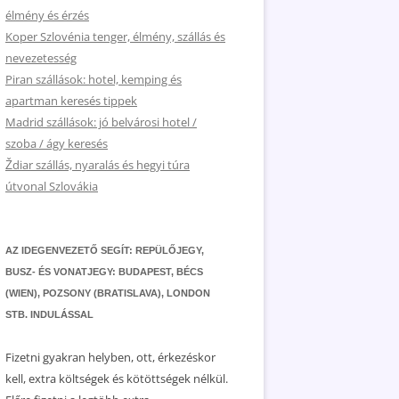
élmény és érzés
Koper Szlovénia tenger, élmény, szállás és
nevezetesség
Piran szállások: hotel, kemping és
apartman keresés tippek
Madrid szállások: jó belvárosi hotel /
szoba / ágy keresés
Ždiar szállás, nyaralás és hegyi túra
útvonal Szlovákia
AZ IDEGENVEZETŐ SEGÍT: REPÜLŐJEGY,
BUSZ- ÉS VONATJEGY: BUDAPEST, BÉCS
(WIEN), POZSONY (BRATISLAVA), LONDON
STB. INDULÁSSAL
Fizetni gyakran helyben, ott, érkezéskor
kell, extra költségek és kötöttségek nélkül.