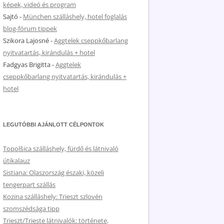
képek, videó és program
Sajtó
-
München szálláshely, hotel foglalás
blog-fórum tippek
Szikora Lajosné
-
Aggtelek cseppkőbarlang
nyitvatartás, kirándulás + hotel
Fadgyas Brigitta
-
Aggtelek
cseppkőbarlang nyitvatartás, kirándulás +
hotel
LEGUTÓBBI AJÁNLOTT CÉLPONTOK
Topolšica szálláshely, fürdő és látnivaló
útikalauz
Sistiana: Olaszország északi, közeli
tengerpart szállás
Kozina szálláshely: Trieszt szlovén
szomszédsága tipp
Trieszt/Trieste látnivalók: története,