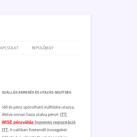
KAPCSOLAT
REPÜLŐJEGY
ADATVÉDELEM
JOGNYILATKOZAT
MÉDIAAJÁNLAT
SZÁLLÁS KERESÉS ÉS UTAZÁS SEGÍTSÉG
Idő és pénz spórolható külföldre utazva,
illetve onnan haza utalva pénzt:
ITT:
WISE pénzváltás
Ingyenes regisztráció
. A valóban fizetendő összegeket
ITT