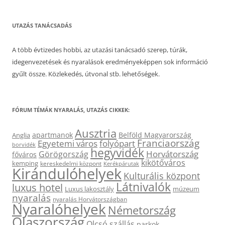
UTAZÁS TANÁCSADÁS
A több évtizedes hobbi, az utazási tanácsadó szerep, túrák,
idegenvezetések és nyaralások eredményeképpen sok információ
gyűlt össze. Közlekedés, útvonal stb. lehetőségek.
FÓRUM TÉMÁK NYARALÁS, UTAZÁS CIKKEK:
Ausztria
apartmanok
Belföld Magyarország
Anglia
Franciaország
Egyetemi város
folyópart
borvidék
hegyvidék
Horvátország
Görögország
főváros
kikötőváros
kemping
kereskedelmi központ
Kerékpárutak
Kirándulóhelyek
Kulturális központ
Látnivalók
luxus hotel
Luxus lakosztály
múzeum
nyaralás
nyaralás Horvátországban
Nyaralóhelyek
Németország
Olaszország
Olcsó szállás
parkok