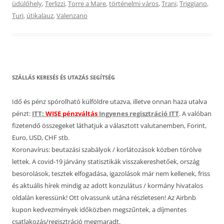
üdülőhely
,
Terlizzi
,
Torre a Mare
,
történelmi város
,
Trani
,
Triggiano
,
Turi
,
útikalauz
,
Valenzano
SZÁLLÁS KERESÉS ÉS UTAZÁS SEGÍTSÉG
Idő és pénz spórolható külföldre utazva, illetve onnan haza utalva
pénzt:
ITT:
WISE pénzváltás
Ingyenes regisztráció ITT
. A valóban
fizetendő összegeket láthatjuk a választott valutanemben, Forint,
Euro, USD, CHF stb.
Koronavírus: beutazási szabályok / korlátozások közben törölve
lettek. A covid-19 járvány statisztikák visszakereshetőek, ország
besorolások, tesztek elfogadása, igazolások már nem kellenek, friss
és aktuális hírek mindig az adott konzulátus / kormány hivatalos
oldalán keressünk! Ott olvassunk utána részletesen! Az Airbnb
kupon kedvezmények időközben megszűntek, a díjmentes
csatlakozás/regisztráció megmaradt.