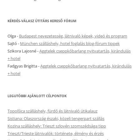
KÉRDÉS-VÁLASZ ÚTITÁRS KERESŐ FÓRUM
Olga
-
Budapest nevezetesség, látnivaló képek, videó és program
Sajtó
-
München szálláshely, hotel foglalás blog-fórum tippek
Szikora Lajosné
-
Aggtelek cseppkőbarlang nyitvatartás, kirándulás
+ hotel
Fadgyas Brigitta
-
Aggtelek cseppkőbarlang nyitvatartás, kirándulás
+ hotel
LEGUTÓBBI AJÁNLOTT CÉLPONTOK
Topolšica szálláshely, fürdő és látnivaló útikalauz
Sistiana: Olaszország északi, közeli tengerpart szállás
Kozina szálláshely: Trieszt szlovén szomszédsága tipp
Trieszt/Trieste látnivalók: története, élmény és érzés