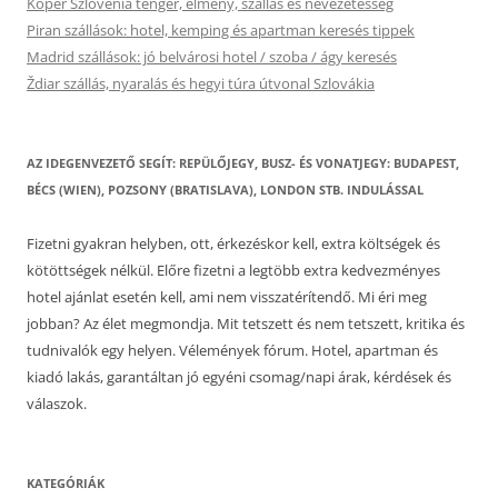
Koper Szlovénia tenger, élmény, szállás és nevezetesség
Piran szállások: hotel, kemping és apartman keresés tippek
Madrid szállások: jó belvárosi hotel / szoba / ágy keresés
Ždiar szállás, nyaralás és hegyi túra útvonal Szlovákia
AZ IDEGENVEZETŐ SEGÍT: REPÜLŐJEGY, BUSZ- ÉS VONATJEGY: BUDAPEST,
BÉCS (WIEN), POZSONY (BRATISLAVA), LONDON STB. INDULÁSSAL
Fizetni gyakran helyben, ott, érkezéskor kell, extra költségek és
kötöttségek nélkül. Előre fizetni a legtöbb extra kedvezményes
hotel ajánlat esetén kell, ami nem visszatérítendő. Mi éri meg
jobban? Az élet megmondja. Mit tetszett és nem tetszett, kritika és
tudnivalók egy helyen. Vélemények fórum. Hotel, apartman és
kiadó lakás, garantáltan jó egyéni csomag/napi árak, kérdések és
válaszok.
KATEGÓRIÁK