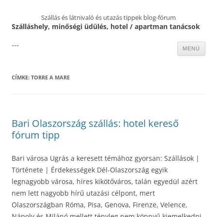
Szállás és látnivaló és utazás tippek blog-fórum
Szálláshely, minőségi üdülés, hotel / apartman tanácsok
---
Kilépés
MENÜ
a
tartalomba
CÍMKE:
TORRE A MARE
Bari Olaszország szállás: hotel kereső
fórum tipp
Bari városa Ugrás a keresett témához gyorsan: Szállások |
Története | Érdekességek Dél-Olaszország egyik
legnagyobb városa, híres kikötőváros, talán egyedül azért
nem lett nagyobb hírű utazási célpont, mert
Olaszországban Róma, Pisa, Genova, Firenze, Velence,
Nápoly és Milánó mellett tényleg nem könnyű kiemelkedni.