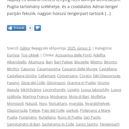
Puglia tartomány székhelye, és a csodálatos Adriai-tenger
partján fekszik, nagyon hosszú tengerpart tartozik […]
Tetszik
8
Szerző:
Gábor
Bejegyzés időpontja:
2025. június 3.
| Kategória:
Európa
,
Top cikkek
| Címke:
Acquaviva delle Fonti
,
Adelfia
,
Alberobello
,
Altamura
,
Bari
,
Bari Palese
,
Bisceglie
,
Bitetto
,
Bitonto
,
Bitritto
,
Capurso
,
Casamassima
,
Cassano delle Murge
,
Castellana
,
Castellana Grotte
,
Cellamare
,
Conversano
,
Corato
,
Dél-Olaszország
,
Fasano
,
Gioia del Colle
,
Giovinazzo
,
Gravina in Puglia
,
Grumo
Appula
,
kikötőváros
,
Locorotondo
,
Loseto
,
Luxus lakosztály
,
Luxus
szálloda
,
Martina Franca
,
Modugno
,
Mola di Bari
,
Molfetta
,
Monopoli
,
Nászút
,
Noci
,
Noicattaro
,
nyaralás
,
Nyaralóhelyek
,
Olaszország
,
Palese
,
Palo del Colle
,
parkok
,
Polignano a Mare
,
Puglia
,
Putignano
,
Rutigliano
,
Ruvo di Puglia
,
San Paolo
,
Sannicandro di Bari
,
Santeramo in Colle
,
Santo Spirito
,
Tengerparti