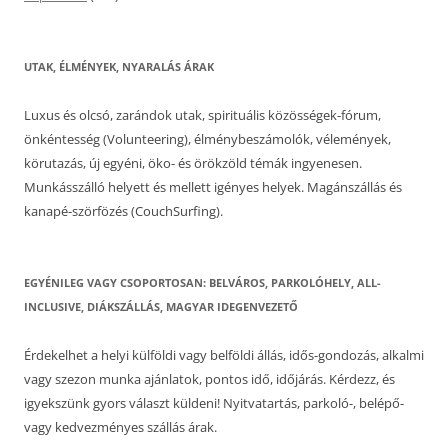
UTAK, ÉLMÉNYEK, NYARALÁS ÁRAK
Luxus és olcsó, zarándok utak, spirituális közösségek-fórum,
önkéntesség (Volunteering), élménybeszámolók, vélemények,
körutazás, új egyéni, öko- és örökzöld témák ingyenesen.
Munkásszálló helyett és mellett igényes helyek. Magánszállás és
kanapé-szörfözés (CouchSurfing).
EGYÉNILEG VAGY CSOPORTOSAN: BELVÁROS, PARKOLÓHELY, ALL-
INCLUSIVE, DIÁKSZÁLLÁS, MAGYAR IDEGENVEZETŐ
Érdekelhet a helyi külföldi vagy belföldi állás, idős-gondozás, alkalmi
vagy szezon munka ajánlatok, pontos idő, időjárás. Kérdezz, és
igyekszünk gyors választ küldeni! Nyitvatartás, parkoló-, belépő-
vagy kedvezményes szállás árak.