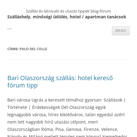
Szállás és látnivaló és utazás tippek blog-fórum
Szálláshely, minőségi üdülés, hotel / apartman tanácsok
---
Kilépés
MENÜ
a
tartalomba
CÍMKE:
PALO DEL COLLE
Bari Olaszország szállás: hotel kereső
fórum tipp
Bari városa Ugrás a keresett témához gyorsan: Szállások |
Története | Érdekességek Dél-Olaszország egyik
legnagyobb városa, híres kikötőváros, talán egyedül azért
nem lett nagyobb hírű utazási célpont, mert
Olaszországban Róma, Pisa, Genova, Firenze, Velence,
Nápoly és Milánó mellett tényleg nem könnyű kiemelkedni.