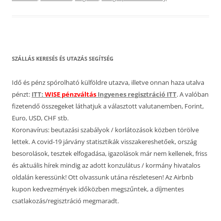
SZÁLLÁS KERESÉS ÉS UTAZÁS SEGÍTSÉG
Idő és pénz spórolható külföldre utazva, illetve onnan haza utalva
pénzt:
ITT:
WISE pénzváltás
Ingyenes regisztráció ITT
. A valóban
fizetendő összegeket láthatjuk a választott valutanemben, Forint,
Euro, USD, CHF stb.
Koronavírus: beutazási szabályok / korlátozások közben törölve
lettek. A covid-19 járvány statisztikák visszakereshetőek, ország
besorolások, tesztek elfogadása, igazolások már nem kellenek, friss
és aktuális hírek mindig az adott konzulátus / kormány hivatalos
oldalán keressünk! Ott olvassunk utána részletesen! Az Airbnb
kupon kedvezmények időközben megszűntek, a díjmentes
csatlakozás/regisztráció megmaradt.