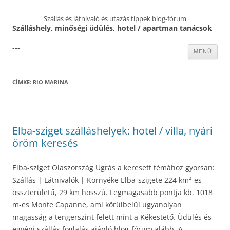
Szállás és látnivaló és utazás tippek blog-fórum
Szálláshely, minőségi üdülés, hotel / apartman tanácsok
---
Kilépés
MENÜ
a
tartalomba
CÍMKE:
RIO MARINA
Elba-sziget szálláshelyek: hotel / villa, nyári
öröm keresés
Elba-sziget Olaszország Ugrás a keresett témához gyorsan:
Szállás | Látnivalók | Környéke Elba-szigete 224 km²-es
összterületű, 29 km hosszú. Legmagasabb pontja kb. 1018
m-es Monte Capanne, ami körülbelül ugyanolyan
magasság a tengerszint felett mint a Kékestető. Üdülés és
egyéni szállás foglalás ajánló blog-fórum alább. A