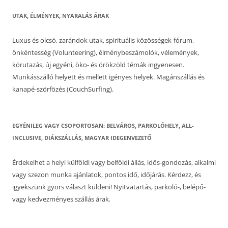
UTAK, ÉLMÉNYEK, NYARALÁS ÁRAK
Luxus és olcsó, zarándok utak, spirituális közösségek-fórum,
önkéntesség (Volunteering), élménybeszámolók, vélemények,
körutazás, új egyéni, öko- és örökzöld témák ingyenesen.
Munkásszálló helyett és mellett igényes helyek. Magánszállás és
kanapé-szörfözés (CouchSurfing).
EGYÉNILEG VAGY CSOPORTOSAN: BELVÁROS, PARKOLÓHELY, ALL-
INCLUSIVE, DIÁKSZÁLLÁS, MAGYAR IDEGENVEZETŐ
Érdekelhet a helyi külföldi vagy belföldi állás, idős-gondozás, alkalmi
vagy szezon munka ajánlatok, pontos idő, időjárás. Kérdezz, és
igyekszünk gyors választ küldeni! Nyitvatartás, parkoló-, belépő-
vagy kedvezményes szállás árak.