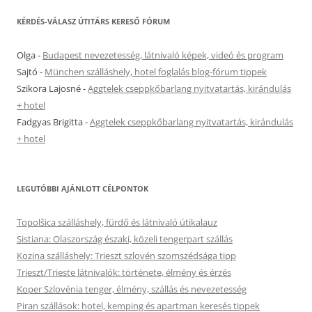
KÉRDÉS-VÁLASZ ÚTITÁRS KERESŐ FÓRUM
Olga
-
Budapest nevezetesség, látnivaló képek, videó és program
Sajtó
-
München szálláshely, hotel foglalás blog-fórum tippek
Szikora Lajosné
-
Aggtelek cseppkőbarlang nyitvatartás, kirándulás
+ hotel
Fadgyas Brigitta
-
Aggtelek cseppkőbarlang nyitvatartás, kirándulás
+ hotel
LEGUTÓBBI AJÁNLOTT CÉLPONTOK
Topolšica szálláshely, fürdő és látnivaló útikalauz
Sistiana: Olaszország északi, közeli tengerpart szállás
Kozina szálláshely: Trieszt szlovén szomszédsága tipp
Trieszt/Trieste látnivalók: története, élmény és érzés
Koper Szlovénia tenger, élmény, szállás és nevezetesség
Piran szállások: hotel, kemping és apartman keresés tippek