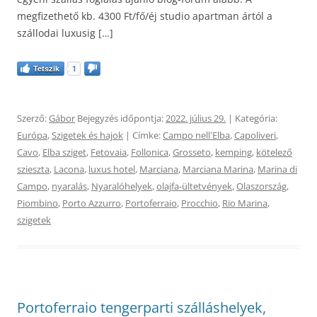
megfizethető kb. 4300 Ft/fő/éj studio apartman ártól a
szállodai luxusig […]
Tetszik
1
Szerző:
Gábor
Bejegyzés időpontja:
2022. július 29.
| Kategória:
Európa
,
Szigetek és hajok
| Címke:
Campo nell'Elba
,
Capoliveri
,
Cavo
,
Elba sziget
,
Fetovaia
,
Follonica
,
Grosseto
,
kemping
,
kötelező
szieszta
,
Lacona
,
luxus hotel
,
Marciana
,
Marciana Marina
,
Marina di
Campo
,
nyaralás
,
Nyaralóhelyek
,
olajfa-ültetvények
,
Olaszország
,
Piombino
,
Porto Azzurro
,
Portoferraio
,
Procchio
,
Rio Marina
,
szigetek
Portoferraio tengerparti szálláshelyek,