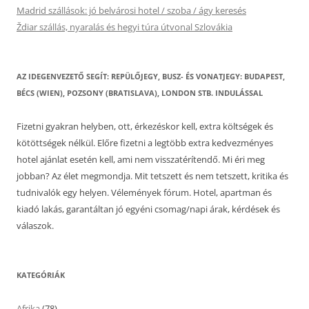
Madrid szállások: jó belvárosi hotel / szoba / ágy keresés
Ždiar szállás, nyaralás és hegyi túra útvonal Szlovákia
AZ IDEGENVEZETŐ SEGÍT: REPÜLŐJEGY, BUSZ- ÉS VONATJEGY: BUDAPEST,
BÉCS (WIEN), POZSONY (BRATISLAVA), LONDON STB. INDULÁSSAL
Fizetni gyakran helyben, ott, érkezéskor kell, extra költségek és
kötöttségek nélkül. Előre fizetni a legtöbb extra kedvezményes
hotel ajánlat esetén kell, ami nem visszatérítendő. Mi éri meg
jobban? Az élet megmondja. Mit tetszett és nem tetszett, kritika és
tudnivalók egy helyen. Vélemények fórum. Hotel, apartman és
kiadó lakás, garantáltan jó egyéni csomag/napi árak, kérdések és
válaszok.
KATEGÓRIÁK
Afrika
(78)