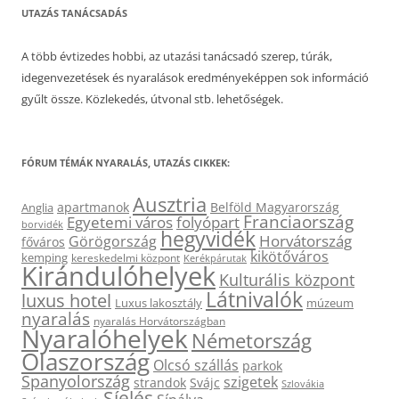
UTAZÁS TANÁCSADÁS
A több évtizedes hobbi, az utazási tanácsadó szerep, túrák,
idegenvezetések és nyaralások eredményeképpen sok információ
gyűlt össze. Közlekedés, útvonal stb. lehetőségek.
FÓRUM TÉMÁK NYARALÁS, UTAZÁS CIKKEK:
Ausztria
apartmanok
Belföld Magyarország
Anglia
Franciaország
Egyetemi város
folyópart
borvidék
hegyvidék
Horvátország
Görögország
főváros
kikötőváros
kemping
kereskedelmi központ
Kerékpárutak
Kirándulóhelyek
Kulturális központ
Látnivalók
luxus hotel
Luxus lakosztály
múzeum
nyaralás
nyaralás Horvátországban
Nyaralóhelyek
Németország
Olaszország
Olcsó szállás
parkok
Spanyolország
szigetek
strandok
Svájc
Szlovákia
Síelés