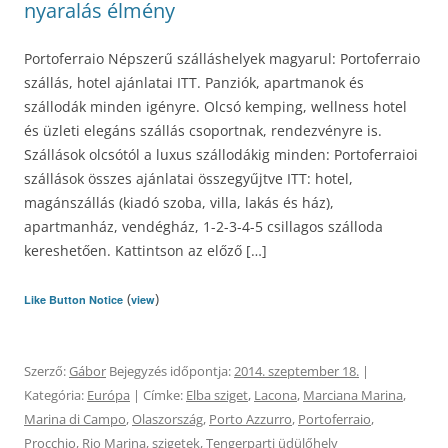
nyaralás élmény
Portoferraio Népszerű szálláshelyek magyarul: Portoferraio
szállás, hotel ajánlatai ITT. Panziók, apartmanok és
szállodák minden igényre. Olcsó kemping, wellness hotel
és üzleti elegáns szállás csoportnak, rendezvényre is.
Szállások olcsótól a luxus szállodákig minden: Portoferraioi
szállások összes ajánlatai összegyűjtve ITT: hotel,
magánszállás (kiadó szoba, villa, lakás és ház),
apartmanház, vendégház, 1-2-3-4-5 csillagos szálloda
kereshetően. Kattintson az előző […]
(
)
Like Button Notice
view
Szerző:
Gábor
Bejegyzés időpontja:
2014. szeptember 18.
|
Kategória:
Európa
| Címke:
Elba sziget
,
Lacona
,
Marciana Marina
,
Marina di Campo
,
Olaszország
,
Porto Azzurro
,
Portoferraio
,
Procchio
,
Rio Marina
,
szigetek
,
Tengerparti üdülőhely