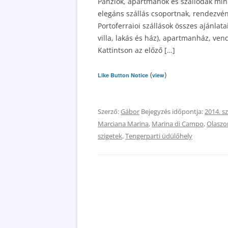
Panziók, apartmanok és szállodák mind
elegáns szállás csoportnak, rendezvény
Portoferraioi szállások összes ajánlata
villa, lakás és ház), apartmanház, ven
Kattintson az előző […]
(
)
Like Button Notice
view
Szerző:
Gábor
Bejegyzés időpontja:
2014. s
Marciana Marina
,
Marina di Campo
,
Olaszo
szigetek
,
Tengerparti üdülőhely