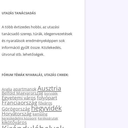
UTAZÁS TANÁCSADÁS
A több évtizedes hobbi, az utazási
tanácsadó szerep, túrák, idegenvezetések
és nyaralások eredményeképpen sok
információ gyűlt össze. Közlekedés,
útvonal stb. lehetőségek.
FÓRUM TÉMÁK NYARALÁS, UTAZÁS CIKKEK:
Ausztria
apartmanok
Anglia
Belföld Magyarország
borvidék
Egyetemi város
folyópart
Franciaország
főváros
hegyvidék
Görögország
Horvátország
kemping
kereskedelmi központ
Kerékpárutak
kikötőváros