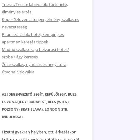
Trieszt/Trieste látnivalók: története,
élmény és érzés
Koper Szlovénia tenger, élmény, szállás és
nevezetesség
Piran szállások: hotel, kemping és
apartman keresés tippek
Madrid szállások: jó belvárosi hotel /
szoba / ágy keresés
Ždiar szállás, nyaralás és hegyi túra
útvonal Szlovákia
AZ IDEGENVEZETŐ SEGÍT: REPÜLŐJEGY, BUSZ-
ÉS VONATJEGY: BUDAPEST, BÉCS (WIEN),
POZSONY (BRATISLAVA), LONDON STB.
INDULÁSSAL
Fizetni gyakran helyben, ott, érkezéskor
kell, extra költségek és kötöttségek nélkül.