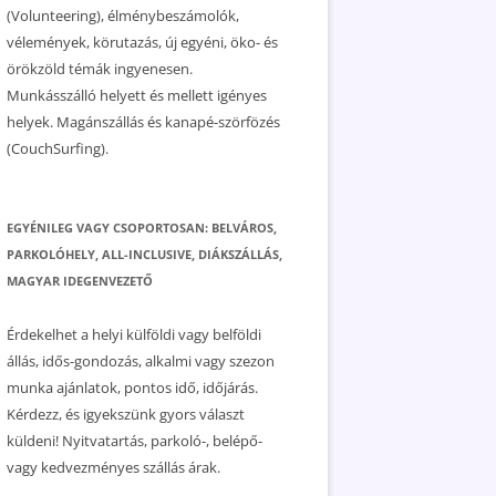
(Volunteering), élménybeszámolók,
vélemények, körutazás, új egyéni, öko- és
örökzöld témák ingyenesen.
Munkásszálló helyett és mellett igényes
helyek. Magánszállás és kanapé-szörfözés
(CouchSurfing).
EGYÉNILEG VAGY CSOPORTOSAN: BELVÁROS,
PARKOLÓHELY, ALL-INCLUSIVE, DIÁKSZÁLLÁS,
MAGYAR IDEGENVEZETŐ
Érdekelhet a helyi külföldi vagy belföldi
állás, idős-gondozás, alkalmi vagy szezon
munka ajánlatok, pontos idő, időjárás.
Kérdezz, és igyekszünk gyors választ
küldeni! Nyitvatartás, parkoló-, belépő-
vagy kedvezményes szállás árak.