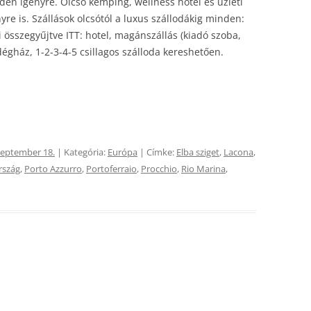
en igényre. Olcsó kemping, wellness hotel és üzleti
re is. Szállások olcsótól a luxus szállodákig minden:
i összegyűjtve ITT: hotel, magánszállás (kiadó szoba,
dégház, 1-2-3-4-5 csillagos szálloda kereshetően.
zeptember 18.
| Kategória:
Európa
| Címke:
Elba sziget
,
Lacona
,
rszág
,
Porto Azzurro
,
Portoferraio
,
Procchio
,
Rio Marina
,