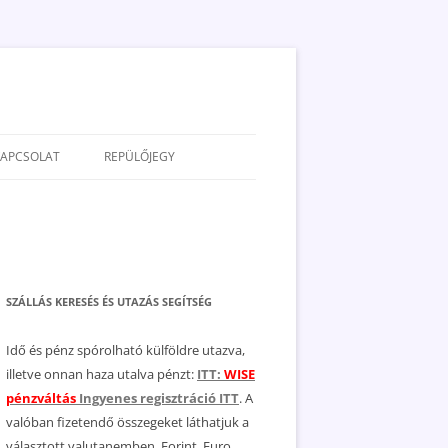
KAPCSOLAT
REPÜLŐJEGY
ADATVÉDELEM
JOGNYILATKOZAT
MÉDIAAJÁNLAT
SZÁLLÁS KERESÉS ÉS UTAZÁS SEGÍTSÉG
Idő és pénz spórolható külföldre utazva,
illetve onnan haza utalva pénzt:
ITT:
WISE
pénzváltás
Ingyenes regisztráció ITT
. A
valóban fizetendő összegeket láthatjuk a
választott valutanemben, Forint, Euro,