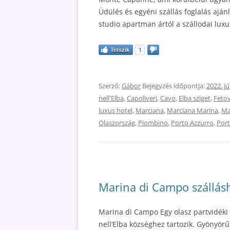
Üdülés és egyéni szállás foglalás aján
studio apartman ártól a szállodai luxu
Tetszik
1
Szerző:
Gábor
Bejegyzés időpontja:
2022. jú
nell'Elba
,
Capoliveri
,
Cavo
,
Elba sziget
,
Fetov
luxus hotel
,
Marciana
,
Marciana Marina
,
Ma
Olaszország
,
Piombino
,
Porto Azzurro
,
Port
Marina di Campo szállásh
Marina di Campo Egy olasz partvidéki 
nell’Elba községhez tartozik. Gyönyör