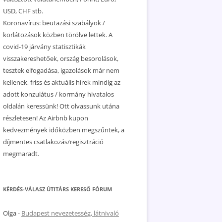
USD, CHF stb.
Koronavírus: beutazási szabályok /
korlátozások közben törölve lettek. A
covid-19 járvány statisztikák
visszakereshetőek, ország besorolások,
tesztek elfogadása, igazolások már nem
kellenek, friss és aktuális hírek mindig az
adott konzulátus / kormány hivatalos
oldalán keressünk! Ott olvassunk utána
részletesen! Az Airbnb kupon
kedvezmények időközben megszűntek, a
díjmentes csatlakozás/regisztráció
megmaradt.
KÉRDÉS-VÁLASZ ÚTITÁRS KERESŐ FÓRUM
Olga
-
Budapest nevezetesség, látnivaló