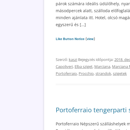
párok számára ideális üdülőhely, nyara
másodpercek alatt, szálloda előfoglal
minden ajánlata itt. Hotel, olcsó mag
egyszerű és […]
(
)
Like Button Notice
view
Szerző:
kaszi
Bejegyzés időpontja:
2018. de
Capoliveri
,
Elba sziget
,
Marciana
,
Marciana 
Portoferraio
,
Procchio
,
strandok
,
szigetek
Portoferraio tengerparti 
Portoferraio Népszerű szálláshelyek mag