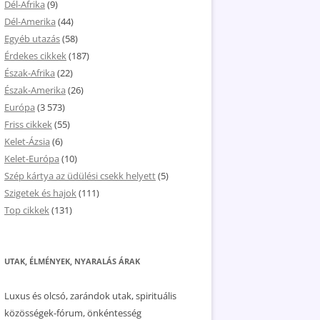
Dél-Afrika
(9)
Dél-Amerika
(44)
Egyéb utazás
(58)
Érdekes cikkek
(187)
Észak-Afrika
(22)
Észak-Amerika
(26)
Európa
(3 573)
Friss cikkek
(55)
Kelet-Ázsia
(6)
Kelet-Európa
(10)
Szép kártya az üdülési csekk helyett
(5)
Szigetek és hajok
(111)
Top cikkek
(131)
UTAK, ÉLMÉNYEK, NYARALÁS ÁRAK
Luxus és olcsó, zarándok utak, spirituális
közösségek-fórum, önkéntesség