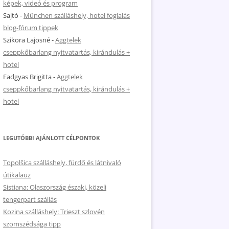
képek, videó és program
Sajtó
-
München szálláshely, hotel foglalás
blog-fórum tippek
Szikora Lajosné
-
Aggtelek
cseppkőbarlang nyitvatartás, kirándulás +
hotel
Fadgyas Brigitta
-
Aggtelek
cseppkőbarlang nyitvatartás, kirándulás +
hotel
LEGUTÓBBI AJÁNLOTT CÉLPONTOK
Topolšica szálláshely, fürdő és látnivaló
útikalauz
Sistiana: Olaszország északi, közeli
tengerpart szállás
Kozina szálláshely: Trieszt szlovén
szomszédsága tipp