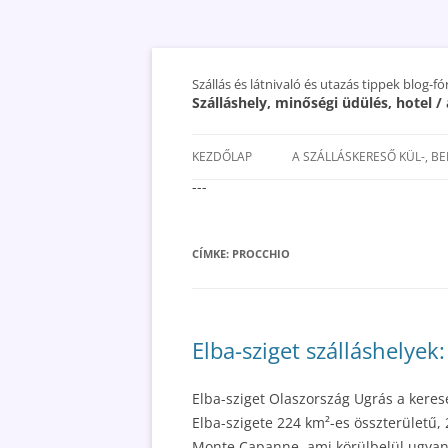
Szállás és látnivaló és utazás tippek blog-f
Szálláshely, minőségi üdülés, hotel 
KEZDŐLAP
A SZÁLLÁSKERESŐ KÜL-, B
---
SAN MARINO SZÁLLÁSOK ÉS
UTAZÁS OLCSÓBBAN 2018
CÍMKE:
PROCCHIO
Elba-sziget szálláshelyek:
Elba-sziget Olaszország Ugrás a keres
Elba-szigete 224 km²-es összterületű
Monte Capanne, ami körülbelül ugyano