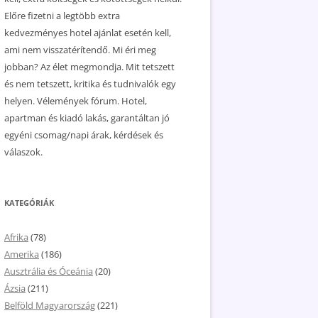
Előre fizetni a legtöbb extra
kedvezményes hotel ajánlat esetén kell,
ami nem visszatérítendő. Mi éri meg
jobban? Az élet megmondja. Mit tetszett
és nem tetszett, kritika és tudnivalók egy
helyen. Vélemények fórum. Hotel,
apartman és kiadó lakás, garantáltan jó
egyéni csomag/napi árak, kérdések és
válaszok.
KATEGÓRIÁK
Afrika
(78)
Amerika
(186)
Ausztrália és Óceánia
(20)
Ázsia
(211)
Belföld Magyarország
(221)