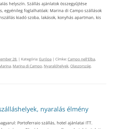
lás helyszín. Szállás ajánlatok összegyűjtése
ás, egyénileg foglalhatóak: Marina di Campo szállások
ánszállás kiadó szoba, lakások, konyhás apartman, kis
cember 28.
| Kategória:
Európa
| Címke:
Campo nell'Elba
,
Marina
,
Marina di Campo
,
Nyaralóhelyek
,
Olaszország
,
szálláshelyek, nyaralás élmény
yarul: Portoferraio szállás, hotel ajánlatai ITT.