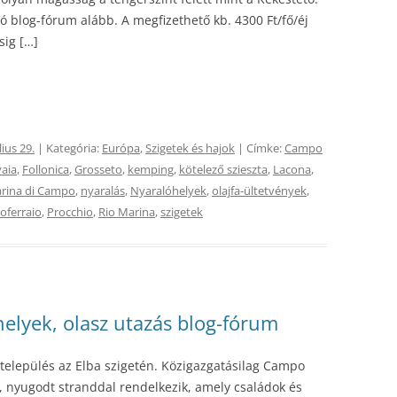
ló blog-fórum alább. A megfizethető kb. 4300 Ft/fő/éj
sig […]
lius 29.
| Kategória:
Európa
,
Szigetek és hajok
| Címke:
Campo
aia
,
Follonica
,
Grosseto
,
kemping
,
kötelező szieszta
,
Lacona
,
rina di Campo
,
nyaralás
,
Nyaralóhelyek
,
olajfa-ültetvények
,
oferraio
,
Procchio
,
Rio Marina
,
szigetek
elyek, olasz utazás blog-fórum
település az Elba szigetén. Közigazgatásilag Campo
ű, nyugodt stranddal rendelkezik, amely családok és