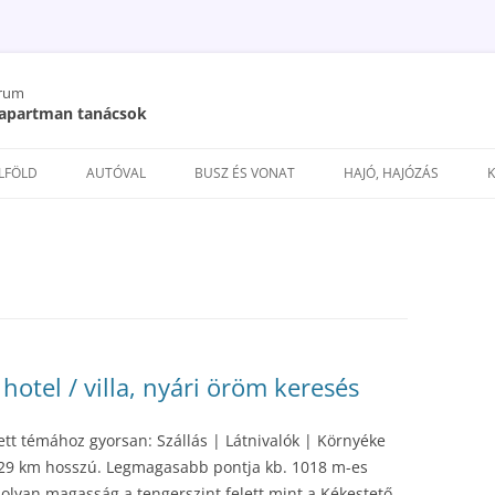
órum
/ apartman tanácsok
Kilépés
a
ELFÖLD
AUTÓVAL
BUSZ ÉS VONAT
HAJÓ, HAJÓZÁS
tartalomba
 hotel / villa, nyári öröm keresés
ett témához gyorsan: Szállás | Látnivalók | Környéke
, 29 km hosszú. Legmagasabb pontja kb. 1018 m-es
lyan magasság a tengerszint felett mint a Kékestető.