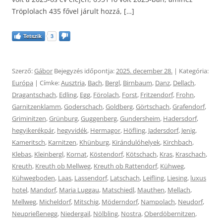
Tröplolach 435 fővel járult hozzá, […]
Tetszik
3
Szerző:
Gábor
Bejegyzés időpontja:
2025. december 28.
| Kategória:
Európa
| Címke:
Ausztria
,
Bach
,
Bergl
,
Birnbaum
,
Danz
,
Dellach
,
Dragantschach
,
Edling
,
Egg
,
Förolach
,
Forst
,
Fritzendorf
,
Frohn
,
Garnitzenklamm
,
Goderschach
,
Goldberg
,
Görtschach
,
Grafendorf
,
Griminitzen
,
Grünburg
,
Guggenberg
,
Gundersheim
,
Hadersdorf
,
hegyikerékpár
,
hegyvidék
,
Hermagor
,
Höfling
,
Jadersdorf
,
Jenig
,
Kameritsch
,
Karnitzen
,
Khünburg
,
Kirándulóhelyek
,
Kirchbach
,
Klebas
,
Kleinbergl
,
Kornat
,
Köstendorf
,
Kötschach
,
Kras
,
Kraschach
,
Kreuth
,
Kreuth ob Mellweg
,
Kreuth ob Rattendorf
,
Kühweg
,
Kühwegboden
,
Laas
,
Lassendorf
,
Latschach
,
Leifling
,
Liesing
,
luxus
hotel
,
Mandorf
,
Maria Luggau
,
Matschiedl
,
Mauthen
,
Mellach
,
Mellweg
,
Micheldorf
,
Mitschig
,
Möderndorf
,
Nampolach
,
Neudorf
,
Neuprießenegg
,
Niedergail
,
Nölbling
,
Nostra
,
Oberdöbernitzen
,