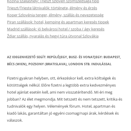
Kozina szálláshely: Trieszt szlovén szomszédsága tipp
Trieszt/Trieste látnivalók: története, élmény és érzés
Koper Szlovénia tenger, élmény, szállás és nevezetesség
Piran szállások: hotel, kemping és apartman keresés tippek
Madrid szállások: jó belvárosi hotel / szoba / ágy keresés
Ždiar szállás, nyaralás és hegyi túra útvonal Szlovákia
AZ IDEGENVEZETŐ SEGÍT: REPÜLŐJEGY, BUSZ- ÉS VONATJEGY: BUDAPEST,
BÉCS (WIEN), POZSONY (BRATISLAVA), LONDON STB. INDULÁSSAL
Fizetni gyakran helyben, ott, érkezéskor kell, extra költségek és
kötöttségek nélkül. Előre fizetni a legtöbb extra kedvezményes
hotel ajánlat esetén kell, ami nem visszatérítendő. Mi éri meg
jobban? Az élet megmondja. Mit tetszett és nem tetszett, kritika és
tudnivalók egy helyen. Vélemények fórum. Hotel, apartman és
kiadó lakás, garantáltan jó egyéni csomag/napi árak, kérdések és
válaszok.