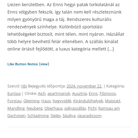
Liezen kerületben. Az Enns hegyi patak torkolatánál az
Enns völgyben fekszik, így talán nem kell részleteznünk
milyen gyönyörű maga a táj. Rendszeres kulturális
rendezvények színhelye. Különböző sportolási
lehetőségeket biztosít, mint télen, mint nyáron. Háziállat
több helyre bevihető felár ellenében. A szállás kínálat
online óriásit fejlődött, a luxus kategória mellett […]
(
)
Like Button Notice
view
Szerző:
tibi
Bejegyzés időpontja:
2024. november 22.
| Kategória:
Európa
| Címke:
Aich
,
apartmanok
,
Ausztria
,
Enns
,
Filzmoos
,
Forstau
,
Gleiming
,
Haus
,
hegyvidék
,
Kirándulóhelyek
,
Maistatt
,
Mandling
,
Neuberg
,
Oberhaus
,
pályaszállás
,
Pichl
,
Ramsau am
Dachstein
,
Schladming
,
Síelés
,
Sípálya
,
síparadicsom