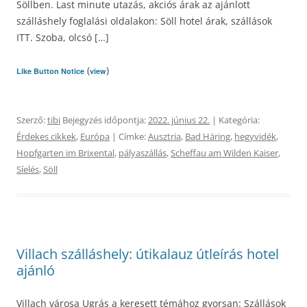
Söllben. Last minute utazás, akciós árak az ajánlott
szálláshely foglalási oldalakon: Söll hotel árak, szállások
ITT. Szoba, olcsó […]
(
)
Like Button Notice
view
Szerző:
tibi
Bejegyzés időpontja:
2022. június 22.
| Kategória:
Érdekes cikkek
,
Európa
| Címke:
Ausztria
,
Bad Häring
,
hegyvidék
,
Hopfgarten im Brixental
,
pályaszállás
,
Scheffau am Wilden Kaiser
,
Síelés
,
Söll
Villach szálláshely: útikalauz útleírás hotel
ajánló
Villach városa Ugrás a keresett témához gyorsan: Szállások