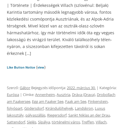
| Története | Érdekességek Villach (szlovénul: Beljak)
Karintia tartomány második legnagyobb városa, fontos
közlekedési csomópontja Ausztriának, és az Alpok-Adria
térségnek. Mivel közel van az osztrák-olasz-szlovén
hármashatárhoz, így már történelmi idők óta egy vegyes
lakosságú és virágzó terület. Kiváló találkozóhely télen-
nyáron, a síszezonban kifejezetten távolról is sokan
érkeznek […]
(
)
Like Button Notice
view
Szerző:
Gábor
Bejegyzés időpontja:
2022. március 30.
| Kategória:
Európa
| Címke:
Annenheim
,
Ausztria
,
Dráva (Drava)
,
Drobollach
am Faakersee
,
Egg am Faaker See
,
Faak am See
,
Finkenstein
,
folyópart
,
Gödersdorf
,
Kirándulóhelyek
,
Landskron
,
Luxus
lakosztály
,
pályaszállás
,
Riegersdorf
,
Sankt Niklas an der Drau
,
Sattendorf
,
Síelés
,
Sípálya
,
történelmi város
,
Treffen
,
Villach
,