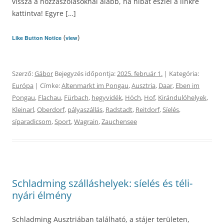
vissza a hozzászólásoknál alább, ha hibát észlel a linkre
kattintva! Egyre […]
(
)
Like Button Notice
view
Szerző:
Gábor
Bejegyzés időpontja:
2025. február 1.
| Kategória:
Európa
| Címke:
Altenmarkt im Pongau
,
Ausztria
,
Daar
,
Eben im
Pongau
,
Flachau
,
Fürbach
,
hegyvidék
,
Höch
,
Hof
,
Kirándulóhelyek
,
Kleinarl
,
Oberdorf
,
pályaszállás
,
Radstadt
,
Reitdorf
,
Síelés
,
síparadicsom
,
Sport
,
Wagrain
,
Zauchensee
Schladming szálláshelyek: síelés és téli-
nyári élmény
Schladming Ausztriában található, a stájer területen,