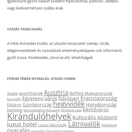
igyekszünk gyors választ küldeni! Nyitvatartás, parkoló-, belépő-
vagy kedvezményes szállás árak.
UTAZÁS TANÁCSADÁS
A több évtizedes hobbi, az utazási tanácsadó szerep, túrák,
idegenvezetések és nyaralások eredményeképpen sok információ
gyűlt össze. Közlekedés, útvonal stb. lehetőségek.
FÓRUM TÉMÁK NYARALÁS, UTAZÁS CIKKEK:
Ausztria
apartmanok
Belföld Magyarország
Anglia
Franciaország
Egyetemi város
folyópart
borvidék
hegyvidék
Horvátország
Görögország
főváros
kikötőváros
kemping
kereskedelmi központ
Kerékpárutak
Kirándulóhelyek
Kulturális központ
Látnivalók
luxus hotel
Luxus lakosztály
múzeum
nyaralás
nyaralás Horvátországban