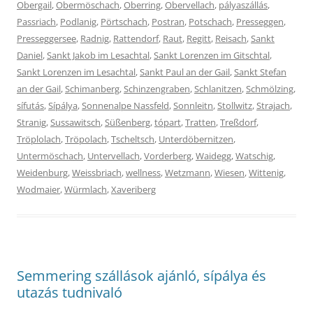
Obergail
,
Obermöschach
,
Oberring
,
Obervellach
,
pályaszállás
,
Passriach
,
Podlanig
,
Pörtschach
,
Postran
,
Potschach
,
Presseggen
,
Presseggersee
,
Radnig
,
Rattendorf
,
Raut
,
Regitt
,
Reisach
,
Sankt
Daniel
,
Sankt Jakob im Lesachtal
,
Sankt Lorenzen im Gitschtal
,
Sankt Lorenzen im Lesachtal
,
Sankt Paul an der Gail
,
Sankt Stefan
an der Gail
,
Schimanberg
,
Schinzengraben
,
Schlanitzen
,
Schmölzing
,
sífutás
,
Sípálya
,
Sonnenalpe Nassfeld
,
Sonnleitn
,
Stollwitz
,
Strajach
,
Stranig
,
Sussawitsch
,
Süßenberg
,
tópart
,
Tratten
,
Treßdorf
,
Tröplolach
,
Tröpolach
,
Tscheltsch
,
Unterdöbernitzen
,
Untermöschach
,
Untervellach
,
Vorderberg
,
Waidegg
,
Watschig
,
Weidenburg
,
Weissbriach
,
wellness
,
Wetzmann
,
Wiesen
,
Wittenig
,
Wodmaier
,
Würmlach
,
Xaveriberg
Semmering szállások ajánló, sípálya és
utazás tudnivaló