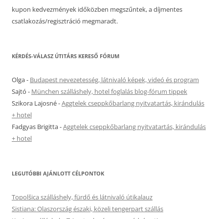
kupon kedvezmények időközben megszűntek, a díjmentes
csatlakozás/regisztráció megmaradt.
KÉRDÉS-VÁLASZ ÚTITÁRS KERESŐ FÓRUM
Olga
-
Budapest nevezetesség, látnivaló képek, videó és program
Sajtó
-
München szálláshely, hotel foglalás blog-fórum tippek
Szikora Lajosné
-
Aggtelek cseppkőbarlang nyitvatartás, kirándulás
+ hotel
Fadgyas Brigitta
-
Aggtelek cseppkőbarlang nyitvatartás, kirándulás
+ hotel
LEGUTÓBBI AJÁNLOTT CÉLPONTOK
Topolšica szálláshely, fürdő és látnivaló útikalauz
Sistiana: Olaszország északi, közeli tengerpart szállás