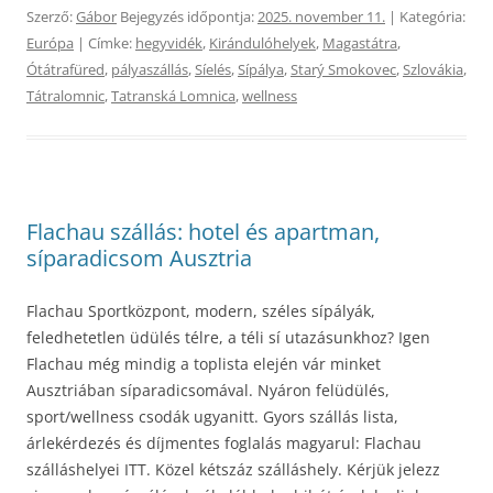
Szerző:
Gábor
Bejegyzés időpontja:
2025. november 11.
| Kategória:
Európa
| Címke:
hegyvidék
,
Kirándulóhelyek
,
Magastátra
,
Ótátrafüred
,
pályaszállás
,
Síelés
,
Sípálya
,
Starý Smokovec
,
Szlovákia
,
Tátralomnic
,
Tatranská Lomnica
,
wellness
Flachau szállás: hotel és apartman,
síparadicsom Ausztria
Flachau Sportközpont, modern, széles sípályák,
feledhetetlen üdülés télre, a téli sí utazásunkhoz? Igen
Flachau még mindig a toplista elején vár minket
Ausztriában síparadicsomával. Nyáron felüdülés,
sport/wellness csodák ugyanitt. Gyors szállás lista,
árlekérdezés és díjmentes foglalás magyarul: Flachau
szálláshelyei ITT. Közel kétszáz szálláshely. Kérjük jelezz