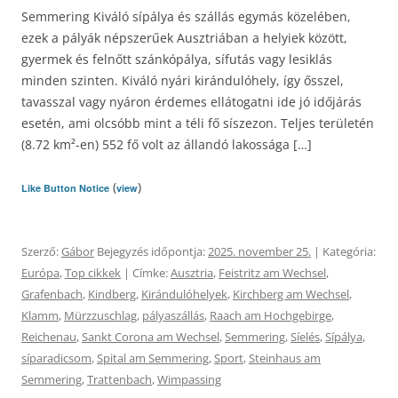
Semmering Kiváló sípálya és szállás egymás közelében,
ezek a pályák népszerűek Ausztriában a helyiek között,
gyermek és felnőtt szánkópálya, sífutás vagy lesiklás
minden szinten. Kiváló nyári kirándulóhely, így ősszel,
tavasszal vagy nyáron érdemes ellátogatni ide jó időjárás
esetén, ami olcsóbb mint a téli fő síszezon. Teljes területén
(8.72 km²-en) 552 fő volt az állandó lakossága […]
(
)
Like Button Notice
view
Szerző:
Gábor
Bejegyzés időpontja:
2025. november 25.
| Kategória:
Európa
,
Top cikkek
| Címke:
Ausztria
,
Feistritz am Wechsel
,
Grafenbach
,
Kindberg
,
Kirándulóhelyek
,
Kirchberg am Wechsel
,
Klamm
,
Mürzzuschlag
,
pályaszállás
,
Raach am Hochgebirge
,
Reichenau
,
Sankt Corona am Wechsel
,
Semmering
,
Síelés
,
Sípálya
,
síparadicsom
,
Spital am Semmering
,
Sport
,
Steinhaus am
Semmering
,
Trattenbach
,
Wimpassing