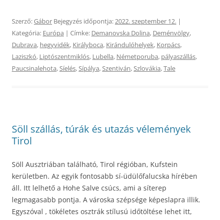
Szerző:
Gábor
Bejegyzés időpontja:
2022. szeptember 12.
|
Kategória:
Európa
| Címke:
Demanovska Dolina
,
Deménvölgy
,
Dubrava
,
hegyvidék
,
Királyboca
,
Kirándulóhelyek
,
Korpács
,
Laziszkó
,
Liptószentmiklós
,
Lubella
,
Németporuba
,
pályaszállás
,
Paucsinalehota
,
Síelés
,
Sípálya
,
Szentiván
,
Szlovákia
,
Tale
Söll szállás, túrák és utazás vélemények
Tirol
Söll Ausztriában található, Tirol régióban, Kufstein
kerületben. Az egyik fontosabb sí-üdülőfalucska hírében
áll. Itt lelhető a Hohe Salve csúcs, ami a síterep
legmagasabb pontja. A városka szépsége képeslapra illik.
Egyszóval , tökéletes osztrák stílusú időtöltése lehet itt,