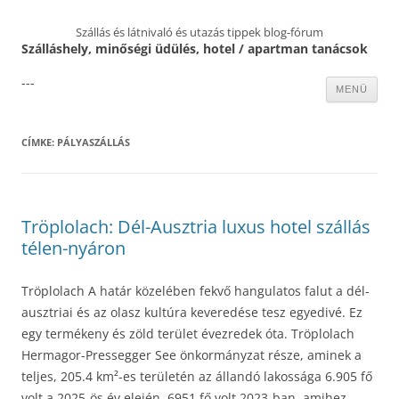
Szállás és látnivaló és utazás tippek blog-fórum
Szálláshely, minőségi üdülés, hotel / apartman tanácsok
---
Kilépés
MENÜ
a
tartalomba
CÍMKE:
PÁLYASZÁLLÁS
Tröplolach: Dél-Ausztria luxus hotel szállás
télen-nyáron
Tröplolach A határ közelében fekvő hangulatos falut a dél-
ausztriai és az olasz kultúra keveredése tesz egyedivé. Ez
egy termékeny és zöld terület évezredek óta. Tröplolach
Hermagor-Pressegger See önkormányzat része, aminek a
teljes, 205.4 km²-es területén az állandó lakossága 6.905 fő
volt a 2025-ös év elején, 6951 fő volt 2023-ban, amihez