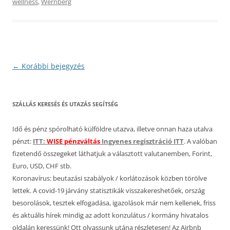
wellness
,
Wernberg
Bejegyzés
←
Korábbi bejegyzés
navigáció
SZÁLLÁS KERESÉS ÉS UTAZÁS SEGÍTSÉG
Idő és pénz spórolható külföldre utazva, illetve onnan haza utalva
pénzt:
ITT:
WISE pénzváltás
Ingyenes regisztráció ITT
. A valóban
fizetendő összegeket láthatjuk a választott valutanemben, Forint,
Euro, USD, CHF stb.
Koronavírus: beutazási szabályok / korlátozások közben törölve
lettek. A covid-19 járvány statisztikák visszakereshetőek, ország
besorolások, tesztek elfogadása, igazolások már nem kellenek, friss
és aktuális hírek mindig az adott konzulátus / kormány hivatalos
oldalán keressünk! Ott olvassunk utána részletesen! Az Airbnb