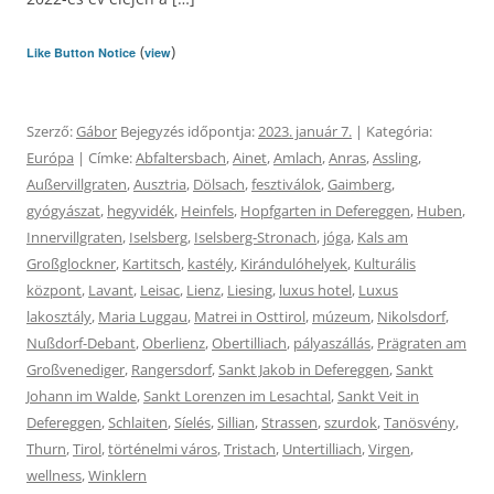
(
)
Like Button Notice
view
Szerző:
Gábor
Bejegyzés időpontja:
2023. január 7.
| Kategória:
Európa
| Címke:
Abfaltersbach
,
Ainet
,
Amlach
,
Anras
,
Assling
,
Außervillgraten
,
Ausztria
,
Dölsach
,
fesztiválok
,
Gaimberg
,
gyógyászat
,
hegyvidék
,
Heinfels
,
Hopfgarten in Defereggen
,
Huben
,
Innervillgraten
,
Iselsberg
,
Iselsberg-Stronach
,
jóga
,
Kals am
Großglockner
,
Kartitsch
,
kastély
,
Kirándulóhelyek
,
Kulturális
központ
,
Lavant
,
Leisac
,
Lienz
,
Liesing
,
luxus hotel
,
Luxus
lakosztály
,
Maria Luggau
,
Matrei in Osttirol
,
múzeum
,
Nikolsdorf
,
Nußdorf-Debant
,
Oberlienz
,
Obertilliach
,
pályaszállás
,
Prägraten am
Großvenediger
,
Rangersdorf
,
Sankt Jakob in Defereggen
,
Sankt
Johann im Walde
,
Sankt Lorenzen im Lesachtal
,
Sankt Veit in
Defereggen
,
Schlaiten
,
Síelés
,
Sillian
,
Strassen
,
szurdok
,
Tanösvény
,
Thurn
,
Tirol
,
történelmi város
,
Tristach
,
Untertilliach
,
Virgen
,
wellness
,
Winklern