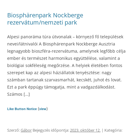
Biosphärenpark Nockberge
rezervátum/nemzeti park
Alpesi panoráma túra útvonalak – környező fő települések
nevei/látnivalói A Biosphärenpark Nockberge Ausztria
legnagyobb bioszféra-rezervátuma, amelynek legfőbb célja
ember és természet harmonikus együttélése, valamint a
biológiai sokféleség megőrzése. A helyiek életében fontos
szerepet kap az alpesi háziállatok tenyésztése: nagy
számban tartanak szarvasmarhát, kecskét, juhot és lovat.
Ezt a park éppúgy támogatja, mint a vadgazdálkodást.
Számos […]
(
)
Like Button Notice
view
Szerző:
Gábor
Bejegyzés időpontja:
2023. október 12.
| Kategória: