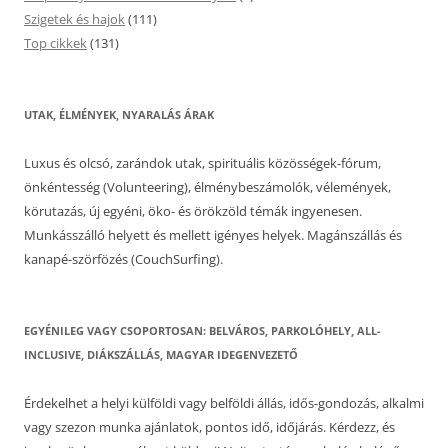
Szigetek és hajok
(111)
Top cikkek
(131)
UTAK, ÉLMÉNYEK, NYARALÁS ÁRAK
Luxus és olcsó, zarándok utak, spirituális közösségek-fórum,
önkéntesség (Volunteering), élménybeszámolók, vélemények,
körutazás, új egyéni, öko- és örökzöld témák ingyenesen.
Munkásszálló helyett és mellett igényes helyek. Magánszállás és
kanapé-szörfözés (CouchSurfing).
EGYÉNILEG VAGY CSOPORTOSAN: BELVÁROS, PARKOLÓHELY, ALL-
INCLUSIVE, DIÁKSZÁLLÁS, MAGYAR IDEGENVEZETŐ
Érdekelhet a helyi külföldi vagy belföldi állás, idős-gondozás, alkalmi
vagy szezon munka ajánlatok, pontos idő, időjárás. Kérdezz, és