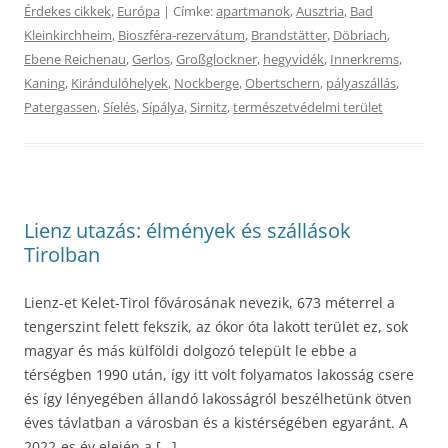
Érdekes cikkek
,
Európa
| Címke:
apartmanok
,
Ausztria
,
Bad
Kleinkirchheim
,
Bioszféra-rezervátum
,
Brandstätter
,
Döbriach
,
Ebene Reichenau
,
Gerlos
,
Großglockner
,
hegyvidék
,
Innerkrems
,
Kaning
,
Kirándulóhelyek
,
Nockberge
,
Obertschern
,
pályaszállás
,
Patergassen
,
Síelés
,
Sípálya
,
Sirnitz
,
természetvédelmi terület
Lienz utazás: élmények és szállások
Tirolban
Lienz-et Kelet-Tirol fővárosának nevezik, 673 méterrel a
tengerszint felett fekszik, az ókor óta lakott terület ez, sok
magyar és más külföldi dolgozó települt le ebbe a
térségben 1990 után, így itt volt folyamatos lakosság csere
és így lényegében állandó lakosságról beszélhetünk ötven
éves távlatban a városban és a kistérségében egyaránt. A
2022-es év elején a […]