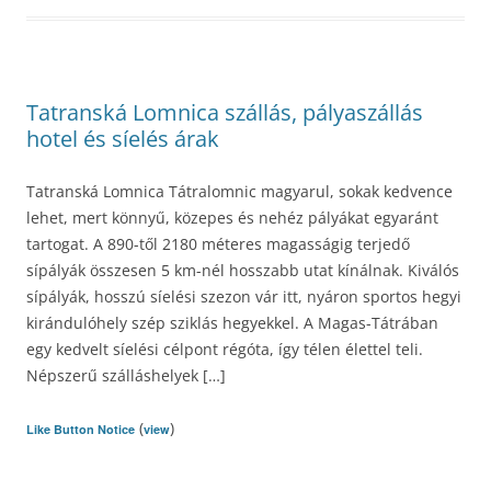
Tatranská Lomnica szállás, pályaszállás
hotel és síelés árak
Tatranská Lomnica Tátralomnic magyarul, sokak kedvence
lehet, mert könnyű, közepes és nehéz pályákat egyaránt
tartogat. A 890-től 2180 méteres magasságig terjedő
sípályák összesen 5 km-nél hosszabb utat kínálnak. Kiválós
sípályák, hosszú síelési szezon vár itt, nyáron sportos hegyi
kirándulóhely szép sziklás hegyekkel. A Magas-Tátrában
egy kedvelt síelési célpont régóta, így télen élettel teli.
Népszerű szálláshelyek […]
(
)
Like Button Notice
view