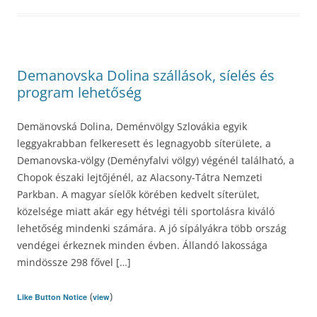
Demanovska Dolina szállások, síelés és
program lehetőség
Demänovská Dolina, Deménvölgy Szlovákia egyik
leggyakrabban felkeresett és legnagyobb síterülete, a
Demanovska-völgy (Deményfalvi völgy) végénél található, a
Chopok északi lejtőjénél, az Alacsony-Tátra Nemzeti
Parkban. A magyar síelők körében kedvelt síterület,
közelsége miatt akár egy hétvégi téli sportolásra kiváló
lehetőség mindenki számára. A jó sípályákra több ország
vendégei érkeznek minden évben. Állandó lakossága
mindössze 298 fővel […]
(
)
Like Button Notice
view