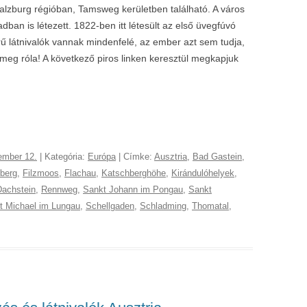
alzburg régióban, Tamsweg kerületben található. A város
dban is létezett. 1822-ben itt létesült az első üvegfúvó
látnivalók vannak mindenfelé, az ember azt sem tudja,
 meg róla! A következő piros linken keresztül megkapjuk
ember 12.
| Kategória:
Európa
| Címke:
Ausztria
,
Bad Gastein
,
berg
,
Filzmoos
,
Flachau
,
Katschberghöhe
,
Kirándulóhelyek
,
achstein
,
Rennweg
,
Sankt Johann im Pongau
,
Sankt
t Michael im Lungau
,
Schellgaden
,
Schladming
,
Thomatal
,