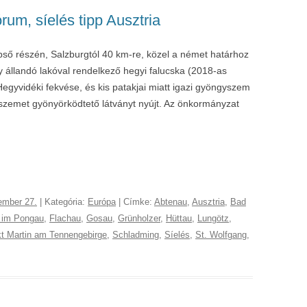
um, síelés tipp Ausztria
ő részén, Salzburgtól 40 km-re, közel a német határhoz
y állandó lakóval rendelkező hegyi falucska (2018-as
Hegyvidéki fekvése, és kis patakjai miatt igazi gyöngyszem
szemet gyönyörködtető látványt nyújt. Az önkormányzat
ember 27.
| Kategória:
Európa
| Címke:
Abtenau
,
Ausztria
,
Bad
 im Pongau
,
Flachau
,
Gosau
,
Grünholzer
,
Hüttau
,
Lungötz
,
t Martin am Tennengebirge
,
Schladming
,
Síelés
,
St. Wolfgang
,