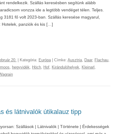
ánt rendelkezik. Szállás keresésben segítünk alább
radicsom vonzza ide a legtöbb vendéget télen. Teljes.
ág 3181 fő volt 2023-ban. Szállás keresése magyarul,
Hotelek, panziók és kis […]
ebruár 20.
| Kategória:
Európa
| Címke:
Ausztria
,
Daar
,
Flachau
,
lmoos
,
hegyvidék
,
Höch
,
Hof
,
Kirándulóhelyek
,
Kleinarl
,
Wagrain
 és látnivalók útikalauz tipp
orsan: Szállások | Látnivalók | Története | Érdekességek
ebeli hegyvidék termálvizekkel és vízeséssel, ami már a