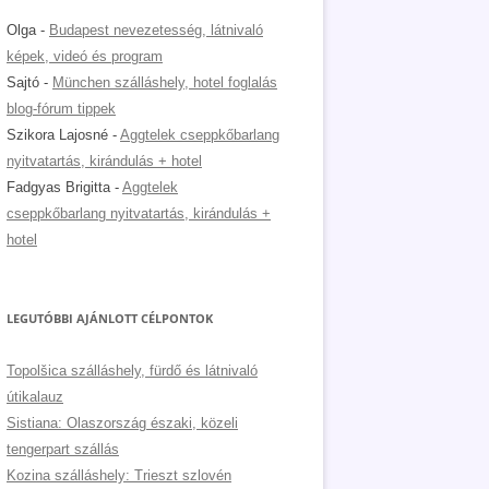
Olga
-
Budapest nevezetesség, látnivaló
képek, videó és program
Sajtó
-
München szálláshely, hotel foglalás
blog-fórum tippek
Szikora Lajosné
-
Aggtelek cseppkőbarlang
nyitvatartás, kirándulás + hotel
Fadgyas Brigitta
-
Aggtelek
cseppkőbarlang nyitvatartás, kirándulás +
hotel
LEGUTÓBBI AJÁNLOTT CÉLPONTOK
Topolšica szálláshely, fürdő és látnivaló
útikalauz
Sistiana: Olaszország északi, közeli
tengerpart szállás
Kozina szálláshely: Trieszt szlovén