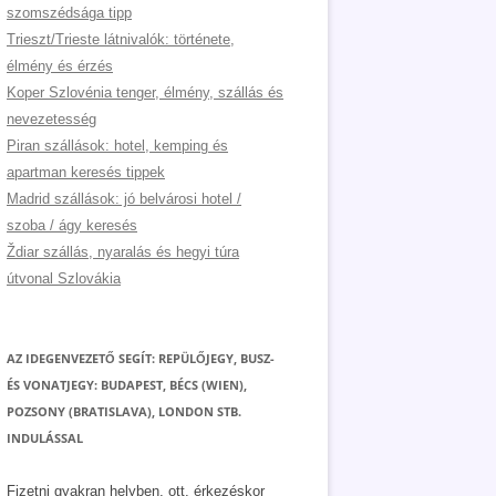
szomszédsága tipp
Trieszt/Trieste látnivalók: története,
élmény és érzés
Koper Szlovénia tenger, élmény, szállás és
nevezetesség
Piran szállások: hotel, kemping és
apartman keresés tippek
Madrid szállások: jó belvárosi hotel /
szoba / ágy keresés
Ždiar szállás, nyaralás és hegyi túra
útvonal Szlovákia
AZ IDEGENVEZETŐ SEGÍT: REPÜLŐJEGY, BUSZ-
ÉS VONATJEGY: BUDAPEST, BÉCS (WIEN),
POZSONY (BRATISLAVA), LONDON STB.
INDULÁSSAL
Fizetni gyakran helyben, ott, érkezéskor