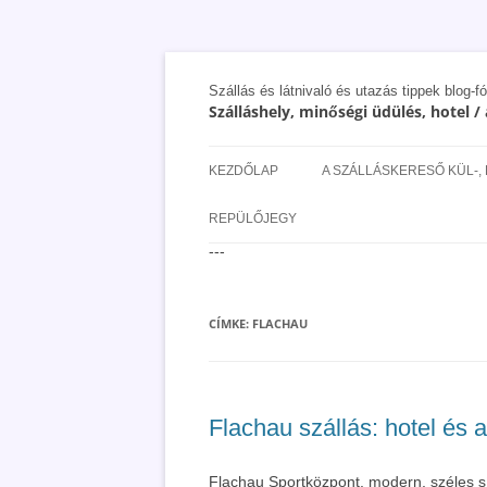
Szállás és látnivaló és utazás tippek blog-f
Szálláshely, minőségi üdülés, hotel 
KEZDŐLAP
A SZÁLLÁSKERESŐ KÜL-,
SAN MARINO SZÁLLÁSOK 
REPÜLŐJEGY
UTAZÁS OLCSÓBBAN 2018
---
CÍMKE:
FLACHAU
Flachau szállás: hotel és 
Flachau Sportközpont, modern, széles síp