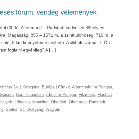
eresés fórum: vendég vélemények
t 4700 fő. Altenmarkt – Radstadt kedvelt síelőhely és
ra. Magasság: 855 – 1571 m, a szintkülönbség: 716 m, a
intű, 8 km könnyebben síelhető. A síliftek száma: 7. Ön
ást foglalni egyénileg? A […]
árcius 24.
| Kategória:
Európa
| Címke:
Altenmarkt im Pongau
,
Goisern
,
Bad Hofgastein
,
Eben im Pongau
,
Filzmoos
,
Flachau
,
óhelyek
,
Löbenau
,
Mandling
,
Oberdorf
,
Obertraun
,
Radstadt
,
ng
,
Síelés
,
St. Wolfgang
,
Wagrain