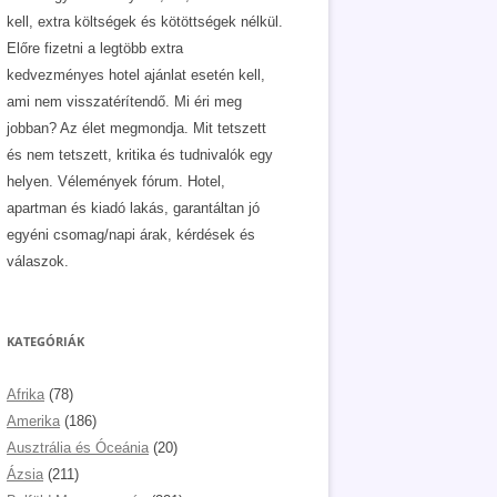
kell, extra költségek és kötöttségek nélkül.
Előre fizetni a legtöbb extra
kedvezményes hotel ajánlat esetén kell,
ami nem visszatérítendő. Mi éri meg
jobban? Az élet megmondja. Mit tetszett
és nem tetszett, kritika és tudnivalók egy
helyen. Vélemények fórum. Hotel,
apartman és kiadó lakás, garantáltan jó
egyéni csomag/napi árak, kérdések és
válaszok.
KATEGÓRIÁK
Afrika
(78)
Amerika
(186)
Ausztrália és Óceánia
(20)
Ázsia
(211)