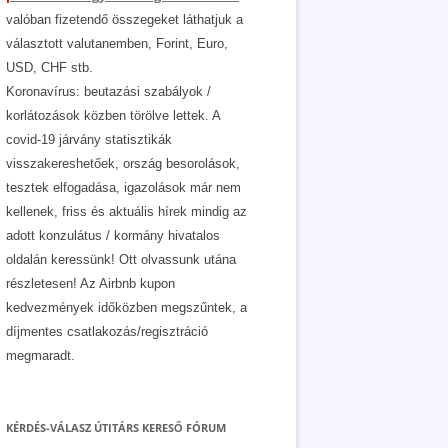
valóban fizetendő összegeket láthatjuk a
választott valutanemben, Forint, Euro,
USD, CHF stb.
Koronavírus: beutazási szabályok /
korlátozások közben törölve lettek. A
covid-19 járvány statisztikák
visszakereshetőek, ország besorolások,
tesztek elfogadása, igazolások már nem
kellenek, friss és aktuális hírek mindig az
adott konzulátus / kormány hivatalos
oldalán keressünk! Ott olvassunk utána
részletesen! Az Airbnb kupon
kedvezmények időközben megszűntek, a
díjmentes csatlakozás/regisztráció
megmaradt.
KÉRDÉS-VÁLASZ ÚTITÁRS KERESŐ FÓRUM