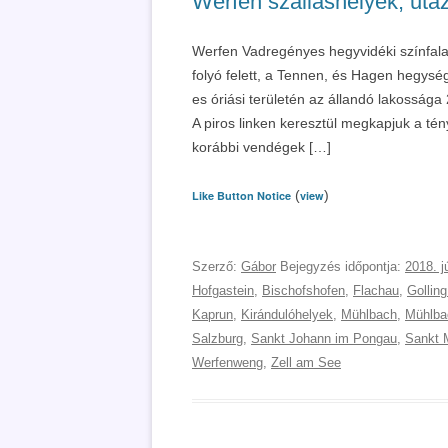
Werfen szálláshelyek, utaz
Werfen Vadregényes hegyvidéki színfala
folyó felett, a Tennen, és Hagen hegység
es óriási területén az állandó lakossága 
A piros linken keresztül megkapjuk a tény
korábbi vendégek […]
(
)
Like Button Notice
view
Szerző:
Gábor
Bejegyzés időpontja:
2018. j
Hofgastein
,
Bischofshofen
,
Flachau
,
Gollin
Kaprun
,
Kirándulóhelyek
,
Mühlbach
,
Mühlba
Salzburg
,
Sankt Johann im Pongau
,
Sankt 
Werfenweng
,
Zell am See