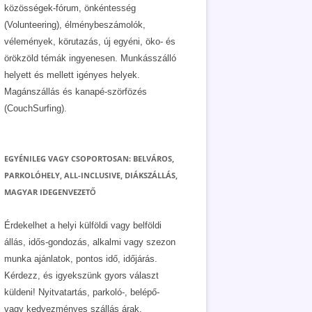
közösségek-fórum, önkéntesség
(Volunteering), élménybeszámolók,
vélemények, körutazás, új egyéni, öko- és
örökzöld témák ingyenesen. Munkásszálló
helyett és mellett igényes helyek.
Magánszállás és kanapé-szörfözés
(CouchSurfing).
EGYÉNILEG VAGY CSOPORTOSAN: BELVÁROS,
PARKOLÓHELY, ALL-INCLUSIVE, DIÁKSZÁLLÁS,
MAGYAR IDEGENVEZETŐ
Érdekelhet a helyi külföldi vagy belföldi
állás, idős-gondozás, alkalmi vagy szezon
munka ajánlatok, pontos idő, időjárás.
Kérdezz, és igyekszünk gyors választ
küldeni! Nyitvatartás, parkoló-, belépő-
vagy kedvezményes szállás árak.