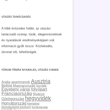
UTAZÁS TANÁCSADÁS
A több évtizedes hobbi, az utazási
tanácsadó szerep, túrák, idegenvezetések
és nyaralások eredményeképpen sok
információ gyűlt össze. Közlekedés,
útvonal stb. lehetőségek.
FÓRUM TÉMÁK NYARALÁS, UTAZÁS CIKKEK:
Ausztria
apartmanok
Anglia
Belföld Magyarország
borvidék
Egyetemi város
folyópart
Franciaország
főváros
hegyvidék
Görögország
Horvátország
kemping
kereskedelmi központ
Kerékpárutak