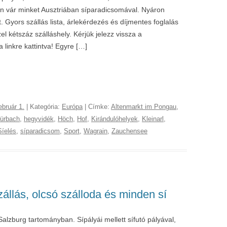
én vár minket Ausztriában síparadicsomával. Nyáron
. Gyors szállás lista, árlekérdezés és díjmentes foglalás
l kétszáz szálláshely. Kérjük jelezz vissza a
 linkre kattintva! Egyre […]
ebruár 1.
| Kategória:
Európa
| Címke:
Altenmarkt im Pongau
,
ürbach
,
hegyvidék
,
Höch
,
Hof
,
Kirándulóhelyek
,
Kleinarl
,
Síelés
,
síparadicsom
,
Sport
,
Wagrain
,
Zauchensee
állás, olcsó szálloda és minden sí
Salzburg tartományban. Sípályái mellett sífutó pályával,