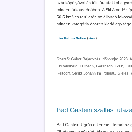
szánkópályával és téli túrautakkal egyar
minden árkategóriában. A Ski Amadé sípa
50.5 km²-es területén az állandó lakoss
minden kategória összes kiadó egysége: 
(
)
Like Button Notice
view
Szerző:
Gábor
Bejegyzés időpontja:
2023. f
Floitensberg
,
Fürbach
,
Gersbach
,
Grub
,
Hal
Reitdorf
,
Sankt Johann im Pongau
,
Síelés
,
Bad Gastein szállás: utazás
Bad Gastein Ugrás a keresett témához gy
#Badgastein vár rád, hiszen ez az a mes