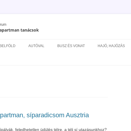
órum
/ apartman tanácsok
Kilépés
a
 BELFÖLD
AUTÓVAL
BUSZ ÉS VONAT
HAJÓ, HAJÓZÁS
tartalomba
ÉS
apartman, síparadicsom Ausztria
ályák, feledhetetlen üdülés télre, a téli sí utazásunkhoz?