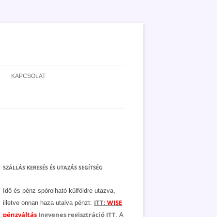
KAPCSOLAT
ADATVÉDELEM
JOGNYILATKOZAT
MÉDIAAJÁNLAT
SZÁLLÁS KERESÉS ÉS UTAZÁS SEGÍTSÉG
Idő és pénz spórolható külföldre utazva,
ITT:
WISE
illetve onnan haza utalva pénzt:
pénzváltás
Ingyenes regisztráció ITT
. A