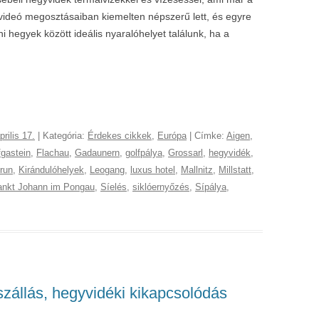
videó megosztásaiban kiemelten népszerű lett, és egyre
ni hegyek között ideális nyaralóhelyet találunk, ha a
prilis 17.
| Kategória:
Érdekes cikkek
,
Európa
| Címke:
Aigen
,
fgastein
,
Flachau
,
Gadaunern
,
golfpálya
,
Grossarl
,
hegyvidék
,
run
,
Kirándulóhelyek
,
Leogang
,
luxus hotel
,
Mallnitz
,
Millstatt
,
ankt Johann im Pongau
,
Síelés
,
siklóernyőzés
,
Sípálya
,
zállás, hegyvidéki kikapcsolódás