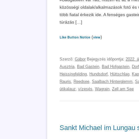
közösségi oldalak/alkalmazások fotó és 
több fiatal érkezik ide. A fenséges gastei
túrázás […]
(
)
Like Button Notice
view
Szerző:
Gábor
Bejegyzés időpontja:
2022. á
Ausztria
,
Bad Gastein
,
Bad Hofgastein
,
Dor
Heissingfelding
,
Hundsdorf
,
Hüttschlag
,
Kap
Rauris
,
Reedsee
,
Saalbach Hinterglemm
,
S
útikalauz
,
vízesés
,
Wagrain
,
Zell am See
Sankt Michael im Lungau s