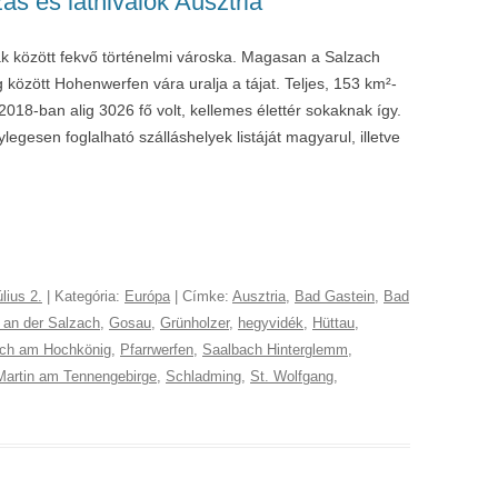
ás és látnivalók Ausztria
k között fekvő történelmi városka. Magasan a Salzach
 között Hohenwerfen vára uralja a tájat. Teljes, 153 km²-
2018-ban alig 3026 fő volt, kellemes élettér sokaknak így.
legesen foglalható szálláshelyek listáját magyarul, illetve
úlius 2.
| Kategória:
Európa
| Címke:
Ausztria
,
Bad Gastein
,
Bad
g an der Salzach
,
Gosau
,
Grünholzer
,
hegyvidék
,
Hüttau
,
ch am Hochkönig
,
Pfarrwerfen
,
Saalbach Hinterglemm
,
Martin am Tennengebirge
,
Schladming
,
St. Wolfgang
,