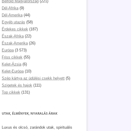
Belföld Magyarország
(221)
Dél-Afrika
(9)
Dél-Amerika
(44)
Egyéb utazás
(58)
Érdekes cikkek
(187)
Észak-Afrika
(22)
Észak-Amerika
(26)
Európa
(3 573)
Friss cikkek
(55)
Kelet-Ázsia
(6)
Kelet-Európa
(10)
Szép kártya az üdülési csekk helyett
(5)
Szigetek és hajok
(111)
Top cikkek
(131)
UTAK, ÉLMÉNYEK, NYARALÁS ÁRAK
Luxus és olcsó, zarándok utak, spirituális