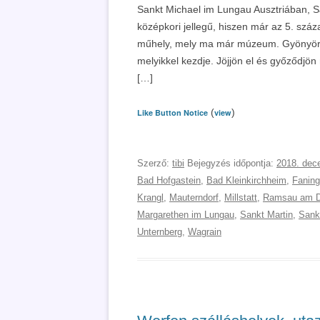
Sankt Michael im Lungau Ausztriában, S
középkori jellegű, hiszen már az 5. száza
műhely, mely ma már múzeum. Gyönyörű 
melyikkel kezdje. Jöjjön el és győződjön
[…]
(
)
Like Button Notice
view
Szerző:
tibi
Bejegyzés időpontja:
2018. dec
Bad Hofgastein
,
Bad Kleinkirchheim
,
Faning
Krangl
,
Mauterndorf
,
Millstatt
,
Ramsau am D
Margarethen im Lungau
,
Sankt Martin
,
Sank
Unternberg
,
Wagrain