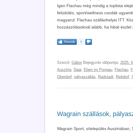
Igen Flachau még mindig a toplista elej
felüdülés, sport/wellness csodák ugyanitt
magyarul: Flachau szálláshelyei ITT. Köze
hozzászólásoknál alább, ha hibát észlel a
Tetszik
1
Szerző:
Gábor
Bejegyzés időpontja:
2025. f
Ausztria
,
Daar
,
Eben im Pongau
,
Flachau
,
F
Oberdorf
,
pályaszállás
,
Radstadt
,
Reitdorf
,
Wagrain szállások, pályasz
Wagrain Sport, sítelepülés Ausztriában, 