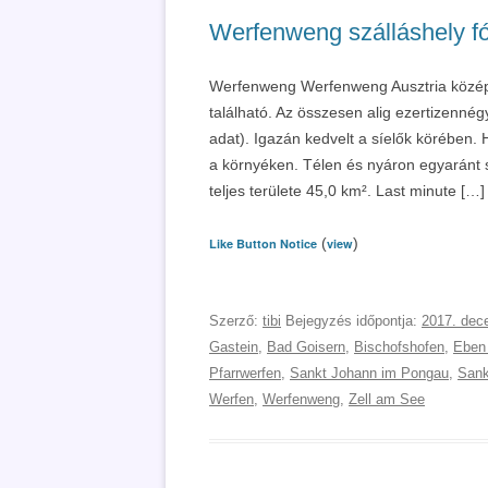
Werfenweng szálláshely fór
Werfenweng Werfenweng Ausztria középs
található. Az összesen alig ezertizennég
adat). Igazán kedvelt a síelők körében. 
a környéken. Télen és nyáron egyaránt 
teljes területe 45,0 km². Last minute […]
(
)
Like Button Notice
view
Szerző:
tibi
Bejegyzés időpontja:
2017. dec
Gastein
,
Bad Goisern
,
Bischofshofen
,
Eben
Pfarrwerfen
,
Sankt Johann im Pongau
,
Sank
Werfen
,
Werfenweng
,
Zell am See