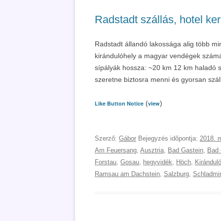
Radstadt szállás, hotel k
Radstadt állandó lakossága alig több min
kirándulóhely a magyar vendégek számá
sípályák hossza: ~20 km 12 km haladó sz
szeretne biztosra menni és gyorsan száll
(
)
Like Button Notice
view
Szerző:
Gábor
Bejegyzés időpontja:
2018. m
Am Feuersang
,
Ausztria
,
Bad Gastein
,
Bad 
Forstau
,
Gosau
,
hegyvidék
,
Höch
,
Kirándul
Ramsau am Dachstein
,
Salzburg
,
Schladmi