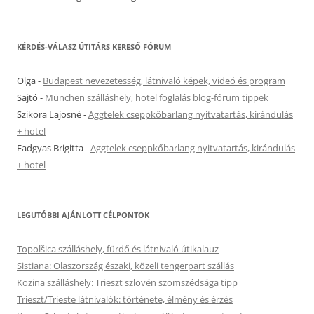
KÉRDÉS-VÁLASZ ÚTITÁRS KERESŐ FÓRUM
Olga
-
Budapest nevezetesség, látnivaló képek, videó és program
Sajtó
-
München szálláshely, hotel foglalás blog-fórum tippek
Szikora Lajosné
-
Aggtelek cseppkőbarlang nyitvatartás, kirándulás
+ hotel
Fadgyas Brigitta
-
Aggtelek cseppkőbarlang nyitvatartás, kirándulás
+ hotel
LEGUTÓBBI AJÁNLOTT CÉLPONTOK
Topolšica szálláshely, fürdő és látnivaló útikalauz
Sistiana: Olaszország északi, közeli tengerpart szállás
Kozina szálláshely: Trieszt szlovén szomszédsága tipp
Trieszt/Trieste látnivalók: története, élmény és érzés