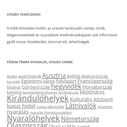
UTAZÁS TANÁCSADÁS
A több évtizedes hobbi, az utazási tanácsadó szerep, túrák,
idegenvezetések és nyaralások eredményeképpen sok információ
gyűlt össze. Közlekedés, útvonal stb. lehetőségek.
FÓRUM TÉMÁK NYARALÁS, UTAZÁS CIKKEK:
Ausztria
apartmanok
Belföld Magyarország
Anglia
Franciaország
Egyetemi város
folyópart
borvidék
hegyvidék
Horvátország
Görögország
főváros
kikötőváros
kemping
kereskedelmi központ
Kerékpárutak
Kirándulóhelyek
Kulturális központ
Látnivalók
luxus hotel
Luxus lakosztály
múzeum
nyaralás
nyaralás Horvátországban
Nyaralóhelyek
Németország
Olaszország
Olcsó szállás
parkok