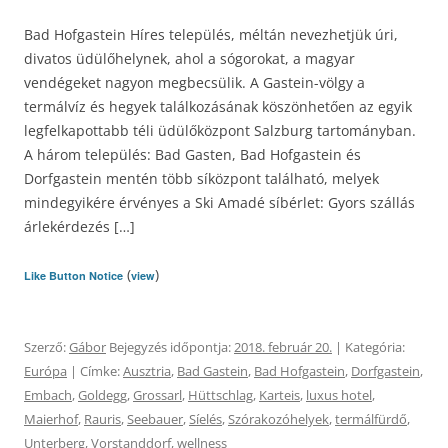
Bad Hofgastein Híres település, méltán nevezhetjük úri,
divatos üdülőhelynek, ahol a sógorokat, a magyar
vendégeket nagyon megbecsülik. A Gastein-völgy a
termálvíz és hegyek találkozásának köszönhetően az egyik
legfelkapottabb téli üdülőközpont Salzburg tartományban.
A három település: Bad Gasten, Bad Hofgastein és
Dorfgastein mentén több síközpont található, melyek
mindegyikére érvényes a Ski Amadé síbérlet: Gyors szállás
árlekérdezés […]
(
)
Like Button Notice
view
Szerző:
Gábor
Bejegyzés időpontja:
2018. február 20.
| Kategória:
Európa
| Címke:
Ausztria
,
Bad Gastein
,
Bad Hofgastein
,
Dorfgastein
,
Embach
,
Goldegg
,
Grossarl
,
Hüttschlag
,
Karteis
,
luxus hotel
,
Maierhof
,
Rauris
,
Seebauer
,
Síelés
,
Szórakozóhelyek
,
termálfürdő
,
Unterberg
,
Vorstanddorf
,
wellness