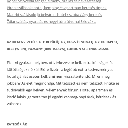
Koper Szlovénia tenger, élmény, szállás és nevezetesség
Piran szállások: hotel, kemping és apartman keresés tippek
Madrid szállások: jó belvárosi hotel / szoba / ágy keresés
Ždiar szállás, nyaralás és hegyi túra útvonal Szlovákia
AZ IDEGENVEZETŐ SEGÍT: REPÜLŐJEGY, BUSZ- ÉS VONATJEGY: BUDAPEST,
BÉCS (WIEN), POZSONY (BRATISLAVA), LONDON STB. INDULÁSSAL
Fizetni gyakran helyben, ott, érkezéskor kell, extra költségek és
kötöttségek nélkül. Előre fizetni a legtöbb extra kedvezményes
hotel ajánlat esetén kell, ami nem visszatérítendő. Mi éri meg
jobban? Az élet megmondja. Mit tetszett és nem tetszett, kritika és
tudnivalók egy helyen. Vélemények fórum. Hotel, apartman és
kiadó lakás, garantáltan jó egyéni csomag/napi árak, kérdések és
válaszok.
KATEGÓRIÁK