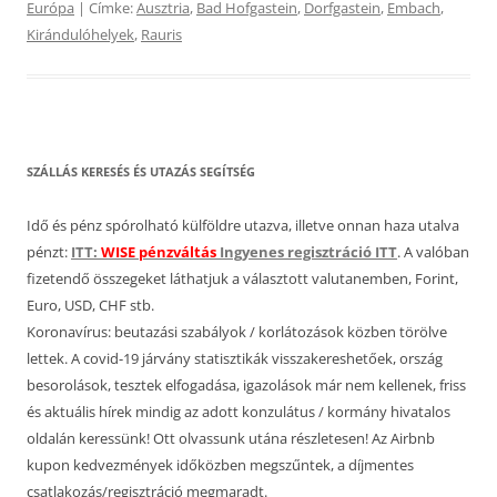
Európa
| Címke:
Ausztria
,
Bad Hofgastein
,
Dorfgastein
,
Embach
,
Kirándulóhelyek
,
Rauris
SZÁLLÁS KERESÉS ÉS UTAZÁS SEGÍTSÉG
Idő és pénz spórolható külföldre utazva, illetve onnan haza utalva
pénzt:
ITT:
WISE pénzváltás
Ingyenes regisztráció ITT
. A valóban
fizetendő összegeket láthatjuk a választott valutanemben, Forint,
Euro, USD, CHF stb.
Koronavírus: beutazási szabályok / korlátozások közben törölve
lettek. A covid-19 járvány statisztikák visszakereshetőek, ország
besorolások, tesztek elfogadása, igazolások már nem kellenek, friss
és aktuális hírek mindig az adott konzulátus / kormány hivatalos
oldalán keressünk! Ott olvassunk utána részletesen! Az Airbnb
kupon kedvezmények időközben megszűntek, a díjmentes
csatlakozás/regisztráció megmaradt.