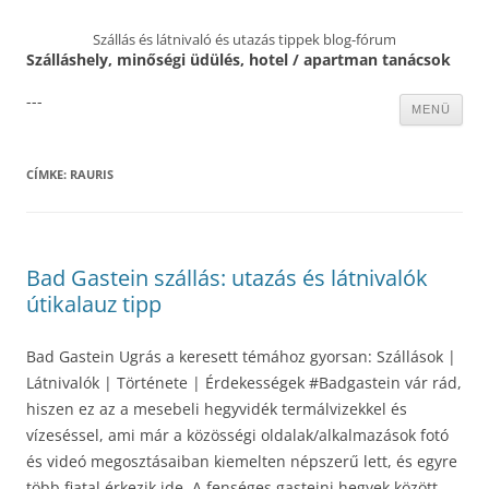
Szállás és látnivaló és utazás tippek blog-fórum
Szálláshely, minőségi üdülés, hotel / apartman tanácsok
---
Kilépés
MENÜ
a
tartalomba
CÍMKE:
RAURIS
Bad Gastein szállás: utazás és látnivalók
útikalauz tipp
Bad Gastein Ugrás a keresett témához gyorsan: Szállások |
Látnivalók | Története | Érdekességek #Badgastein vár rád,
hiszen ez az a mesebeli hegyvidék termálvizekkel és
vízeséssel, ami már a közösségi oldalak/alkalmazások fotó
és videó megosztásaiban kiemelten népszerű lett, és egyre
több fiatal érkezik ide. A fenséges gasteini hegyek között