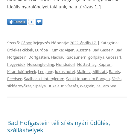
ideális nyaralóhelyet találunk, ha a túrázás […]
Tetszik
1
Szerző:
Gábor
Bejegyzés időpontja:
2022. április 17.
| Kategória:
Érdekes cikkek
,
Európa
| Címke:
Aigen
,
Ausztria
,
Bad Gastein
,
Bad
Hofgastein
,
Dorfgastein
,
Flachau
,
Gadaunern
,
golfpálya
,
Grossarl
,
hegyvidék
,
Heissingfelding
,
Hundsdorf
,
Hüttschlag
,
Kaprun
,
Kirándulóhelyek
,
Leogang
,
luxus hotel
,
Mallnitz
,
Millstatt
,
Rauris
,
Reedsee
,
Saalbach Hinterglemm
,
Sankt Johann im Pongau
,
Síelés
,
siklóernyőzés
,
Sípálya
,
útikalauz
,
vízesés
,
Wagrain
,
Zell am See
Bad Hofgastein téli sí és nyári üdülés,
szálláshelyek