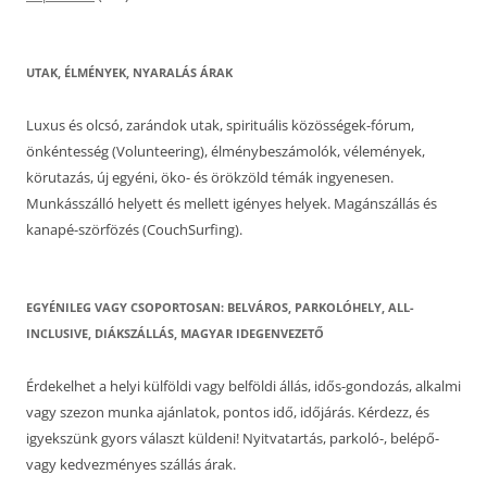
UTAK, ÉLMÉNYEK, NYARALÁS ÁRAK
Luxus és olcsó, zarándok utak, spirituális közösségek-fórum,
önkéntesség (Volunteering), élménybeszámolók, vélemények,
körutazás, új egyéni, öko- és örökzöld témák ingyenesen.
Munkásszálló helyett és mellett igényes helyek. Magánszállás és
kanapé-szörfözés (CouchSurfing).
EGYÉNILEG VAGY CSOPORTOSAN: BELVÁROS, PARKOLÓHELY, ALL-
INCLUSIVE, DIÁKSZÁLLÁS, MAGYAR IDEGENVEZETŐ
Érdekelhet a helyi külföldi vagy belföldi állás, idős-gondozás, alkalmi
vagy szezon munka ajánlatok, pontos idő, időjárás. Kérdezz, és
igyekszünk gyors választ küldeni! Nyitvatartás, parkoló-, belépő-
vagy kedvezményes szállás árak.