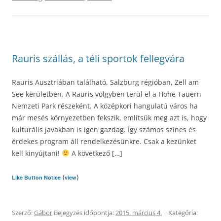
Rauris szállás, a téli sportok fellegvára
Rauris Ausztriában található, Salzburg régióban, Zell am
See kerületben. A Rauris völgyben terül el a Hohe Tauern
Nemzeti Park részeként. A középkori hangulatú város ha
már mesés környezetben fekszik, említsük meg azt is, hogy
kulturális javakban is igen gazdag. Így számos színes és
érdekes program áll rendelkezésünkre. Csak a kezünket
kell kinyújtani!
A következő […]
(
)
Like Button Notice
view
Szerző:
Gábor
Bejegyzés időpontja:
2015. március 4.
| Kategória: