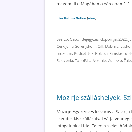
megemlítik. Magában a városban […]
(
)
Like Button Notice
view
Szerző:
Gábor
Bejegyzés időpontja:
2022. jú
Cerklje na Gorenjskem
,
Cilli
,
Dobrna
,
Laško
múzeum
,
Podčetrtek
,
Polzela
,
Rimske Topli
Szlovénia
,
Topolšica
,
Velenje
,
Vransko
,
Žale
Mozirje szálláshelyek, Sz
Mozirje Egy kedves kisváros a Savinja 
csendes kis szállásaival várja vendége
látogatnak el ide. Télen a síelés hódol