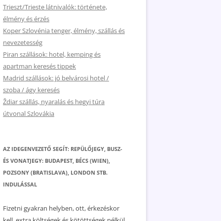
Trieszt/Trieste látnivalók: története,
élmény és érzés
Koper Szlovénia tenger, élmény, szállás és
nevezetesség
Piran szállások: hotel, kemping és
apartman keresés tippek
Madrid szállások: jó belvárosi hotel /
szoba / ágy keresés
Ždiar szállás, nyaralás és hegyi túra
útvonal Szlovákia
AZ IDEGENVEZETŐ SEGÍT: REPÜLŐJEGY, BUSZ-
ÉS VONATJEGY: BUDAPEST, BÉCS (WIEN),
POZSONY (BRATISLAVA), LONDON STB.
INDULÁSSAL
Fizetni gyakran helyben, ott, érkezéskor
kell, extra költségek és kötöttségek nélkül.