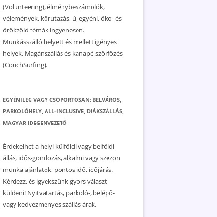
(Volunteering), élménybeszámolók,
vélemények, körutazás, új egyéni, öko- és
örökzöld témák ingyenesen.
Munkásszálló helyett és mellett igényes
helyek. Magánszállás és kanapé-szörfözés
(CouchSurfing).
EGYÉNILEG VAGY CSOPORTOSAN: BELVÁROS,
PARKOLÓHELY, ALL-INCLUSIVE, DIÁKSZÁLLÁS,
MAGYAR IDEGENVEZETŐ
Érdekelhet a helyi külföldi vagy belföldi
állás, idős-gondozás, alkalmi vagy szezon
munka ajánlatok, pontos idő, időjárás.
Kérdezz, és igyekszünk gyors választ
küldeni! Nyitvatartás, parkoló-, belépő-
vagy kedvezményes szállás árak.