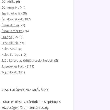
Dél-Afrika
(9)
Dél-Amerika
(44)
Egyéb utazás
(58)
Érdekes cikkek
(187)
Észak-Afrika
(22)
Észak-Amerika
(26)
Európa
(3 573)
Friss cikkek
(55)
Kelet-Ázsia
(6)
Kelet-Európa
(10)
Szép kártya az üdülési csekk helyett
(5)
Szigetek és hajok
(111)
Top cikkek
(131)
UTAK, ÉLMÉNYEK, NYARALÁS ÁRAK
Luxus és olcsó, zarándok utak, spirituális
közösségek-fórum, önkéntesség