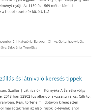
lményt nyújt. Az 1150 és 1569 méter közötti
 a hobbi sportolók között. […]
ecember 2.
| Kategória:
Európa
| Címke:
Golte
,
hegyvidék
,
pálya
,
Szlovénia
,
Topolšica
zállás és látnivaló keresés tippek
san: Szállás | Látnivalók | Környéke A Šaleška völgy
te, 2018-ban 32802 fős állandó lakosságú város. Cilli-től,
 irányban. Régi, történelmi időtávon kifejezetten
ől maradtak fenn az első írások, oklevelek, ahol