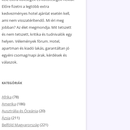
Előre fizetni a legtöbb extra
kedvezményes hotel ajánlat esetén kell,
ami nem visszatérítendő. Mi éri meg
jobban? Az élet megmondja. Mit tetszett
és nem tetszett, kritika és tudnivalók egy
helyen. Vélemények fórum. Hotel,
apartman és kiadó lakás, garantáltan jó
egyéni csomag/napi árak, kérdések és
válaszok.
KATEGÓRIÁK
Afrika
(78)
Amerika
(186)
Ausztrália és Óceánia
(20)
Ázsia
(211)
Belföld Magyarország
(221)