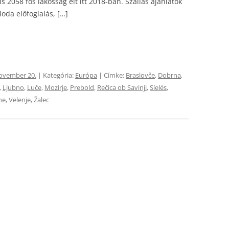
is 2058 fős lakosság élt itt 2018-ban. Szállás ajánlatok
oda előfoglalás, […]
november 20.
| Kategória:
Európa
| Címke:
Braslovče
,
Dobrna
,
,
Ljubno
,
Luče
,
Mozirje
,
Prebold
,
Rečica ob Savinji
,
Síelés
,
ne
,
Velenje
,
Žalec