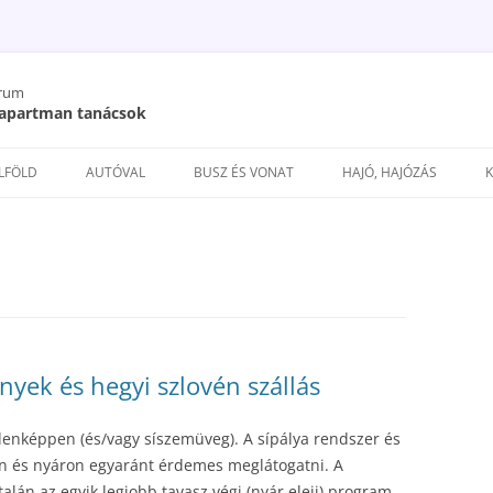
órum
/ apartman tanácsok
Kilépés
a
ELFÖLD
AUTÓVAL
BUSZ ÉS VONAT
HAJÓ, HAJÓZÁS
tartalomba
ények és hegyi szlovén szállás
enképpen (és/vagy síszemüveg). A sípálya rendszer és
len és nyáron egyaránt érdemes meglátogatni. A
alán az egyik legjobb tavasz végi (nyár eleji) program,