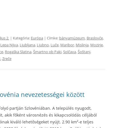
lius 2.
| Kategória:
Európa
| Címke:
bányamúzeum
,
Braslovče
,
,
Lepa Njiva
,
Ljubljana
,
Ljubno
,
Luče
,
Maribor
,
Mislinja
,
Mozirje
,
ce
,
Rogaška Slatina
,
Šmartno ob Paki
,
Solčava
,
Šoštanj
,
c
,
Zreče
lovénia nevezetességei között
folyó partján Szlovéniában. A település nyugodt,
it, akik főként városnézés és kikapcsolódás céljából
óinak kiváló lehetőségeket nyújt. 2.90 km²-e teljes