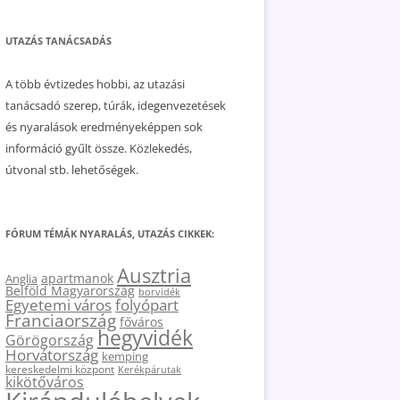
UTAZÁS TANÁCSADÁS
A több évtizedes hobbi, az utazási
tanácsadó szerep, túrák, idegenvezetések
és nyaralások eredményeképpen sok
információ gyűlt össze. Közlekedés,
útvonal stb. lehetőségek.
FÓRUM TÉMÁK NYARALÁS, UTAZÁS CIKKEK:
Ausztria
apartmanok
Anglia
Belföld Magyarország
borvidék
Egyetemi város
folyópart
Franciaország
főváros
hegyvidék
Görögország
Horvátország
kemping
kereskedelmi központ
Kerékpárutak
kikötőváros