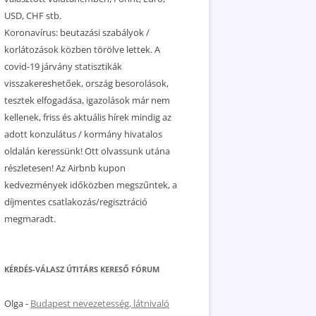
USD, CHF stb.
Koronavírus: beutazási szabályok /
korlátozások közben törölve lettek. A
covid-19 járvány statisztikák
visszakereshetőek, ország besorolások,
tesztek elfogadása, igazolások már nem
kellenek, friss és aktuális hírek mindig az
adott konzulátus / kormány hivatalos
oldalán keressünk! Ott olvassunk utána
részletesen! Az Airbnb kupon
kedvezmények időközben megszűntek, a
díjmentes csatlakozás/regisztráció
megmaradt.
KÉRDÉS-VÁLASZ ÚTITÁRS KERESŐ FÓRUM
Olga
-
Budapest nevezetesség, látnivaló