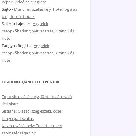
képek, videó és program
Sajtó
-
München szálláshely, hotel foglalás
blog-fórum tippek
Szikora Lajosné
-
Aggtelek
cseppkőbarlang nyitvatartás, kirándulás +
hotel
Fadgyas Brigitta
-
Aggtelek
cseppkőbarlang nyitvatartás, kirándulás +
hotel
LEGUTÓBBI AJÁNLOTT CÉLPONTOK
Topolšica szálláshely, fürdő és látnivaló
útikalauz
Sistiana: Olaszország északi, közeli
tengerpart szállás
Kozina szálláshely: Trieszt szlovén
szomszédsága tipp