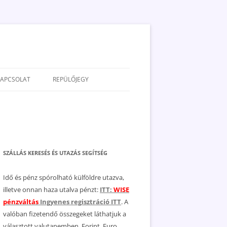
KAPCSOLAT
REPÜLŐJEGY
ADATVÉDELEM
JOGNYILATKOZAT
MÉDIAAJÁNLAT
SZÁLLÁS KERESÉS ÉS UTAZÁS SEGÍTSÉG
Idő és pénz spórolható külföldre utazva,
illetve onnan haza utalva pénzt:
ITT:
WISE
pénzváltás
Ingyenes regisztráció ITT
. A
valóban fizetendő összegeket láthatjuk a
választott valutanemben, Forint, Euro,