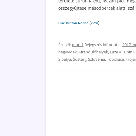
területe sűrűn lakott, igazán pici, még
összegyűjtése másodpercek alatt, száll
(
)
Like Button Notice
view
Szerző:
moni1
Bejegyzés időpontja:
2017. 
hegyvidék
,
Kirándulóhelyek
,
Laze v Tuhinju
Sípálya
,
Šoštanj
,
Szlovénia
,
Topolšica
,
Troja