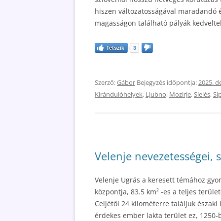
hiszen változatosságával maradandó é
magasságon található pályák kedveltek
Tetszik
3
Szerző:
Gábor
Bejegyzés időpontja:
2025. d
Kirándulóhelyek
,
Ljubno
,
Mozirje
,
Síelés
,
Sí
Velenje nevezetességei, s
Velenje Ugrás a keresett témához gyor
központja, 83.5 km² -es a teljes terüle
Celjétől 24 kilométerre találjuk északi
érdekes ember lakta terület ez, 1250-b