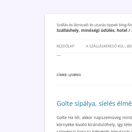
Szállás és látnivaló és utazás tippek blog-f
Szálláshely, minőségi üdülés, hotel 
KEZDŐLAP
A SZÁLLÁSKERESŐ KÜL-, B
---
SAN MARINO SZÁLLÁSOK ÉS
UTAZÁS OLCSÓBBAN 2018
CÍMKE:
LJUBNO
Golte sípálya, síelés élm
Golte Ha tél, akkor napszemüveg mind
környéke kiváló kirándulóhely, így té
szlovéniai hosszú hétvégés körutazás t