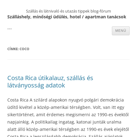
Szállás és látnivaló és utazás tippek blog-fórum
Szálláshely, minőségi üdülés, hotel / apartman tanácsok
---
Kilépés
MENÜ
a
tartalomba
CÍMKE:
COCO
Costa Rica útikalauz, szállás és
látványosság adatok
Costa Rica A szilárd alapokon nyugvó polgári demokrácia
üdítő kivétel a közép-amerikai térségben. Volt, van itt egy
sikertörténet, amit érdemes megismerni az 1990-es évektől
napjainkig. A politikailag ingatag, katonai junták uralma
alatt álló közép-amerikai térségben az 1990-es évek elejétől
Costa Rica a legszilárdabb demokrácia. Szállás ajánlatok