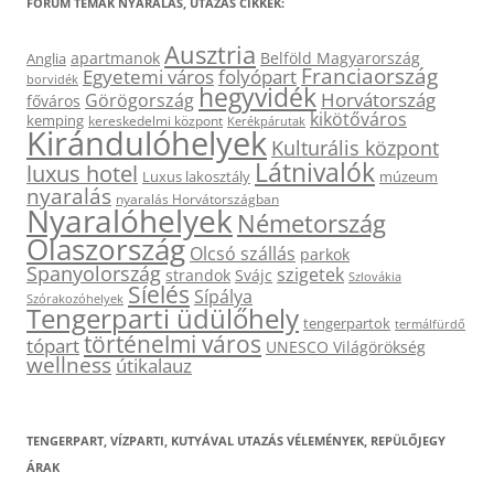
FÓRUM TÉMÁK NYARALÁS, UTAZÁS CIKKEK:
Ausztria
apartmanok
Belföld Magyarország
Anglia
Franciaország
Egyetemi város
folyópart
borvidék
hegyvidék
Horvátország
Görögország
főváros
kikötőváros
kemping
kereskedelmi központ
Kerékpárutak
Kirándulóhelyek
Kulturális központ
Látnivalók
luxus hotel
Luxus lakosztály
múzeum
nyaralás
nyaralás Horvátországban
Nyaralóhelyek
Németország
Olaszország
Olcsó szállás
parkok
Spanyolország
szigetek
strandok
Svájc
Szlovákia
Síelés
Sípálya
Szórakozóhelyek
Tengerparti üdülőhely
tengerpartok
termálfürdő
történelmi város
tópart
UNESCO Világörökség
wellness
útikalauz
TENGERPART, VÍZPARTI, KUTYÁVAL UTAZÁS VÉLEMÉNYEK, REPÜLŐJEGY
ÁRAK