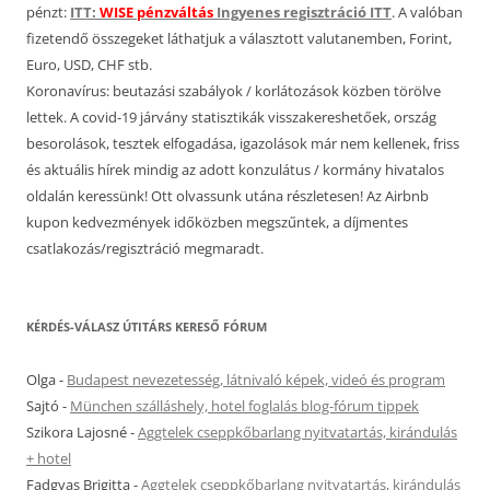
pénzt:
ITT:
WISE pénzváltás
Ingyenes regisztráció ITT
. A valóban
fizetendő összegeket láthatjuk a választott valutanemben, Forint,
Euro, USD, CHF stb.
Koronavírus: beutazási szabályok / korlátozások közben törölve
lettek. A covid-19 járvány statisztikák visszakereshetőek, ország
besorolások, tesztek elfogadása, igazolások már nem kellenek, friss
és aktuális hírek mindig az adott konzulátus / kormány hivatalos
oldalán keressünk! Ott olvassunk utána részletesen! Az Airbnb
kupon kedvezmények időközben megszűntek, a díjmentes
csatlakozás/regisztráció megmaradt.
KÉRDÉS-VÁLASZ ÚTITÁRS KERESŐ FÓRUM
Olga
-
Budapest nevezetesség, látnivaló képek, videó és program
Sajtó
-
München szálláshely, hotel foglalás blog-fórum tippek
Szikora Lajosné
-
Aggtelek cseppkőbarlang nyitvatartás, kirándulás
+ hotel
Fadgyas Brigitta
-
Aggtelek cseppkőbarlang nyitvatartás, kirándulás