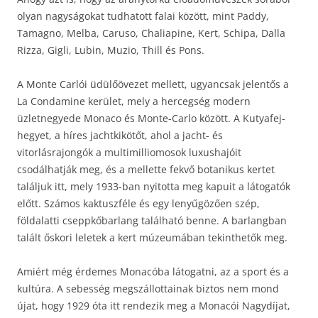
olyan nagyságokat tudhatott falai között, mint Paddy,
Tamagno, Melba, Caruso, Chaliapine, Kert, Schipa, Dalla
Rizza, Gigli, Lubin, Muzio, Thill és Pons.
A Monte Carlói üdülőövezet mellett, ugyancsak jelentős a
La Condamine kerület, mely a hercegség modern
üzletnegyede Monaco és Monte-Carlo között. A Kutyafej-
hegyet, a híres jachtkikötőt, ahol a jacht- és
vitorlásrajongók a multimilliomosok luxushajóit
csodálhatják meg, és a mellette fekvő botanikus kertet
találjuk itt, mely 1933-ban nyitotta meg kapuit a látogatók
előtt. Számos kaktuszféle és egy lenyűgözően szép,
földalatti cseppkőbarlang található benne. A barlangban
talált őskori leletek a kert múzeumában tekinthetők meg.
Amiért még érdemes Monacóba látogatni, az a sport és a
kultúra. A sebesség megszállottainak biztos nem mond
újat, hogy 1929 óta itt rendezik meg a Monacói Nagydíjat,