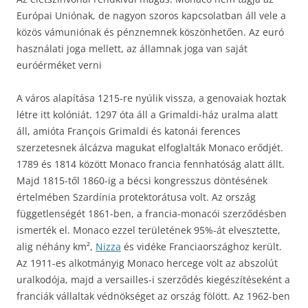
Európai Uniónak, de nagyon szoros kapcsolatban áll vele a
közös vámuniónak és pénznemnek köszönhetően. Az euró
használati joga mellett, az államnak joga van saját
euróérméket verni
A város alapítása 1215-re nyúlik vissza, a genovaiak hoztak
létre itt kolóniát. 1297 óta áll a Grimaldi-ház uralma alatt
áll, amióta François Grimaldi és katonái ferences
szerzetesnek álcázva magukat elfoglalták Monaco erődjét.
1789 és 1814 között Monaco francia fennhatóság alatt állt.
Majd 1815-től 1860-ig a bécsi kongresszus döntésének
értelmében Szardínia protektorátusa volt. Az ország
függetlenségét 1861-ben, a francia-monacói szerződésben
ismerték el. Monaco ezzel területének 95%-át elvesztette,
alig néhány km²,
Nizza
és vidéke Franciaországhoz került.
Az 1911-es alkotmányig Monaco hercege volt az abszolút
uralkodója, majd a versailles-i szerződés kiegészítéseként a
franciák vállaltak védnökséget az ország fölött. Az 1962-ben