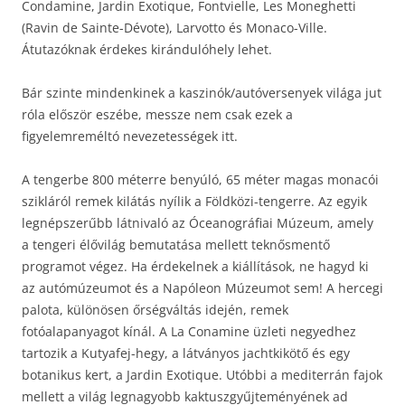
Condamine, Jardin Exotique, Fontvielle, Les Moneghetti
(Ravin de Sainte-Dévote), Larvotto és Monaco-Ville.
Átutazóknak érdekes kirándulóhely lehet.
Bár szinte mindenkinek a kaszinók/autóversenyek világa jut
róla először eszébe, messze nem csak ezek a
figyelemreméltó nevezetességek itt.
A tengerbe 800 méterre benyúló, 65 méter magas monacói
szikláról remek kilátás nyílik a Földközi-tengerre. Az egyik
legnépszerűbb látnivaló az Óceanográfiai Múzeum, amely
a tengeri élővilág bemutatása mellett teknősmentő
programot végez. Ha érdekelnek a kiállítások, ne hagyd ki
az autómúzeumot és a Napóleon Múzeumot sem! A hercegi
palota, különösen őrségváltás idején, remek
fotóalapanyagot kínál. A La Conamine üzleti negyedhez
tartozik a Kutyafej-hegy, a látványos jachtkikötő és egy
botanikus kert, a Jardin Exotique. Utóbbi a mediterrán fajok
mellett a világ legnagyobb kaktuszgyűjteményének ad