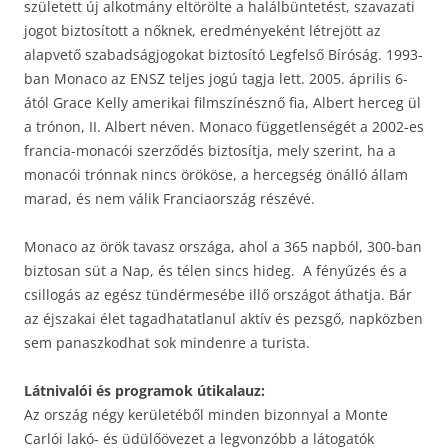
született új alkotmány eltörölte a halálbüntetést, szavazati
jogot biztosított a nőknek, eredményeként létrejött az
alapvető szabadságjogokat biztosító Legfelső Bíróság. 1993-
ban Monaco az ENSZ teljes jogú tagja lett. 2005. április 6-
ától Grace Kelly amerikai filmszínésznő fia, Albert herceg ül
a trónon, II. Albert néven. Monaco függetlenségét a 2002-es
francia-monacói szerződés biztosítja, mely szerint, ha a
monacói trónnak nincs örököse, a hercegség önálló állam
marad, és nem válik Franciaország részévé.
Monaco az örök tavasz országa, ahol a 365 napból, 300-ban
biztosan süt a Nap, és télen sincs hideg. A fényűzés és a
csillogás az egész tündérmesébe illő országot áthatja. Bár
az éjszakai élet tagadhatatlanul aktív és pezsgő, napközben
sem panaszkodhat sok mindenre a turista.
Látnivalói és programok útikalauz:
Az ország négy kerületéből minden bizonnyal a Monte
Carlói lakó- és üdülőövezet a legvonzóbb a látogatók