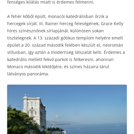
fenséges kilátás miatt is érdemes felmenni.
A fehér kőből épült, monacói katedrálisban őrzik a
hercegek sírját. III. Rainer herceg feleségének, Grace Kelly
híres színésznőnek sírlapjánál, különösen sokan
tisztelegnek. A 13. századi gótikus templom helyére emelt
épület a 20. század második felében készült el, neoromán
stílusban, így aztán a modernség látszatát kelti. Érdemes a
katedrális mellett fekvő parkot is felkeresni, ahonnan
Monaco második kikötőjére, és színes házaira tárul
látványos panoráma.