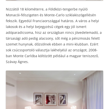
Nizzától 18 kilométerre, a Földközi-tengerbe nyúló
Monacói-félszigeten és Monte-Carlo sziklakiszögellésén
fekszik. Egyedül Franciaországgal határos. A város a helyi
lakosok és a helyi bejegyzésű cégek egy jól ismert
adóparadicsoma, hisz az országban nincs jövedelemadó, a
társasági adó pedig alacsony, sőt még a pénzmosás felett
szemet hunynak, dőzsölnek ebben a mini-klubban. Ezért
sok csúcssportoló választja lakhelyéül az országot, 2008-
ban Monte Carlóba költözött például a magyar teniszező,
Szávay Ágnes.