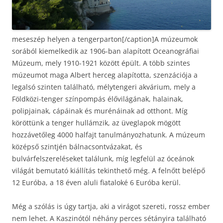
meseszép helyen a tengerparton[/caption]A múzeumok
sorából kiemelkedik az 1906-ban alapított Oceanográfiai
Múzeum, mely 1910-1921 között épült. A több szintes
múzeumot maga Albert herceg alapította, szenzációja a
legalsó szinten található, mélytengeri akvárium, mely a
Földközi-tenger színpompás élővilágának, halainak,
polipjainak, cápáinak és murénáinak ad otthont. Míg
köröttünk a tenger hullámzik, az üveglapok mögött
hozzávetőleg 4000 halfajt tanulmányozhatunk. A múzeum
középső szintjén bálnacsontvázakat, és
bulvárfelszereléseket találunk, míg legfelül az óceánok
világát bemutató kiállítás tekinthető még. A felnőtt belépő
12 Euróba, a 18 éven aluli fiataloké 6 Euróba kerül.
Még a szólás is úgy tartja, aki a virágot szereti, rossz ember
nem lehet. A Kaszinótól néhány perces sétányira található