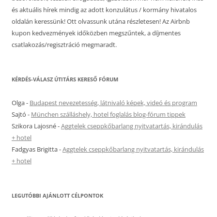
és aktuális hírek mindig az adott konzulátus / kormány hivatalos
oldalán keressünk! Ott olvassunk utána részletesen! Az Airbnb
kupon kedvezmények időközben megszűntek, a díjmentes
csatlakozás/regisztráció megmaradt.
KÉRDÉS-VÁLASZ ÚTITÁRS KERESŐ FÓRUM
Olga
-
Budapest nevezetesség, látnivaló képek, videó és program
Sajtó
-
München szálláshely, hotel foglalás blog-fórum tippek
Szikora Lajosné
-
Aggtelek cseppkőbarlang nyitvatartás, kirándulás
+ hotel
Fadgyas Brigitta
-
Aggtelek cseppkőbarlang nyitvatartás, kirándulás
+ hotel
LEGUTÓBBI AJÁNLOTT CÉLPONTOK