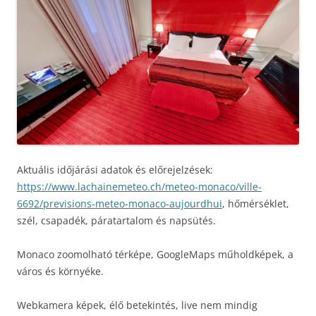
Aktuális időjárási adatok és előrejelzések:
https://www.lachainemeteo.ch/meteo-monaco/ville-
6692/previsions-meteo-monaco-aujourdhui
, hőmérséklet,
szél, csapadék, páratartalom és napsütés.
Monaco zoomolható térképe, GoogleMaps műholdképek, a
város és környéke.
Webkamera képek, élő betekintés, live nem mindig