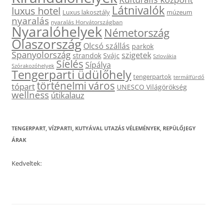
Látnivalók
luxus hotel
Luxus lakosztály
múzeum
nyaralás
nyaralás Horvátországban
Nyaralóhelyek
Németország
Olaszország
Olcsó szállás
parkok
Spanyolország
szigetek
strandok
Svájc
Szlovákia
Síelés
Sípálya
Szórakozóhelyek
Tengerparti üdülőhely
tengerpartok
termálfürdő
történelmi város
tópart
UNESCO Világörökség
wellness
útikalauz
TENGERPART, VÍZPARTI, KUTYÁVAL UTAZÁS VÉLEMÉNYEK, REPÜLŐJEGY
ÁRAK
Kedveltek: