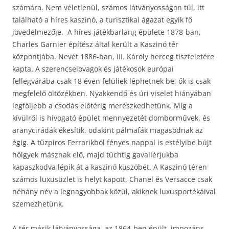
számára. Nem véletlenül, számos látványosságon túl, itt
található a híres kaszinó, a turisztikai ágazat egyik fő
jövedelmezője. A híres játékbarlang épülete 1878-ban,
Charles Garnier építész által került a Kaszinó tér
központjába. Nevét 1886-ban, III. Károly herceg tiszteletére
kapta. A szerencselovagok és játékosok európai
fellegvárába csak 18 éven felüliek léphetnek be, ők is csak
megfelelő öltözékben. Nyakkendő és úri viselet hiányában
legföljebb a csodás előtérig merészkedhetünk. Míg a
kívülről is hívogató épület mennyezetét domborművek, és
aranycirádák ékesítik, odakint pálmafák magasodnak az
égig. A tűzpiros Ferrarikból fényes nappal is estélyibe bújt
hölgyek másznak elő, majd tüchtig gavallérjukba
kapaszkodva lépik át a kaszinó küszöbét. A Kaszinó téren
számos luxusüzlet is helyt kapott, Chanel és Versacce csak
néhány név a legnagyobbak közül, akiknek luxusportékáival
szemezhetünk.
A tér másik látványossága, az 1864-ben épült, impozáns