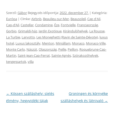
Szerző:
Gábor
Bejegyzés időpontja:
2022. december 27.
| Kategória:
Európa
| Címke:
Airbnb
,
Beaulieu-sur-Mer
,
Beausoleil
,
Cap d'Ail
,
Cap-dʼAil
,
Castellar
,
Condamine
,
Éze
,
Fontvielle
,
Franciaország
,
Gorbio
,
Grimaldi-ház
,
Jardin Exotique
,
Kirándulóhelyek
,
La Rousse
,
La Turbie
,
Larvotto
,
Les Moneghetti (Ravin de Sainte-Dévote)
,
luxus
hotel
,
Luxus lakosztály
,
Menton
,
Miniállam
,
Monaco
,
Monaco-Ville
,
Monte Carlo
,
Nászút
,
Olaszország
,
Peille
,
Peillon
,
Roquebrune-Cap-
Martin
,
Saint-Jean-Cap-Ferrat
,
Sainte-Agnès
,
Szórakozóhelyek
,
tengerpartok
,
villa
Bejegyzés
←
Kössen szálláshely: síelés
Groningen és környéke
navigáció
élmény, hegyvidéki tájak
szálláshelyek és látnivaló
→