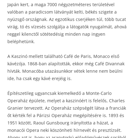
Japán kert, a maga 7000 négyzetméteres területével
valóban a paradicsom látványát kelti, békés szigete a
nyüzsgő országnak. Az egzotikus cserjéken túl, több tucat
virág, tó és vízesés szolgálja a látogatók nyugalmát, ahová
reggel kilenctől sötétedésig minden nap ingyen
beléphetünk.
A Kaszinó mellett található Café de Paris, Monaco első
kávézója. 1868-ban alapították, ekkor még Café Divannak
hívták. Monacóba utazásunkkor vétek lenne nem beülni
ide, ha csak egy kávé erejéig is.
Építészetileg ugyancsak kiemelkedő a Monte-Carlo
Operaház épülete, melyet a kaszinóért is felelős, Charles
Granier tervezett. Az Operaház szépségét látva a franciák
őt kérték fel a Párizsi Operaház megépítésére is. 1893 és
1951 között, Raoul Gunsbourg irányította a házat, a
monacói Opera neki köszönheti hírnevét és presztízsét.
Ahogy azt is, hogy az aranytorkú előadóművészek sorából