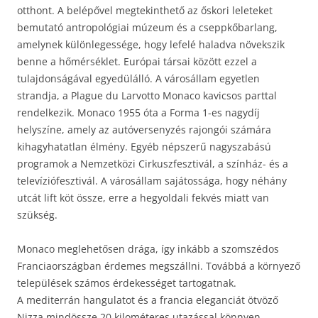
otthont. A belépővel megtekinthető az őskori leleteket
bemutató antropológiai múzeum és a cseppkőbarlang,
amelynek különlegessége, hogy lefelé haladva növekszik
benne a hőmérséklet. Európai társai között ezzel a
tulajdonságával egyedülálló. A városállam egyetlen
strandja, a Plague du Larvotto Monaco kavicsos parttal
rendelkezik. Monaco 1955 óta a Forma 1-es nagydíj
helyszíne, amely az autóversenyzés rajongói számára
kihagyhatatlan élmény. Egyéb népszerű nagyszabású
programok a Nemzetközi Cirkuszfesztivál, a színház- és a
televíziófesztivál. A városállam sajátossága, hogy néhány
utcát lift köt össze, erre a hegyoldali fekvés miatt van
szükség.
Monaco meglehetősen drága, így inkább a szomszédos
Franciaországban érdemes megszállni. Továbbá a környező
települések számos érdekességet tartogatnak.
A mediterrán hangulatot és a francia eleganciát ötvöző
Nizza mindössze 20 kilométeres utazással könnyen