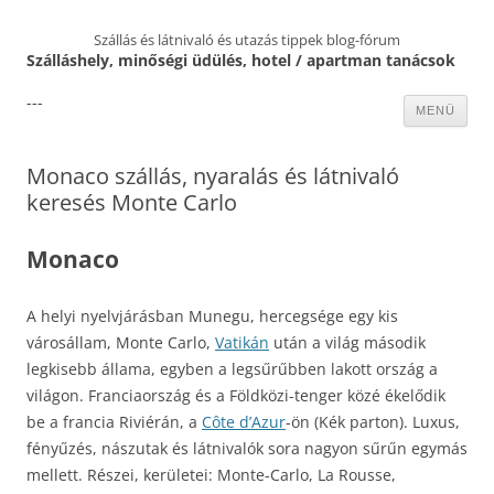
Szállás és látnivaló és utazás tippek blog-fórum
Szálláshely, minőségi üdülés, hotel / apartman tanácsok
---
Kilépés
MENÜ
a
tartalomba
Monaco szállás, nyaralás és látnivaló
keresés Monte Carlo
Monaco
A helyi nyelvjárásban Munegu, hercegsége egy kis
városállam, Monte Carlo,
Vatikán
után a világ második
legkisebb állama, egyben a legsűrűbben lakott ország a
világon. Franciaország és a Földközi-tenger közé ékelődik
be a francia Riviérán, a
Côte d’Azur
-ön (Kék parton). Luxus,
fényűzés, nászutak és látnivalók sora nagyon sűrűn egymás
mellett. Részei, kerületei: Monte-Carlo, La Rousse,