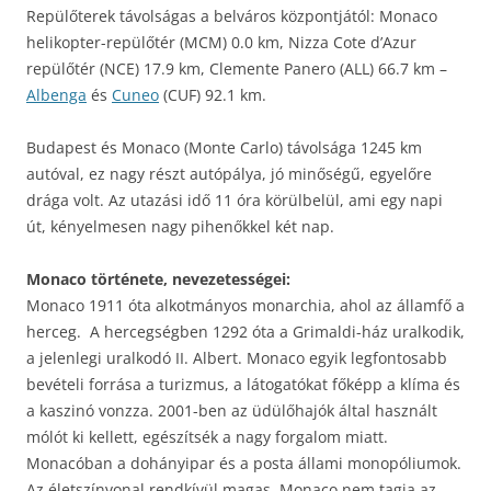
Repülőterek távolságas a belváros központjától: Monaco
helikopter-repülőtér (MCM) 0.0 km, Nizza Cote d’Azur
repülőtér (NCE) 17.9 km, Clemente Panero (ALL) 66.7 km –
Albenga
és
Cuneo
(CUF) 92.1 km.
Budapest és Monaco (Monte Carlo) távolsága 1245 km
autóval, ez nagy részt autópálya, jó minőségű, egyelőre
drága volt. Az utazási idő 11 óra körülbelül, ami egy napi
út, kényelmesen nagy pihenőkkel két nap.
Monaco története, nevezetességei:
Monaco 1911 óta alkotmányos monarchia, ahol az államfő a
herceg. A hercegségben 1292 óta a Grimaldi-ház uralkodik,
a jelenlegi uralkodó II. Albert. Monaco egyik legfontosabb
bevételi forrása a turizmus, a látogatókat főképp a klíma és
a kaszinó vonzza. 2001-ben az üdülőhajók által használt
mólót ki kellett, egészítsék a nagy forgalom miatt.
Monacóban a dohányipar és a posta állami monopóliumok.
Az életszínvonal rendkívül magas. Monaco nem tagja az