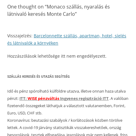
One thought on “
Monaco szállás, nyaralás és
látnivaló keresés Monte Carlo
”
Visszajelzés:
Barcelonnette szállás, apartman, hotel, síelés
és látnivalók a környéken
Hozzászólások lehetősége itt nem engedélyezett.
SZÁLLÁS KERESÉS ÉS UTAZÁS SEGÍTSÉG
Idő és pénz spórolható külföldre utazva, illetve onnan haza utalva
pénzt:
ITT:
WISE pénzváltás
Ingyenes regisztráció ITT
. A valóban
fizetendő összegeket láthatjuk a választott valutanemben, Forint,
Euro, USD, CHF stb.
Koronavírus: beutazási szabályok / korlátozások közben törölve
lettek. A covid-19 járvány statisztikák visszakereshetőek, ország
besorolások, tesztek elfogadása, igazolások már nem kellenek, friss