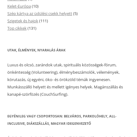
Kelet-Európa
(10)
Szép kártya az üdülési csekk helyett
(5)
Szigetek és hajok
(111)
Top cikkek
(131)
UTAK, ÉLMÉNYEK, NYARALÁS ÁRAK
Luxus és olcsó, zarándok utak, spirituális közösségek-fórum,
önkéntesség (Volunteering), élménybeszámolók, vélemények,
körutazás, új egyéni, öko- és örökzöld témák ingyenesen.
Munkásszálló helyett és mellett igényes helyek. Magánszállás és
kanapé-szörfözés (CouchSurfing).
EGYÉNILEG VAGY CSOPORTOSAN: BELVÁROS, PARKOLÓHELY, ALL-
INCLUSIVE, DIÁKSZÁLLÁS, MAGYAR IDEGENVEZETŐ