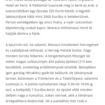
Hotel de Paris. A földöntúli luxusnak meg is kérik az árát, a
luxusszállóban egy éjszaka 320 Eurót kóstál, a legjobb
lakóosztályok több mint 2600 Euróba is belekerülnek.
Persze vendégekben így sincs hiány, a nyári szezonban
képtelenség szobát kapni, Monaco milliomosai mind itt
hajtják álomra a fejük.
A kaszinón túl, ha valamit, Monaco mindenkori hercegének
és családjának otthonát, a Hercegi Palotát biztos, hogy
minden turista felkeresi. A tengerbenyúló félsziget 60
méter magas sziklaszirtjén álló palota építése1215-ben
kezdődött, eredetileg erődítménynek emelték. Belsejében
igen gazdag Héraklész-galériát találunk, de látványosak
termei, különösen a Trónterem és a Tükörfolyosó, valamint
szalonjai is. A palota nyitvatartási ideje 9:30-tól 18:00-ig
tart, a belépődíj 7 Euróba kerül. Az épület előtt minden
délben nagy a tumultus, sokan vannak, akik a látványos
őrségváltásra kíváncsiak. De a palotához már csak a