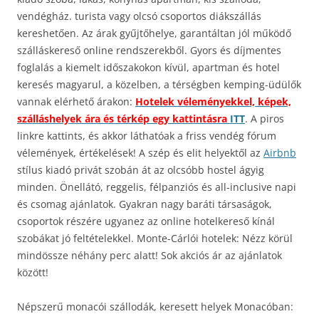
vendégház. turista vagy olcsó csoportos diákszállás
kereshetően. Az árak gyűjtőhelye, garantáltan jól működő
szálláskereső online rendszerekből. Gyors és díjmentes
foglalás a kiemelt időszakokon kívül, apartman és hotel
keresés magyarul, a közelben, a térségben kemping-üdülők
vannak elérhető árakon:
Hotelek véleményekkel, képek,
szálláshelyek ára és térkép egy kattintásra
ITT
. A piros
linkre kattints, és akkor láthatóak a friss vendég fórum
vélemények, értékelések! A szép és elit helyektől az
Airbnb
stílus kiadó privát szobán át az olcsóbb hostel ágyig
minden. Önellátó, reggelis, félpanziós és all-inclusive napi
és csomag ajánlatok. Gyakran nagy baráti társaságok,
csoportok részére ugyanez az online hotelkereső kínál
szobákat jó feltételekkel. Monte-Cárlói hotelek: Nézz körül
mindössze néhány perc alatt! Sok akciós ár az ajánlatok
között!
Népszerű monacói szállodák, keresett helyek Monacóban: