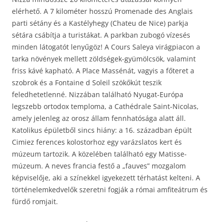
elérhető. A 7 kilométer hosszú Promenade des Anglais
parti sétány és a Kastélyhegy (Chateu de Nice) parkja
sétára csábítja a turistákat. A parkban zubogó vízesés
minden látogatót lenyűgöz! A Cours Saleya virágpiacon a
tarka növények mellett zöldségek-gyümölcsök, valamint
friss kávé kapható. A Place Massénát, vagyis a főteret a
szobrok és a Fontaine d Soleil szökőkút teszik
feledhetetlenné. Nizzában található Nyugat-Európa
legszebb ortodox temploma, a Cathédrale Saint-Nicolas,
amely jelenleg az orosz állam fennhatósága alatt áll.
Katolikus épületből sincs hiány: a 16. században épült
Cimiez ferences kolostorhoz egy varázslatos kert és
múzeum tartozik. A közelében található egy Matisse-
múzeum. A neves francia festő a „fauves” mozgalom
képviselője, aki a színekkel igyekezett térhatást kelteni. A
történelemkedvelők szeretni fogják a római amfiteátrum és
fürdő romjait.