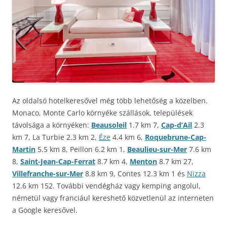
Az oldalsó hotelkeresővel még több lehetőség a közelben.
Monaco, Monte Carlo környéke szállások, települések
távolsága a környéken:
Beausoleil
1.7 km 7,
Cap-dʼAil
2.3
km 7, La Turbie 2.3 km 2,
Éze
4.4 km 6,
Roquebrune-Cap-
Martin
5.5 km 8, Peillon 6.2 km 1,
Beaulieu-sur-Mer
7.6 km
8,
Saint-Jean-Cap-Ferrat
8.7 km 4,
Menton
8.7 km 27,
Villefranche-sur-Mer
8.8 km 9, Contes 12.3 km 1 és
Nizza
12.6 km 152. További vendégház vagy kemping angolul,
németül vagy franciául kereshető közvetlenül az interneten
a Google keresővel.