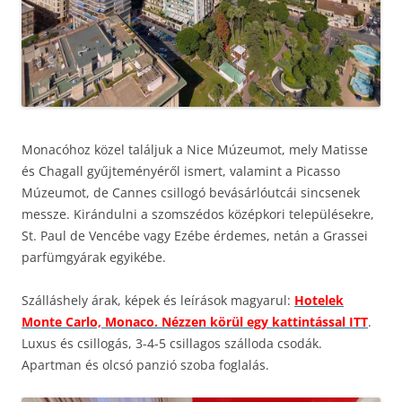
Monacóhoz közel találjuk a Nice Múzeumot, mely Matisse
és Chagall gyűjteményéről ismert, valamint a Picasso
Múzeumot, de Cannes csillogó bevásárlóutcái sincsenek
messze. Kirándulni a szomszédos középkori településekre,
St. Paul de Vencébe vagy Ezébe érdemes, netán a Grassei
parfümgyárak egyikébe.
Szálláshely árak, képek és leírások magyarul:
Hotelek
Monte Carlo, Monaco. Nézzen körül egy kattintással ITT
.
Luxus és csillogás, 3-4-5 csillagos szálloda csodák.
Apartman és olcsó panzió szoba foglalás.