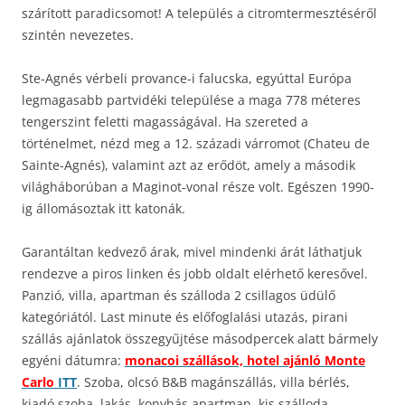
szárított paradicsomot! A település a citromtermesztéséről
szintén nevezetes.
Ste-Agnés vérbeli provance-i falucska, egyúttal Európa
legmagasabb partvidéki települése a maga 778 méteres
tengerszint feletti magasságával. Ha szereted a
történelmet, nézd meg a 12. századi várromot (Chateu de
Sainte-Agnés), valamint azt az erődöt, amely a második
világháborúban a Maginot-vonal része volt. Egészen 1990-
ig állomásoztak itt katonák.
Garantáltan kedvező árak, mivel mindenki árát láthatjuk
rendezve a piros linken és jobb oldalt elérhető keresővel.
Panzió, villa, apartman és szálloda 2 csillagos üdülő
kategóriától. Last minute és előfoglalási utazás, pirani
szállás ajánlatok összegyűjtése másodpercek alatt bármely
egyéni dátumra:
monacoi szállások, hotel ajánló Monte
Carlo
ITT
. Szoba, olcsó B&B magánszállás, villa bérlés,
kiadó szoba, lakás, konyhás apartman, kis szálloda,