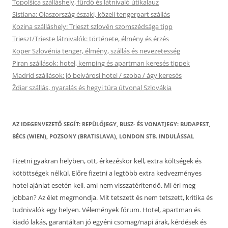
Topolšica szálláshely, fürdő és látnivaló útikalauz
Sistiana: Olaszország északi, közeli tengerpart szállás
Kozina szálláshely: Trieszt szlovén szomszédsága tipp
Trieszt/Trieste látnivalók: története, élmény és érzés
Koper Szlovénia tenger, élmény, szállás és nevezetesség
Piran szállások: hotel, kemping és apartman keresés tippek
Madrid szállások: jó belvárosi hotel / szoba / ágy keresés
Ždiar szállás, nyaralás és hegyi túra útvonal Szlovákia
AZ IDEGENVEZETŐ SEGÍT: REPÜLŐJEGY, BUSZ- ÉS VONATJEGY: BUDAPEST,
BÉCS (WIEN), POZSONY (BRATISLAVA), LONDON STB. INDULÁSSAL
Fizetni gyakran helyben, ott, érkezéskor kell, extra költségek és
kötöttségek nélkül. Előre fizetni a legtöbb extra kedvezményes
hotel ajánlat esetén kell, ami nem visszatérítendő. Mi éri meg
jobban? Az élet megmondja. Mit tetszett és nem tetszett, kritika és
tudnivalók egy helyen. Vélemények fórum. Hotel, apartman és
kiadó lakás, garantáltan jó egyéni csomag/napi árak, kérdések és