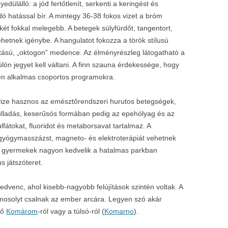
ülálló: a jód fertőtlenít, serkenti a keringést és
dó hatással bír. A mintegy 36-38 fokos vizet a bróm
ét fokkal melegebb. A betegek súlyfürdőt, tangentort,
etnek igénybe. A hangulatot fokozza a török stílusú
ítású, „oktogon” medence. Az élményrészleg látogatható a
ön jegyet kell váltani. A finn szauna érdekessége, hogy
n alkalmas csoportos programokra.
ize hasznos az emésztőrendszeri hurutos betegségek,
ladás, keserűsós formában pedig az epehólyag és az
fátokat, fluoridot és metaborsavat tartalmaz. A
yógymasszázst, magneto- és elektroterápiát vehetnek
a gyermekek nagyon kedvelik a hatalmas parkban
s játszóteret.
dvenc, ahol kisebb-nagyobb felújítások szintén voltak. A
mosolyt csalnak az ember arcára. Legyen szó akár
ső
Komárom
-ról vagy a túlsó-ról (
Komarno
).