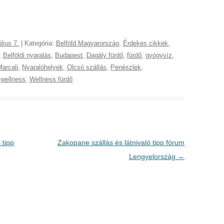
úlius 7.
| Kategória:
Belföld Magyarország
,
Érdekes cikkek
,
,
Belföldi nyaralás
,
Budapest
,
Dagály fürdő
,
fürdő
,
gyógyvíz
,
arcali
,
Nyaralóhelyek
,
Olcsó szállás
,
Penészlek
,
,
wellness
,
Wellness fürdő
 tipp
Zakopane szállás és látnivaló tipp fórum
Lengyelország
→