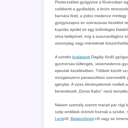
Pesterzsébet gyógyvize a fővárosban egyed
csökkenti a gyulladást, a bróm stresszol
barnára festi, a jódos medence mintegy k
gyógyiszapos és szénszavas kezelést veh
kupolás épület és egy különleges kialak
sima belépővel, míg a szaunavilághoz kül
viszonylag nagy méretének köszönhetőe
A szintén
budapesti
Dagály fürdő gyógyv
gyomorsav-túltengés, vesemedence-gyul
epeutak kezelésében. Többek között szul
mozgásszervi panaszokban szenvedők g
igénybe. A vizes élményelemek mellett 
berendezett „Dunai Kalóz” nevű tematiku
Nekem személy szerint marad pár régi ke
szép emlékek örömöt hoznak a szívbe, 
Lenti
ről,
Balatonfüred
-ről vagy az innen