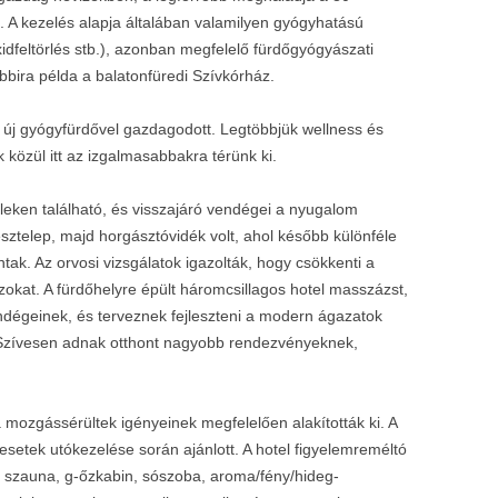
a. A kezelés alapja általában valamilyen gyógyhatású
idfeltörlés stb.), azonban megfelelő fürdőgyógyászati
bira példa a balatonfüredi Szívkórház.
új gyógyfürdővel gazdagodott. Legtöbbjük wellness és
 közül itt az izgalmasabbakra térünk ki.
zleken található, és visszajáró vendégei a nyugalom
sztelep, majd horgásztóvidék volt, ahol később különféle
ak. Az orvosi vizsgálatok igazolták, hogy csökkenti a
kat. A fürdőhelyre épült háromcsillagos hotel masszázst,
endégeinek, és terveznek fejleszteni a modern ágazatok
 Szívesen adnak otthont nagyobb rendezvényeknek,
 mozgássérültek igényeinek megfelelően alakították ki. A
lesetek utókezelése során ajánlott. A hotel figyelemreméltó
nn szauna, g-őzkabin, sószoba, aroma/fény/hideg-