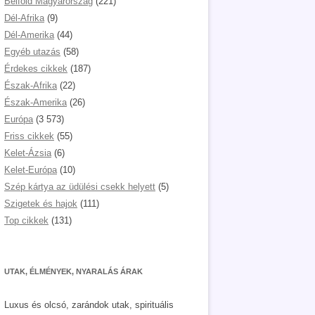
Belföld Magyarország
(221)
Dél-Afrika
(9)
Dél-Amerika
(44)
Egyéb utazás
(58)
Érdekes cikkek
(187)
Észak-Afrika
(22)
Észak-Amerika
(26)
Európa
(3 573)
Friss cikkek
(55)
Kelet-Ázsia
(6)
Kelet-Európa
(10)
Szép kártya az üdülési csekk helyett
(5)
Szigetek és hajok
(111)
Top cikkek
(131)
UTAK, ÉLMÉNYEK, NYARALÁS ÁRAK
Luxus és olcsó, zarándok utak, spirituális