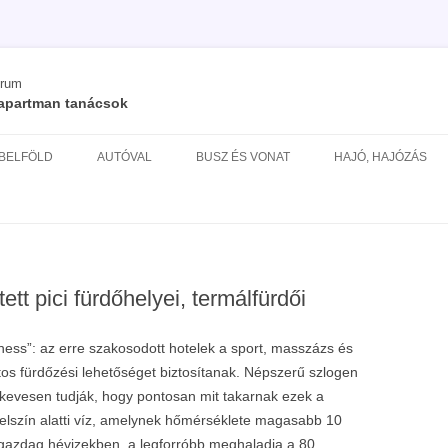
órum
/ apartman tanácsok
Kilépés
a
 BELFÖLD
AUTÓVAL
BUSZ ÉS VONAT
HAJÓ, HAJÓZÁS
tartalomba
ÉS
tt pici fürdőhelyei, termálfürdői
ness”: az erre szakosodott hotelek a sport, masszázs és
tos fürdőzési lehetőséget biztosítanak. Népszerű szlogen
t kevesen tudják, hogy pontosan mit takarnak ezek a
elszín alatti víz, amelynek hőmérséklete magasabb 10
 gazdag hévizekben, a legforróbb meghaladja a 80