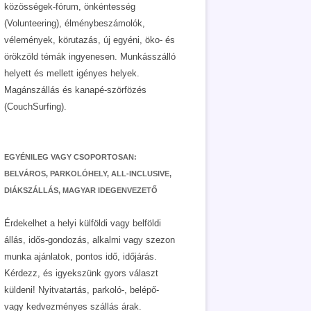
közösségek-fórum, önkéntesség
(Volunteering), élménybeszámolók,
vélemények, körutazás, új egyéni, öko- és
örökzöld témák ingyenesen. Munkásszálló
helyett és mellett igényes helyek.
Magánszállás és kanapé-szörfözés
(CouchSurfing).
EGYÉNILEG VAGY CSOPORTOSAN:
BELVÁROS, PARKOLÓHELY, ALL-INCLUSIVE,
DIÁKSZÁLLÁS, MAGYAR IDEGENVEZETŐ
Érdekelhet a helyi külföldi vagy belföldi
állás, idős-gondozás, alkalmi vagy szezon
munka ajánlatok, pontos idő, időjárás.
Kérdezz, és igyekszünk gyors választ
küldeni! Nyitvatartás, parkoló-, belépő-
vagy kedvezményes szállás árak.