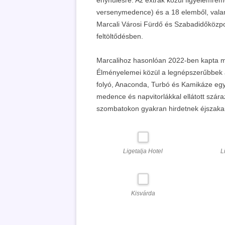
versenymedence) és a 18 elemből, valam
Marcali Városi Fürdő és Szabadidőközpon
feltöltődésben.
Marcalihoz hasonlóan 2022-ben kapta m
Élményelemei közül a legnépszerűbbek 
folyó, Anaconda, Turbó és Kamikáze egy
medence és napvitorlákkal ellátott száraz
szombatokon gyakran hirdetnek éjszakai 
Ligetalja Hotel
L
Kisvárda