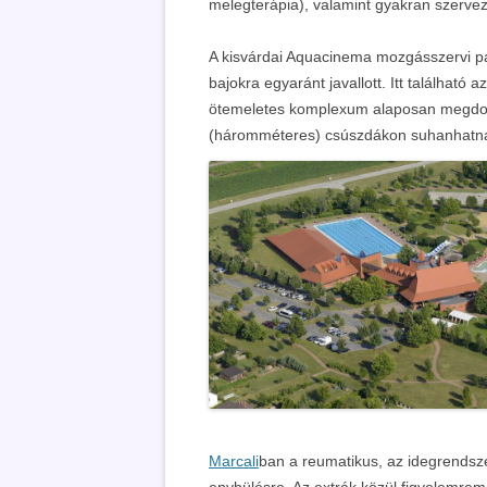
melegterápia), valamint gyakran szervez
A kisvárdai Aquacinema mozgásszervi p
bajokra egyaránt javallott. Itt található
ötemeletes komplexum alaposan megdobj
(háromméteres) csúszdákon suhanhatn
Marcali
ban a reumatikus, az idegrendsz
enyhülésre. Az extrák közül figyelemrem