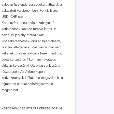
valóban fizetendő összegeket láthatjuk a
választott valutanemben, Forint, Euro,
USD, CHF stb.
Koronavírus: beutazási szabályok /
korlátozások közben törölve lettek. A
covid-19 járvány statisztikák
visszakereshetőek, ország besorolások,
tesztek elfogadása, igazolások már nem
kellenek, friss és aktuális hírek mindig az
adott konzulátus / kormány hivatalos
oldalán keressünk! Ott olvassunk utána
részletesen! Az Airbnb kupon
kedvezmények időközben megszűntek, a
díjmentes csatlakozás/regisztráció
megmaradt.
KÉRDÉS-VÁLASZ ÚTITÁRS KERESŐ FÓRUM