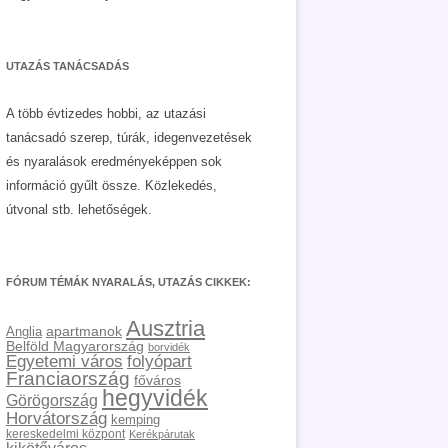
UTAZÁS TANÁCSADÁS
A több évtizedes hobbi, az utazási
tanácsadó szerep, túrák, idegenvezetések
és nyaralások eredményeképpen sok
információ gyűlt össze. Közlekedés,
útvonal stb. lehetőségek.
FÓRUM TÉMÁK NYARALÁS, UTAZÁS CIKKEK:
Ausztria
apartmanok
Anglia
Belföld Magyarország
borvidék
Egyetemi város
folyópart
Franciaország
főváros
hegyvidék
Görögország
Horvátország
kemping
kereskedelmi központ
Kerékpárutak