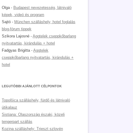
Olga
-
Budapest nevezetesség, látnivaló
képek, videó és program
Sajtó
-
München szálláshely, hotel foglalás
blog-fórum tippek
Szikora Lajosné
-
Aggtelek cseppkőbarlang
nyitvatartás, kirándulás + hotel
Fadgyas Brigitta
-
Aggtelek
cseppkőbarlang nyitvatartás, kirándulás +
hotel
LEGUTÓBBI AJÁNLOTT CÉLPONTOK
Topolšica szálláshely, fürdő és látnivaló
útikalauz
Sistiana: Olaszország északi, közeli
tengerpart szállás
Kozina szálláshely: Trieszt szlovén