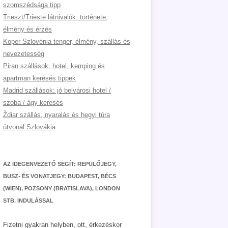
szomszédsága tipp
Trieszt/Trieste látnivalók: története,
élmény és érzés
Koper Szlovénia tenger, élmény, szállás és
nevezetesség
Piran szállások: hotel, kemping és
apartman keresés tippek
Madrid szállások: jó belvárosi hotel /
szoba / ágy keresés
Ždiar szállás, nyaralás és hegyi túra
útvonal Szlovákia
AZ IDEGENVEZETŐ SEGÍT: REPÜLŐJEGY,
BUSZ- ÉS VONATJEGY: BUDAPEST, BÉCS
(WIEN), POZSONY (BRATISLAVA), LONDON
STB. INDULÁSSAL
Fizetni gyakran helyben, ott, érkezéskor