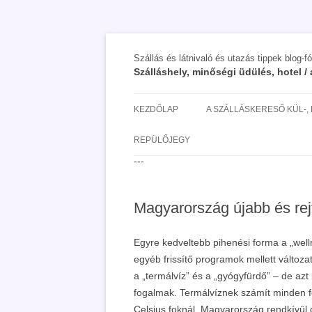
Szállás és látnivaló és utazás tippek blog-f
Szálláshely, minőségi üdülés, hotel 
KEZDŐLAP
A SZÁLLÁSKERESŐ KÜL-,
SAN MARINO SZÁLLÁSOK 
REPÜLŐJEGY
UTAZÁS OLCSÓBBAN 2018
---
Magyarország újabb és rejte
Egyre kedveltebb pihenési forma a „well
egyéb frissítő programok mellett változa
a „termálvíz” és a „gyógyfürdő” – de az
fogalmak. Termálvíznek számít minden f
Celsius foknál. Magyarország rendkívül