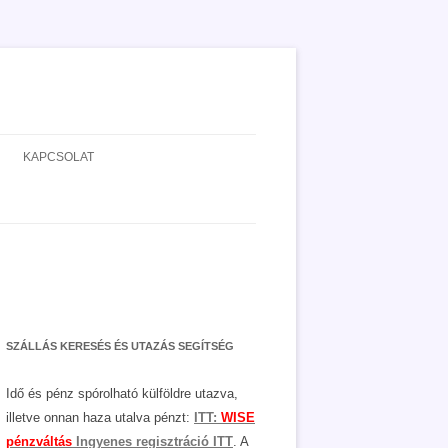
KAPCSOLAT
ADATVÉDELEM
JOGNYILATKOZAT
MÉDIAAJÁNLAT
SZÁLLÁS KERESÉS ÉS UTAZÁS SEGÍTSÉG
Idő és pénz spórolható külföldre utazva,
illetve onnan haza utalva pénzt:
ITT:
WISE
pénzváltás
Ingyenes regisztráció ITT
. A