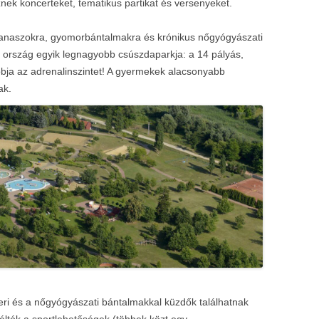
nek koncerteket, tematikus partikat és versenyeket.
anaszokra, gyomorbántalmakra és krónikus nőgyógyászati
 az ország egyik legnagyobb csúszdaparkja: a 14 pályás,
a az adrenalinszintet! A gyermekek alacsonyabb
ak.
eri és a nőgyógyászati bántalmakkal küzdők találhatnak
éltók a sportlehetőségek (többek közt egy