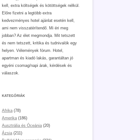
kell, extra költségek és kötöttségek nélkül.
Előre fizetni a legtöbb extra
kedvezményes hotel ajánlat esetén kell,
ami nem visszatérítendő. Mi éri meg
jobban? Az élet megmondja. Mit tetszett
és nem tetszett, kritika és tudnivalók egy
helyen. Vélemények fórum. Hotel,
apartman és kiadó lakás, garantáltan jó
egyéni csomag/napi árak, kérdések és
válaszok.
KATEGÓRIÁK
Afrika
(78)
Amerika
(186)
Ausztrália és Óceánia
(20)
Ázsia
(211)