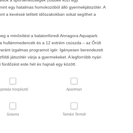
int egy hatalmas homokozóból álló gyermekjátszótér. A
t a kevéssé telített időszakokban sokat segíthet a
eg a minősítést a balatonfüredi Annagora Aquapark.
a hullámmedencék és a 12 extrém csúszda – az Őrült
aránt izgalmas programot ígér. Igényesen berendezett
földi játszótér várja a gyermekeket. A legforróbb nyári
fürdőzést este hét és hajnali egy között.
igetalja horgásztó
Apartman
Szauna
Tamási Termál