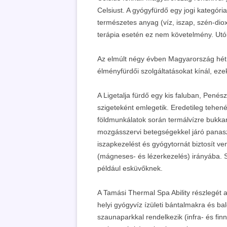
Celsiust. A gyógyfürdő egy jogi kategóri
természetes anyag (víz, iszap, szén-diox
terápia esetén ez nem követelmény. Utób
Az elmúlt négy évben Magyarország hét 
élményfürdői szolgáltatásokat kínál, ezek
A Ligetalja fürdő egy kis faluban, Penés
szigeteként emlegetik. Eredetileg tehené
földmunkálatok során termálvízre bukkant
mozgásszervi betegségekkel járó panaszo
iszapkezelést és gyógytornát biztosít v
(mágneses- és lézerkezelés) irányába.
például esküvőknek.
A Tamási Thermal Spa Ability részlegét a
helyi gyógyvíz ízületi bántalmakra és ba
szaunaparkkal rendelkezik (infra- és fi