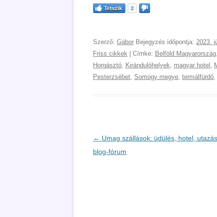
Tetszik
2
Szerző:
Gábor
Bejegyzés időpontja:
2023. j
Friss cikkek
| Címke:
Belföld Magyarország
Horgásztó
,
Kirándulóhelyek
,
magyar hotel
,
M
Pesterzsébet
,
Somogy megye
,
termálfürdő
Bejegyzés
←
Umag szállások: üdülés, hotel, utazás
navigáció
blog-fórum