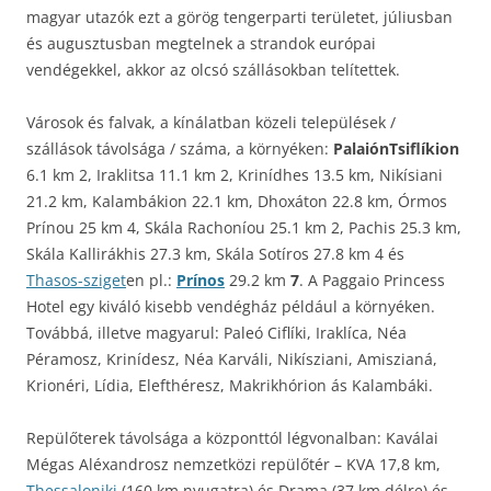
magyar utazók ezt a görög tengerparti területet, júliusban
és augusztusban megtelnek a strandok európai
vendégekkel, akkor az olcsó szállásokban telítettek.
Városok és falvak, a kínálatban közeli települések /
szállások távolsága / száma, a környéken:
PalaiónTsiflíkion
6.1 km 2, Iraklitsa 11.1 km 2, Krinídhes 13.5 km, Nikísiani
21.2 km, Kalambákion 22.1 km, Dhoxáton 22.8 km, Órmos
Prínou 25 km 4, Skála Rachoníou 25.1 km 2, Pachis 25.3 km,
Skála Kallirákhis 27.3 km, Skála Sotíros 27.8 km 4 és
Thasos-sziget
en pl.:
Prínos
29.2 km
7
. A Paggaio Princess
Hotel egy kiváló kisebb vendégház például a környéken.
Továbbá, illetve magyarul: Paleó Ciflíki, Iraklíca, Néa
Péramosz, Krinídesz, Néa Karváli, Nikísziani, Amiszianá,
Krionéri, Lídia, Elefthéresz, Makrikhórion ás Kalambáki.
Repülőterek távolsága a központtól légvonalban: Kaválai
Mégas Aléxandrosz nemzetközi repülőtér – KVA 17,8 km,
Thessaloniki
(160 km nyugatra) és Drama (37 km délre) és