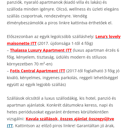
panziók, nyaraló apartmanok (kiadó villa és lakás) és
szálloda minden igényre. Olcsó, wellness és üzleti elegáns
szállás csoportnak, rendezvényre. Vendég
élménybeszámolók a piros linkre kattintva érthetőek el.
Előszezonban az egyik legolcsóbb szálláshely:
Lena’s lovely
maisonette ITT
(2017. újdonsága 1-től 4 főig)
–
Thalassa Luxury Apartment ITT
(luxus apartman érzés 6
főig, kényelem, tisztaság, üdülés modern és stílusos
környezetben 70 m²-en)
–
Fotis Central Apartment ITT
(2017-től foglalható 3 főig jó
kiváló, kényelmes, ingyenes parkolás, reggeli lehetőséggel
együtt az egyik legjobb szállás)
Szállások olcsótól a luxus szállodákig, kis hotel, panzió és
apartman ajánlatok. Konkrét dátumokra keress, napi és
hetes periódusokat egyaránt érdemes körültekintően
vizsgálni:
Kavala szállások, összes ajánlat összegyűjtve
ITT
. Kattintson az előző piros linkre! Garantáltan jó árak,