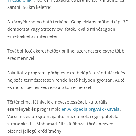
Xanthi (56 km keletre).
A környék zoomolható térképe, GoogleMaps műholdkép, 3D
domborzat vagy StreetView, fotók, kiváló minőségben
érhetőek el az interneten.
További fotók kereshetőek online, szerencsére egyre több
eredménnyel.
Fakultatív program, görög estekre belépő, kirándulások és
hajózás természetesen rendelhető helyben gyorsan. Autó
és motor bérlés kedvező árakon érhető el.
Történelme, látnivalók, nevezetességei, kulturális
események és programok:
en.wikipedia.org/wiki/Kavala
.
Városnézés program ajánló: múzeumok, régi épületek,
strandok stb.. Mohamad Eli szülőháza, török negyed,
bizánci jellegű erődítmény.