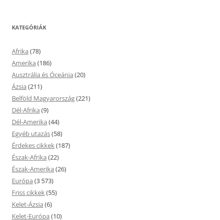
KATEGÓRIÁK
Afrika
(78)
Amerika
(186)
Ausztrália és Óceánia
(20)
Ázsia
(211)
Belföld Magyarország
(221)
Dél-Afrika
(9)
Dél-Amerika
(44)
Egyéb utazás
(58)
Érdekes cikkek
(187)
Észak-Afrika
(22)
Észak-Amerika
(26)
Európa
(3 573)
Friss cikkek
(55)
Kelet-Ázsia
(6)
Kelet-Európa
(10)