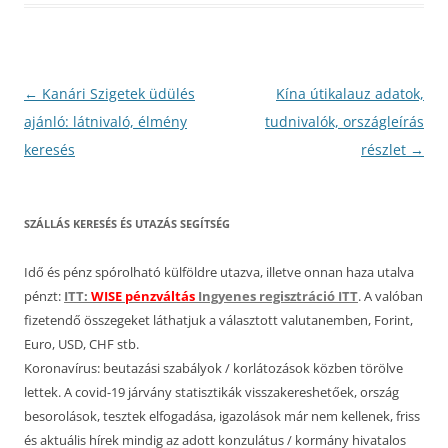
Bejegyzés
←
Kanári Szigetek üdülés
Kína útikalauz adatok,
navigáció
ajánló: látnivaló, élmény
tudnivalók, országleírás
keresés
részlet
→
SZÁLLÁS KERESÉS ÉS UTAZÁS SEGÍTSÉG
Idő és pénz spórolható külföldre utazva, illetve onnan haza utalva
pénzt:
ITT:
WISE pénzváltás
Ingyenes regisztráció ITT
. A valóban
fizetendő összegeket láthatjuk a választott valutanemben, Forint,
Euro, USD, CHF stb.
Koronavírus: beutazási szabályok / korlátozások közben törölve
lettek. A covid-19 járvány statisztikák visszakereshetőek, ország
besorolások, tesztek elfogadása, igazolások már nem kellenek, friss
és aktuális hírek mindig az adott konzulátus / kormány hivatalos