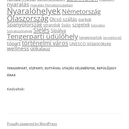
nyaralás
nyaralás Horvátországban
Nyaralóhelyek
Németország
Olaszország
Olcsó szállás
parkok
Spanyolország
szigetek
strandok
Svájc
Szlovákia
Síelés
Sípálya
Szórakozóhelyek
Tengerparti üdülőhely
tengerpartok
termálfürdő
történelmi város
tópart
UNESCO Világörökség
wellness
útikalauz
TENGERPART, VÍZPARTI, KUTYÁVAL UTAZÁS VÉLEMÉNYEK, REPÜLŐJEGY
ÁRAK
Kedveltek:
Proudly powered by WordPress