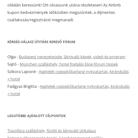
oldalán keressünk! Ott olvassunk utána részletesen! Az Airbnb
kupon kedvezmények időközben megszűntek, a díjmentes
csatlakozás/regisztráció megmaradt.
KÉRDÉS-VÁLASZ ÚTITÁRS KERESŐ FÓRUM
Olga
-
Budapest nevezetesség, látnivaló képek, videó és program
Sajtó
-
München szálláshely, hotel foglalás blog-fórum tippek
Szikora Lajosné
-
Aggtelek cseppkőbarlang nyitvatartás, kirándulás
+ hotel
Fadgyas Brigitta
-
Aggtelek cseppkőbarlang nyitvatartás, kirándulás
+ hotel
LEGUTÓBBI AJÁNLOTT CÉLPONTOK
Topolšica szálláshely, fürdő és látnivaló útikalauz
Sistiana: Olaszország északi, közeli tengerpart szállás