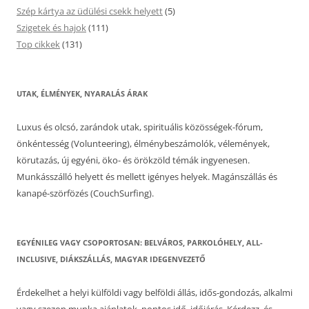
Szép kártya az üdülési csekk helyett
(5)
Szigetek és hajok
(111)
Top cikkek
(131)
UTAK, ÉLMÉNYEK, NYARALÁS ÁRAK
Luxus és olcsó, zarándok utak, spirituális közösségek-fórum,
önkéntesség (Volunteering), élménybeszámolók, vélemények,
körutazás, új egyéni, öko- és örökzöld témák ingyenesen.
Munkásszálló helyett és mellett igényes helyek. Magánszállás és
kanapé-szörfözés (CouchSurfing).
EGYÉNILEG VAGY CSOPORTOSAN: BELVÁROS, PARKOLÓHELY, ALL-
INCLUSIVE, DIÁKSZÁLLÁS, MAGYAR IDEGENVEZETŐ
Érdekelhet a helyi külföldi vagy belföldi állás, idős-gondozás, alkalmi
vagy szezon munka ajánlatok, pontos idő, időjárás. Kérdezz, és