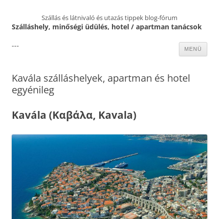
Szállás és látnivaló és utazás tippek blog-fórum
Szálláshely, minőségi üdülés, hotel / apartman tanácsok
---
Kilépés
MENÜ
a
tartalomba
Kavála szálláshelyek, apartman és hotel
egyénileg
Kavála (Καβάλα, Kavala)