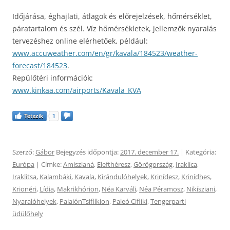
Időjárása, éghajlati, átlagok és előrejelzések, hőmérséklet,
páratartalom és szél. Víz hőmérsékletek, jellemzők nyaralás
tervezéshez online elérhetőek, például:
www.accuweather.com/en/gr/kavala/184523/weather-
forecast/184523
.
Repülőtéri információk:
www.kinkaa.com/airports/Kavala_KVA
Tetszik
1
Szerző:
Gábor
Bejegyzés időpontja:
2017. december 17.
| Kategória:
Európa
| Címke:
Amiszianá
,
Elefthéresz
,
Görögország
,
Iraklíca
,
Iraklitsa
,
Kalambáki
,
Kavala
,
Kirándulóhelyek
,
Krinídesz
,
Krinídhes
,
Krionéri
,
Lídia
,
Makrikhórion
,
Néa Karváli
,
Néa Péramosz
,
Nikísziani
,
Nyaralóhelyek
,
PalaiónTsiflíkion
,
Paleó Ciflíki
,
Tengerparti
üdülőhely