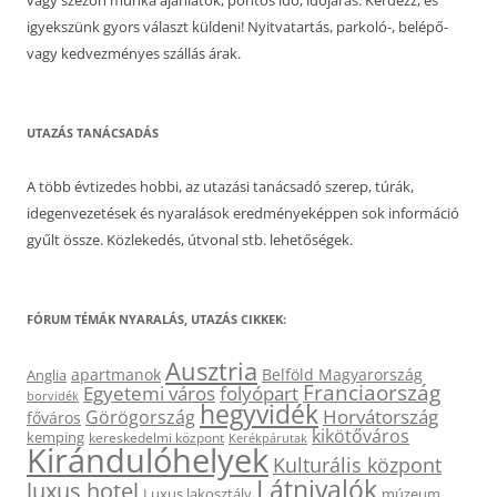
igyekszünk gyors választ küldeni! Nyitvatartás, parkoló-, belépő-
vagy kedvezményes szállás árak.
UTAZÁS TANÁCSADÁS
A több évtizedes hobbi, az utazási tanácsadó szerep, túrák,
idegenvezetések és nyaralások eredményeképpen sok információ
gyűlt össze. Közlekedés, útvonal stb. lehetőségek.
FÓRUM TÉMÁK NYARALÁS, UTAZÁS CIKKEK:
Ausztria
apartmanok
Belföld Magyarország
Anglia
Franciaország
Egyetemi város
folyópart
borvidék
hegyvidék
Horvátország
Görögország
főváros
kikötőváros
kemping
kereskedelmi központ
Kerékpárutak
Kirándulóhelyek
Kulturális központ
Látnivalók
luxus hotel
Luxus lakosztály
múzeum