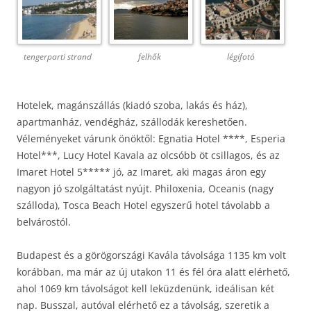
tengerparti strand
felhők
légifotó
Hotelek, magánszállás (kiadó szoba, lakás és ház),
apartmanház, vendégház, szállodák kereshetően.
Véleményeket várunk önöktől: Egnatia Hotel ****, Esperia
Hotel***, Lucy Hotel Kavala az olcsóbb öt csillagos, és az
Imaret Hotel 5***** jó, az Imaret, aki magas áron egy
nagyon jó szolgáltatást nyújt. Philoxenia, Oceanis (nagy
szálloda), Tosca Beach Hotel egyszerű hotel távolabb a
belvárostól.
Budapest és a görögországi Kavála távolsága 1135 km volt
korábban, ma már az új utakon 11 és fél óra alatt elérhető,
ahol 1069 km távolságot kell leküzdenünk, ideálisan két
nap. Busszal, autóval elérhető ez a távolság, szeretik a