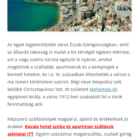
Az egyik legjelentősebb város Észak-Görögországban, amit
az állandó lakosság is mutat a kis térségét egyben tekintve,
ezt a nagy számú turista egészíti ki nyáron, amikor
megtelnek a szállodák, apartmanok és a kempingek a
kiemelt hetekre. Az i.e. VI. században létesítették a várost a
ma ismert történelem szerint. Régi neve Neapolisz volt,
később Chrisztopulosz lett, itt született
Mehemed-Ali
egyiptomi király, a város 1912-ben szabadult fel a török
fennhatóság alól.
Népszerű szálláshelyek magyarul, ajánló és értékelések jó
árakkal:
Kavala hotel szoba és apartman szállások
ajánlatai ITT
. Egyéni utazáshoz magánszállás, családi görög