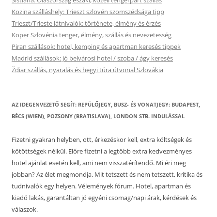
Kozina szálláshely: Trieszt szlovén szomszédsága tipp
Trieszt/Trieste látnivalók: története, élmény és érzés
Koper Szlovénia tenger, élmény, szállás és nevezetesség
Piran szállások: hotel, kemping és apartman keresés tippek
Madrid szállások: jó belvárosi hotel / szoba / ágy keresés
Ždiar szállás, nyaralás és hegyi túra útvonal Szlovákia
AZ IDEGENVEZETŐ SEGÍT: REPÜLŐJEGY, BUSZ- ÉS VONATJEGY: BUDAPEST,
BÉCS (WIEN), POZSONY (BRATISLAVA), LONDON STB. INDULÁSSAL
Fizetni gyakran helyben, ott, érkezéskor kell, extra költségek és
kötöttségek nélkül. Előre fizetni a legtöbb extra kedvezményes
hotel ajánlat esetén kell, ami nem visszatérítendő. Mi éri meg
jobban? Az élet megmondja. Mit tetszett és nem tetszett, kritika és
tudnivalók egy helyen. Vélemények fórum. Hotel, apartman és
kiadó lakás, garantáltan jó egyéni csomag/napi árak, kérdések és
válaszok.