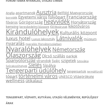
FÓRUM TÉMÁK NYARALÁS, UTAZÁS CIKKEK:
Ausztria
apartmanok
Belföld Magyarország
Anglia
Franciaország
Egyetemi város
folyópart
borvidék
hegyvidék
Horvátország
Görögország
főváros
kikötőváros
kemping
kereskedelmi központ
Kerékpárutak
Kirándulóhelyek
Kulturális központ
Látnivalók
luxus hotel
Luxus lakosztály
múzeum
nyaralás
nyaralás Horvátországban
Nyaralóhelyek
Németország
Olaszország
Olcsó szállás
parkok
Spanyolország
szigetek
strandok
Svájc
Szlovákia
Síelés
Sípálya
Szórakozóhelyek
Tengerparti üdülőhely
tengerpartok
termálfürdő
történelmi város
tópart
UNESCO Világörökség
wellness
útikalauz
TENGERPART, VÍZPARTI, KUTYÁVAL UTAZÁS VÉLEMÉNYEK, REPÜLŐJEGY
ÁRAK