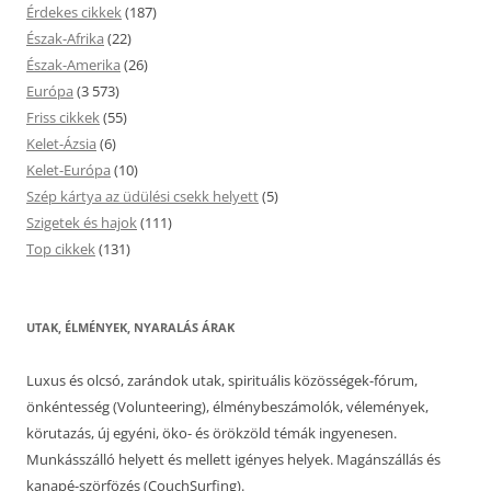
Érdekes cikkek
(187)
Észak-Afrika
(22)
Észak-Amerika
(26)
Európa
(3 573)
Friss cikkek
(55)
Kelet-Ázsia
(6)
Kelet-Európa
(10)
Szép kártya az üdülési csekk helyett
(5)
Szigetek és hajok
(111)
Top cikkek
(131)
UTAK, ÉLMÉNYEK, NYARALÁS ÁRAK
Luxus és olcsó, zarándok utak, spirituális közösségek-fórum,
önkéntesség (Volunteering), élménybeszámolók, vélemények,
körutazás, új egyéni, öko- és örökzöld témák ingyenesen.
Munkásszálló helyett és mellett igényes helyek. Magánszállás és
kanapé-szörfözés (CouchSurfing).