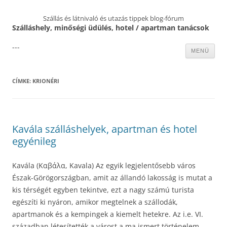
Szállás és látnivaló és utazás tippek blog-fórum
Szálláshely, minőségi üdülés, hotel / apartman tanácsok
---
Kilépés
MENÜ
a
tartalomba
CÍMKE:
KRIONÉRI
Kavála szálláshelyek, apartman és hotel
egyénileg
Kavála (Καβάλα, Kavala) Az egyik legjelentősebb város
Észak-Görögországban, amit az állandó lakosság is mutat a
kis térségét egyben tekintve, ezt a nagy számú turista
egészíti ki nyáron, amikor megtelnek a szállodák,
apartmanok és a kempingek a kiemelt hetekre. Az i.e. VI.
században létesítették a várost a ma ismert történelem