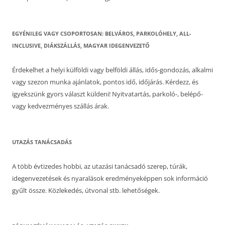
EGYÉNILEG VAGY CSOPORTOSAN: BELVÁROS, PARKOLÓHELY, ALL-
INCLUSIVE, DIÁKSZÁLLÁS, MAGYAR IDEGENVEZETŐ
Érdekelhet a helyi külföldi vagy belföldi állás, idős-gondozás, alkalmi
vagy szezon munka ajánlatok, pontos idő, időjárás. Kérdezz, és
igyekszünk gyors választ küldeni! Nyitvatartás, parkoló-, belépő-
vagy kedvezményes szállás árak.
UTAZÁS TANÁCSADÁS
A több évtizedes hobbi, az utazási tanácsadó szerep, túrák,
idegenvezetések és nyaralások eredményeképpen sok információ
gyűlt össze. Közlekedés, útvonal stb. lehetőségek.