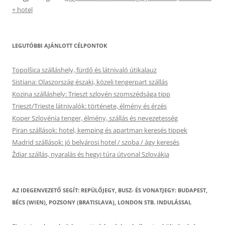
+ hotel
LEGUTÓBBI AJÁNLOTT CÉLPONTOK
Topolšica szálláshely, fürdő és látnivaló útikalauz
Sistiana: Olaszország északi, közeli tengerpart szállás
Kozina szálláshely: Trieszt szlovén szomszédsága tipp
Trieszt/Trieste látnivalók: története, élmény és érzés
Koper Szlovénia tenger, élmény, szállás és nevezetesség
Piran szállások: hotel, kemping és apartman keresés tippek
Madrid szállások: jó belvárosi hotel / szoba / ágy keresés
Ždiar szállás, nyaralás és hegyi túra útvonal Szlovákia
AZ IDEGENVEZETŐ SEGÍT: REPÜLŐJEGY, BUSZ- ÉS VONATJEGY: BUDAPEST,
BÉCS (WIEN), POZSONY (BRATISLAVA), LONDON STB. INDULÁSSAL