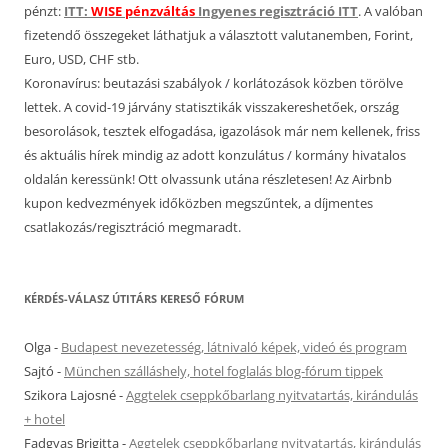
pénzt:
ITT:
WISE pénzváltás
Ingyenes regisztráció ITT
. A valóban
fizetendő összegeket láthatjuk a választott valutanemben, Forint,
Euro, USD, CHF stb.
Koronavírus: beutazási szabályok / korlátozások közben törölve
lettek. A covid-19 járvány statisztikák visszakereshetőek, ország
besorolások, tesztek elfogadása, igazolások már nem kellenek, friss
és aktuális hírek mindig az adott konzulátus / kormány hivatalos
oldalán keressünk! Ott olvassunk utána részletesen! Az Airbnb
kupon kedvezmények időközben megszűntek, a díjmentes
csatlakozás/regisztráció megmaradt.
KÉRDÉS-VÁLASZ ÚTITÁRS KERESŐ FÓRUM
Olga
-
Budapest nevezetesség, látnivaló képek, videó és program
Sajtó
-
München szálláshely, hotel foglalás blog-fórum tippek
Szikora Lajosné
-
Aggtelek cseppkőbarlang nyitvatartás, kirándulás
+ hotel
Fadgyas Brigitta
-
Aggtelek cseppkőbarlang nyitvatartás, kirándulás