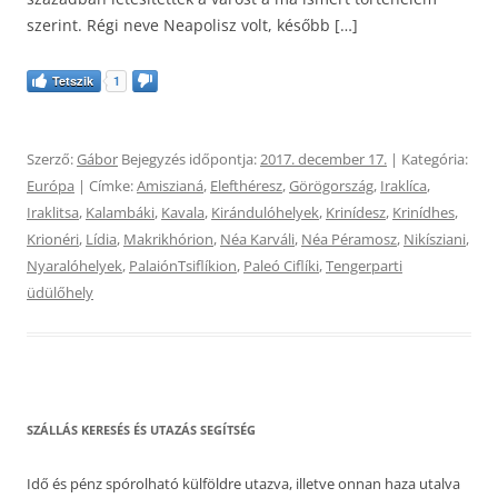
szerint. Régi neve Neapolisz volt, később […]
Tetszik
1
Szerző:
Gábor
Bejegyzés időpontja:
2017. december 17.
| Kategória:
Európa
| Címke:
Amiszianá
,
Elefthéresz
,
Görögország
,
Iraklíca
,
Iraklitsa
,
Kalambáki
,
Kavala
,
Kirándulóhelyek
,
Krinídesz
,
Krinídhes
,
Krionéri
,
Lídia
,
Makrikhórion
,
Néa Karváli
,
Néa Péramosz
,
Nikísziani
,
Nyaralóhelyek
,
PalaiónTsiflíkion
,
Paleó Ciflíki
,
Tengerparti
üdülőhely
SZÁLLÁS KERESÉS ÉS UTAZÁS SEGÍTSÉG
Idő és pénz spórolható külföldre utazva, illetve onnan haza utalva