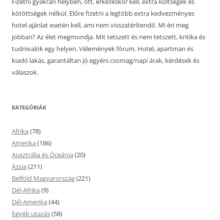
Fizetni gyakran helyben, ott, érkezéskor kell, extra költségek és
kötöttségek nélkül. Előre fizetni a legtöbb extra kedvezményes
hotel ajánlat esetén kell, ami nem visszatérítendő. Mi éri meg
jobban? Az élet megmondja. Mit tetszett és nem tetszett, kritika és
tudnivalók egy helyen. Vélemények fórum. Hotel, apartman és
kiadó lakás, garantáltan jó egyéni csomag/napi árak, kérdések és
válaszok.
KATEGÓRIÁK
Afrika
(78)
Amerika
(186)
Ausztrália és Óceánia
(20)
Ázsia
(211)
Belföld Magyarország
(221)
Dél-Afrika
(9)
Dél-Amerika
(44)
Egyéb utazás
(58)