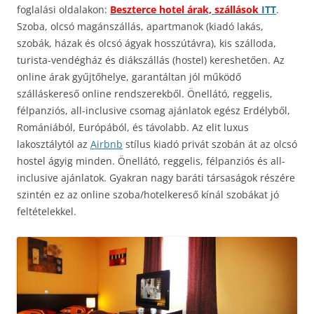
foglalási oldalakon:
Beszterce hotel árak, szállások
ITT
.
Szoba, olcsó magánszállás, apartmanok (kiadó lakás,
szobák, házak és olcsó ágyak hosszútávra), kis szálloda,
turista-vendégház és diákszállás (hostel) kereshetően. Az
online árak gyűjtőhelye, garantáltan jól működő
szálláskereső online rendszerekből. Önellátó, reggelis,
félpanziós, all-inclusive csomag ajánlatok egész Erdélyből,
Romániából, Európából, és távolabb. Az elit luxus
lakosztálytól az
Airbnb
stílus kiadó privát szobán át az olcsó
hostel ágyig minden. Önellátó, reggelis, félpanziós és all-
inclusive ajánlatok. Gyakran nagy baráti társaságok részére
szintén ez az online szoba/hotelkereső kínál szobákat jó
feltételekkel.