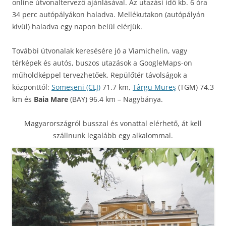
online útvonaltervező ajánlásával. Az utazási idő kb. 6 óra
34 perc autópályákon haladva. Mellékutakon (autópályán
kívül) haladva egy napon belül elérjük.
További útvonalak keresésére jó a Viamichelin, vagy
térképek és autós, buszos utazások a GoogleMaps-on
műholdképpel tervezhetőek. Repülőtér távolságok a
központtól:
Someşeni (CLJ)
71.7 km,
Târgu Mureş
(TGM) 74.3
km és
Baia Mare
(BAY) 96.4 km – Nagybánya.
Magyarországról busszal és vonattal elérhető, át kell
szállnunk legalább egy alkalommal.