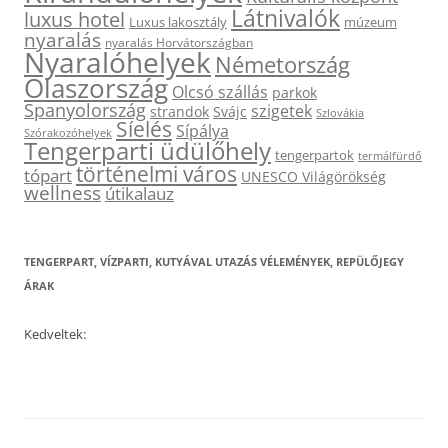
Látnivalók
luxus hotel
Luxus lakosztály
múzeum
nyaralás
nyaralás Horvátországban
Nyaralóhelyek
Németország
Olaszország
Olcsó szállás
parkok
Spanyolország
szigetek
strandok
Svájc
Szlovákia
Síelés
Sípálya
Szórakozóhelyek
Tengerparti üdülőhely
tengerpartok
termálfürdő
történelmi város
tópart
UNESCO Világörökség
wellness
útikalauz
TENGERPART, VÍZPARTI, KUTYÁVAL UTAZÁS VÉLEMÉNYEK, REPÜLŐJEGY
ÁRAK
Kedveltek: