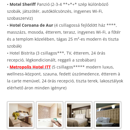
•
Motel Sheriff
Panzió (2-3-4 **+*+* szép különböző
szobák, játszótér, autókölcsönzés, ingyenes Wi-Fi,
szobaszerviz)
•
Hotel Coroana de Aur
(4 csillagossá fejlődött ház ****,
masszázs, mosoda, étterem, terasz, ingyenes Wi-Fi, a főtér
és a templom közelében, tágas 25 m²-es modern és tiszta
szobák)
• Hotel Bistrita (3 csillagos***, TV, étterem, 24 órás
recepció, légkondicionált, reggeli a szobában)
•
Metropolis Hotel ITT
(5 csillagos***** modern luxus,
wellness-központ, szauna, fedett úszómedence, étterem à
la carte menüvel, 24 órás recepció, tiszta terek, lakosztályok
elérhető áron minden igényre)