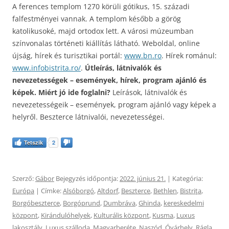
A ferences templom 1270 körüli gótikus, 15. századi
falfestményei vannak. A templom később a görög
katolikusoké, majd ortodox lett. A városi múzeumban
színvonalas történeti kiállítás látható. Weboldal, online
újság, hírek és turisztikai portál:
www.bn.ro
. Hírek románul:
www.infobistrita.ro/
.
Útleírás, látnivalók és
nevezetességek – események, hírek, program ajánló és
képek. Miért jó ide foglalni?
Leírások, látnivalók és
nevezetességeik – események, program ajánló vagy képek a
helyről. Beszterce látnivalói, nevezetességei.
Tetszik
2
Szerző:
Gábor
Bejegyzés időpontja:
2022. június 21.
| Kategória:
Európa
| Címke:
Alsóborgó
,
Altdorf
,
Beszterce
,
Bethlen
,
Bistriţa
,
Borgóbeszterce
,
Borgóprund
,
Dumbráva
,
Ghinda
,
kereskedelmi
központ
,
Kirándulóhelyek
,
Kulturális központ
,
Kusma
,
Luxus
lakosztály
,
Luxus szálloda
,
Magyarberéte
,
Naszód
,
Óvárhely
,
Rágla
,