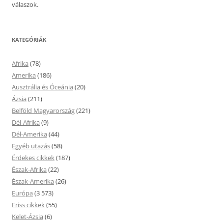
válaszok.
KATEGÓRIÁK
Afrika
(78)
Amerika
(186)
Ausztrália és Óceánia
(20)
Ázsia
(211)
Belföld Magyarország
(221)
Dél-Afrika
(9)
Dél-Amerika
(44)
Egyéb utazás
(58)
Érdekes cikkek
(187)
Észak-Afrika
(22)
Észak-Amerika
(26)
Európa
(3 573)
Friss cikkek
(55)
Kelet-Ázsia
(6)