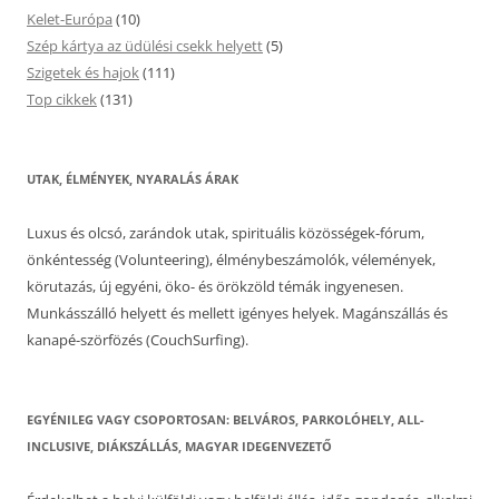
Kelet-Európa
(10)
Szép kártya az üdülési csekk helyett
(5)
Szigetek és hajok
(111)
Top cikkek
(131)
UTAK, ÉLMÉNYEK, NYARALÁS ÁRAK
Luxus és olcsó, zarándok utak, spirituális közösségek-fórum,
önkéntesség (Volunteering), élménybeszámolók, vélemények,
körutazás, új egyéni, öko- és örökzöld témák ingyenesen.
Munkásszálló helyett és mellett igényes helyek. Magánszállás és
kanapé-szörfözés (CouchSurfing).
EGYÉNILEG VAGY CSOPORTOSAN: BELVÁROS, PARKOLÓHELY, ALL-
INCLUSIVE, DIÁKSZÁLLÁS, MAGYAR IDEGENVEZETŐ