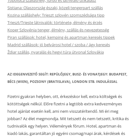
Topolšica szálláshely, fürdő és látnivaló útikalauz
Sistiana: Olaszország északi, közeli tengerpart szállás
Kozina szálláshely: Trieszt szlovén szomszédsága tipp
Trieszt/Trieste látnivalók: története, élmény és érzés
Koper Szlovénia tenger, élmény, szállás és nevezetesség
Piran szállások: hotel, kemping és apartman keresés tippek
Madrid szállások: jó belvárosi hotel / szoba / ágy keresés
Ždiar szállás, nyaralás és hegyi túra útvonal Szlovákia
AZ IDEGENVEZETŐ SEGÍT: REPÜLŐJEGY, BUSZ- ÉS VONATJEGY: BUDAPEST,
BÉCS (WIEN), POZSONY (BRATISLAVA), LONDON STB. INDULÁSSAL
Fizetni gyakran helyben, ott, érkezéskor kell, extra költségek és
kötöttségek nélkül. Előre fizetni a legtöbb extra kedvezményes
hotel ajánlat esetén kell, ami nem visszatérítendő. Mi éri meg
jobban? Az élet megmondja. Mit tetszett és nem tetszett, kritika és
tudnivalók egy helyen. Vélemények fórum. Hotel, apartman és
kiadó lakás, garantáltan jó egyéni csomag/napi árak, kérdések és