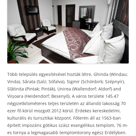
Több település egyesítésével hozták létre, Ghinda (Windau;
Vinda), Sărata (Salz; Sófalva), Sigmir (Schönbirk; Szépnyír),
Slătinița (Pintak; Pinták), Unirea (Wallendorf; Aldorf) and
Viișoara (Heidendorf; Besenyő). A város területe 145.47
négyzetkilométeres teljes területén az állandó lakosság 70
ezer fő körül mozgott 2012 körül. Érdekes kereskedelmi,
kulturális és turisztikai központ. Főterén áll az 1563-ban
épített impozáns gótikus szász evangélikus templom, 76 m-
es tornya a legmagasabb templomtorony egész Erdélyben.