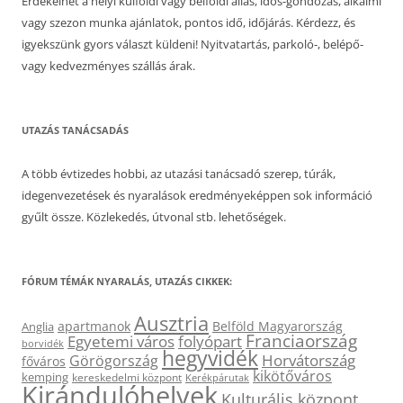
Érdekelhet a helyi külföldi vagy belföldi állás, idős-gondozás, alkalmi
vagy szezon munka ajánlatok, pontos idő, időjárás. Kérdezz, és
igyekszünk gyors választ küldeni! Nyitvatartás, parkoló-, belépő-
vagy kedvezményes szállás árak.
UTAZÁS TANÁCSADÁS
A több évtizedes hobbi, az utazási tanácsadó szerep, túrák,
idegenvezetések és nyaralások eredményeképpen sok információ
gyűlt össze. Közlekedés, útvonal stb. lehetőségek.
FÓRUM TÉMÁK NYARALÁS, UTAZÁS CIKKEK:
Ausztria
apartmanok
Belföld Magyarország
Anglia
Franciaország
Egyetemi város
folyópart
borvidék
hegyvidék
Horvátország
Görögország
főváros
kikötőváros
kemping
kereskedelmi központ
Kerékpárutak
Kirándulóhelyek
Kulturális központ