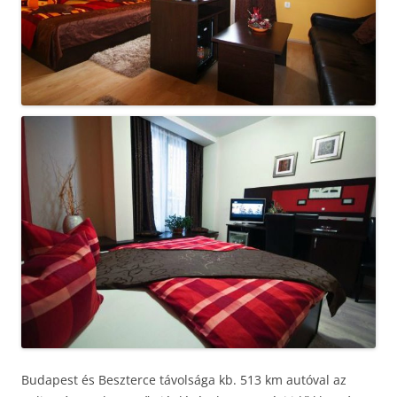
Budapest és Beszterce távolsága kb. 513 km autóval az