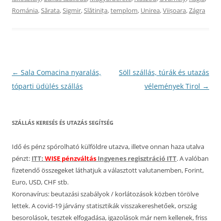
Románia
,
Sărata
,
Sigmir
,
Slătinița
,
templom
,
Unirea
,
Viișoara
,
Zágra
Bejegyzés
←
Sala Comacina nyaralás,
Söll szállás, túrák és utazás
navigáció
tóparti üdülés szállás
vélemények Tirol
→
SZÁLLÁS KERESÉS ÉS UTAZÁS SEGÍTSÉG
Idő és pénz spórolható külföldre utazva, illetve onnan haza utalva
pénzt:
ITT:
WISE pénzváltás
Ingyenes regisztráció ITT
. A valóban
fizetendő összegeket láthatjuk a választott valutanemben, Forint,
Euro, USD, CHF stb.
Koronavírus: beutazási szabályok / korlátozások közben törölve
lettek. A covid-19 járvány statisztikák visszakereshetőek, ország
besorolások, tesztek elfogadása, igazolások már nem kellenek, friss