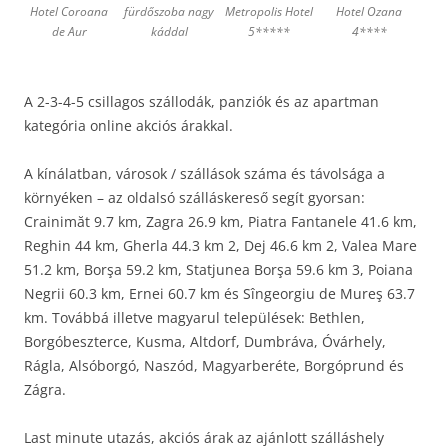
Hotel Coroana
fürdőszoba nagy
Metropolis Hotel
Hotel Ozana
de Aur
káddal
5*****
4****
A 2-3-4-5 csillagos szállodák, panziók és az apartman
kategória online akciós árakkal.
A kínálatban, városok / szállások száma és távolsága a
környéken – az oldalsó szálláskereső segít gyorsan:
Crainimăt 9.7 km, Zagra 26.9 km, Piatra Fantanele 41.6 km,
Reghin 44 km, Gherla 44.3 km 2, Dej 46.6 km 2, Valea Mare
51.2 km, Borşa 59.2 km, Statjunea Borşa 59.6 km 3, Poiana
Negrii 60.3 km, Ernei 60.7 km és Sîngeorgiu de Mureş 63.7
km. Továbbá illetve magyarul települések: Bethlen,
Borgóbeszterce, Kusma, Altdorf, Dumbráva, Óvárhely,
Rágla, Alsóborgó, Naszód, Magyarberéte, Borgóprund és
Zágra.
Last minute utazás, akciós árak az ajánlott szálláshely