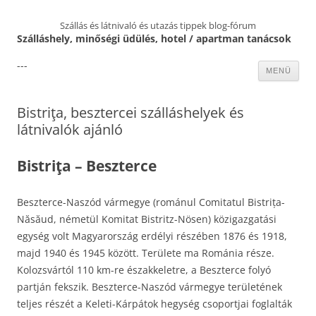
Szállás és látnivaló és utazás tippek blog-fórum
Szálláshely, minőségi üdülés, hotel / apartman tanácsok
---
Kilépés
MENÜ
a
tartalomba
Bistriţa, besztercei szálláshelyek és
látnivalók ajánló
Bistriţa – Beszterce
Beszterce-Naszód vármegye (románul Comitatul Bistrița-
Năsăud, németül Komitat Bistritz-Nösen) közigazgatási
egység volt Magyarország erdélyi részében 1876 és 1918,
majd 1940 és 1945 között. Területe ma Románia része.
Kolozsvártól 110 km-re északkeletre, a Beszterce folyó
partján fekszik. Beszterce-Naszód vármegye területének
teljes részét a Keleti-Kárpátok hegység csoportjai foglalták