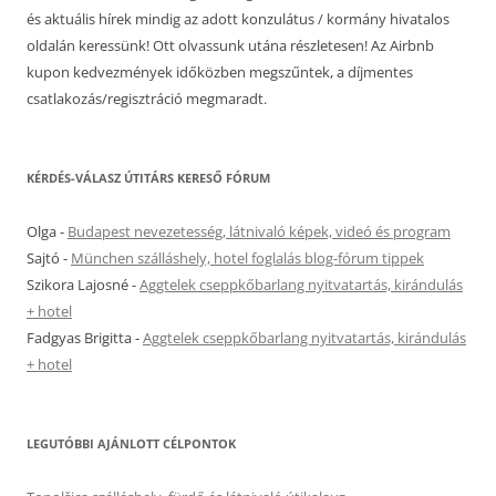
és aktuális hírek mindig az adott konzulátus / kormány hivatalos
oldalán keressünk! Ott olvassunk utána részletesen! Az Airbnb
kupon kedvezmények időközben megszűntek, a díjmentes
csatlakozás/regisztráció megmaradt.
KÉRDÉS-VÁLASZ ÚTITÁRS KERESŐ FÓRUM
Olga
-
Budapest nevezetesség, látnivaló képek, videó és program
Sajtó
-
München szálláshely, hotel foglalás blog-fórum tippek
Szikora Lajosné
-
Aggtelek cseppkőbarlang nyitvatartás, kirándulás
+ hotel
Fadgyas Brigitta
-
Aggtelek cseppkőbarlang nyitvatartás, kirándulás
+ hotel
LEGUTÓBBI AJÁNLOTT CÉLPONTOK