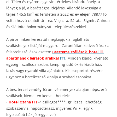
el. Télen és nyáron egyaránt érdekes kirándulóhely, a
lényeg a jó, a barátságos időjárás. Állandó lakossága a
teljes 145.5 km²-es területén a 2022-es év elején 78877 fő
volt a hozzá csatolt Unirea, Viișoara, Sărata, Sigmir, Ghinda
és Slătinița önkormányzati településrészekkel.
A piros linken keresztül megkapjuk a foglalható
szálláshelyek listáját magyarul. Garantáltan kedvező árak a
felsorolt szállások esetén:
Beszterce szállások, hotel ill.
apartmanok leírások árakkal
ITT
. Minden kiadó, kivehető
egység – szálloda szoba, kemping-üdülők és kiadó ház,
lakás vagy nyaraló villa ajánlatok. Kis csoportok részére
ugyanez a hotelkereső kínálja a szabad szobákat.
A besztercei vendég-fórum vélemények alapján népszerű
szállások, kiemelten kedvelt hotelek:
•
Hotel Ozana ITT
(4 csillagos****, grillezési lehetőség,
szobaszerviz, napozóterasz, ingyenes Wi-Fi, egyik
legolcsóbb ház jó reggelivel)