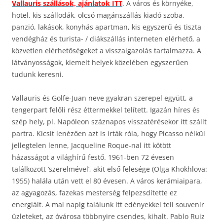
Vallauris szállások, ajánlatok ITT
. A város és környéke,
hotel, kis szállodák, olcsó magánszállás kiadó szoba,
panzió, lakások, konyhás apartman, kis egyszerű és tiszta
vendégház és turista- / diákszállás interneten elérhető, a
közvetlen elérhetőségeket a visszaigazolás tartalmazza. A
látványosságok, kiemelt helyek közelében egyszerűen
tudunk keresni.
Vallauris és Golfe-Juan neve gyakran szerepel együtt, a
tengerpart felőli rész éttermekkel telített. Igazán híres és
szép hely, pl. Napóleon száznapos visszatérésekor itt szállt
partra. Kicsit lenézően azt is írták róla, hogy Picasso nélkül
jellegtelen lenne, Jacqueline Roque-nal itt kötött
házasságot a világhírű festő. 1961-ben 72 évesen
találkozott ‘szerelmével’, akit első felesége (Olga Khokhlova:
1955) halála után vett el 80 évesen. A város kerámiaipara,
az agyagozás, fazekas mesterség felpezsdítette ez
energiáit. A mai napig találunk itt edényekkel teli souvenir
üzleteket, az óvárosa többnyire csendes, kihalt. Pablo Ruiz