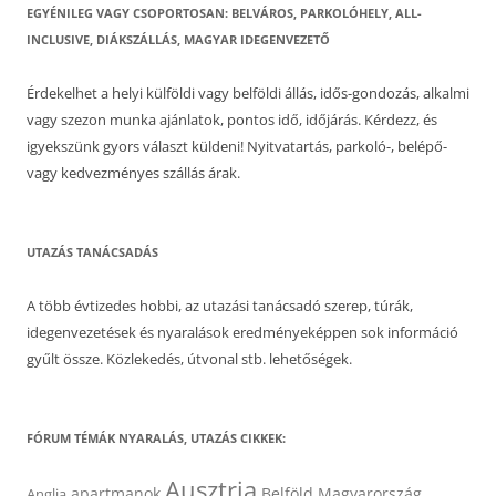
EGYÉNILEG VAGY CSOPORTOSAN: BELVÁROS, PARKOLÓHELY, ALL-
INCLUSIVE, DIÁKSZÁLLÁS, MAGYAR IDEGENVEZETŐ
Érdekelhet a helyi külföldi vagy belföldi állás, idős-gondozás, alkalmi
vagy szezon munka ajánlatok, pontos idő, időjárás. Kérdezz, és
igyekszünk gyors választ küldeni! Nyitvatartás, parkoló-, belépő-
vagy kedvezményes szállás árak.
UTAZÁS TANÁCSADÁS
A több évtizedes hobbi, az utazási tanácsadó szerep, túrák,
idegenvezetések és nyaralások eredményeképpen sok információ
gyűlt össze. Közlekedés, útvonal stb. lehetőségek.
FÓRUM TÉMÁK NYARALÁS, UTAZÁS CIKKEK:
Ausztria
apartmanok
Belföld Magyarország
Anglia