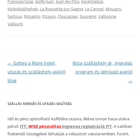
Franciaország
,
Golfe-Juan
,
Juan-les-Pins
,
kerámiaipar
,
Kirándulóhelyek
,
La Roquette-sur-Siagne
,
Le Cannet
,
Mouans-
Sartoux
,
Mougins
,
Picasso
,
Plascassier
,
Souvenir
,
Valbonne
,
Vallauris
Bejegyzés
←
Gatteo a Mare hotel,
Ibiza szálláshely ár, nyaralás
navigáció
utazás és szálláshely ajánló
program és látnivaló ajánló
blog
→
SZÁLLÁS KERESÉS ÉS UTAZÁS SEGÍTSÉG
Idő és pénz spórolható külföldre utazva, illetve onnan haza utalva
pénzt:
ITT:
WISE pénzváltás
Ingyenes regisztráció ITT
. A valóban
fizetendő összegeket láthatjuk a választott valutanemben, Forint,