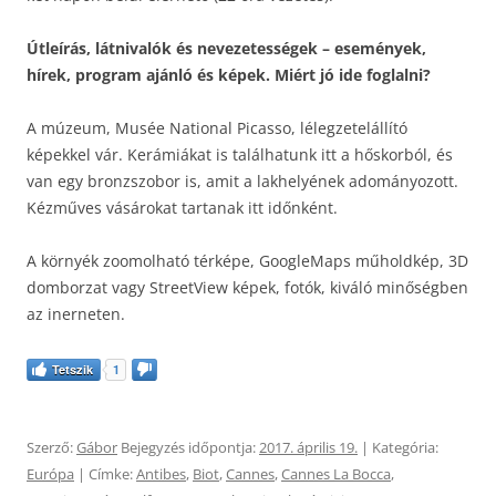
Útleírás, látnivalók és nevezetességek – események,
hírek, program ajánló és képek. Miért jó ide foglalni?
A múzeum, Musée National Picasso, lélegzetelállító
képekkel vár. Kerámiákat is találhatunk itt a hőskorból, és
van egy bronzszobor is, amit a lakhelyének adományozott.
Kézműves vásárokat tartanak itt időnként.
A környék zoomolható térképe, GoogleMaps műholdkép, 3D
domborzat vagy StreetView képek, fotók, kiváló minőségben
az inerneten.
Tetszik
1
Szerző:
Gábor
Bejegyzés időpontja:
2017. április 19.
| Kategória:
Európa
| Címke:
Antibes
,
Biot
,
Cannes
,
Cannes La Bocca
,