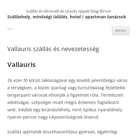
Szállás és látnivaló és utazás tippek blog-fórum
Szálláshely, minőségi üdülés, hotel / apartman tanácsok
---
Kilépés
MENÜ
a
tartalomba
Vallauris szállás és nevezetesség
Vallauris
26 ezer fő körüli lakosságával egy kisebb jelentőségű város
a térségben, a közeli iparilag vagy turisztikailag fejlettebb
tengerparti városok elvonják a figyelmet róla. Természeti
adottságai, szépségei miatt mégis érdemes foglalkozni
vele. Inkább egy kirándulóhely, mint tipikus nyaralóhely,
nyáron persze nagy népszerűségnek örvend.
Szállás ajánlatok összehasonlítása gyorsan, egyénileg: