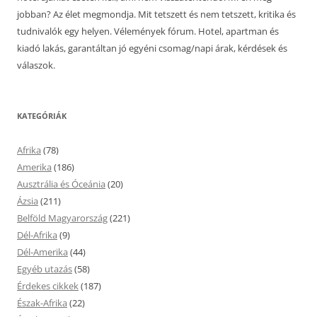
jobban? Az élet megmondja. Mit tetszett és nem tetszett, kritika és
tudnivalók egy helyen. Vélemények fórum. Hotel, apartman és
kiadó lakás, garantáltan jó egyéni csomag/napi árak, kérdések és
válaszok.
KATEGÓRIÁK
Afrika
(78)
Amerika
(186)
Ausztrália és Óceánia
(20)
Ázsia
(211)
Belföld Magyarország
(221)
Dél-Afrika
(9)
Dél-Amerika
(44)
Egyéb utazás
(58)
Érdekes cikkek
(187)
Észak-Afrika
(22)