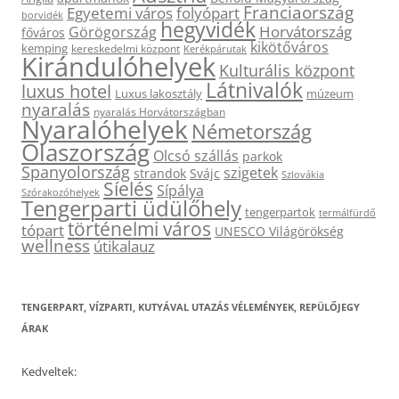
Franciaország
Egyetemi város
folyópart
borvidék
hegyvidék
Horvátország
Görögország
főváros
kikötőváros
kemping
kereskedelmi központ
Kerékpárutak
Kirándulóhelyek
Kulturális központ
Látnivalók
luxus hotel
Luxus lakosztály
múzeum
nyaralás
nyaralás Horvátországban
Nyaralóhelyek
Németország
Olaszország
Olcsó szállás
parkok
Spanyolország
szigetek
strandok
Svájc
Szlovákia
Síelés
Sípálya
Szórakozóhelyek
Tengerparti üdülőhely
tengerpartok
termálfürdő
történelmi város
tópart
UNESCO Világörökség
wellness
útikalauz
TENGERPART, VÍZPARTI, KUTYÁVAL UTAZÁS VÉLEMÉNYEK, REPÜLŐJEGY
ÁRAK
Kedveltek: