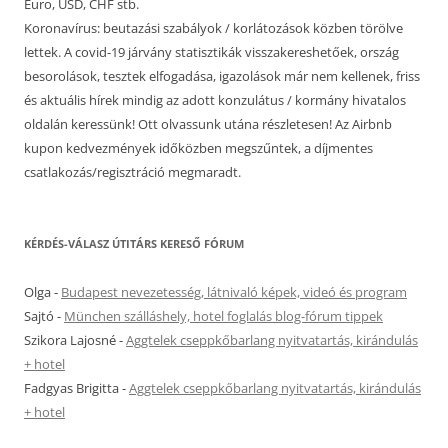
Euro, USD, CHF stb.
Koronavírus: beutazási szabályok / korlátozások közben törölve
lettek. A covid-19 járvány statisztikák visszakereshetőek, ország
besorolások, tesztek elfogadása, igazolások már nem kellenek, friss
és aktuális hírek mindig az adott konzulátus / kormány hivatalos
oldalán keressünk! Ott olvassunk utána részletesen! Az Airbnb
kupon kedvezmények időközben megszűntek, a díjmentes
csatlakozás/regisztráció megmaradt.
KÉRDÉS-VÁLASZ ÚTITÁRS KERESŐ FÓRUM
Olga
-
Budapest nevezetesség, látnivaló képek, videó és program
Sajtó
-
München szálláshely, hotel foglalás blog-fórum tippek
Szikora Lajosné
-
Aggtelek cseppkőbarlang nyitvatartás, kirándulás
+ hotel
Fadgyas Brigitta
-
Aggtelek cseppkőbarlang nyitvatartás, kirándulás
+ hotel