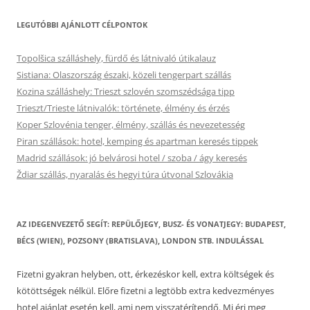
LEGUTÓBBI AJÁNLOTT CÉLPONTOK
Topolšica szálláshely, fürdő és látnivaló útikalauz
Sistiana: Olaszország északi, közeli tengerpart szállás
Kozina szálláshely: Trieszt szlovén szomszédsága tipp
Trieszt/Trieste látnivalók: története, élmény és érzés
Koper Szlovénia tenger, élmény, szállás és nevezetesség
Piran szállások: hotel, kemping és apartman keresés tippek
Madrid szállások: jó belvárosi hotel / szoba / ágy keresés
Ždiar szállás, nyaralás és hegyi túra útvonal Szlovákia
AZ IDEGENVEZETŐ SEGÍT: REPÜLŐJEGY, BUSZ- ÉS VONATJEGY: BUDAPEST,
BÉCS (WIEN), POZSONY (BRATISLAVA), LONDON STB. INDULÁSSAL
Fizetni gyakran helyben, ott, érkezéskor kell, extra költségek és
kötöttségek nélkül. Előre fizetni a legtöbb extra kedvezményes
hotel ajánlat esetén kell, ami nem visszatérítendő. Mi éri meg