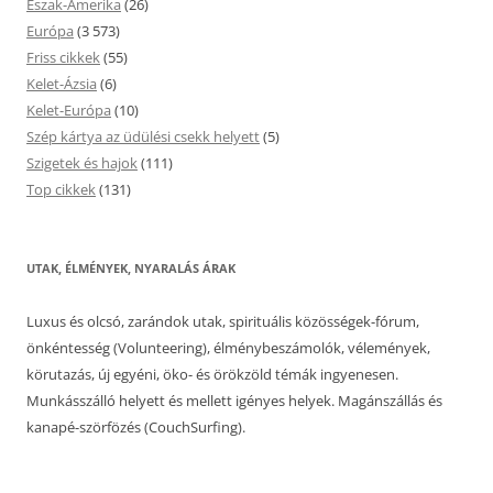
Észak-Amerika
(26)
Európa
(3 573)
Friss cikkek
(55)
Kelet-Ázsia
(6)
Kelet-Európa
(10)
Szép kártya az üdülési csekk helyett
(5)
Szigetek és hajok
(111)
Top cikkek
(131)
UTAK, ÉLMÉNYEK, NYARALÁS ÁRAK
Luxus és olcsó, zarándok utak, spirituális közösségek-fórum,
önkéntesség (Volunteering), élménybeszámolók, vélemények,
körutazás, új egyéni, öko- és örökzöld témák ingyenesen.
Munkásszálló helyett és mellett igényes helyek. Magánszállás és
kanapé-szörfözés (CouchSurfing).