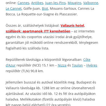
online:
Cannes
,
Antibes
,
Juan-les-Pins
,
Mougins
,
Valbonne
,
Le Cannet
, Golfe-Juan,
Biot
, Mouans-Sartoux, Cannes La
Bocca, La Roquette-sur-Siagne és Plascassier.
Összes ár, szálláshelyek listájával:
Vallauris hotel,
szállások: apartmanok ITT kereshetően
– az internetes
egyéni és kis csoportos utazási irodai árak gyűjtőhelye,
garantáltan jól működő online rendszerekből, ténylegesen
foglalható kis szálloda lista.
Repülőterek távolsága a központtól légvonalban:
Côte
d’Azur
repülőtér (NCE) 15,1 km –
Nizza
és
Toulon
–
Hyères
repülőtér (TLN) 90,8 km.
Jellemzően busszal és autóval közelítik meg. Budapest és
Vallauris távolsága kb. 1288 km az online útvonaltervező
ajánlásával. Az utazási idő kb. 12 és fél óra autópályákon
haladva. Mellékutakon (fizetős autópályán kívül) haladva
két napon belül elérhető (22 óra vezetés).