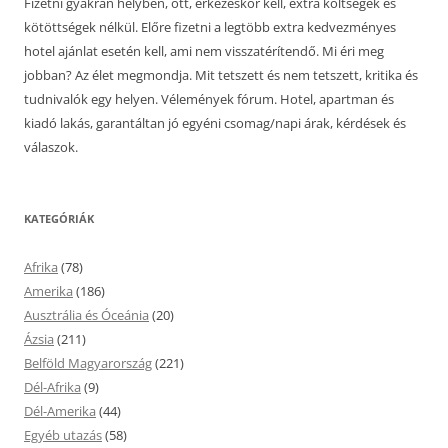
Fizetni gyakran helyben, ott, érkezéskor kell, extra költségek és
kötöttségek nélkül. Előre fizetni a legtöbb extra kedvezményes
hotel ajánlat esetén kell, ami nem visszatérítendő. Mi éri meg
jobban? Az élet megmondja. Mit tetszett és nem tetszett, kritika és
tudnivalók egy helyen. Vélemények fórum. Hotel, apartman és
kiadó lakás, garantáltan jó egyéni csomag/napi árak, kérdések és
válaszok.
KATEGÓRIÁK
Afrika
(78)
Amerika
(186)
Ausztrália és Óceánia
(20)
Ázsia
(211)
Belföld Magyarország
(221)
Dél-Afrika
(9)
Dél-Amerika
(44)
Egyéb utazás
(58)