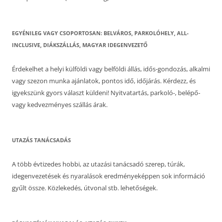
EGYÉNILEG VAGY CSOPORTOSAN: BELVÁROS, PARKOLÓHELY, ALL-
INCLUSIVE, DIÁKSZÁLLÁS, MAGYAR IDEGENVEZETŐ
Érdekelhet a helyi külföldi vagy belföldi állás, idős-gondozás, alkalmi
vagy szezon munka ajánlatok, pontos idő, időjárás. Kérdezz, és
igyekszünk gyors választ küldeni! Nyitvatartás, parkoló-, belépő-
vagy kedvezményes szállás árak.
UTAZÁS TANÁCSADÁS
A több évtizedes hobbi, az utazási tanácsadó szerep, túrák,
idegenvezetések és nyaralások eredményeképpen sok információ
gyűlt össze. Közlekedés, útvonal stb. lehetőségek.