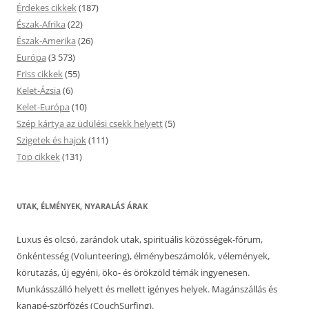
Érdekes cikkek
(187)
Észak-Afrika
(22)
Észak-Amerika
(26)
Európa
(3 573)
Friss cikkek
(55)
Kelet-Ázsia
(6)
Kelet-Európa
(10)
Szép kártya az üdülési csekk helyett
(5)
Szigetek és hajok
(111)
Top cikkek
(131)
UTAK, ÉLMÉNYEK, NYARALÁS ÁRAK
Luxus és olcsó, zarándok utak, spirituális közösségek-fórum,
önkéntesség (Volunteering), élménybeszámolók, vélemények,
körutazás, új egyéni, öko- és örökzöld témák ingyenesen.
Munkásszálló helyett és mellett igényes helyek. Magánszállás és
kanapé-szörfözés (CouchSurfing).