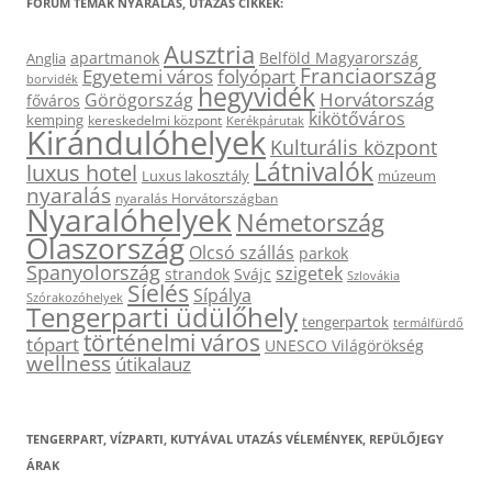
FÓRUM TÉMÁK NYARALÁS, UTAZÁS CIKKEK:
Ausztria
apartmanok
Belföld Magyarország
Anglia
Franciaország
Egyetemi város
folyópart
borvidék
hegyvidék
Horvátország
Görögország
főváros
kikötőváros
kemping
kereskedelmi központ
Kerékpárutak
Kirándulóhelyek
Kulturális központ
Látnivalók
luxus hotel
Luxus lakosztály
múzeum
nyaralás
nyaralás Horvátországban
Nyaralóhelyek
Németország
Olaszország
Olcsó szállás
parkok
Spanyolország
szigetek
strandok
Svájc
Szlovákia
Síelés
Sípálya
Szórakozóhelyek
Tengerparti üdülőhely
tengerpartok
termálfürdő
történelmi város
tópart
UNESCO Világörökség
wellness
útikalauz
TENGERPART, VÍZPARTI, KUTYÁVAL UTAZÁS VÉLEMÉNYEK, REPÜLŐJEGY
ÁRAK