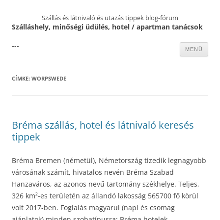
Szállás és látnivaló és utazás tippek blog-fórum
Szálláshely, minőségi üdülés, hotel / apartman tanácsok
---
Kilépés
MENÜ
a
tartalomba
CÍMKE:
WORPSWEDE
Bréma szállás, hotel és látnivaló keresés
tippek
Bréma Bremen (németül), Németország tizedik legnagyobb
városának számít, hivatalos nevén Bréma Szabad
Hanzaváros, az azonos nevű tartomány székhelye. Teljes,
326 km²-es területén az állandó lakosság 565700 fő körül
volt 2017-ben. Foglalás magyarul (napi és csomag
ajánlatok) minden szobatípusra: Bréma hotelek,