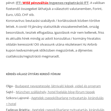
pénzt:
ITT:
WISE pénzváltás
Ingyenes regisztráció ITT
. A valóban
fizetendő összegeket láthatjuk a választott valutanemben, Forint,
Euro, USD, CHF stb.
Koronavírus: beutazási szabályok / korlátozások közben törölve
lettek. A covid-19 járvány statisztikák visszakereshetőek, ország
besorolások, tesztek elfogadása, igazolások már nem kellenek, friss
és aktuális hírek mindig az adott konzulátus / kormány hivatalos
oldalán keressünk! Ott olvassunk utána részletesen! Az Airbnb
kupon kedvezmények időközben megszűntek, a díjmentes
csatlakozás/regisztráció megmaradt.
KÉRDÉS-VÁLASZ ÚTITÁRS KERESŐ FÓRUM
Olga
-
Budapest nevezetesség, látnivaló képek, videó és program
Sajtó
-
München szálláshely, hotel foglalás blog-fórum tippek
Szikora Lajosné
-
Aggtelek cseppkőbarlang nyitvatartás, kirándulás
+ hotel
Fadgyas Brigitta
-
Aggtelek cseppkőbarlang nyitvatartás, kirándulás