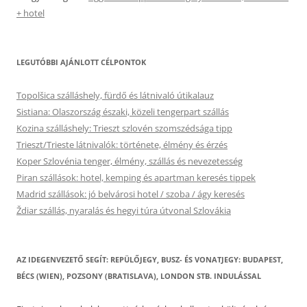
+ hotel
LEGUTÓBBI AJÁNLOTT CÉLPONTOK
Topolšica szálláshely, fürdő és látnivaló útikalauz
Sistiana: Olaszország északi, közeli tengerpart szállás
Kozina szálláshely: Trieszt szlovén szomszédsága tipp
Trieszt/Trieste látnivalók: története, élmény és érzés
Koper Szlovénia tenger, élmény, szállás és nevezetesség
Piran szállások: hotel, kemping és apartman keresés tippek
Madrid szállások: jó belvárosi hotel / szoba / ágy keresés
Ždiar szállás, nyaralás és hegyi túra útvonal Szlovákia
AZ IDEGENVEZETŐ SEGÍT: REPÜLŐJEGY, BUSZ- ÉS VONATJEGY: BUDAPEST,
BÉCS (WIEN), POZSONY (BRATISLAVA), LONDON STB. INDULÁSSAL