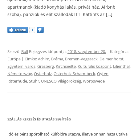
apartmanok (kiadó konyhás lakás, privát ház, Airbnb
szoba), panziók és elit szállodák ITT. Kattints az […]
Tetszik
1
Szerző:
Bull
Bejegyzés időpontja:
2018. szeptember 20.
| Kategória:
Európa
| Címke:
Achim
,
Bréma
,
Bremen-Vegesack
,
Delmenhorst
,
Egyetemi város
,
Grasberg
,
Kirchseelte
,
Kulturális központ
,
Lilienthal
,
Németország
,
Osterholz
,
Osterholz-Scharmbeck
,
Oyten
,
Ritterhude
,
Stuhr
,
UNESCO Világörökség
,
Worpswede
SZÁLLÁS KERESÉS ÉS UTAZÁS SEGÍTSÉG
Idő és pénz spórolható külföldre utazva, illetve onnan haza utalva