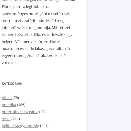
Előre fizetni a legtöbb extra
kedvezményes hotel ajánlat esetén kell,
ami nem visszatérítendő. Mi éri meg
jobban? Az élet megmondja. Mit tetszett
és nem tetszett, kritika és tudnivalók egy
helyen. Vélemények fórum. Hotel,
apartman és kiadó lakás, garantáltan jó
egyéni csomag/napi árak, kérdések és
válaszok.
KATEGÓRIÁK
Afrika
(78)
Amerika
(186)
Ausztrália és Óceánia
(20)
Ázsia
(211)
Belföld Magyarország
(221)