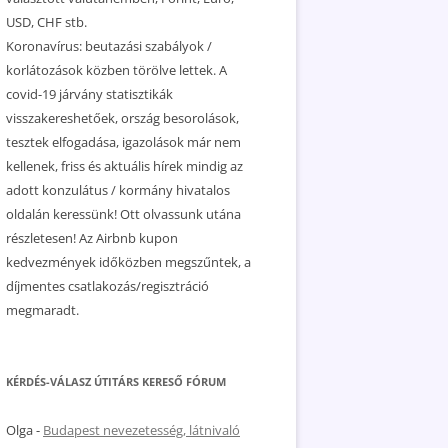
USD, CHF stb.
Koronavírus: beutazási szabályok /
korlátozások közben törölve lettek. A
covid-19 járvány statisztikák
visszakereshetőek, ország besorolások,
tesztek elfogadása, igazolások már nem
kellenek, friss és aktuális hírek mindig az
adott konzulátus / kormány hivatalos
oldalán keressünk! Ott olvassunk utána
részletesen! Az Airbnb kupon
kedvezmények időközben megszűntek, a
díjmentes csatlakozás/regisztráció
megmaradt.
KÉRDÉS-VÁLASZ ÚTITÁRS KERESŐ FÓRUM
Olga
-
Budapest nevezetesség, látnivaló