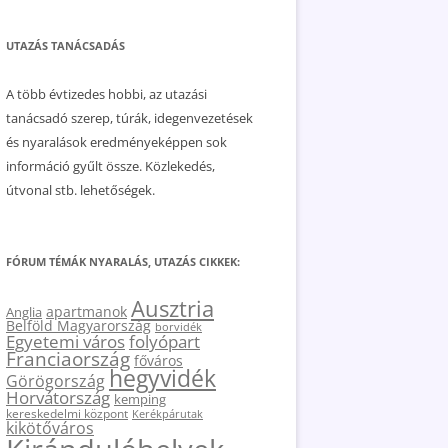
UTAZÁS TANÁCSADÁS
A több évtizedes hobbi, az utazási
tanácsadó szerep, túrák, idegenvezetések
és nyaralások eredményeképpen sok
információ gyűlt össze. Közlekedés,
útvonal stb. lehetőségek.
FÓRUM TÉMÁK NYARALÁS, UTAZÁS CIKKEK:
Ausztria
apartmanok
Anglia
Belföld Magyarország
borvidék
Egyetemi város
folyópart
Franciaország
főváros
hegyvidék
Görögország
Horvátország
kemping
kereskedelmi központ
Kerékpárutak
kikötőváros