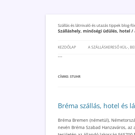
Szállás és látnivaló és utazás tippek blog-f
Szálláshely, minőségi üdülés, hotel 
KEZDŐLAP
A SZÁLLÁSKERESŐ KÜL-, B
---
SAN MARINO SZÁLLÁSOK ÉS
UTAZÁS OLCSÓBBAN 2018
CÍMKE:
STUHR
Bréma szállás, hotel és l
Bréma Bremen (németül), Németország
nevén Bréma Szabad Hanzaváros, az a
területén az állandó lakosság 565700 f