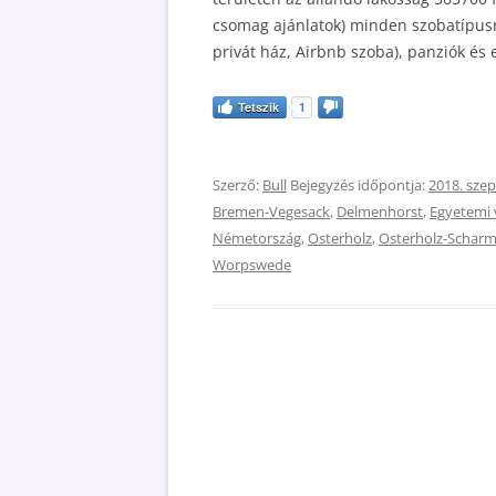
csomag ajánlatok) minden szobatípusr
privát ház, Airbnb szoba), panziók és el
Tetszik
1
Szerző:
Bull
Bejegyzés időpontja:
2018. sze
Bremen-Vegesack
,
Delmenhorst
,
Egyetemi 
Németország
,
Osterholz
,
Osterholz-Schar
Worpswede