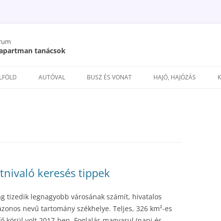
órum
/ apartman tanácsok
Kilépés
a
ELFÖLD
AUTÓVAL
BUSZ ÉS VONAT
HAJÓ, HAJÓZÁS
tartalomba
átnivaló keresés tippek
 tizedik legnagyobb városának számít, hivatalos
zonos nevű tartomány székhelye. Teljes, 326 km²-es
ő körül volt 2017-ben. Foglalás magyarul (napi és