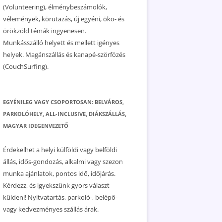
(Volunteering), élménybeszámolók,
vélemények, körutazás, új egyéni, öko- és
örökzöld témák ingyenesen.
Munkásszálló helyett és mellett igényes
helyek. Magánszállás és kanapé-szörfözés
(CouchSurfing).
EGYÉNILEG VAGY CSOPORTOSAN: BELVÁROS,
PARKOLÓHELY, ALL-INCLUSIVE, DIÁKSZÁLLÁS,
MAGYAR IDEGENVEZETŐ
Érdekelhet a helyi külföldi vagy belföldi
állás, idős-gondozás, alkalmi vagy szezon
munka ajánlatok, pontos idő, időjárás.
Kérdezz, és igyekszünk gyors választ
küldeni! Nyitvatartás, parkoló-, belépő-
vagy kedvezményes szállás árak.