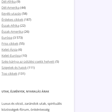
Dél-Afrika
(9)
Dél-Amerika
(44)
Egyéb utazás
(58)
Érdekes cikkek
(187)
Észak-Afrika
(22)
Észak-Amerika
(26)
Európa
(3 573)
Friss cikkek
(55)
Kelet-Ázsia
(6)
Kelet-Európa
(10)
Szép kártya az üdülési csekk helyett
(5)
Szigetek és hajok
(111)
Top cikkek
(131)
UTAK, ÉLMÉNYEK, NYARALÁS ÁRAK
Luxus és olcsó, zarándok utak, spirituális
közösségek-fórum, önkéntesség