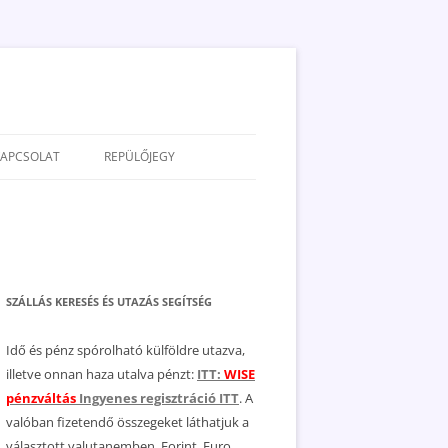
KAPCSOLAT
REPÜLŐJEGY
ADATVÉDELEM
JOGNYILATKOZAT
MÉDIAAJÁNLAT
SZÁLLÁS KERESÉS ÉS UTAZÁS SEGÍTSÉG
Idő és pénz spórolható külföldre utazva,
illetve onnan haza utalva pénzt:
ITT:
WISE
pénzváltás
Ingyenes regisztráció ITT
. A
valóban fizetendő összegeket láthatjuk a
választott valutanemben, Forint, Euro,