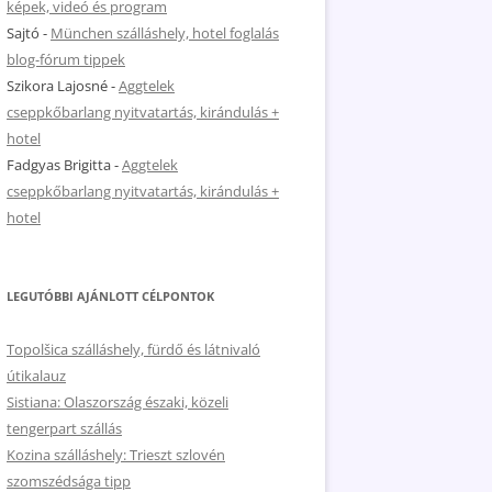
képek, videó és program
Sajtó
-
München szálláshely, hotel foglalás
blog-fórum tippek
Szikora Lajosné
-
Aggtelek
cseppkőbarlang nyitvatartás, kirándulás +
hotel
Fadgyas Brigitta
-
Aggtelek
cseppkőbarlang nyitvatartás, kirándulás +
hotel
LEGUTÓBBI AJÁNLOTT CÉLPONTOK
Topolšica szálláshely, fürdő és látnivaló
útikalauz
Sistiana: Olaszország északi, közeli
tengerpart szállás
Kozina szálláshely: Trieszt szlovén
szomszédsága tipp