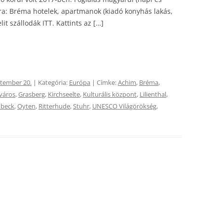
a: Bréma hotelek, apartmanok (kiadó konyhás lakás,
it szállodák ITT. Kattints az […]
ptember 20.
| Kategória:
Európa
| Címke:
Achim
,
Bréma
,
város
,
Grasberg
,
Kirchseelte
,
Kulturális központ
,
Lilienthal
,
mbeck
,
Oyten
,
Ritterhude
,
Stuhr
,
UNESCO Világörökség
,