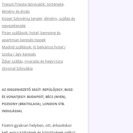
Trieszt/Trieste látnivalók: története,
élmény és érzés
Koper Szlovénia tenger, élmény, szállás és
nevezetesség
Piran szállások: hotel, kemping és
apartman keresés tippek
Madrid szállások: jó belvárosi hotel /
szoba / ágy keresés
Ždiar szállás, nyaralás és hegyi túra
útvonal Szlovákia
AZ IDEGENVEZETŐ SEGÍT: REPÜLŐJEGY, BUSZ-
ÉS VONATJEGY: BUDAPEST, BÉCS (WIEN),
POZSONY (BRATISLAVA), LONDON STB.
INDULÁSSAL
Fizetni gyakran helyben, ott, érkezéskor
kell, extra költségek és kötöttségek nélkül.