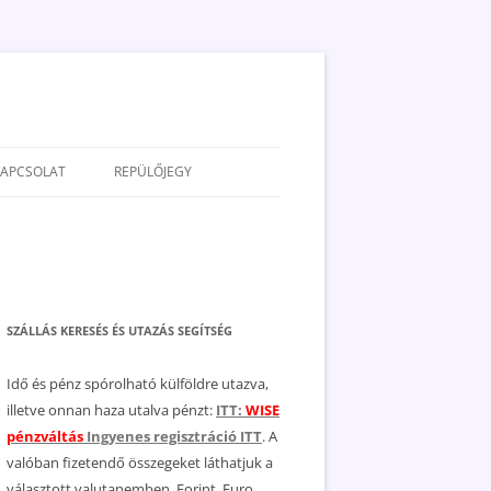
KAPCSOLAT
REPÜLŐJEGY
ADATVÉDELEM
JOGNYILATKOZAT
MÉDIAAJÁNLAT
SZÁLLÁS KERESÉS ÉS UTAZÁS SEGÍTSÉG
Idő és pénz spórolható külföldre utazva,
illetve onnan haza utalva pénzt:
ITT:
WISE
pénzváltás
Ingyenes regisztráció ITT
. A
valóban fizetendő összegeket láthatjuk a
választott valutanemben, Forint, Euro,