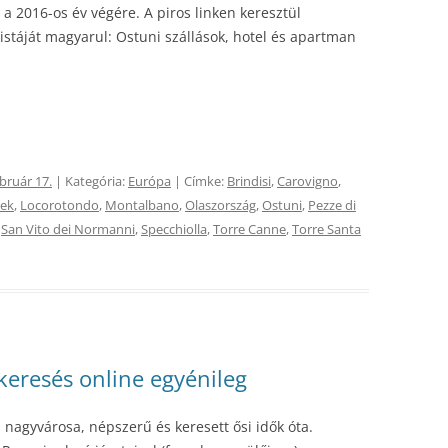
a 2016-os év végére. A piros linken keresztül
istáját magyarul: Ostuni szállások, hotel és apartman
ebruár 17.
| Kategória:
Európa
| Címke:
Brindisi
,
Carovigno
,
yek
,
Locorotondo
,
Montalbano
,
Olaszország
,
Ostuni
,
Pezze di
,
San Vito dei Normanni
,
Specchiolla
,
Torre Canne
,
Torre Santa
 keresés online egyénileg
 nagyvárosa, népszerű és keresett ősi idők óta.