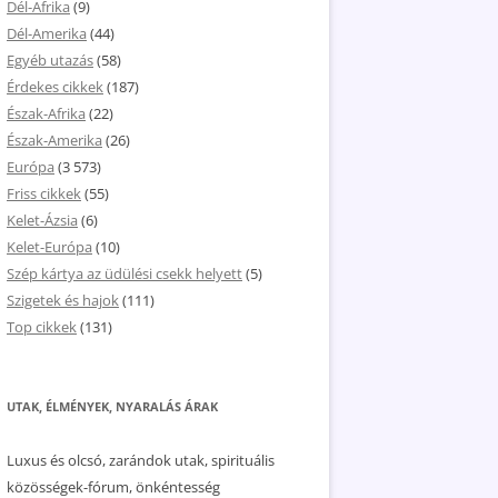
Dél-Afrika
(9)
Dél-Amerika
(44)
Egyéb utazás
(58)
Érdekes cikkek
(187)
Észak-Afrika
(22)
Észak-Amerika
(26)
Európa
(3 573)
Friss cikkek
(55)
Kelet-Ázsia
(6)
Kelet-Európa
(10)
Szép kártya az üdülési csekk helyett
(5)
Szigetek és hajok
(111)
Top cikkek
(131)
UTAK, ÉLMÉNYEK, NYARALÁS ÁRAK
Luxus és olcsó, zarándok utak, spirituális
közösségek-fórum, önkéntesség