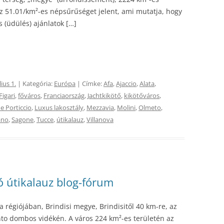
ez 51.01/km²-es népsűrűséget jelent, ami mutatja, hogy
s (üdülés) ajánlatok […]
lius 1.
| Kategória:
Európa
| Címke:
Afa
,
Ajaccio
,
Alata
,
Figari
,
főváros
,
Franciaország
,
Jachtkikötő
,
kikötőváros
,
 Porticcio
,
Luxus lakosztály
,
Mezzavia
,
Molini
,
Olmeto
,
ano
,
Sagone
,
Tucce
,
útikalauz
,
Villanova
ló útikalauz blog-fórum
a régiójában, Brindisi megye, Brindisitől 40 km-re, az
ento dombos vidékén. A város 224 km²-es területén az