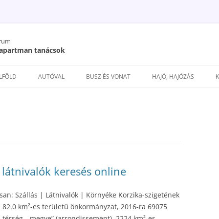
órum
/ apartman tanácsok
Kilépés
a
ELFÖLD
AUTÓVAL
BUSZ ÉS VONAT
HAJÓ, HAJÓZÁS
tartalomba
s látnivalók keresés online
san: Szállás | Látnivalók | Környéke Korzika-szigetének
 82.0 km²-es területű önkormányzat, 2016-ra 69075
es térség, „megye” (arrondissement), 2224 km²-es