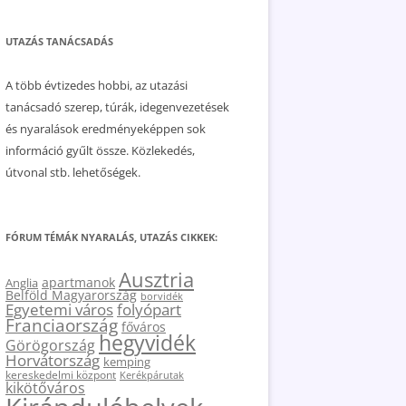
UTAZÁS TANÁCSADÁS
A több évtizedes hobbi, az utazási
tanácsadó szerep, túrák, idegenvezetések
és nyaralások eredményeképpen sok
információ gyűlt össze. Közlekedés,
útvonal stb. lehetőségek.
FÓRUM TÉMÁK NYARALÁS, UTAZÁS CIKKEK:
Ausztria
apartmanok
Anglia
Belföld Magyarország
borvidék
Egyetemi város
folyópart
Franciaország
főváros
hegyvidék
Görögország
Horvátország
kemping
kereskedelmi központ
Kerékpárutak
kikötőváros