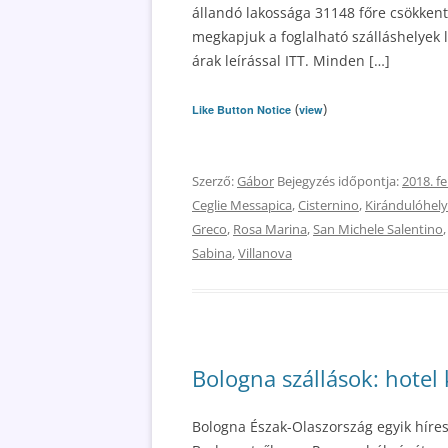
állandó lakossága 31148 főre csökkent 
megkapjuk a foglalható szálláshelyek l
árak leírással ITT. Minden […]
(
)
Like Button Notice
view
Szerző:
Gábor
Bejegyzés időpontja:
2018. f
Ceglie Messapica
,
Cisternino
,
Kirándulóhel
Greco
,
Rosa Marina
,
San Michele Salentino
Sabina
,
Villanova
Bologna szállások: hotel
Bologna Észak-Olaszország egyik híres