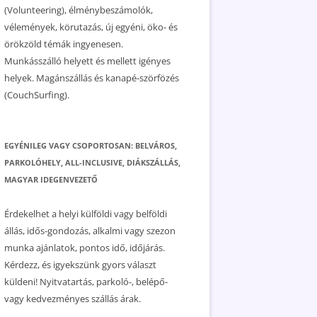
(Volunteering), élménybeszámolók,
vélemények, körutazás, új egyéni, öko- és
örökzöld témák ingyenesen.
Munkásszálló helyett és mellett igényes
helyek. Magánszállás és kanapé-szörfözés
(CouchSurfing).
EGYÉNILEG VAGY CSOPORTOSAN: BELVÁROS,
PARKOLÓHELY, ALL-INCLUSIVE, DIÁKSZÁLLÁS,
MAGYAR IDEGENVEZETŐ
Érdekelhet a helyi külföldi vagy belföldi
állás, idős-gondozás, alkalmi vagy szezon
munka ajánlatok, pontos idő, időjárás.
Kérdezz, és igyekszünk gyors választ
küldeni! Nyitvatartás, parkoló-, belépő-
vagy kedvezményes szállás árak.