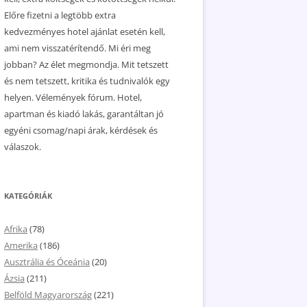
Előre fizetni a legtöbb extra
kedvezményes hotel ajánlat esetén kell,
ami nem visszatérítendő. Mi éri meg
jobban? Az élet megmondja. Mit tetszett
és nem tetszett, kritika és tudnivalók egy
helyen. Vélemények fórum. Hotel,
apartman és kiadó lakás, garantáltan jó
egyéni csomag/napi árak, kérdések és
válaszok.
KATEGÓRIÁK
Afrika
(78)
Amerika
(186)
Ausztrália és Óceánia
(20)
Ázsia
(211)
Belföld Magyarország
(221)