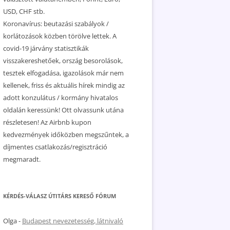
USD, CHF stb.
Koronavírus: beutazási szabályok /
korlátozások közben törölve lettek. A
covid-19 járvány statisztikák
visszakereshetőek, ország besorolások,
tesztek elfogadása, igazolások már nem
kellenek, friss és aktuális hírek mindig az
adott konzulátus / kormány hivatalos
oldalán keressünk! Ott olvassunk utána
részletesen! Az Airbnb kupon
kedvezmények időközben megszűntek, a
díjmentes csatlakozás/regisztráció
megmaradt.
KÉRDÉS-VÁLASZ ÚTITÁRS KERESŐ FÓRUM
Olga
-
Budapest nevezetesség, látnivaló