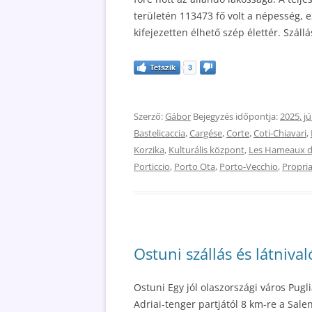
területén 113473 fő volt a népesség, 
kifejezetten élhető szép élettér. Szállá
Tetszik
3
Szerző:
Gábor
Bejegyzés időpontja:
2025. jú
Bastelicaccia
,
Cargése
,
Corte
,
Coti-Chiavari
,
Korzika
,
Kulturális központ
,
Les Hameaux de
Porticcio
,
Porto Ota
,
Porto-Vecchio
,
Propri
Ostuni szállás és látniva
Ostuni Egy jól olaszországi város Pugli
Adriai-tenger partjától 8 km-re a Sal