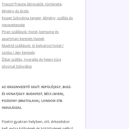
Trieszt/Trieste látnivalók: története,
élmény és érzés
Koper Szlovénia tenger, élmény, szállás és
nevezetesség
Piran szállások: hotel, kemping és
apartman keresés tippek
Madrid szállások: jó belvárosi hotel /
szoba / ágy keresés
Ždiar szállás, nyaralás és hegyi túra
útvonal Szlovákia
AZ IDEGENVEZETŐ SEGÍT: REPÜLŐJEGY, BUSZ-
ÉS VONATJEGY: BUDAPEST, BÉCS (WIEN),
POZSONY (BRATISLAVA), LONDON STB.
INDULÁSSAL
Fizetni gyakran helyben, ott, érkezéskor
kell, extra költségek és kötöttségek nélkül.