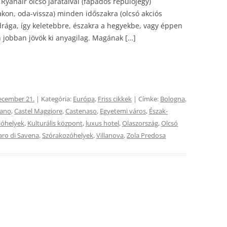
Ryanair olcsó járataival (fapados repülőjegy)
rakon, oda-vissza) minden időszakra (olcsó akciós
drága, így keletebbre, északra a hegyekbe, vagy éppen
jobban jövök ki anyagilag. Magának […]
ecember 21.
| Kategória:
Európa
,
Friss cikkek
| Címke:
Bologna
,
nano
,
Castel Maggiore
,
Castenaso
,
Egyetemi város
,
Észak-
lóhelyek
,
Kulturális központ
,
luxus hotel
,
Olaszország
,
Olcsó
aro di Savena
,
Szórakozóhelyek
,
Villanova
,
Zola Predosa