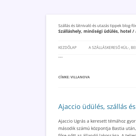
Szállás és látnivaló és utazás tippek blog-f
Szálláshely, minőségi üdülés, hotel 
KEZDŐLAP
A SZÁLLÁSKERESŐ KÜL-, B
---
SAN MARINO SZÁLLÁSOK ÉS
UTAZÁS OLCSÓBBAN 2018
CÍMKE:
VILLANOVA
Ajaccio üdülés, szállás é
Ajaccio Ugrás a keresett témához gyor
második számú központja Bastia után,
főre nőtt az állandó lakossága. A telj