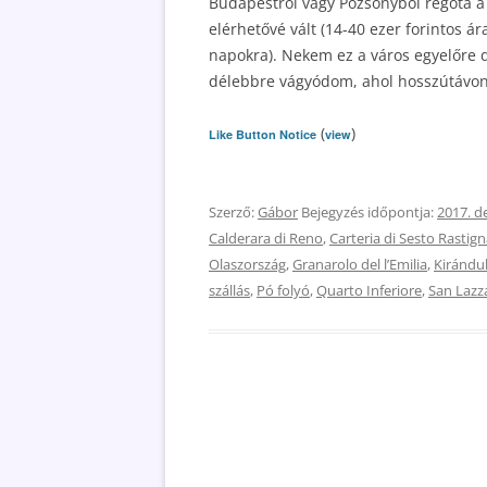
Budapestről vagy Pozsonyból régóta a 
elérhetővé vált (14-40 ezer forintos á
napokra). Nekem ez a város egyelőre 
délebbre vágyódom, ahol hosszútávon 
(
)
Like Button Notice
view
Szerző:
Gábor
Bejegyzés időpontja:
2017. d
Calderara di Reno
,
Carteria di Sesto Rastig
Olaszország
,
Granarolo del lʼEmilia
,
Kirándu
szállás
,
Pó folyó
,
Quarto Inferiore
,
San Lazz