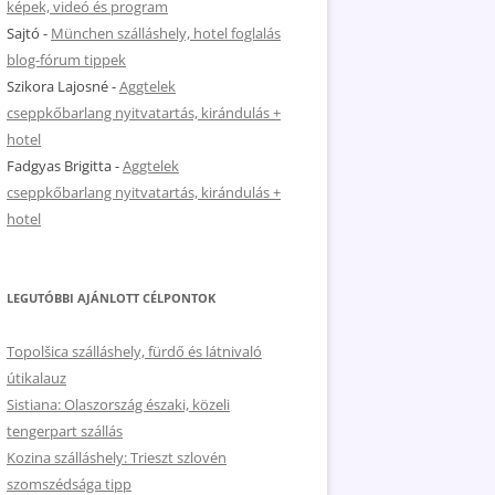
képek, videó és program
Sajtó
-
München szálláshely, hotel foglalás
blog-fórum tippek
Szikora Lajosné
-
Aggtelek
cseppkőbarlang nyitvatartás, kirándulás +
hotel
Fadgyas Brigitta
-
Aggtelek
cseppkőbarlang nyitvatartás, kirándulás +
hotel
LEGUTÓBBI AJÁNLOTT CÉLPONTOK
Topolšica szálláshely, fürdő és látnivaló
útikalauz
Sistiana: Olaszország északi, közeli
tengerpart szállás
Kozina szálláshely: Trieszt szlovén
szomszédsága tipp