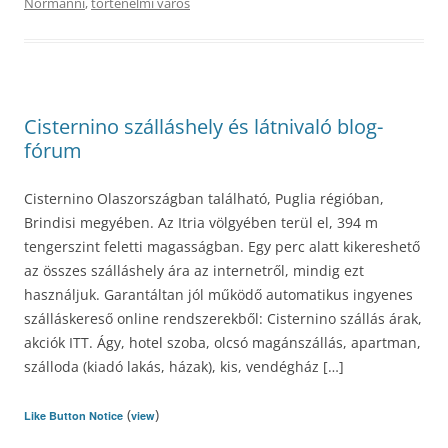
Normanni
,
történelmi város
Cisternino szálláshely és látnivaló blog-
fórum
Cisternino Olaszországban található, Puglia régióban,
Brindisi megyében. Az Itria völgyében terül el, 394 m
tengerszint feletti magasságban. Egy perc alatt kikereshető
az összes szálláshely ára az internetről, mindig ezt
használjuk. Garantáltan jól működő automatikus ingyenes
szálláskereső online rendszerekből: Cisternino szállás árak,
akciók ITT. Ágy, hotel szoba, olcsó magánszállás, apartman,
szálloda (kiadó lakás, házak), kis, vendégház […]
(
)
Like Button Notice
view