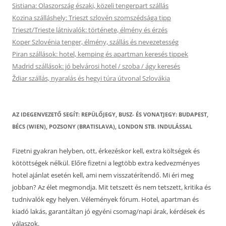
Sistiana: Olaszország északi, közeli tengerpart szállás
Kozina szálláshely: Trieszt szlovén szomszédsága tipp
Trieszt/Trieste látnivalók: története, élmény és érzés
Koper Szlovénia tenger, élmény, szállás és nevezetesség
Piran szállások: hotel, kemping és apartman keresés tippek
Madrid szállások: jó belvárosi hotel / szoba / ágy keresés
Ždiar szállás, nyaralás és hegyi túra útvonal Szlovákia
AZ IDEGENVEZETŐ SEGÍT: REPÜLŐJEGY, BUSZ- ÉS VONATJEGY: BUDAPEST,
BÉCS (WIEN), POZSONY (BRATISLAVA), LONDON STB. INDULÁSSAL
Fizetni gyakran helyben, ott, érkezéskor kell, extra költségek és
kötöttségek nélkül. Előre fizetni a legtöbb extra kedvezményes
hotel ajánlat esetén kell, ami nem visszatérítendő. Mi éri meg
jobban? Az élet megmondja. Mit tetszett és nem tetszett, kritika és
tudnivalók egy helyen. Vélemények fórum. Hotel, apartman és
kiadó lakás, garantáltan jó egyéni csomag/napi árak, kérdések és
válaszok.