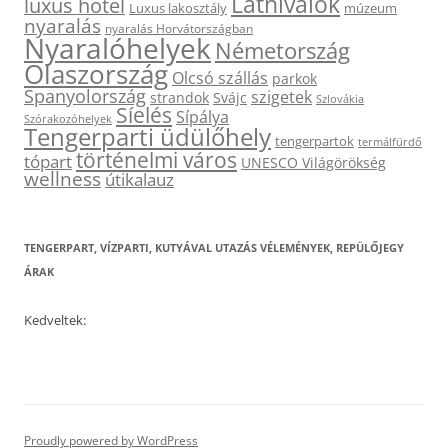
Látnivalók
luxus hotel
Luxus lakosztály
múzeum
nyaralás
nyaralás Horvátországban
Nyaralóhelyek
Németország
Olaszország
Olcsó szállás
parkok
Spanyolország
szigetek
strandok
Svájc
Szlovákia
Síelés
Sípálya
Szórakozóhelyek
Tengerparti üdülőhely
tengerpartok
termálfürdő
történelmi város
tópart
UNESCO Világörökség
wellness
útikalauz
TENGERPART, VÍZPARTI, KUTYÁVAL UTAZÁS VÉLEMÉNYEK, REPÜLŐJEGY
ÁRAK
Kedveltek:
Proudly powered by WordPress