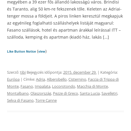
megyében a 39 ezer fős állandó lakosságú város. Brindisi
és Taranto, alig 50 km-re fekszenek tőle. Keleten az Adriai-
tenger mossa a földjeit. A piros linken keresztül megkapjuk
az egyénileg foglalható szálláshelyek listáját magyarul:
Fasano szállások, hotel és apartman árakkal leírással ITT –
szálloda, kemping és apartman (kiadó ház, lakás […]
(
)
Like Button Notice
view
Szerző:
tibi
Bejegyzés időpontja:
2015. december 29.
| Kategória:
Európa
| Címke:
Adria
,
Alberobello
,
Cisternino
,
Faccia di Trippa di
Monte
,
Fasano
,
Impalata
,
Locorotondo
,
Macchia di Monte
,
Montalbano
,
Olaszország
,
Pezze di Greco
,
Santa Lucia
,
Savelletri
,
Selva di Fasano
,
Torre Canne