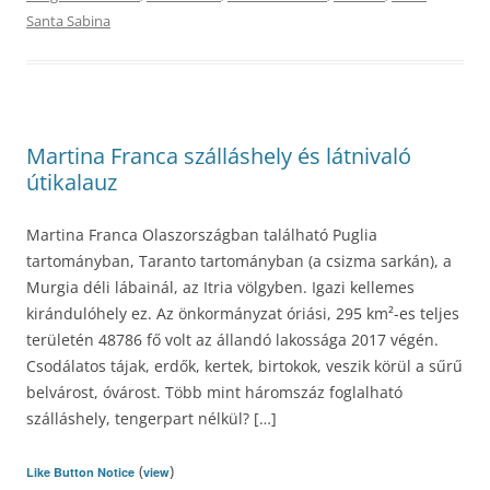
Santa Sabina
Martina Franca szálláshely és látnivaló
útikalauz
Martina Franca Olaszországban található Puglia
tartományban, Taranto tartományban (a csizma sarkán), a
Murgia déli lábainál, az Itria völgyben. Igazi kellemes
kirándulóhely ez. Az önkormányzat óriási, 295 km²-es teljes
területén 48786 fő volt az állandó lakossága 2017 végén.
Csodálatos tájak, erdők, kertek, birtokok, veszik körül a sűrű
belvárost, óvárost. Több mint háromszáz foglalható
szálláshely, tengerpart nélkül? […]
(
)
Like Button Notice
view