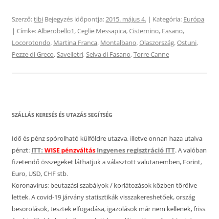
Szerző:
tibi
Bejegyzés időpontja:
2015. május 4.
| Kategória:
Európa
| Címke:
Alberobello1
,
Ceglie Messapica
,
Cisternino
,
Fasano
,
Locorotondo
,
Martina Franca
,
Montalbano
,
Olaszország
,
Ostuni
,
Pezze di Greco
,
Savelletri
,
Selva di Fasano
,
Torre Canne
SZÁLLÁS KERESÉS ÉS UTAZÁS SEGÍTSÉG
Idő és pénz spórolható külföldre utazva, illetve onnan haza utalva
pénzt:
ITT:
WISE pénzváltás
Ingyenes regisztráció ITT
. A valóban
fizetendő összegeket láthatjuk a választott valutanemben, Forint,
Euro, USD, CHF stb.
Koronavírus: beutazási szabályok / korlátozások közben törölve
lettek. A covid-19 járvány statisztikák visszakereshetőek, ország
besorolások, tesztek elfogadása, igazolások már nem kellenek, friss