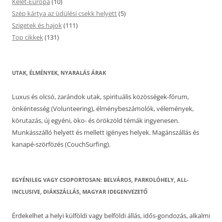
Kelet-Európa
(10)
Szép kártya az üdülési csekk helyett
(5)
Szigetek és hajok
(111)
Top cikkek
(131)
UTAK, ÉLMÉNYEK, NYARALÁS ÁRAK
Luxus és olcsó, zarándok utak, spirituális közösségek-fórum,
önkéntesség (Volunteering), élménybeszámolók, vélemények,
körutazás, új egyéni, öko- és örökzöld témák ingyenesen.
Munkásszálló helyett és mellett igényes helyek. Magánszállás és
kanapé-szörfözés (CouchSurfing).
EGYÉNILEG VAGY CSOPORTOSAN: BELVÁROS, PARKOLÓHELY, ALL-
INCLUSIVE, DIÁKSZÁLLÁS, MAGYAR IDEGENVEZETŐ
Érdekelhet a helyi külföldi vagy belföldi állás, idős-gondozás, alkalmi