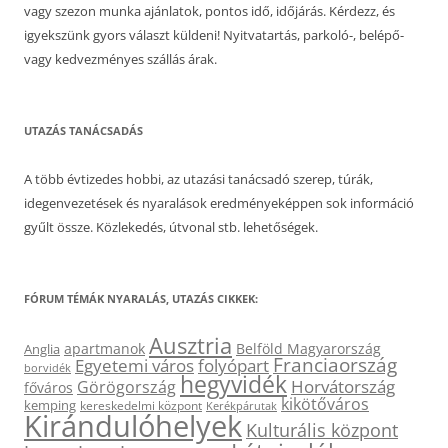
vagy szezon munka ajánlatok, pontos idő, időjárás. Kérdezz, és
igyekszünk gyors választ küldeni! Nyitvatartás, parkoló-, belépő-
vagy kedvezményes szállás árak.
UTAZÁS TANÁCSADÁS
A több évtizedes hobbi, az utazási tanácsadó szerep, túrák,
idegenvezetések és nyaralások eredményeképpen sok információ
gyűlt össze. Közlekedés, útvonal stb. lehetőségek.
FÓRUM TÉMÁK NYARALÁS, UTAZÁS CIKKEK:
Ausztria
apartmanok
Belföld Magyarország
Anglia
Franciaország
Egyetemi város
folyópart
borvidék
hegyvidék
Horvátország
Görögország
főváros
kikötőváros
kemping
kereskedelmi központ
Kerékpárutak
Kirándulóhelyek
Kulturális központ