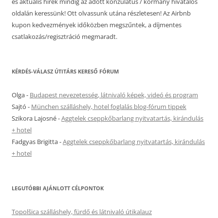
és aktuális hírek mindig az adott konzulátus / kormány hivatalos
oldalán keressünk! Ott olvassunk utána részletesen! Az Airbnb
kupon kedvezmények időközben megszűntek, a díjmentes
csatlakozás/regisztráció megmaradt.
KÉRDÉS-VÁLASZ ÚTITÁRS KERESŐ FÓRUM
Olga
-
Budapest nevezetesség, látnivaló képek, videó és program
Sajtó
-
München szálláshely, hotel foglalás blog-fórum tippek
Szikora Lajosné
-
Aggtelek cseppkőbarlang nyitvatartás, kirándulás
+ hotel
Fadgyas Brigitta
-
Aggtelek cseppkőbarlang nyitvatartás, kirándulás
+ hotel
LEGUTÓBBI AJÁNLOTT CÉLPONTOK
Topolšica szálláshely, fürdő és látnivaló útikalauz