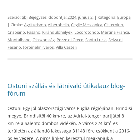
Szerző:
tibi
Bejegyzés időpontja:
2024. június 2.
| Kategória:
Európa
| Címke:
Agriturismo
,
Alberobello
,
Ceglie Messapica
,
Cisternino
,
Crispiano
,
Fasano
,
Kirándulóhelyek
,
Locorotondo
,
Martina Franca
,
Montalbano
,
Olaszország
,
Pezze di Greco
,
Santa Lucia
,
Selva di
Fasano
,
történelmi város
,
Villa Castelli
Ostuni szállás és látnivaló útikalauz blog-
fórum
Ostuni Egy jól olaszországi város Puglia régiójában, Brindisi
megye, Brindisitől 40 km-re, az Adriai-tenger partjától 8
km-re a Salento dombos vidékén. A város 224 km²-es
területén az állandó lakossága 31148 főre csökkent a 2016-
os év végére. A piros linken keresztül megkapjuk a