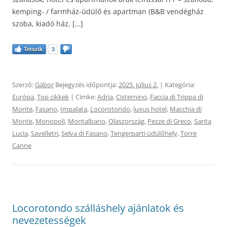
kemping- / farmház-üdülő és apartman (B&B vendégház
szoba, kiadó ház, […]
Tetszik
3
Szerző:
Gábor
Bejegyzés időpontja:
2025. július 2.
| Kategória:
Európa
,
Top cikkek
| Címke:
Adria
,
Cisternino
,
Faccia di Trippa di
Monte
,
Fasano
,
Impalata
,
Locorotondo
,
luxus hotel
,
Macchia di
Monte
,
Monopoli
,
Montalbano
,
Olaszország
,
Pezze di Greco
,
Santa
Lucia
,
Savelletri
,
Selva di Fasano
,
Tengerparti üdülőhely
,
Torre
Canne
Locorotondo szálláshely ajánlatok és
nevezetességek