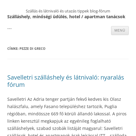
Szállás és látnivaló és utazás tippek blog-fórum
Szálláshely, minőségi üdülés, hotel / apartman tanácsok
---
Kilépés
MENÜ
a
tartalomba
CÍMKE:
PEZZE DI GRECO
Savelletri szálláshely és látnivaló: nyaralás
fórum
Savelletri Az Adria tenger partján fekvő kedves kis Olasz
halászfalu, amely Fasano településhez tartozik, Puglia
régióban, mindössze 669 fő körüli állandó lakossal. A piros
linken keresztül megkapjuk az egyénileg foglalható
szálláshelyek, szabad szobák listáját magyarul: Savelletri
szállások, hotel és apartmanok árak leírással ITT – szálloda,