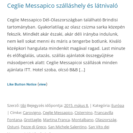
Ceglie Messapico szálláshely és látnivaló
Ceglie Messapico Dél-Olaszországban található Brindisi
tartományban. Gyakorlatilag az olasz csizma sarka közepén
fekszik. Mindkét akár északi, akár déli irányba indulunk,
nem kell sokat menni és máris a tengerbe botlunk. Kiváló
középkori hangulata mindenkit magával ragad. Last minute
és előfoglalás, utazás, szállás ajánlatok összegyűjtése
másodpercek alatt: Ceglie Messapicoi szállások minden
ajánlata ITT. Hotel szoba, olcsó B&B […]
(
)
Like Button Notice
view
Szerző:
tibi
Bejegyzés időpontja:
2015. május 8.
| Kategória:
Európa
| Címke:
Carovigno
,
Ceglie Messapico
,
Cisternino
,
Francavilla
Fontana
,
Grottaglie
,
Martina Franca
,
Montalbano
,
Olaszország
,
Ostuni
,
Pezze di Greco
,
San Michele Salentino
,
San Vito dei