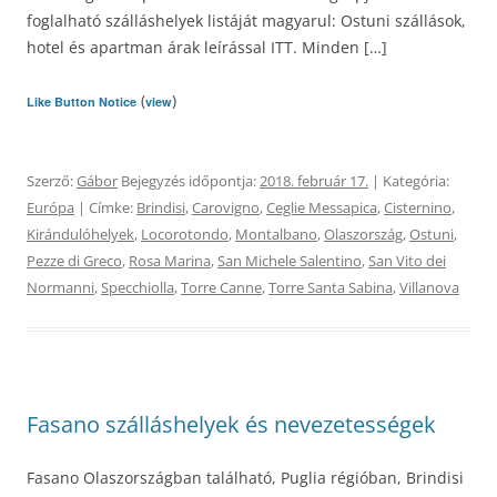
foglalható szálláshelyek listáját magyarul: Ostuni szállások,
hotel és apartman árak leírással ITT. Minden […]
(
)
Like Button Notice
view
Szerző:
Gábor
Bejegyzés időpontja:
2018. február 17.
| Kategória:
Európa
| Címke:
Brindisi
,
Carovigno
,
Ceglie Messapica
,
Cisternino
,
Kirándulóhelyek
,
Locorotondo
,
Montalbano
,
Olaszország
,
Ostuni
,
Pezze di Greco
,
Rosa Marina
,
San Michele Salentino
,
San Vito dei
Normanni
,
Specchiolla
,
Torre Canne
,
Torre Santa Sabina
,
Villanova
Fasano szálláshelyek és nevezetességek
Fasano Olaszországban található, Puglia régióban, Brindisi