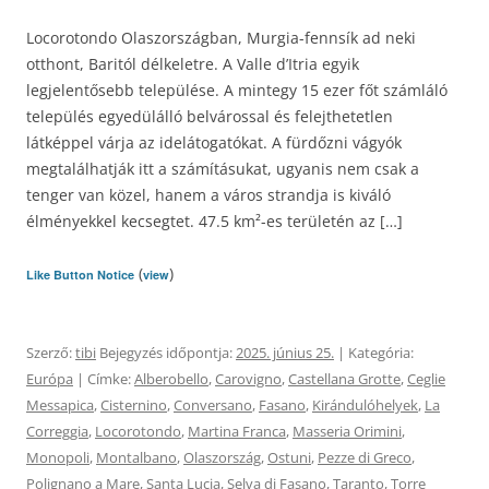
Locorotondo Olaszországban, Murgia-fennsík ad neki
otthont, Baritól délkeletre. A Valle d’Itria egyik
legjelentősebb települése. A mintegy 15 ezer főt számláló
település egyedülálló belvárossal és felejthetetlen
látképpel várja az idelátogatókat. A fürdőzni vágyók
megtalálhatják itt a számításukat, ugyanis nem csak a
tenger van közel, hanem a város strandja is kiváló
élményekkel kecsegtet. 47.5 km²-es területén az […]
(
)
Like Button Notice
view
Szerző:
tibi
Bejegyzés időpontja:
2025. június 25.
| Kategória:
Európa
| Címke:
Alberobello
,
Carovigno
,
Castellana Grotte
,
Ceglie
Messapica
,
Cisternino
,
Conversano
,
Fasano
,
Kirándulóhelyek
,
La
Correggia
,
Locorotondo
,
Martina Franca
,
Masseria Orimini
,
Monopoli
,
Montalbano
,
Olaszország
,
Ostuni
,
Pezze di Greco
,
Polignano a Mare
,
Santa Lucia
,
Selva di Fasano
,
Taranto
,
Torre