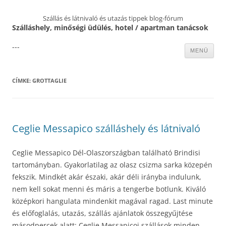
Szállás és látnivaló és utazás tippek blog-fórum
Szálláshely, minőségi üdülés, hotel / apartman tanácsok
---
Kilépés
MENÜ
a
tartalomba
CÍMKE:
GROTTAGLIE
Ceglie Messapico szálláshely és látnivaló
Ceglie Messapico Dél-Olaszországban található Brindisi
tartományban. Gyakorlatilag az olasz csizma sarka közepén
fekszik. Mindkét akár északi, akár déli irányba indulunk,
nem kell sokat menni és máris a tengerbe botlunk. Kiváló
középkori hangulata mindenkit magával ragad. Last minute
és előfoglalás, utazás, szállás ajánlatok összegyűjtése
másodpercek alatt: Ceglie Messapicoi szállások minden