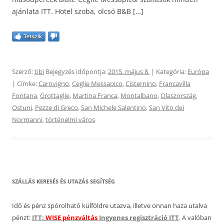
ajánlata ITT. Hotel szoba, olcsó B&B […]
Tetszik
Szerző:
tibi
Bejegyzés időpontja:
2015. május 8.
| Kategória:
Európa
| Címke:
Carovigno
,
Ceglie Messapico
,
Cisternino
,
Francavilla
Fontana
,
Grottaglie
,
Martina Franca
,
Montalbano
,
Olaszország
,
Ostuni
,
Pezze di Greco
,
San Michele Salentino
,
San Vito dei
Normanni
,
történelmi város
SZÁLLÁS KERESÉS ÉS UTAZÁS SEGÍTSÉG
Idő és pénz spórolható külföldre utazva, illetve onnan haza utalva
pénzt:
ITT:
WISE pénzváltás
Ingyenes regisztráció ITT
. A valóban