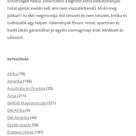
kötöttségek nélkül. Előre fizetni a legtöbb extra kedvezményes
hotel ajánlat esetén kell, ami nem visszatérítendő. Mi éri meg
jobban? Az élet megmondja. Mit tetszett és nem tetszett, kritika és
tudnivalók egy helyen. Vélemények fórum. Hotel, apartman és
kiadó lakás, garantáltan jó egyéni csomag/napi árak, kérdések és
válaszok.
KATEGÓRIÁK
Afrika
(78)
Amerika
(186)
Ausztrália és Óceánia
(20)
Ázsia
(211)
Belföld Magyarország
(221)
Dél-Afrika
(9)
Dél-Amerika
(44)
Egyéb utazás
(58)
Érdekes cikkek
(187)