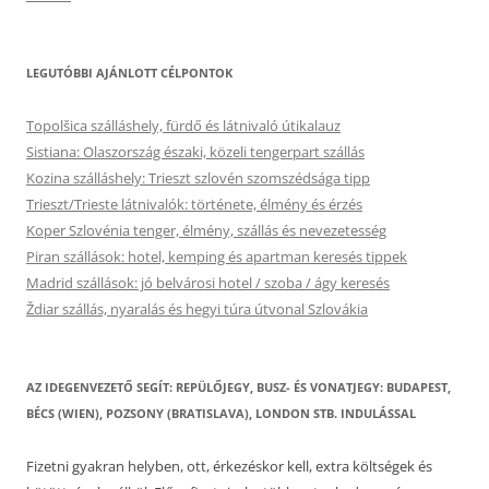
LEGUTÓBBI AJÁNLOTT CÉLPONTOK
Topolšica szálláshely, fürdő és látnivaló útikalauz
Sistiana: Olaszország északi, közeli tengerpart szállás
Kozina szálláshely: Trieszt szlovén szomszédsága tipp
Trieszt/Trieste látnivalók: története, élmény és érzés
Koper Szlovénia tenger, élmény, szállás és nevezetesség
Piran szállások: hotel, kemping és apartman keresés tippek
Madrid szállások: jó belvárosi hotel / szoba / ágy keresés
Ždiar szállás, nyaralás és hegyi túra útvonal Szlovákia
AZ IDEGENVEZETŐ SEGÍT: REPÜLŐJEGY, BUSZ- ÉS VONATJEGY: BUDAPEST,
BÉCS (WIEN), POZSONY (BRATISLAVA), LONDON STB. INDULÁSSAL
Fizetni gyakran helyben, ott, érkezéskor kell, extra költségek és