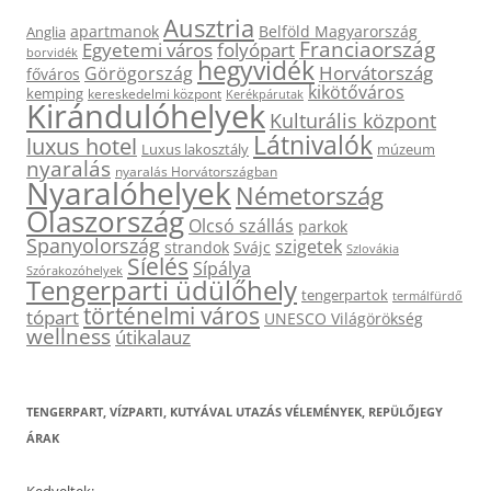
Ausztria
apartmanok
Belföld Magyarország
Anglia
Franciaország
Egyetemi város
folyópart
borvidék
hegyvidék
Horvátország
Görögország
főváros
kikötőváros
kemping
kereskedelmi központ
Kerékpárutak
Kirándulóhelyek
Kulturális központ
Látnivalók
luxus hotel
Luxus lakosztály
múzeum
nyaralás
nyaralás Horvátországban
Nyaralóhelyek
Németország
Olaszország
Olcsó szállás
parkok
Spanyolország
szigetek
strandok
Svájc
Szlovákia
Síelés
Sípálya
Szórakozóhelyek
Tengerparti üdülőhely
tengerpartok
termálfürdő
történelmi város
tópart
UNESCO Világörökség
wellness
útikalauz
TENGERPART, VÍZPARTI, KUTYÁVAL UTAZÁS VÉLEMÉNYEK, REPÜLŐJEGY
ÁRAK