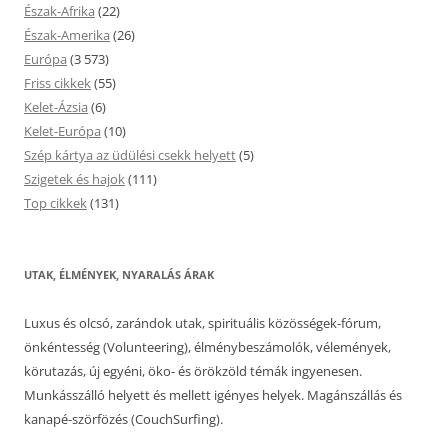
Észak-Afrika
(22)
Észak-Amerika
(26)
Európa
(3 573)
Friss cikkek
(55)
Kelet-Ázsia
(6)
Kelet-Európa
(10)
Szép kártya az üdülési csekk helyett
(5)
Szigetek és hajok
(111)
Top cikkek
(131)
UTAK, ÉLMÉNYEK, NYARALÁS ÁRAK
Luxus és olcsó, zarándok utak, spirituális közösségek-fórum,
önkéntesség (Volunteering), élménybeszámolók, vélemények,
körutazás, új egyéni, öko- és örökzöld témák ingyenesen.
Munkásszálló helyett és mellett igényes helyek. Magánszállás és
kanapé-szörfözés (CouchSurfing).