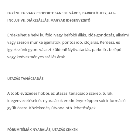
EGYÉNILEG VAGY CSOPORTOSAN: BELVÁROS, PARKOLÓHELY, ALL-
INCLUSIVE, DIÁKSZÁLLÁS, MAGYAR IDEGENVEZETŐ
Érdekelhet a helyi külföldi vagy belföldi állás, idős-gondozás, alkalmi
vagy szezon munka ajánlatok, pontos idő, időjárás. Kérdezz, és
igyekszünk gyors választ küldeni! Nyitvatartás, parkoló-, belépő-
vagy kedvezményes szállás árak.
UTAZÁS TANÁCSADÁS
A több évtizedes hobbi, az utazási tanácsadó szerep, túrák,
idegenvezetések és nyaralások eredményeképpen sok információ
gyűlt össze. Közlekedés, útvonal stb. lehetőségek.
FÓRUM TÉMÁK NYARALÁS, UTAZÁS CIKKEK: