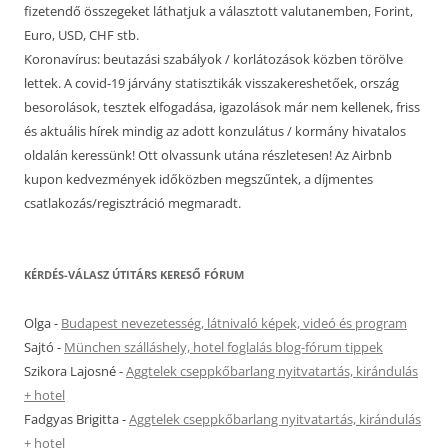
fizetendő összegeket láthatjuk a választott valutanemben, Forint,
Euro, USD, CHF stb.
Koronavírus: beutazási szabályok / korlátozások közben törölve
lettek. A covid-19 járvány statisztikák visszakereshetőek, ország
besorolások, tesztek elfogadása, igazolások már nem kellenek, friss
és aktuális hírek mindig az adott konzulátus / kormány hivatalos
oldalán keressünk! Ott olvassunk utána részletesen! Az Airbnb
kupon kedvezmények időközben megszűntek, a díjmentes
csatlakozás/regisztráció megmaradt.
KÉRDÉS-VÁLASZ ÚTITÁRS KERESŐ FÓRUM
Olga
-
Budapest nevezetesség, látnivaló képek, videó és program
Sajtó
-
München szálláshely, hotel foglalás blog-fórum tippek
Szikora Lajosné
-
Aggtelek cseppkőbarlang nyitvatartás, kirándulás
+ hotel
Fadgyas Brigitta
-
Aggtelek cseppkőbarlang nyitvatartás, kirándulás
+ hotel