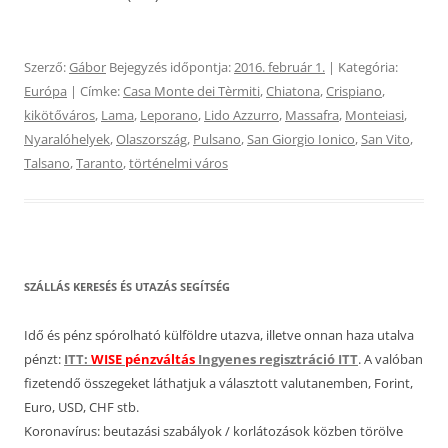
Szerző:
Gábor
Bejegyzés időpontja:
2016. február 1.
| Kategória:
Európa
| Címke:
Casa Monte dei Tèrmiti
,
Chiatona
,
Crispiano
,
kikötőváros
,
Lama
,
Leporano
,
Lido Azzurro
,
Massafra
,
Monteiasi
,
Nyaralóhelyek
,
Olaszország
,
Pulsano
,
San Giorgio Ionico
,
San Vito
,
Talsano
,
Taranto
,
történelmi város
SZÁLLÁS KERESÉS ÉS UTAZÁS SEGÍTSÉG
Idő és pénz spórolható külföldre utazva, illetve onnan haza utalva
pénzt:
ITT:
WISE pénzváltás
Ingyenes regisztráció ITT
. A valóban
fizetendő összegeket láthatjuk a választott valutanemben, Forint,
Euro, USD, CHF stb.
Koronavírus: beutazási szabályok / korlátozások közben törölve