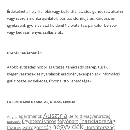
Érdekelhet a helyi külföldi vagy belföldi állás, idős-gondozás, alkalmi
vagy szezon munka ajánlatok, pontos idő, időjárás. Kérdezz, és
igyekszünk gyors választ küldeni! Nyitvatartás, parkoló-, belépő-
vagy kedvezményes szállás árak.
UTAZÁS TANÁCSADÁS
A több évtizedes hobbi, az utazási tanácsadó szerep, túrák,
idegenvezetések és nyaralások eredményeképpen sok információ
gyűlt össze. Közlekedés, útvonal stb. lehetőségek.
FÓRUM TÉMÁK NYARALÁS, UTAZÁS CIKKEK:
Ausztria
apartmanok
Belföld Magyarország
Anglia
Franciaország
Egyetemi város
folyópart
borvidék
hegyvidék
Horvátország
Görögország
főváros