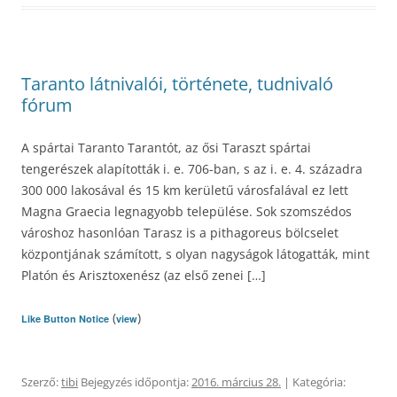
Taranto látnivalói, története, tudnivaló
fórum
A spártai Taranto Tarantót, az ősi Taraszt spártai
tengerészek alapították i. e. 706-ban, s az i. e. 4. századra
300 000 lakosával és 15 km kerületű városfalával ez lett
Magna Graecia legnagyobb települése. Sok szomszédos
városhoz hasonlóan Tarasz is a pithagoreus bölcselet
központjának számított, s olyan nagyságok látogatták, mint
Platón és Arisztoxenész (az első zenei […]
(
)
Like Button Notice
view
Szerző:
tibi
Bejegyzés időpontja:
2016. március 28.
| Kategória: