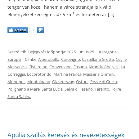
tenger van közel, hanem a város strandja is kiváló
élményekkel kecsegtet. 47.5 km²-es területén az […]
Tetszik
3
Szerző:
tibi
Bejegyzés időpontja:
2025. június 25.
| Kategória:
Európa
| Címke:
Alberobello
,
Carovigno
,
Castellana Grotte
,
Ceglie
Messapica
,
Cisternino
,
Conversano
,
Fasano
,
Kirándulóhelyek
,
La
Correggia
,
Locorotondo
,
Martina Franca
,
Masseria Orimini
,
Monopoli
,
Montalbano
,
Olaszország
,
Ostuni
,
Pezze di Greco
,
Polignano a Mare
,
Santa Lucia
,
Selva di Fasano
,
Taranto
,
Torre
Santa Sabina
Apulia szállás keresés és nevezetességek