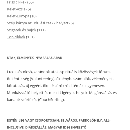
Friss cikkek
(55)
Kelet-Ázsia
(6)
Kelet-Európa
(10)
Szép kártya az üdülési csekk helyett
(5)
Szigetek és hajok
(111)
Top cikkek
(131)
UTAK, ÉLMÉNYEK, NYARALÁS ÁRAK
Luxus és olcsó, zarándok utak, spirituális közösségek-fórum,
önkéntesség (Volunteering), élménybeszámolók, vélemények,
körutazás, új egyéni, öko- és örökzöld témák ingyenesen.
Munkásszálló helyett és mellett igényes helyek. Magánszállás és
kanapé-szörfözés (CouchSurfing).
EGYÉNILEG VAGY CSOPORTOSAN: BELVÁROS, PARKOLÓHELY, ALL-
INCLUSIVE, DIÁKSZÁLLÁS, MAGYAR IDEGENVEZETŐ