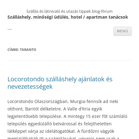
Szállás és látnivaló és utazás tippek blog-fórum
Szálláshely, minőségi üdülés, hotel / apartman tanácsok
---
Kilépés
MENÜ
a
tartalomba
CÍMKE:
TARANTO
Locorotondo szálláshely ajánlatok és
nevezetességek
Locorotondo Olaszországban, Murgia-fennsík ad neki
otthont, Baritól délkeletre. A Valle d’Itria egyik
legjelentősebb települése. A mintegy 15 ezer főt számláló
település egyedülálló belvárossal és felejthetetlen
látképpel várja az idelátogatókat. A fürdőzni vágyók
megtalálhatják itt a számításukat, ugyanis nem csak a