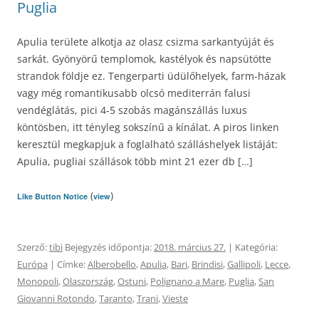
Puglia
Apulia területe alkotja az olasz csizma sarkantyúját és
sarkát. Gyönyörű templomok, kastélyok és napsütötte
strandok földje ez. Tengerparti üdülőhelyek, farm-házak
vagy még romantikusabb olcsó mediterrán falusi
vendéglátás, pici 4-5 szobás magánszállás luxus
köntösben, itt tényleg sokszínű a kínálat. A piros linken
keresztül megkapjuk a foglalható szálláshelyek listáját:
Apulia, pugliai szállások több mint 21 ezer db […]
(
)
Like Button Notice
view
Szerző:
tibi
Bejegyzés időpontja:
2018. március 27.
| Kategória:
Európa
| Címke:
Alberobello
,
Apulia
,
Bari
,
Brindisi
,
Gallipoli
,
Lecce
,
Monopoli
,
Olaszország
,
Ostuni
,
Polignano a Mare
,
Puglia
,
San
Giovanni Rotondo
,
Taranto
,
Trani
,
Vieste