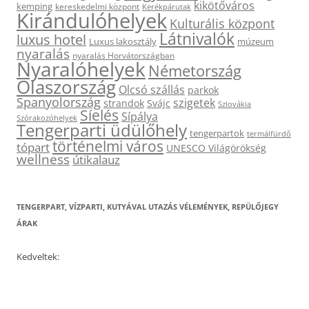
kikötőváros
kemping
kereskedelmi központ
Kerékpárutak
Kirándulóhelyek
Kulturális központ
Látnivalók
luxus hotel
Luxus lakosztály
múzeum
nyaralás
nyaralás Horvátországban
Nyaralóhelyek
Németország
Olaszország
Olcsó szállás
parkok
Spanyolország
szigetek
strandok
Svájc
Szlovákia
Síelés
Sípálya
Szórakozóhelyek
Tengerparti üdülőhely
tengerpartok
termálfürdő
történelmi város
tópart
UNESCO Világörökség
wellness
útikalauz
TENGERPART, VÍZPARTI, KUTYÁVAL UTAZÁS VÉLEMÉNYEK, REPÜLŐJEGY
ÁRAK
Kedveltek: