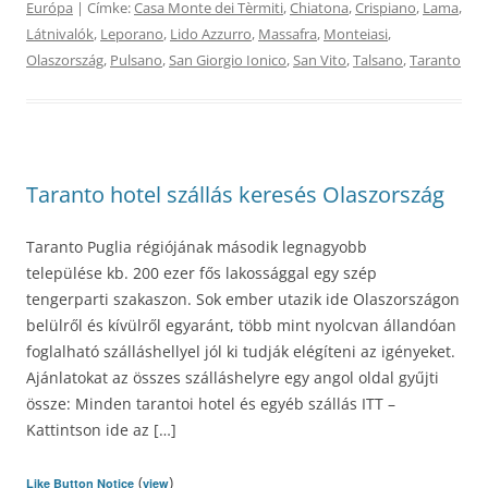
Európa
| Címke:
Casa Monte dei Tèrmiti
,
Chiatona
,
Crispiano
,
Lama
,
Látnivalók
,
Leporano
,
Lido Azzurro
,
Massafra
,
Monteiasi
,
Olaszország
,
Pulsano
,
San Giorgio Ionico
,
San Vito
,
Talsano
,
Taranto
Taranto hotel szállás keresés Olaszország
Taranto Puglia régiójának második legnagyobb
települése kb. 200 ezer fős lakossággal egy szép
tengerparti szakaszon. Sok ember utazik ide Olaszországon
belülről és kívülről egyaránt, több mint nyolcvan állandóan
foglalható szálláshellyel jól ki tudják elégíteni az igényeket.
Ajánlatokat az összes szálláshelyre egy angol oldal gyűjti
össze: Minden tarantoi hotel és egyéb szállás ITT –
Kattintson ide az […]
(
)
Like Button Notice
view