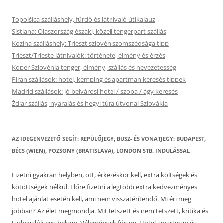
Topolšica szálláshely, fürdő és látnivaló útikalauz
Sistiana: Olaszország északi, közeli tengerpart szállás
Kozina szálláshely: Trieszt szlovén szomszédsága tipp
Trieszt/Trieste látnivalók: története, élmény és érzés
Koper Szlovénia tenger, élmény, szállás és nevezetesség
Piran szállások: hotel, kemping és apartman keresés tippek
Madrid szállások: jó belvárosi hotel / szoba / ágy keresés
Ždiar szállás, nyaralás és hegyi túra útvonal Szlovákia
AZ IDEGENVEZETŐ SEGÍT: REPÜLŐJEGY, BUSZ- ÉS VONATJEGY: BUDAPEST,
BÉCS (WIEN), POZSONY (BRATISLAVA), LONDON STB. INDULÁSSAL
Fizetni gyakran helyben, ott, érkezéskor kell, extra költségek és
kötöttségek nélkül. Előre fizetni a legtöbb extra kedvezményes
hotel ajánlat esetén kell, ami nem visszatérítendő. Mi éri meg
jobban? Az élet megmondja. Mit tetszett és nem tetszett, kritika és
tudnivalók egy helyen. Vélemények fórum. Hotel, apartman és