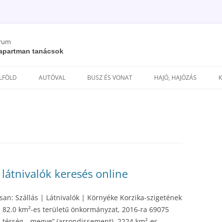
órum
/ apartman tanácsok
Kilépés
a
ELFÖLD
AUTÓVAL
BUSZ ÉS VONAT
HAJÓ, HAJÓZÁS
tartalomba
s látnivalók keresés online
san: Szállás | Látnivalók | Környéke Korzika-szigetének
 82.0 km²-es területű önkormányzat, 2016-ra 69075
es térség, „megye” (arrondissement), 2224 km²-es