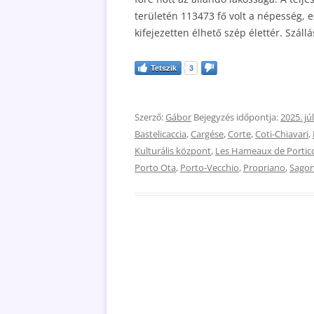
területén 113473 fő volt a népesség, 
kifejezetten élhető szép élettér. Szállá
Tetszik
3
Szerző:
Gábor
Bejegyzés időpontja:
2025. júl
Bastelicaccia
,
Cargése
,
Corte
,
Coti-Chiavari
,
Kulturális központ
,
Les Hameaux de Portic
Porto Ota
,
Porto-Vecchio
,
Propriano
,
Sago