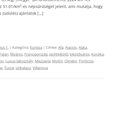
ez 51.01/km²-es népsűrűséget jelent, ami mutatja, hogy
s (üdülés) ajánlatok […]
ius 1.
| Kategória:
Európa
| Címke:
Afa
,
Ajaccio
,
Alata
,
Figari
,
főváros
,
Franciaország
,
Jachtkikötő
,
kikötőváros
,
Korzika
,
cio
,
Luxus lakosztály
,
Mezzavia
,
Molini
,
Olmeto
,
Porticcio
,
ne
,
Tucce
,
útikalauz
,
Villanova