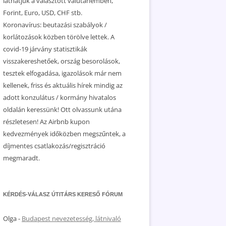
láthatjuk a választott valutanemben,
Forint, Euro, USD, CHF stb.
Koronavírus: beutazási szabályok /
korlátozások közben törölve lettek. A
covid-19 járvány statisztikák
visszakereshetőek, ország besorolások,
tesztek elfogadása, igazolások már nem
kellenek, friss és aktuális hírek mindig az
adott konzulátus / kormány hivatalos
oldalán keressünk! Ott olvassunk utána
részletesen! Az Airbnb kupon
kedvezmények időközben megszűntek, a
díjmentes csatlakozás/regisztráció
megmaradt.
KÉRDÉS-VÁLASZ ÚTITÁRS KERESŐ FÓRUM
Olga
-
Budapest nevezetesség, látnivaló