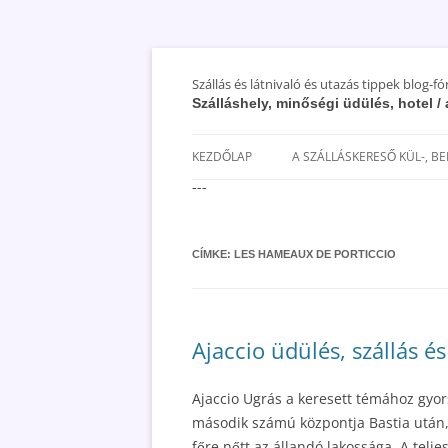
Szállás és látnivaló és utazás tippek blog-f
Szálláshely, minőségi üdülés, hotel 
KEZDŐLAP
A SZÁLLÁSKERESŐ KÜL-, B
---
SAN MARINO SZÁLLÁSOK ÉS
UTAZÁS OLCSÓBBAN 2018
CÍMKE:
LES HAMEAUX DE PORTICCIO
Ajaccio üdülés, szállás é
Ajaccio Ugrás a keresett témához gyor
második számú központja Bastia után,
főre nőtt az állandó lakossága. A telj