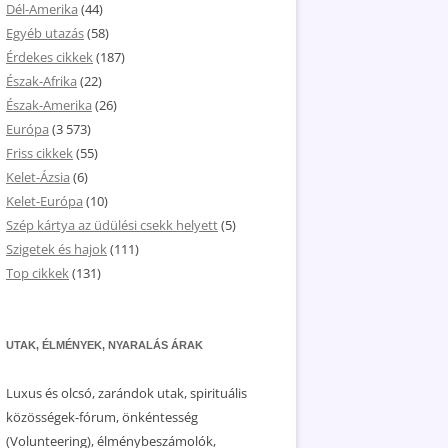
Dél-Amerika
(44)
Egyéb utazás
(58)
Érdekes cikkek
(187)
Észak-Afrika
(22)
Észak-Amerika
(26)
Európa
(3 573)
Friss cikkek
(55)
Kelet-Ázsia
(6)
Kelet-Európa
(10)
Szép kártya az üdülési csekk helyett
(5)
Szigetek és hajok
(111)
Top cikkek
(131)
UTAK, ÉLMÉNYEK, NYARALÁS ÁRAK
Luxus és olcsó, zarándok utak, spirituális
közösségek-fórum, önkéntesség
(Volunteering), élménybeszámolók,