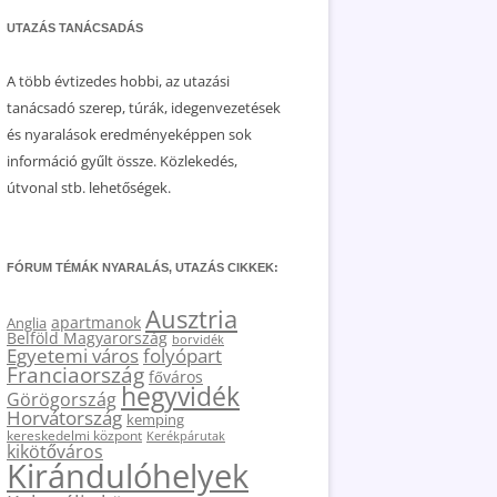
UTAZÁS TANÁCSADÁS
A több évtizedes hobbi, az utazási
tanácsadó szerep, túrák, idegenvezetések
és nyaralások eredményeképpen sok
információ gyűlt össze. Közlekedés,
útvonal stb. lehetőségek.
FÓRUM TÉMÁK NYARALÁS, UTAZÁS CIKKEK:
Ausztria
apartmanok
Anglia
Belföld Magyarország
borvidék
Egyetemi város
folyópart
Franciaország
főváros
hegyvidék
Görögország
Horvátország
kemping
kereskedelmi központ
Kerékpárutak
kikötőváros
Kirándulóhelyek