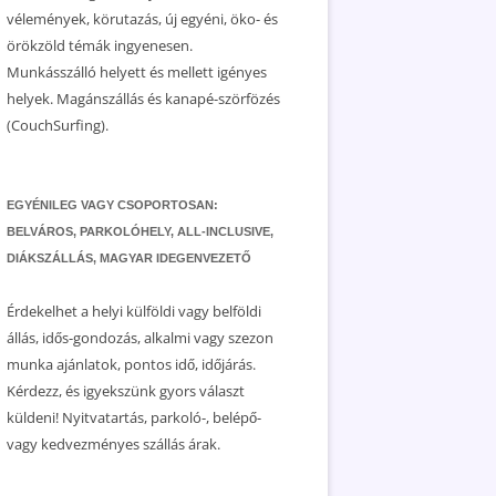
vélemények, körutazás, új egyéni, öko- és
örökzöld témák ingyenesen.
Munkásszálló helyett és mellett igényes
helyek. Magánszállás és kanapé-szörfözés
(CouchSurfing).
EGYÉNILEG VAGY CSOPORTOSAN:
BELVÁROS, PARKOLÓHELY, ALL-INCLUSIVE,
DIÁKSZÁLLÁS, MAGYAR IDEGENVEZETŐ
Érdekelhet a helyi külföldi vagy belföldi
állás, idős-gondozás, alkalmi vagy szezon
munka ajánlatok, pontos idő, időjárás.
Kérdezz, és igyekszünk gyors választ
küldeni! Nyitvatartás, parkoló-, belépő-
vagy kedvezményes szállás árak.