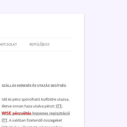
KAPCSOLAT
REPÜLŐJEGY
ADATVÉDELEM
JOGNYILATKOZAT
MÉDIAAJÁNLAT
SZÁLLÁS KERESÉS ÉS UTAZÁS SEGÍTSÉG
Idő és pénz spórolható külföldre utazva,
illetve onnan haza utalva pénzt:
ITT:
WISE pénzváltás
Ingyenes regisztráció
. A valóban fizetendő összegeket
ITT