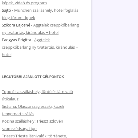
képek, videó és program
Sajtó
-
München szálláshely, hotel foglalás
blog-fórum tippek
Szikora Lajosné
-
Aggtelek cseppkőbarlang
nyitvatartás, kirándulás + hotel
Fadgyas Brigitta
-
Aggtelek
cseppkőbarlang nyitvatartás, kirándulás +
hotel
LEGUTÓBBI AJÁNLOTT CÉLPONTOK
Topolšica szálláshely, fürdő és látnivaló
útikalauz
Sistiana: Olaszország északi, közeli
tengerpart szállás
Kozina szálláshely: Trieszt szlovén
szomszédsága tipp
Trieszt/Trieste látnivalók: története,