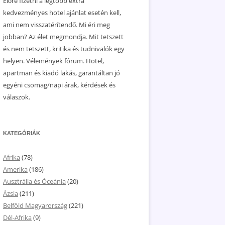
Előre fizetni a legtöbb extra
kedvezményes hotel ajánlat esetén kell,
ami nem visszatérítendő. Mi éri meg
jobban? Az élet megmondja. Mit tetszett
és nem tetszett, kritika és tudnivalók egy
helyen. Vélemények fórum. Hotel,
apartman és kiadó lakás, garantáltan jó
egyéni csomag/napi árak, kérdések és
válaszok.
KATEGÓRIÁK
Afrika
(78)
Amerika
(186)
Ausztrália és Óceánia
(20)
Ázsia
(211)
Belföld Magyarország
(221)
Dél-Afrika
(9)