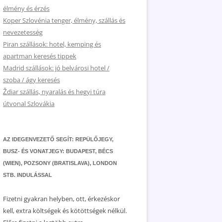
élmény és érzés
Koper Szlovénia tenger, élmény, szállás és
nevezetesség
Piran szállások: hotel, kemping és
apartman keresés tippek
Madrid szállások: jó belvárosi hotel /
szoba / ágy keresés
Ždiar szállás, nyaralás és hegyi túra
útvonal Szlovákia
AZ IDEGENVEZETŐ SEGÍT: REPÜLŐJEGY,
BUSZ- ÉS VONATJEGY: BUDAPEST, BÉCS
(WIEN), POZSONY (BRATISLAVA), LONDON
STB. INDULÁSSAL
Fizetni gyakran helyben, ott, érkezéskor
kell, extra költségek és kötöttségek nélkül.