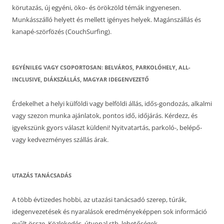
körutazás, új egyéni, öko- és örökzöld témák ingyenesen.
Munkásszálló helyett és mellett igényes helyek. Magánszállás és
kanapé-szörfözés (CouchSurfing).
EGYÉNILEG VAGY CSOPORTOSAN: BELVÁROS, PARKOLÓHELY, ALL-
INCLUSIVE, DIÁKSZÁLLÁS, MAGYAR IDEGENVEZETŐ
Érdekelhet a helyi külföldi vagy belföldi állás, idős-gondozás, alkalmi
vagy szezon munka ajánlatok, pontos idő, időjárás. Kérdezz, és
igyekszünk gyors választ küldeni! Nyitvatartás, parkoló-, belépő-
vagy kedvezményes szállás árak.
UTAZÁS TANÁCSADÁS
A több évtizedes hobbi, az utazási tanácsadó szerep, túrák,
idegenvezetések és nyaralások eredményeképpen sok információ
gyűlt össze. Közlekedés, útvonal stb. lehetőségek.