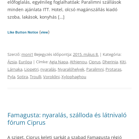
előfoglalás, egyénileg foglalhatóak: Paralimni szállások
minden ajánlata ITT. Hotel, olcsó magánszállás kiadó
szoba, lakások, konyhás […]
(
)
Like Button Notice
view
Szerző:
moni1
Bejegyzés időpontja:
2015. május 8.
| Kategória:
Ázsia
,
Európa
| Címke:
Agia Napa
,
Athienou
,
Ciprus
,
Dherinia
,
Kiti
,
Lárnaka
,
Liopetri
,
nyaralás
,
Nyaralóhelyek
,
Paralimni
,
Protaras
,
Pyla
,
Sotira
,
Troulli
,
Voroklini
,
Xylophaghou
Famagusta: nyaralás, szálloda és látnivaló
fórum Ciprus
A sziget, Ciprus keleti sarkát a szabad Famagusta régió