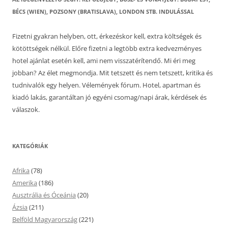
BÉCS (WIEN), POZSONY (BRATISLAVA), LONDON STB. INDULÁSSAL
Fizetni gyakran helyben, ott, érkezéskor kell, extra költségek és
kötöttségek nélkül. Előre fizetni a legtöbb extra kedvezményes
hotel ajánlat esetén kell, ami nem visszatérítendő. Mi éri meg
jobban? Az élet megmondja. Mit tetszett és nem tetszett, kritika és
tudnivalók egy helyen. Vélemények fórum. Hotel, apartman és
kiadó lakás, garantáltan jó egyéni csomag/napi árak, kérdések és
válaszok.
KATEGÓRIÁK
Afrika
(78)
Amerika
(186)
Ausztrália és Óceánia
(20)
Ázsia
(211)
Belföld Magyarország
(221)