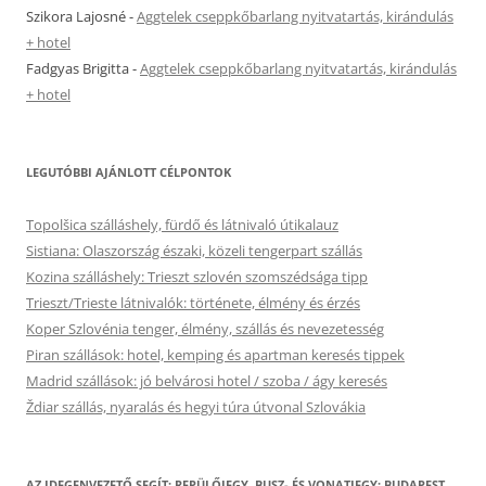
Szikora Lajosné
-
Aggtelek cseppkőbarlang nyitvatartás, kirándulás
+ hotel
Fadgyas Brigitta
-
Aggtelek cseppkőbarlang nyitvatartás, kirándulás
+ hotel
LEGUTÓBBI AJÁNLOTT CÉLPONTOK
Topolšica szálláshely, fürdő és látnivaló útikalauz
Sistiana: Olaszország északi, közeli tengerpart szállás
Kozina szálláshely: Trieszt szlovén szomszédsága tipp
Trieszt/Trieste látnivalók: története, élmény és érzés
Koper Szlovénia tenger, élmény, szállás és nevezetesség
Piran szállások: hotel, kemping és apartman keresés tippek
Madrid szállások: jó belvárosi hotel / szoba / ágy keresés
Ždiar szállás, nyaralás és hegyi túra útvonal Szlovákia
AZ IDEGENVEZETŐ SEGÍT: REPÜLŐJEGY, BUSZ- ÉS VONATJEGY: BUDAPEST,