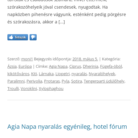
szórakozóhelyeik jóval csendesek, nyugodtak. Ha
napközben pihenésre vágyunk, esténként pedig pörgésre
és szórakozásra, akkor a […]
Tetszik
Szerző:
moni1
Bejegyzés időpontja:
2018. május 5.
| Kategória:
Ázsia
,
Európa
| Címke:
Agia Napa
,
Ciprus
,
Dherinia
,
Fügefa-öböl
,
kikötőváros
,
Kiti
,
Lárnaka
,
Liopetri
,
nyaralás
,
Nyaralóhelyek
,
Paralimni
,
Perivolia
,
Protaras
,
Pyla
,
Sotira
,
Tengerparti üdülőhely
,
Troulli
,
Voroklini
,
Xylophaghou
Agia Napa nyaralás egyénileg, hotel fórum