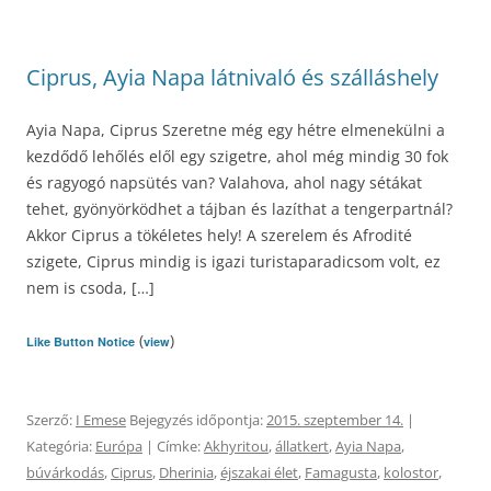
Ciprus, Ayia Napa látnivaló és szálláshely
Ayia Napa, Ciprus Szeretne még egy hétre elmenekülni a
kezdődő lehőlés elől egy szigetre, ahol még mindig 30 fok
és ragyogó napsütés van? Valahova, ahol nagy sétákat
tehet, gyönyörködhet a tájban és lazíthat a tengerpartnál?
Akkor Ciprus a tökéletes hely! A szerelem és Afrodité
szigete, Ciprus mindig is igazi turistaparadicsom volt, ez
nem is csoda, […]
(
)
Like Button Notice
view
Szerző:
I Emese
Bejegyzés időpontja:
2015. szeptember 14.
|
Kategória:
Európa
| Címke:
Akhyritou
,
állatkert
,
Ayia Napa
,
búvárkodás
,
Ciprus
,
Dherinia
,
éjszakai élet
,
Famagusta
,
kolostor
,