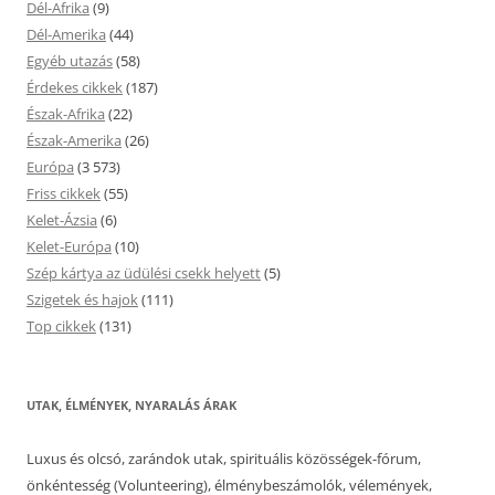
Dél-Afrika
(9)
Dél-Amerika
(44)
Egyéb utazás
(58)
Érdekes cikkek
(187)
Észak-Afrika
(22)
Észak-Amerika
(26)
Európa
(3 573)
Friss cikkek
(55)
Kelet-Ázsia
(6)
Kelet-Európa
(10)
Szép kártya az üdülési csekk helyett
(5)
Szigetek és hajok
(111)
Top cikkek
(131)
UTAK, ÉLMÉNYEK, NYARALÁS ÁRAK
Luxus és olcsó, zarándok utak, spirituális közösségek-fórum,
önkéntesség (Volunteering), élménybeszámolók, vélemények,