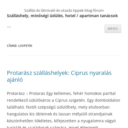
Szállás és látnivaló és utazás tippek blog-fórum
Szálláshely, minőségi üdülés, hotel / apartman tanácsok
---
Kilépés
MENÜ
a
tartalomba
CÍMKE:
LIOPETRI
Protarász szálláshelyek: Ciprus nyaralás
ajánló
Protarász – Protaras Egy kellemes, fehér homokos parttal
rendelkező üdülőváros a Ciprus szigetén. Egy domboldalon
található, festői szépségű üdülőhely, mely elsősorban
hangulatos kis öbleinek és lassan mélyülő strandjainak
köszönhetően tökéletes, kifejezetten a nyugalomra vágyó
turisták és családosok számára, mivel éttermeik,