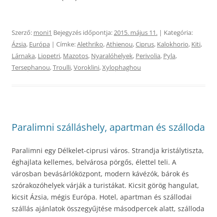
Szerző:
moni1
Bejegyzés időpontja:
2015. május 11.
| Kategória:
Ázsia
,
Európa
| Címke:
Alethriko
,
Athienou
,
Ciprus
,
Kalokhorio
,
Kiti
,
Lárnaka
,
Liopetri
,
Mazotos
,
Nyaralóhelyek
,
Perivolia
,
Pyla
,
Tersephanou
,
Troulli
,
Voroklini
,
Xylophaghou
Paralimni szálláshely, apartman és szálloda
Paralimni egy Délkelet-ciprusi város. Strandja kristálytiszta,
éghajlata kellemes, belvárosa pörgős, élettel teli. A
városban bevásárlóközpont, modern kávézók, bárok és
szórakozóhelyek várják a turistákat. Kicsit görög hangulat,
kicsit Ázsia, mégis Európa. Hotel, apartman és szállodai
szállás ajánlatok összegyűjtése másodpercek alatt, szálloda