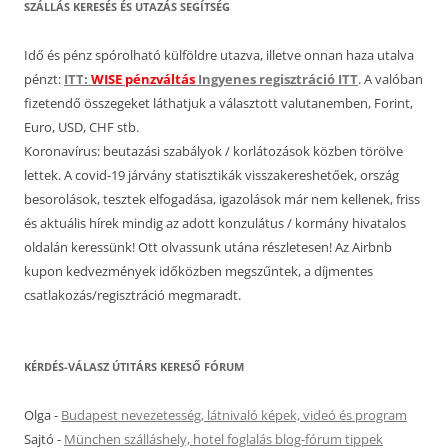
SZÁLLÁS KERESÉS ÉS UTAZÁS SEGÍTSÉG
Idő és pénz spórolható külföldre utazva, illetve onnan haza utalva
pénzt:
ITT:
WISE pénzváltás
Ingyenes regisztráció ITT
. A valóban
fizetendő összegeket láthatjuk a választott valutanemben, Forint,
Euro, USD, CHF stb.
Koronavírus: beutazási szabályok / korlátozások közben törölve
lettek. A covid-19 járvány statisztikák visszakereshetőek, ország
besorolások, tesztek elfogadása, igazolások már nem kellenek, friss
és aktuális hírek mindig az adott konzulátus / kormány hivatalos
oldalán keressünk! Ott olvassunk utána részletesen! Az Airbnb
kupon kedvezmények időközben megszűntek, a díjmentes
csatlakozás/regisztráció megmaradt.
KÉRDÉS-VÁLASZ ÚTITÁRS KERESŐ FÓRUM
Olga
-
Budapest nevezetesség, látnivaló képek, videó és program
Sajtó
-
München szálláshely, hotel foglalás blog-fórum tippek