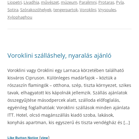
Liopetri
,
Livadhia
,
művészet
,
múzeum
,
Paralimni
,
Protaras
,
Pyla
,
Sotira
,
Szórakozóhelyek
,
tengerpartok
,
Voroklini
,
Vrysoules
,
Xylophaghou
Voroklini szálláshely, nyaralás ajánló
Voroklini vagy Oroklini egy Larnaca körzetében található
kisváros Cipruson. Különleges madárfajok – köztük a
rószaszín flamingók – otthona, szép, tiszta környezet, szikes
tavak, elhagyatott kis kápolnák jellemzik. Szállás ajánlatok
összegyűjtése másodpercek alatt, szálloda előfoglalás,
egyénileg foglalhatóak: Voroklini szállások minden ajánlata
ITT. Hotel, olcsó magánszállás kiadó szoba, lakások,
konyhás apartman, kis egyszerű és tiszta vendégház és […]
(
)
Like Button Notice
view