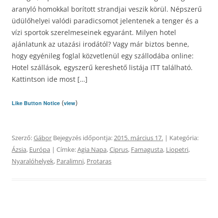
aranyló homokkal borított strandjai veszik körül. Népszerű
üdülőhelyei valódi paradicsomot jelentenek a tenger és a
vízi sportok szerelmeseinek egyaránt. Milyen hotel
ajánlatunk az utazási irodától? Vagy már biztos benne,
hogy egyénileg foglal közvetlenül egy szállodába online:
Hotel szállások, egyszerű kereshető listája ITT található.
Kattintson ide most […]
(
)
Like Button Notice
view
Szerző:
Gábor
Bejegyzés időpontja:
2015. március 17.
| Kategória:
Ázsia
,
Európa
| Címke:
Agia Napa
,
Ciprus
,
Famagusta
,
Liopetri
,
Nyaralóhelyek
,
Paralimni
,
Protaras