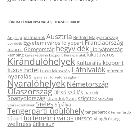
FÓRUM TÉMÁK NYARALÁS, UTAZÁS CIKKEK:
Ausztria
apartmanok
Belföld Magyarország
Anglia
Franciaország
Egyetemi város
folyópart
borvidék
hegyvidék
Horvátország
Görögország
főváros
kikötőváros
kemping
kereskedelmi központ
Kerékpárutak
Kirándulóhelyek
Kulturális központ
Látnivalók
luxus hotel
Luxus lakosztály
múzeum
nyaralás
nyaralás Horvátországban
Nyaralóhelyek
Németország
Olaszország
Olcsó szállás
parkok
Spanyolország
szigetek
strandok
Svájc
Szlovákia
Síelés
Sípálya
Szórakozóhelyek
Tengerparti üdülőhely
tengerpartok
termálfürdő
történelmi város
tópart
UNESCO Világörökség
wellness
útikalauz