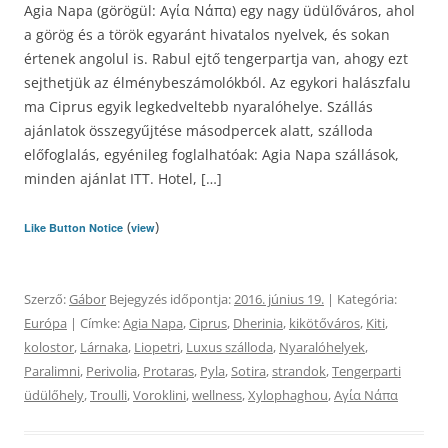
Agia Napa (görögül: Αγία Νάπα) egy nagy üdülőváros, ahol
a görög és a török egyaránt hivatalos nyelvek, és sokan
értenek angolul is. Rabul ejtő tengerpartja van, ahogy ezt
sejthetjük az élménybeszámolókból. Az egykori halászfalu
ma Ciprus egyik legkedveltebb nyaralóhelye. Szállás
ajánlatok összegyűjtése másodpercek alatt, szálloda
előfoglalás, egyénileg foglalhatóak: Agia Napa szállások,
minden ajánlat ITT. Hotel, […]
(
)
Like Button Notice
view
Szerző:
Gábor
Bejegyzés időpontja:
2016. június 19.
| Kategória:
Európa
| Címke:
Agia Napa
,
Ciprus
,
Dherinia
,
kikötőváros
,
Kiti
,
kolostor
,
Lárnaka
,
Liopetri
,
Luxus szálloda
,
Nyaralóhelyek
,
Paralimni
,
Perivolia
,
Protaras
,
Pyla
,
Sotira
,
strandok
,
Tengerparti
üdülőhely
,
Troulli
,
Voroklini
,
wellness
,
Xylophaghou
,
Αγία Νάπα