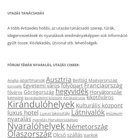
UTAZÁS TANÁCSADÁS
A több évtizedes hobbi, az utazási tanácsadó szerep, túrák,
idegenvezetések és nyaralások eredményeképpen sok információ
gyűlt össze. Közlekedés, útvonal stb. lehetőségek.
FÓRUM TÉMÁK NYARALÁS, UTAZÁS CIKKEK:
Ausztria
apartmanok
Belföld Magyarország
Anglia
Franciaország
Egyetemi város
folyópart
borvidék
hegyvidék
Horvátország
Görögország
főváros
kikötőváros
kemping
kereskedelmi központ
Kerékpárutak
Kirándulóhelyek
Kulturális központ
Látnivalók
luxus hotel
Luxus lakosztály
múzeum
nyaralás
nyaralás Horvátországban
Nyaralóhelyek
Németország
Olaszország
Olcsó szállás
parkok