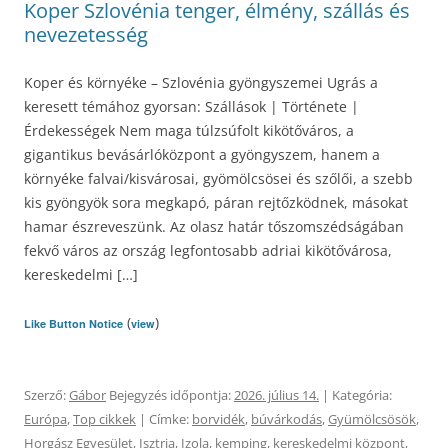
Koper Szlovénia tenger, élmény, szállás és
nevezetesség
Koper és környéke – Szlovénia gyöngyszemei Ugrás a
keresett témához gyorsan: Szállások | Története |
Érdekességek Nem maga túlzsúfolt kikötőváros, a
gigantikus bevásárlóközpont a gyöngyszem, hanem a
környéke falvai/kisvárosai, gyömölcsösei és szőlői, a szebb
kis gyöngyök sora megkapó, páran rejtőzködnek, másokat
hamar észreveszünk. Az olasz határ tőszomszédságában
fekvő város az ország legfontosabb adriai kikötővárosa,
kereskedelmi […]
(
)
Like Button Notice
view
Szerző:
Gábor
Bejegyzés időpontja:
2026. július 14.
| Kategória:
Európa
,
Top cikkek
| Címke:
borvidék
,
búvárkodás
,
Gyümölcsösök
,
Horgász Egyesület
,
Isztria
,
Izola
,
kemping
,
kereskedelmi központ
,