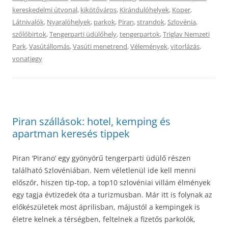
kereskedelmi útvonal
,
kikötőváros
,
Kirándulóhelyek
,
Koper
,
Látnivalók
,
Nyaralóhelyek
,
parkok
,
Piran
,
strandok
,
Szlovénia
,
szőlőbirtok
,
Tengerparti üdülőhely
,
tengerpartok
,
Triglav Nemzeti
Park
,
Vasútállomás
,
Vasúti menetrend
,
Vélemények
,
vitorlázás
,
vonatjegy
Piran szállások: hotel, kemping és
apartman keresés tippek
Piran ‘Pirano‘ egy gyönyörű tengerparti üdülő részen
található Szlovéniában. Nem véletlenül ide kell menni
előszőr, hiszen tip-top, a top10 szlovéniai villám élmények
egy tagja évtizedek óta a turizmusban. Már itt is folynak az
előkészületek most áprilisban, májustól a kempingek is
életre kelnek a térségben, feltelnek a fizetős parkolók,