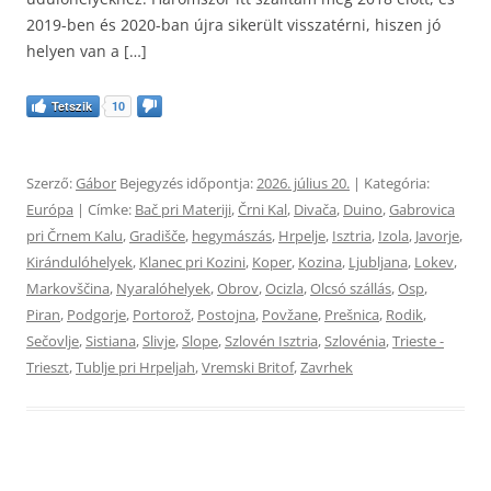
2019-ben és 2020-ban újra sikerült visszatérni, hiszen jó
helyen van a […]
Tetszik
10
Szerző:
Gábor
Bejegyzés időpontja:
2026. július 20.
| Kategória:
Európa
| Címke:
Bač pri Materiji
,
Črni Kal
,
Divača
,
Duino
,
Gabrovica
pri Črnem Kalu
,
Gradišče
,
hegymászás
,
Hrpelje
,
Isztria
,
Izola
,
Javorje
,
Kirándulóhelyek
,
Klanec pri Kozini
,
Koper
,
Kozina
,
Ljubljana
,
Lokev
,
Markovščina
,
Nyaralóhelyek
,
Obrov
,
Ocizla
,
Olcsó szállás
,
Osp
,
Piran
,
Podgorje
,
Portorož
,
Postojna
,
Povžane
,
Prešnica
,
Rodik
,
Sečovlje
,
Sistiana
,
Slivje
,
Slope
,
Szlovén Isztria
,
Szlovénia
,
Trieste -
Trieszt
,
Tublje pri Hrpeljah
,
Vremski Britof
,
Zavrhek