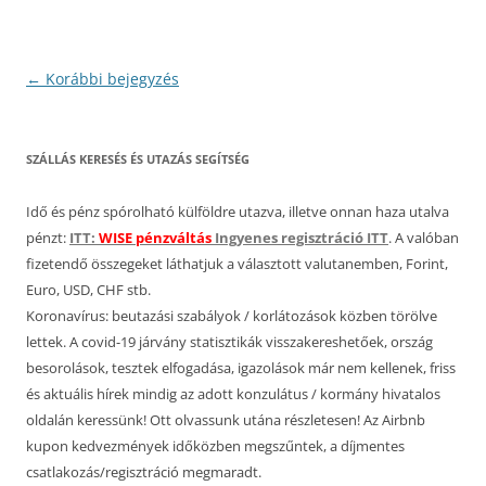
Bejegyzés
←
Korábbi bejegyzés
navigáció
SZÁLLÁS KERESÉS ÉS UTAZÁS SEGÍTSÉG
Idő és pénz spórolható külföldre utazva, illetve onnan haza utalva
pénzt:
ITT:
WISE pénzváltás
Ingyenes regisztráció ITT
. A valóban
fizetendő összegeket láthatjuk a választott valutanemben, Forint,
Euro, USD, CHF stb.
Koronavírus: beutazási szabályok / korlátozások közben törölve
lettek. A covid-19 járvány statisztikák visszakereshetőek, ország
besorolások, tesztek elfogadása, igazolások már nem kellenek, friss
és aktuális hírek mindig az adott konzulátus / kormány hivatalos
oldalán keressünk! Ott olvassunk utána részletesen! Az Airbnb
kupon kedvezmények időközben megszűntek, a díjmentes
csatlakozás/regisztráció megmaradt.