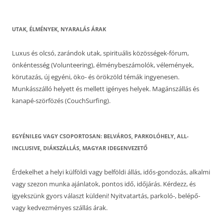
UTAK, ÉLMÉNYEK, NYARALÁS ÁRAK
Luxus és olcsó, zarándok utak, spirituális közösségek-fórum,
önkéntesség (Volunteering), élménybeszámolók, vélemények,
körutazás, új egyéni, öko- és örökzöld témák ingyenesen.
Munkásszálló helyett és mellett igényes helyek. Magánszállás és
kanapé-szörfözés (CouchSurfing).
EGYÉNILEG VAGY CSOPORTOSAN: BELVÁROS, PARKOLÓHELY, ALL-
INCLUSIVE, DIÁKSZÁLLÁS, MAGYAR IDEGENVEZETŐ
Érdekelhet a helyi külföldi vagy belföldi állás, idős-gondozás, alkalmi
vagy szezon munka ajánlatok, pontos idő, időjárás. Kérdezz, és
igyekszünk gyors választ küldeni! Nyitvatartás, parkoló-, belépő-
vagy kedvezményes szállás árak.