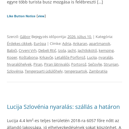
egyre több turista busz mozgása is felébreszti […]
(
)
Like Button Notice
view
Szerző:
Gábor
Bejegyzés időpontja:
2026. július 10.
| Kategória:
Érdekes cikkek
,
Európa
| Címke:
Adria
,
Ankaran
,
apartmanok
,
Babiči
,
Crveni Vrh
,
Debeli Rtič
,
Izola
,
jacht
,
Jachtkikötő
,
kemping
,
Koper
,
Koštabona
,
Krkavče
,
Letališče Porforož
,
Lucija
,
nyaralás
,
Nyaralóhelyek
,
Piran
,
Piran látnivalói
,
Portorož
,
Sečovlje
,
Strunjan
,
Szlovénia
,
Tengerparti üdülőhely
,
tengerpartok
,
Zambratija
Lucija Szlovénia nyaralás: szállás a határon
Lucija 4.4 km²-es teljes területén 2018-ra 6057 főre nőtt az
állandó lakossága, jó elhelyezkedésének sokat köszönhet. A