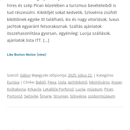
híres és szép Piran közelében a turizmus bevételeiből is
tud részesülni. Kikötőjét sokat kedvelik, Szlovénia zsúfolt
kikötőinek egyike itt található, kis és nagy vitorlások, luxus
jachtok egyaránt felsorakoznak. Szállás ajánlatok
összehasonlítása gyorsan, egyénileg: Lucija szállások,
ajánlatok lista ITT. […]
(
)
Like Button Notice
view
Szerző:
Gábor
Bejegyzés időpontja:
2025. július 22.
| Kategória:
Európa
| Címke:
Babiči
,
Fjesa
,
Izola
,
Jachtkikötő
,
kikötőváros
,
Koper
,
Koštabona
,
Krkavče
,
Letališče Porforož
,
Lucija
,
múzeum
,
Piran
,
Portorož
,
Sečovlje
,
Šmarje
,
Strunjan
,
Szlovénia
,
szobormúzeum