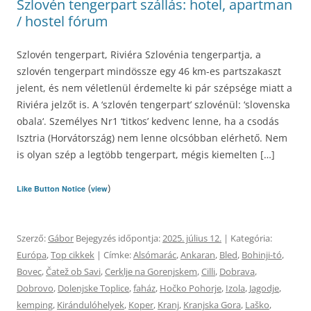
Szlovén tengerpart szállás: hotel, apartman
/ hostel fórum
Szlovén tengerpart, Riviéra Szlovénia tengerpartja, a
szlovén tengerpart mindössze egy 46 km-es partszakaszt
jelent, és nem véletlenül érdemelte ki pár szépsége miatt a
Riviéra jelzőt is. A ‘szlovén tengerpart’ szlovénül: ‘slovenska
obala‘. Személyes Nr1 ‘titkos’ kedvenc lenne, ha a csodás
Isztria (Horvátország) nem lenne olcsóbban elérhető. Nem
is olyan szép a legtöbb tengerpart, mégis kiemelten […]
(
)
Like Button Notice
view
Szerző:
Gábor
Bejegyzés időpontja:
2025. július 12.
| Kategória:
Európa
,
Top cikkek
| Címke:
Alsómarác
,
Ankaran
,
Bled
,
Bohinji-tó
,
Bovec
,
Čatež ob Savi
,
Cerklje na Gorenjskem
,
Cilli
,
Dobrava
,
Dobrovo
,
Dolenjske Toplice
,
faház
,
Hočko Pohorje
,
Izola
,
Jagodje
,
kemping
,
Kirándulóhelyek
,
Koper
,
Kranj
,
Kranjska Gora
,
Laško
,