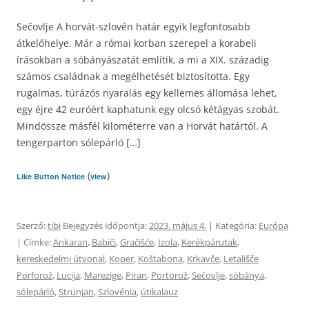
Sečovlje A horvát-szlovén határ egyik legfontosabb
átkelőhelye. Már a római korban szerepel a korabeli
írásokban a sóbányászatát említik, a mi a XIX. századig
számos családnak a megélhetését biztosította. Egy
rugalmas, túrázós nyaralás egy kellemes állomása lehet,
egy éjre 42 euróért kaphatunk egy olcsó kétágyas szobát.
Mindössze másfél kilométerre van a Horvát határtól. A
tengerparton sólepárló […]
(
)
Like Button Notice
view
Szerző:
tibi
Bejegyzés időpontja:
2023. május 4.
| Kategória:
Európa
| Címke:
Ankaran
,
Babiči
,
Gračišće
,
Izola
,
Kerékpárutak
,
kereskedelmi útvonal
,
Koper
,
Koštabona
,
Krkavče
,
Letališče
Porforož
,
Lucija
,
Marezige
,
Piran
,
Portorož
,
Sečovlje
,
sóbánya
,
sólepárló
,
Strunjan
,
Szlovénia
,
útikalauz