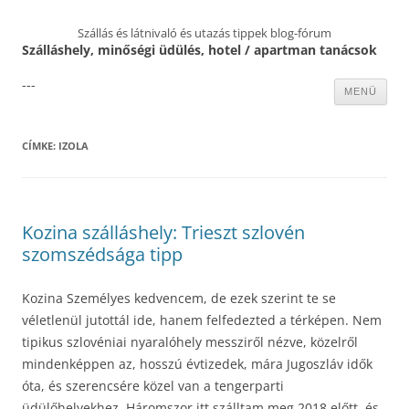
Szállás és látnivaló és utazás tippek blog-fórum
Szálláshely, minőségi üdülés, hotel / apartman tanácsok
---
Kilépés
MENÜ
a
tartalomba
CÍMKE:
IZOLA
Kozina szálláshely: Trieszt szlovén
szomszédsága tipp
Kozina Személyes kedvencem, de ezek szerint te se
véletlenül jutottál ide, hanem felfedezted a térképen. Nem
tipikus szlovéniai nyaralóhely messziről nézve, közelről
mindenképpen az, hosszú évtizedek, mára Jugoszláv idők
óta, és szerencsére közel van a tengerparti
üdülőhelyekhez. Háromszor itt szálltam meg 2018 előtt, és