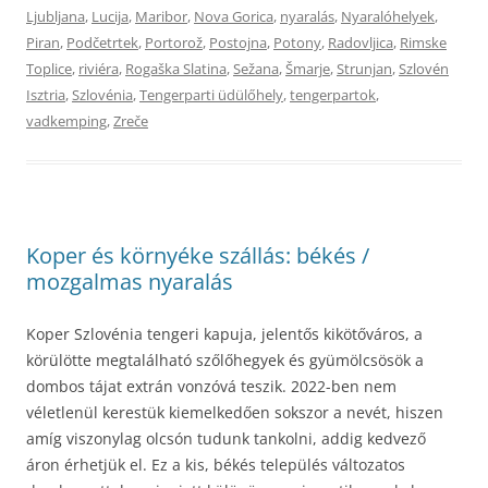
Ljubljana
,
Lucija
,
Maribor
,
Nova Gorica
,
nyaralás
,
Nyaralóhelyek
,
Piran
,
Podčetrtek
,
Portorož
,
Postojna
,
Potony
,
Radovljica
,
Rimske
Toplice
,
riviéra
,
Rogaška Slatina
,
Sežana
,
Šmarje
,
Strunjan
,
Szlovén
Isztria
,
Szlovénia
,
Tengerparti üdülőhely
,
tengerpartok
,
vadkemping
,
Zreče
Koper és környéke szállás: békés /
mozgalmas nyaralás
Koper Szlovénia tengeri kapuja, jelentős kikötőváros, a
körülötte megtalálható szőlőhegyek és gyümölcsösök a
dombos tájat extrán vonzóvá teszik. 2022-ben nem
véletlenül kerestük kiemelkedően sokszor a nevét, hiszen
amíg viszonylag olcsón tudunk tankolni, addig kedvező
áron érhetjük el. Ez a kis, békés település változatos