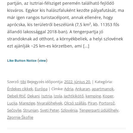
partján, az Isztriai-félsziget peremén található fejlődő
kisváros. Egykor kis halászfaluként kezdte pályafutását, ma
már igen rangos turistacélpont, annak ellenére, hogy
aprócska, kis területről beszélünk (7,5 km², kb. 11353 fős
állandó lakossággal 2018-ban). A tengerpartja jó
strandoknak ad otthont, a környékbeliek, a helyi szlovének
ezt ajánlják ~25 km-es körzetben, ami […]
(
)
Like Button Notice
view
Szerző:
tibi
Bejegyzés időpontja:
2022. június 20.
| Kategória:
Érdekes cikkek
,
Európa
| Címke:
Adria
,
Ankaran
,
apartmanok
,
Debeli Rtič
,
Dekani
,
Isztria
,
Izola
,
Jachtkikötő
,
kemping
,
Koper
,
Lucija
,
Marezige
,
Nyaralóhelyek
,
Olcsó szállás
,
Piran
,
Portorož
,
Sečovlje
,
Strunjan
,
Sveti Peter
,
Szlovénia
,
Tengerparti üdülőhely
,
Zgornje Škofije