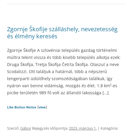
Zgornje Škofije szálláshely, nevezetesség
és élmény keresés
Zgornje Škofije A szlovéniai település gazdag történelmi
múltra tekint vissza és több kisebb település alkotja ezek:
Druga Škofija, Tretja Škofija Četrta Škofija. Olaszul a neve
Scodalizzi. Ott találjuk a határnál, több a népszerű
tengerparti üdülőhely szomszédságában találkuk, így
nyáron van benne vidámság, mozgás és élet. 1.8 km²-es
picike területén 989 fő volt az állandó lakossága […]
(
)
Like Button Notice
view
Szerző:
Gábor
Bejegyzés időpontja:
2023. március 1.
| Kategória: