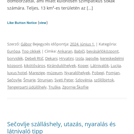
domborzattal, ami miatt különösen szimpatikus sokak
számára. Teljes, 13 km²-es területén az […]
(
)
Like Button Notice
view
Szerző:
Gábor
Bejegyzés időpontja:
2024. június 1.
| Kategória:
Európa
,
Top cikkek
| Címke:
Ankaran
,
Babiči
,
bevásárlóközpont
,
borvidék
,
Debeli Rtič
,
Dekani
,
Hrvatini
,
Izola
,
Jagodje
,
kereskedelmi
központ
,
kikötőváros
,
Kirándulóhelyek
,
Koper
,
Látnivalók
,
Lucija
,
luxus hotel
,
Marezige
,
múzeum
,
Nyaralóhelyek
,
Pobegi
,
Pomjan
,
Sečovlje
,
Šmarje
,
Strunjan
,
Sveti Peter
,
Szlovénia
,
szőlőbirtok
,
Tengerparti üdülőhely
,
Truške
,
Zgornje Škofije
Sečovlje szálláshely, utazás, nyaralás és
látnivaló tipp