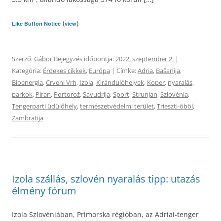
(
)
Like Button Notice
view
Szerző:
Gábor
Bejegyzés időpontja:
2022. szeptember 2.
|
Kategória:
Érdekes cikkek
,
Európa
| Címke:
Adria
,
Bašanija
,
Bioenergia
,
Crveni Vrh
,
Izola
,
Kirándulóhelyek
,
Koper
,
nyaralás
,
parkok
,
Piran
,
Portorož
,
Savudrija
,
Sport
,
Strunjan
,
Szlovénia
,
Tengerparti üdülőhely
,
természetvédelmi terület
,
Trieszti-öböl
,
Zambratija
Izola szállás, szlovén nyaralás tipp: utazás
élmény fórum
Izola Szlovéniában, Primorska régióban, az Adriai-tenger