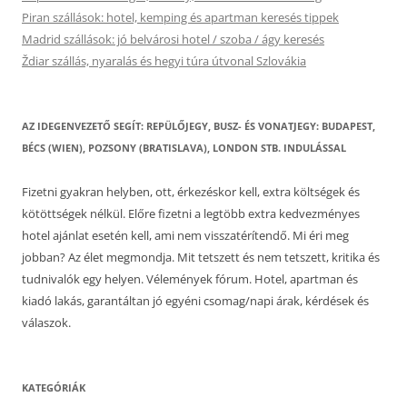
Piran szállások: hotel, kemping és apartman keresés tippek
Madrid szállások: jó belvárosi hotel / szoba / ágy keresés
Ždiar szállás, nyaralás és hegyi túra útvonal Szlovákia
AZ IDEGENVEZETŐ SEGÍT: REPÜLŐJEGY, BUSZ- ÉS VONATJEGY: BUDAPEST,
BÉCS (WIEN), POZSONY (BRATISLAVA), LONDON STB. INDULÁSSAL
Fizetni gyakran helyben, ott, érkezéskor kell, extra költségek és
kötöttségek nélkül. Előre fizetni a legtöbb extra kedvezményes
hotel ajánlat esetén kell, ami nem visszatérítendő. Mi éri meg
jobban? Az élet megmondja. Mit tetszett és nem tetszett, kritika és
tudnivalók egy helyen. Vélemények fórum. Hotel, apartman és
kiadó lakás, garantáltan jó egyéni csomag/napi árak, kérdések és
válaszok.
KATEGÓRIÁK