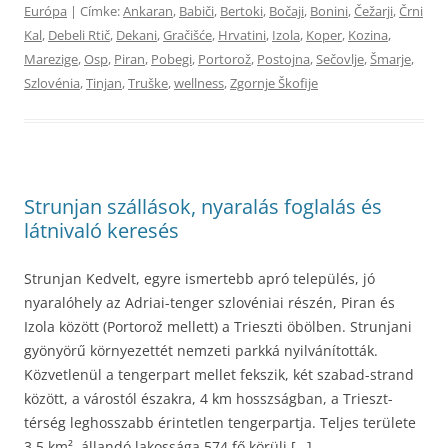
Európa
| Címke:
Ankaran
,
Babiči
,
Bertoki
,
Bočaji
,
Bonini
,
Čežarji
,
Črni
Kal
,
Debeli Rtič
,
Dekani
,
Gračišće
,
Hrvatini
,
Izola
,
Koper
,
Kozina
,
Marezige
,
Osp
,
Piran
,
Pobegi
,
Portorož
,
Postojna
,
Sečovlje
,
Šmarje
,
Szlovénia
,
Tinjan
,
Truške
,
wellness
,
Zgornje Škofije
Strunjan szállások, nyaralás foglalás és
látnivaló keresés
Strunjan Kedvelt, egyre ismertebb apró település, jó
nyaralóhely az Adriai-tenger szlovéniai részén, Piran és
Izola között (Portorož mellett) a Trieszti öbölben. Strunjani
gyönyörű környezettét nemzeti parkká nyilvánították.
Közvetlenül a tengerpart mellet fekszik, két szabad-strand
között, a várostól északra, 4 km hosszságban, a Trieszt-
térség leghosszabb érintetlen tengerpartja. Teljes területe
3.5 km², állandó lakossága 574 fő körüli […]