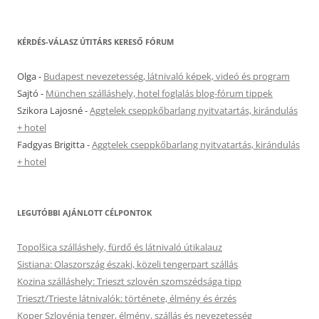
KÉRDÉS-VÁLASZ ÚTITÁRS KERESŐ FÓRUM
Olga
-
Budapest nevezetesség, látnivaló képek, videó és program
Sajtó
-
München szálláshely, hotel foglalás blog-fórum tippek
Szikora Lajosné
-
Aggtelek cseppkőbarlang nyitvatartás, kirándulás
+ hotel
Fadgyas Brigitta
-
Aggtelek cseppkőbarlang nyitvatartás, kirándulás
+ hotel
LEGUTÓBBI AJÁNLOTT CÉLPONTOK
Topolšica szálláshely, fürdő és látnivaló útikalauz
Sistiana: Olaszország északi, közeli tengerpart szállás
Kozina szálláshely: Trieszt szlovén szomszédsága tipp
Trieszt/Trieste látnivalók: története, élmény és érzés
Koper Szlovénia tenger, élmény, szállás és nevezetesség