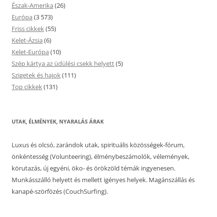
Észak-Amerika
(26)
Európa
(3 573)
Friss cikkek
(55)
Kelet-Ázsia
(6)
Kelet-Európa
(10)
Szép kártya az üdülési csekk helyett
(5)
Szigetek és hajok
(111)
Top cikkek
(131)
UTAK, ÉLMÉNYEK, NYARALÁS ÁRAK
Luxus és olcsó, zarándok utak, spirituális közösségek-fórum,
önkéntesség (Volunteering), élménybeszámolók, vélemények,
körutazás, új egyéni, öko- és örökzöld témák ingyenesen.
Munkásszálló helyett és mellett igényes helyek. Magánszállás és
kanapé-szörfözés (CouchSurfing).