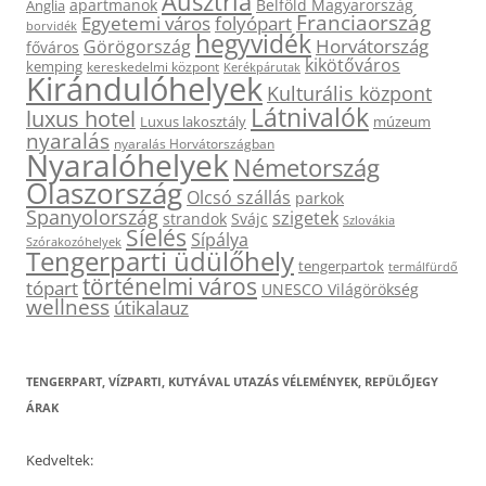
Ausztria
apartmanok
Belföld Magyarország
Anglia
Franciaország
Egyetemi város
folyópart
borvidék
hegyvidék
Horvátország
Görögország
főváros
kikötőváros
kemping
kereskedelmi központ
Kerékpárutak
Kirándulóhelyek
Kulturális központ
Látnivalók
luxus hotel
Luxus lakosztály
múzeum
nyaralás
nyaralás Horvátországban
Nyaralóhelyek
Németország
Olaszország
Olcsó szállás
parkok
Spanyolország
szigetek
strandok
Svájc
Szlovákia
Síelés
Sípálya
Szórakozóhelyek
Tengerparti üdülőhely
tengerpartok
termálfürdő
történelmi város
tópart
UNESCO Világörökség
wellness
útikalauz
TENGERPART, VÍZPARTI, KUTYÁVAL UTAZÁS VÉLEMÉNYEK, REPÜLŐJEGY
ÁRAK
Kedveltek: