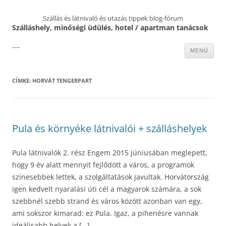
Szállás és látnivaló és utazás tippek blog-fórum
Szálláshely, minőségi üdülés, hotel / apartman tanácsok
---
Kilépés
MENÜ
a
tartalomba
CÍMKE:
HORVÁT TENGERPART
Pula és környéke látnivalói + szálláshelyek
Pula látnivalók 2. rész Engem 2015 júniusában meglepett,
hogy 9 év alatt mennyit fejlődött a város, a programok
színesebbek lettek, a szolgáltatások javultak. Horvátország
igen kedvelt nyaralási úti cél a magyarok számára, a sok
szebbnél szebb strand és város között azonban van egy,
ami sokszor kimarad: ez Pula. Igaz, a pihenésre vannak
ideálisabb helyek a […]