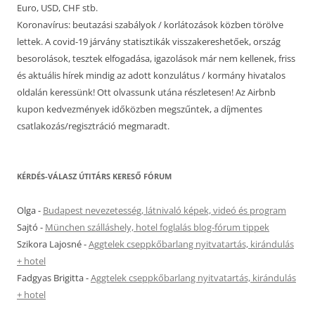
Euro, USD, CHF stb.
Koronavírus: beutazási szabályok / korlátozások közben törölve
lettek. A covid-19 járvány statisztikák visszakereshetőek, ország
besorolások, tesztek elfogadása, igazolások már nem kellenek, friss
és aktuális hírek mindig az adott konzulátus / kormány hivatalos
oldalán keressünk! Ott olvassunk utána részletesen! Az Airbnb
kupon kedvezmények időközben megszűntek, a díjmentes
csatlakozás/regisztráció megmaradt.
KÉRDÉS-VÁLASZ ÚTITÁRS KERESŐ FÓRUM
Olga
-
Budapest nevezetesség, látnivaló képek, videó és program
Sajtó
-
München szálláshely, hotel foglalás blog-fórum tippek
Szikora Lajosné
-
Aggtelek cseppkőbarlang nyitvatartás, kirándulás
+ hotel
Fadgyas Brigitta
-
Aggtelek cseppkőbarlang nyitvatartás, kirándulás
+ hotel