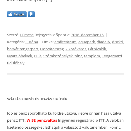
Tetszik
Szerző:
I Emese
Bejegyzés időpontja:
2016. december 15.
|
Kategória:
Európa
| Címke:
amfiteátrum
,
aquapark
,
diadalív
,
diszkó
,
horvát tengerpart
,
Horvátország
,
kikötőváros
,
Látnivalók
,
Nyaralóhelyek
,
Pula
,
Szórakozóhelyek
,
tánc
,
templom
,
Tengerparti
üdülőhely
SZÁLLÁS KERESÉS ÉS UTAZÁS SEGÍTSÉG
Idő és pénz spórolható külföldre utazva, illetve onnan haza utalva
pénzt:
ITT:
WISE pénzváltás
Ingyenes regisztráció ITT
. A valóban
fizetendő összegeket láthatjuk a választott valutanemben, Forint,