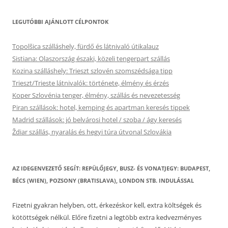
LEGUTÓBBI AJÁNLOTT CÉLPONTOK
Topolšica szálláshely, fürdő és látnivaló útikalauz
Sistiana: Olaszország északi, közeli tengerpart szállás
Kozina szálláshely: Trieszt szlovén szomszédsága tipp
Trieszt/Trieste látnivalók: története, élmény és érzés
Koper Szlovénia tenger, élmény, szállás és nevezetesség
Piran szállások: hotel, kemping és apartman keresés tippek
Madrid szállások: jó belvárosi hotel / szoba / ágy keresés
Ždiar szállás, nyaralás és hegyi túra útvonal Szlovákia
AZ IDEGENVEZETŐ SEGÍT: REPÜLŐJEGY, BUSZ- ÉS VONATJEGY: BUDAPEST,
BÉCS (WIEN), POZSONY (BRATISLAVA), LONDON STB. INDULÁSSAL
Fizetni gyakran helyben, ott, érkezéskor kell, extra költségek és
kötöttségek nélkül. Előre fizetni a legtöbb extra kedvezményes