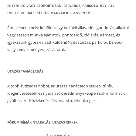
EGYÉNILEG VAGY CSOPORTOSAN: BELVÁROS, PARKOLÓHELY, ALL-
INCLUSIVE, DIÁKSZÁLLÁS, MAGYAR IDEGENVEZETŐ
Érdekelhet a helyi külföldi vagy belföldi állás, idős-gondozás, alkalmi
vagy szezon munka ajánlatok, pontos idő, időjárás. Kérdezz, és
igyekszünk gyors választ küldeni! Nyitvatartás, parkoló-, belépő-
vagy kedvezményes szállás árak.
UTAZÁS TANÁCSADÁS
A több évtizedes hobbi, az utazási tanácsadó szerep, túrák,
idegenvezetések és nyaralások eredményeképpen sok információ
gyűlt össze. Közlekedés, útvonal stb. lehetőségek.
FÓRUM TÉMÁK NYARALÁS, UTAZÁS CIKKEK: